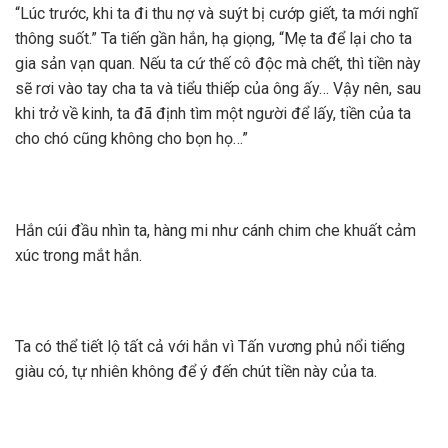
“Lúc trước, khi ta đi thu nợ và suýt bị cướp giết, ta mới nghĩ
thông suốt.” Ta tiến gần hắn, hạ giọng, “Mẹ ta để lại cho ta
gia sản vạn quan. Nếu ta cứ thế cô độc mà chết, thì tiền này
sẽ rơi vào tay cha ta và tiểu thiếp của ông ấy… Vậy nên, sau
khi trở về kinh, ta đã định tìm một người để lấy, tiền của ta
cho chó cũng không cho bọn họ…”
Hắn cúi đầu nhìn ta, hàng mi như cánh chim che khuất cảm
xúc trong mắt hắn.
Ta có thể tiết lộ tất cả với hắn vì Tấn vương phủ nổi tiếng
giàu có, tự nhiên không để ý đến chút tiền này của ta.