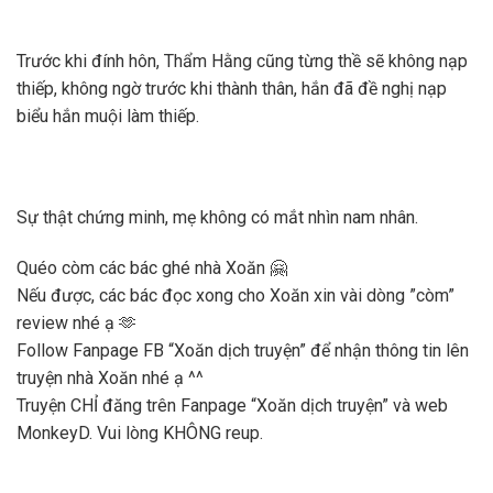
Trước khi đính hôn, Thẩm Hằng cũng từng thề sẽ không nạp
thiếp, không ngờ trước khi thành thân, hắn đã đề nghị nạp
biểu hắn muội làm thiếp.
Sự thật chứng minh, mẹ không có mắt nhìn nam nhân.
Quéo còm các bác ghé nhà Xoăn 🤗
Nếu được, các bác đọc xong cho Xoăn xin vài dòng ”còm”
review nhé ạ 🫶
Follow Fanpage FB “Xoăn dịch truyện” để nhận thông tin lên
truyện nhà Xoăn nhé ạ ^^
Truyện CHỈ đăng trên Fanpage “Xoăn dịch truyện” và web
MonkeyD. Vui lòng KHÔNG reup.