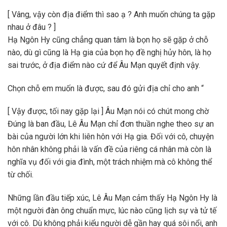
[ Vâng, vậy còn địa điểm thì sao ạ ? Anh muốn chúng ta gặp
nhau ở đâu ? ]
Hạ Ngôn Hy cũng chẳng quan tâm là bọn họ sẽ gặp ở chỗ
nào, dù gì cũng là Hạ gia của bọn họ đề nghị hủy hôn, là họ
sai trước, ở địa điểm nào cứ để Âu Mạn quyết định vậy.
Chọn chỗ em muốn là được, sau đó gửi địa chỉ cho anh “
[ Vậy được, tối nay gặp lại ] Âu Mạn nói có chút mong chờ
Đúng là ban đầu, Lê Âu Mạn chỉ đơn thuần nghe theo sự an
bài của người lớn khi liên hôn với Hạ gia. Đối với cô, chuyện
hôn nhân không phải là vấn đề của riêng cá nhân mà còn là
nghĩa vụ đối với gia đình, một trách nhiệm mà cô không thể
từ chối.
Những lần đầu tiếp xúc, Lê Âu Mạn cảm thấy Hạ Ngôn Hy là
một người đàn ông chuẩn mực, lúc nào cũng lịch sự và tử tế
với cô. Dù không phải kiểu người dễ gần hay quá sôi nổi, anh