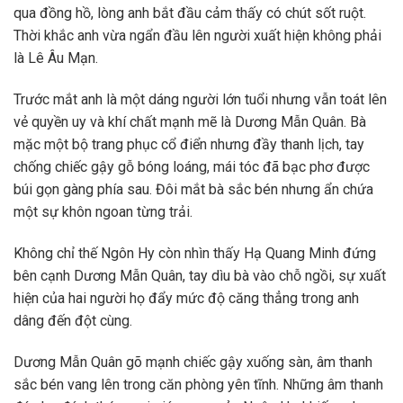
qua đồng hồ, lòng anh bắt đầu cảm thấy có chút sốt ruột.
Thời khắc anh vừa ngẩn đầu lên người xuất hiện không phải
là Lê Âu Mạn.
Trước mắt anh là một dáng người lớn tuổi nhưng vẫn toát lên
vẻ quyền uy và khí chất mạnh mẽ là Dương Mẫn Quân. Bà
mặc một bộ trang phục cổ điển nhưng đầy thanh lịch, tay
chống chiếc gậy gỗ bóng loáng, mái tóc đã bạc phơ được
búi gọn gàng phía sau. Đôi mắt bà sắc bén nhưng ẩn chứa
một sự khôn ngoan từng trải.
Không chỉ thế Ngôn Hy còn nhìn thấy Hạ Quang Minh đứng
bên cạnh Dương Mẫn Quân, tay dìu bà vào chỗ ngồi, sự xuất
hiện của hai người họ đẩy mức độ căng thẳng trong anh
dâng đến đột cùng.
Dương Mẫn Quân gõ mạnh chiếc gậy xuống sàn, âm thanh
sắc bén vang lên trong căn phòng yên tĩnh. Những âm thanh