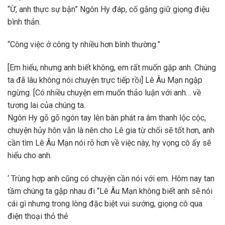
“Ừ, anh thực sự bận” Ngôn Hy đáp, cố gắng giữ giọng điệu
bình thản.
“Công việc ở công ty nhiều hơn bình thường.”
[Em hiểu, nhưng anh biết không, em rất muốn gặp anh. Chúng
ta đã lâu không nói chuyện trực tiếp rồi] Lê Âu Mạn ngập
ngừng.
[Có nhiều chuyện em muốn thảo luận với anh… về
tương lai của chúng ta.
Ngôn Hy gõ gõ ngón tay lên bàn phát ra âm thanh lộc cộc,
chuyện hủy hôn vẫn là nên cho Lê gia từ chối sẽ tốt hơn, anh
cần tìm Lê Âu Mạn nói rõ hơn về việc này, hy vọng cô ấy sẽ
hiểu cho anh.
‘ Trùng hợp anh cũng có chuyện cần nói với em. Hôm nay tan
tầm chúng ta gặp nhau đi “Lê Âu Mạn không biết anh sẽ nói
cái gì nhưng trong lòng đặc biệt vui sướng, giọng cô qua
điện thoại thỏ thẻ