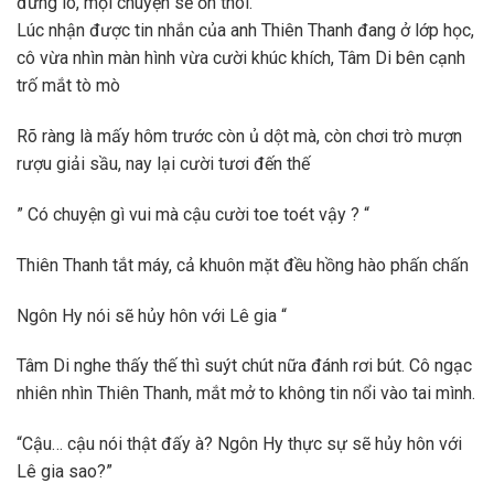
đừng lo, mọi chuyện sẽ ổn thôi.
Lúc nhận được tin nhắn của anh Thiên Thanh đang ở lớp học,
cô vừa nhìn màn hình vừa cười khúc khích, Tâm Di bên cạnh
trố mắt tò mò
Rõ ràng là mấy hôm trước còn ủ dột mà, còn chơi trò mượn
rượu giải sầu, nay lại cười tươi đến thế
” Có chuyện gì vui mà cậu cười toe toét vậy ? “
Thiên Thanh tắt máy, cả khuôn mặt đều hồng hào phấn chấn
Ngôn Hy nói sẽ hủy hôn với Lê gia “
Tâm Di nghe thấy thế thì suýt chút nữa đánh rơi bút. Cô ngạc
nhiên nhìn Thiên Thanh, mắt mở to không tin nổi vào tai mình.
“Cậu… cậu nói thật đấy à? Ngôn Hy thực sự sẽ hủy hôn với
Lê gia sao?”