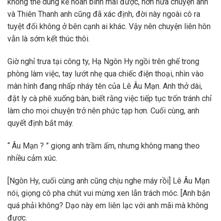
không thể dùng kế hoãn binh mãi được, hơn nữa chuyện anh
và Thiên Thanh anh cũng đã xác định, đời này ngoài cô ra
tuyệt đối không ở bên cạnh ai khác. Vậy nên chuyện liên hôn
vẫn là sớm kết thúc thôi.
Giờ nghỉ trưa tại công ty, Hạ Ngôn Hy ngồi trên ghế trong
phòng làm việc, tay lướt nhẹ qua chiếc điện thoại, nhìn vào
màn hình đang nhấp nháy tên của Lê Âu Mạn. Anh thở dài,
đặt ly cà phê xuống bàn, biết rằng việc tiếp tục trốn tránh chỉ
làm cho mọi chuyện trở nên phức tạp hơn. Cuối cùng, anh
quyết định bắt máy.
“ Âu Mạn ? ” giọng anh trầm ấm, nhưng không mang theo
nhiều cảm xúc.
[Ngôn Hy, cuối cùng anh cũng chịu nghe máy rồi] Lê Âu Mạn
nói, giọng cô pha chút vui mừng xen lẫn trách móc.
[Anh bận
quá phải không? Dạo này em liên lạc với anh mãi mà không
được.