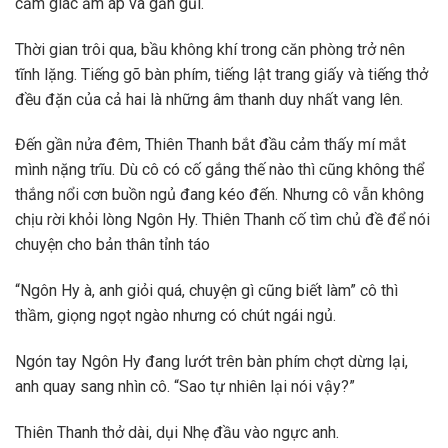
cảm giác ấm áp và gần gũi.
Thời gian trôi qua, bầu không khí trong căn phòng trở nên
tĩnh lặng. Tiếng gõ bàn phím, tiếng lật trang giấy và tiếng thở
đều đặn của cả hai là những âm thanh duy nhất vang lên.
Đến gần nửa đêm, Thiên Thanh bắt đầu cảm thấy mí mắt
mình nặng trĩu. Dù cô có cố gắng thế nào thì cũng không thể
thắng nổi cơn buồn ngủ đang kéo đến. Nhưng cô vẫn không
chịu rời khỏi lòng Ngôn Hy. Thiên Thanh cố tìm chủ đề để nói
chuyện cho bản thân tỉnh táo
“Ngôn Hy à, anh giỏi quá, chuyện gì cũng biết làm” cô thì
thầm, giọng ngọt ngào nhưng có chút ngái ngủ.
Ngón tay Ngôn Hy đang lướt trên bàn phím chợt dừng lại,
anh quay sang nhìn cô. “Sao tự nhiên lại nói vậy?”
Thiên Thanh thở dài, dụi Nhẹ đầu vào ngực anh.