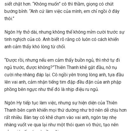
siết chặt hơn. “Không muốn” cô thì thầm, giọng có chút
bướng bỉnh. “Anh cứ làm việc của mình, em chỉ ngồi ở đây
thôi.”
Ngôn Hy thở dài, nhưng không thể không mỉm cười trước sự
tinh nghịch của cô. Anh biết rõ rằng cô luôn có cách khiến
anh cảm thấy khó lòng từ chối.
“Được rồi, nhưng nếu em cảm thấy buồn ngủ, thì nhớ tự đi
ngủ trước, được không?”Thiên Thanh khẽ gật đầu, nở nụ
cười nhẹ nhàng đáp lại. Cô ngồi yên trong lòng anh, tựa đầu
lên vai anh, cảm nhận tiếng tim đập đều đặn của anh phập
phồng bên ngực như thể đó là nhịp điệu ru ngủ.
Ngôn Hy tiếp tục làm việc, nhưng sự hiện diện của Thiên
Thanh bên cạnh khiến mọi thứ dường như trở nên dễ chịu hơn
rất nhiều. Bàn tay cô khẽ chạm vào vai anh, ngón tay nhẹ
nhàng vuốt ve qua lại như một thói quen vô thức, tạo nên