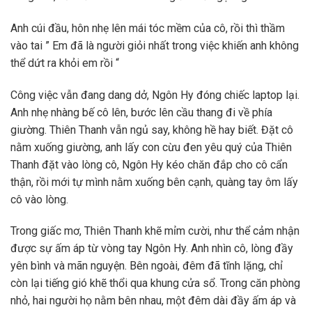
Anh cúi đầu, hôn nhẹ lên mái tóc mềm của cô, rồi thì thầm
vào tai ” Em đã là người giỏi nhất trong việc khiến anh không
thể dứt ra khỏi em rồi “
Công việc vẫn đang dang dở, Ngôn Hy đóng chiếc laptop lại.
Anh nhẹ nhàng bế cô lên, bước lên cầu thang đi về phía
giường. Thiên Thanh vẫn ngủ say, không hề hay biết. Đặt cô
nằm xuống giường, anh lấy con cừu đen yêu quý của Thiên
Thanh đặt vào lòng cô, Ngôn Hy kéo chăn đắp cho cô cẩn
thận, rồi mới tự mình nằm xuống bên cạnh, quàng tay ôm lấy
cô vào lòng.
Trong giấc mơ, Thiên Thanh khẽ mỉm cười, như thể cảm nhận
được sự ấm áp từ vòng tay Ngôn Hy. Anh nhìn cô, lòng đầy
yên bình và mãn nguyện. Bên ngoài, đêm đã tĩnh lặng, chỉ
còn lại tiếng gió khẽ thổi qua khung cửa sổ. Trong căn phòng
nhỏ, hai người họ nằm bên nhau, một đêm dài đầy ấm áp và