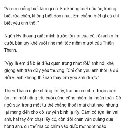
“Vì em chẳng biết làm gì cả. Em không biết nấu ăn, không
biết rửa chén, không biết dọn nhà… Em chẳng biết gì cả chỉ
biết yêu anh thôi.”
Ngôn Hy thoáng giật mình trước lời nói của cô, rồi anh mỉm
cười, bàn tay khế vuốt nhẹ mái tóc mềm mượt của Thiên
Thanh.
“Vậy là em đã biết điều quan trọng nhất rồi,” anh nói khẽ,
giọng anh tràn đầy yêu thương. “Chỉ cần yêu anh thôi là đủ.
Bởi vì anh không thể nào thay em yêu anh được.”
Thiên Thanh nghe những lời ấy, trái tim cô như được sưởi
ấm, mi mắt nặng trĩu cuối cùng cũng nhắm lại hoàn toàn. Cô
ngủ say, trong một tư thế chẳng thoải mái chút nào, nhưng
lại mang đến cho cô sự yên bình lạ Kỳ. Cắm cô tựa lên vai
anh, hai tay ôm chặt lấy cổ, còn đôi chân vẫn quàng qua
hông anh, cứ thế mà cô chìm vào giấc mơ ngọt ngào.