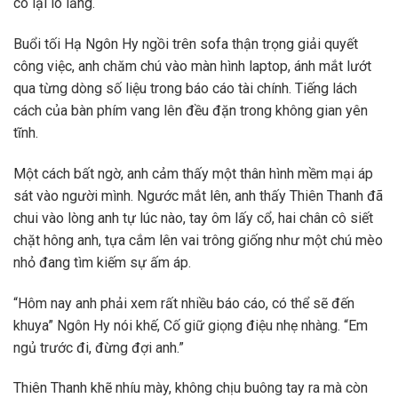
cô lại lo lắng.
Buổi tối Hạ Ngôn Hy ngồi trên sofa thận trọng giải quyết
công việc, anh chăm chú vào màn hình laptop, ánh mắt lướt
qua từng dòng số liệu trong báo cáo tài chính. Tiếng lách
cách của bàn phím vang lên đều đặn trong không gian yên
tĩnh.
Một cách bất ngờ, anh cảm thấy một thân hình mềm mại áp
sát vào người mình. Ngước mắt lên, anh thấy Thiên Thanh đã
chui vào lòng anh tự lúc nào, tay ôm lấy cổ, hai chân cô siết
chặt hông anh, tựa cắm lên vai trông giống như một chú mèo
nhỏ đang tìm kiếm sự ấm áp.
“Hôm nay anh phải xem rất nhiều báo cáo, có thể sẽ đến
khuya” Ngôn Hy nói khế, Cố giữ giọng điệu nhẹ nhàng. “Em
ngủ trước đi, đừng đợi anh.”
Thiên Thanh khẽ nhíu mày, không chịu buông tay ra mà còn