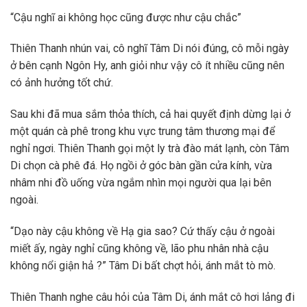
“Cậu nghĩ ai không học cũng được như cậu chắc”
Thiên Thanh nhún vai, cô nghĩ Tâm Di nói đúng, cô mỗi ngày
ở bên cạnh Ngôn Hy, anh giỏi như vậy cô ít nhiều cũng nên
có ảnh hưởng tốt chứ.
Sau khi đã mua sắm thỏa thích, cả hai quyết định dừng lại ở
một quán cà phê trong khu vực trung tâm thương mại để
nghỉ ngơi. Thiên Thanh gọi một ly trà đào mát lạnh, còn Tâm
Di chọn cà phê đá. Họ ngồi ở góc bàn gần cửa kính, vừa
nhâm nhi đồ uống vừa ngắm nhìn mọi người qua lại bên
ngoài.
“Dạo này cậu không về Hạ gia sao? Cứ thấy cậu ở ngoài
miết ấy, ngày nghỉ cũng không về, lão phu nhân nhà cậu
không nổi giận hả ?” Tâm Di bất chợt hỏi, ánh mắt tò mò.
Thiên Thanh nghe câu hỏi của Tâm Di, ánh mắt cô hơi lảng đi