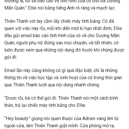
thường lệ, tôi sẽ báo cáo về tình hình của cô cho bà Dương
Mẫn Quân.” Ellie nói bằng tiếng Anh rõ ràng và mạch lạc.
Thiên Thanh với tay cầm lấy chiếc máy tính bảng. Cô đã
quen với việc này rồi, mỗi khi đến một kì hạn nhất định, Ellie
đều gửi email báo cáo tình hình của cô về cho Dương Mẫn
Quân, người phụ nữ đứng sau mọi chuyện, và tất nhiên, cô
luôn được xem qua những nội dung đó trước khi chúng được
gửi đi.
Email lần này cũng không có gì quá đặc biệt, chỉ là những
thông tin về việc học tập và sinh hoạt của cô trong thời gian
qua. Thiên Thanh lướt qua nội dung nhanh chóng
“Được rồi, bà có thể gửi đi. Thiên Thanh nói một cách bình
thản, trả lại chiếc máy tính bảng cho Ellie.
“Hey beauty” giọng nói quen thuộc của Adrien vang lên từ
ngoài cửa, làm Thiên Thanh giật mình. Cửa phòng mở ra,