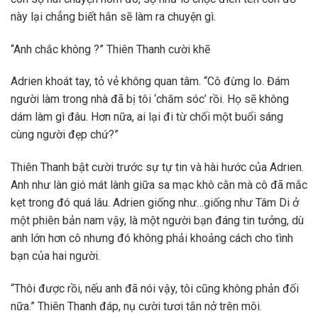
này lại chẳng biết hắn sẽ làm ra chuyện gì.
“Anh chắc không ?” Thiên Thanh cười khẽ
Adrien khoát tay, tỏ vẻ không quan tâm. “Cô đừng lo. Đám
người làm trong nhà đã bị tôi ‘chăm sóc’ rồi. Họ sẽ không
dám làm gì đâu. Hơn nữa, ai lại đi từ chối một buổi sáng
cùng người đẹp chứ?”
Thiên Thanh bật cười trước sự tự tin và hài hước của Adrien.
Anh như làn gió mát lành giữa sa mạc khô cằn mà cô đã mắc
kẹt trong đó quá lâu. Adrien giống như…giống như Tâm Di ở
một phiên bản nam vậy, là một người bạn đáng tin tưởng, dù
anh lớn hơn cô nhưng đó không phải khoảng cách cho tình
bạn của hai người.
“Thôi được rồi, nếu anh đã nói vậy, tôi cũng không phản đối
nữa.” Thiên Thanh đáp, nụ cười tươi tắn nở trên môi.