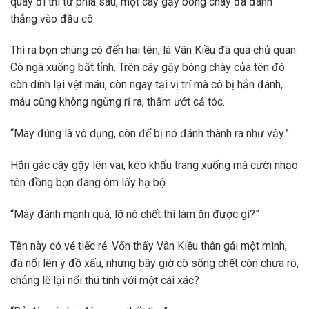
quay đi thì từ phía sau, một cây gậy bóng chày đã đánh
thẳng vào đầu cô.
Thì ra bọn chúng có đến hai tên, là Vân Kiều đã quá chủ quan.
Cô ngã xuống bất tỉnh. Trên cây gậy bóng chày của tên đó
còn dính lại vệt máu, còn ngay tại vị trí mà cô bị hắn đánh,
máu cũng không ngừng rỉ ra, thấm ướt cả tóc.
“Mày đúng là vô dụng, còn để bị nó đánh thành ra như vậy.”
Hắn gác cây gậy lên vai, kéo khẩu trang xuống mà cười nhạo
tên đồng bọn đang ôm lấy hạ bộ.
“Mày đánh mạnh quá, lỡ nó chết thì làm ăn được gì?”
Tên này có vẻ tiếc rẻ. Vốn thấy Vân Kiều thân gái một mình,
đã nổi lên ý đồ xấu, nhưng bây giờ cô sống chết còn chưa rõ,
chẳng lẽ lại nổi thú tính với một cái xác?