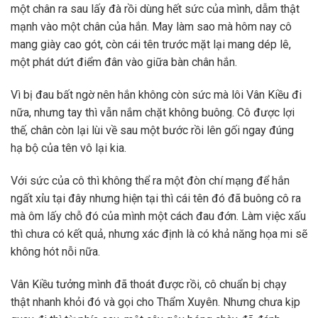
một chân ra sau lấy đà rồi dùng hết sức của mình, dẫm thật
mạnh vào một chân của hắn. May làm sao mà hôm nay cô
mang giày cao gót, còn cái tên trước mặt lại mang dép lê,
một phát dứt điểm đân vào giữa bàn chân hắn.
Vì bị đau bất ngờ nên hắn không còn sức mà lôi Vân Kiều đi
nữa, nhưng tay thì vẫn nắm chặt không buông. Cô được lợi
thế, chân còn lại lùi về sau một bước rồi lên gối ngay đúng
hạ bộ của tên vô lại kia.
Với sức của cô thì không thể ra một đòn chí mạng để hắn
ngất xỉu tại đây nhưng hiện tại thì cái tên đó đã buông cô ra
mà ôm lấy chỗ đó của mình một cách đau đớn. Làm việc xấu
thì chưa có kết quả, nhưng xác định là có khả năng họa mi sẽ
không hót nỗi nữa.
Vân Kiều tưởng mình đã thoát được rồi, cô chuẩn bị chạy
thật nhanh khỏi đó và gọi cho Thẩm Xuyên. Nhưng chưa kịp