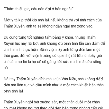
“Thẩm thiếu gia, cậu nên đợi ở bên ngoài.”
Một y tá kịp thời kịp anh lại, nếu không thì với tính cách của
Thẩm Xuyên, anh ta sẽ không ngần ngại mà xông vào.
Dù cũng từng tốt nghiệp tấm bằng y khoa, nhưng Thẩm
Xuyên lúc này rối bời, anh không đủ bình tĩnh lẫn can đảm để
chính mình thực hiện. Bệnh viện này anh từng đến làm một
thời gian, đối với viện trưởng có quan hệ rất tốt nên bây giờ
chỉ cần mở lời là họ sẽ cố gắng hết sức mình mà cứu sống
cô.
Đôi tay Thẩm Xuyên dính máu của Vân Kiều, anh không để ý
đến mà liên tục vò đầu mình như là một cách khiến bản thân
bình tĩnh lại.
Thẩm Xuyên ngồi bệt xuống sàn, một chân duỗi, một chân
co, mắt không ngừng theo dõi đèn bên trong phòng cấp cứu.