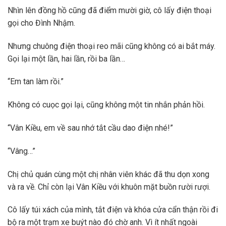
Nhìn lên đồng hồ cũng đã điểm mười giờ, cô lấy điện thoại
gọi cho Đình Nhậm.
Nhưng chuông điện thoại reo mãi cũng không có ai bắt máy.
Gọi lại một lần, hai lần, rồi ba lần…
“Em tan làm rồi.”
Không có cuọc gọi lại, cũng không một tin nhắn phản hồi.
“Vân Kiều, em về sau nhớ tắt cầu dao điện nhé!”
“Vâng…”
Chị chủ quán cùng một chị nhân viên khác đã thu dọn xong
và ra về. Chỉ còn lại Vân Kiều với khuôn mặt buồn rười rượi.
Cô lấy túi xách của mình, tắt điện và khóa cửa cẩn thận rồi đi
bộ ra một trạm xe buýt nào đó chờ anh. Vì ít nhất ngoài