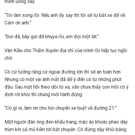
mình uống say.
“Tôi làm xong rồi. Nếu anh ấy say thì tôi sẽ tự bắt xe để về.
Cảm ơn anh.”
“Đợi đã, bây giờ đã khuya rồi, em đợi một lát.”
Vân Kiều cho Thẩm Xuyên địa chỉ của mình rồi tiếp tục ngồi
chờ.
Cô cứ tưởng rằng cứ ngoài đường lớn thì sẽ an toàn hơn.
Nhưng có một vài ánh mắt đã để ý đến cô từ những phút
đầu. Sau một hồi theo dõi từ xa, vẫn chưa thấy con mồi có ý
định rời khỏi thì chúng mới hành động.
“Cô gì ơi, làm ơn cho hỏi chuyến xe buýt về đường 21.”
Một người đàn ông đen khẩu trang, mặc áo khoác phao dày
trùm kín cả mũ kiền tới bắt chuyện. Cô đứng dậy khỏi băng