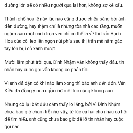
đường lớn sẽ có nhiều người qua lại hơn, không sợ kẻ xấu.
Thành phố hoa lệ này lúc nào cũng được chiếu sáng bởi ánh
đèn đường, hay thậm chí là những tòa nhà cao tầng, muốn
ngắm sao một cách trọn vẹn chỉ có thể là về thị trấn Bạch
Họa của cô, leo lên ngọn núi phía sau thị trấn mà nằm gác
tay lên bụi cỏ xanh mượt.
Mười lăm phút trôi qua, Đình Nhậm vẫn không thấy đâu, tin
nhắn hay cuộc gọi vẫn không có phản hồi.
Vì anh đã dặn cô khi nào làm xong thì báo anh đến đón, Vân
Kiều đã đồng ý nên ngồi chờ một lúc cũng không sao.
Nhưng cô lại bắt đầu cảm thấy lo lắng, bởi vì Đình Nhậm
chưa bao giờ chậm trễ như vậy, từ lúc cả hai cho nhau cơ hội
để tìm hiểu, anh cũng chưa bao giờ để lỡ tin nhắn hay cuộc
gọi nào.