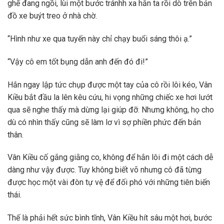
ghế đang ngồi, lùi một bước tránhh xa hắn ta rồi dò trên bản
đồ xe buýt treo ở nhà chờ.
“Hình như xe qua tuyến này chỉ chạy buổi sáng thôi ạ.”
“Vậy cô em tốt bụng dẫn anh đến đó đi!”
Hắn ngay lập tức chụp được một tay của cô rồi lôi kéo, Vân
Kiều bắt đầu la lên kêu cứu, hi vọng những chiếc xe hơi lướt
qua sẽ nghe thấy mà dừng lại giúp đỡ. Nhưng không, họ cho
dù có nhìn thấy cũng sẽ làm lơ vì sợ phiền phức đến bản
thân.
Vân Kiều cố gắng giằng co, không để hắn lôi đi một cách dễ
dàng như vậy được. Tuy không biết võ nhưng cô đã từng
được học một vài đòn tự vệ để đối phó với những tiên biến
thái.
Thế là phải hết sức bình tĩnh, Vân Kiều hít sâu một hơi, bước