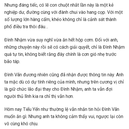
Nhưng đáng tiếc, có lẽ con chuột nhắt lần này là một kẻ
nghiệp dư, đường cùng với đành chui vào hang cọp. Với một
số lượng lớn hàng cấm, khéo không chỉ là cảnh sát thành
phố điều tra thôi đâu…
Đình Nhậm vừa suy nghĩ vừa ăn hết hộp cơm. Đối với anh,
những chuyện này rồi sẽ có cách giải quyết, chỉ là Đình Nhậm
quá tự tin, không biết rằng đây chính là cơn gió nhẹ trước
bão táp.
Đình Vãn đương nhiên cũng đã nhận được thông tin này. Anh
ta mặc dù có dự tính riêng của mình, nhưng trên cương vị chỉ
là giữ chức lão đại thay cho Đình Nhậm, anh ta vẫn đợi
người thủ lĩnh kia ra chỉ thị vẫn hơn.
Hôm nay Tiểu Yến như thường lệ vẫn nhắn tin hỏi Đình Vãn
muốn ăn gì. Nhưng anh ta không cảm thấy vui, ngược lại còn
vô cùng khó chịu.