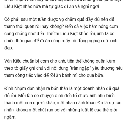
Liêu Kiệt nhắc nữa mà tự giác đi ăn và nghỉ ngơi.
Có phải sau một tuần được vợ chăm quá đầy đủ nên đã
thành thói quen rồi hay không? Đến cả việc hâm nóng cơm
cũng chẳng nhờ đến. Thế thì Liêu Kiệt khỏe rồi, anh ta có
nhiều thời gian để đi ăn cùng mấy cô đồng nghiệp nữ xinh
đẹp.
Vân Kiều chuẩn bị cơm cho anh, tiện thể không quên kèm
theo tờ giấy ghi chú với nội dung “tràn ngập” yêu thương nếu
tham công tiếc việc để rồi ăn bánh mì cho qua bữa.
Đình Nhậm dần nhận ra bản thân là một doanh nhân đã quá
đủ rồi. Mỗi lần có chuyện dính đến tổ chức, anh như biến
thành một con người khác, một nhân cách khác. Đó là sự tàn
nhẫn, không một chút run sợ với những luật lệ của thế giới
ngầm.