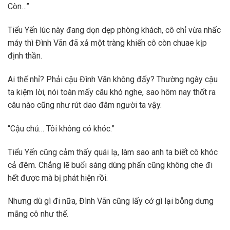
Còn…”
Tiểu Yến lúc này đang dọn dẹp phòng khách, cô chỉ vừa nhấc
máy thì Đình Vãn đã xả một tràng khiến cô còn chuae kịp
định thần.
Ai thế nhỉ? Phải cậu Đình Vãn không đấy? Thường ngày cậu
ta kiệm lời, nói toàn mấy câu khó nghe, sao hôm nay thốt ra
câu nào cũng như rút dao đâm người ta vậy.
“Cậu chủ… Tôi không có khóc.”
Tiểu Yến cũng cảm thấy quái lạ, làm sao anh ta biết cô khóc
cả đêm. Chẳng lẽ buổi sáng dùng phấn cũng không che đi
hết được mà bị phát hiện rồi.
Nhưng dù gì đi nữa, Đình Vãn cũng lấy cớ gì lại bỗng dưng
mắng cô như thế.