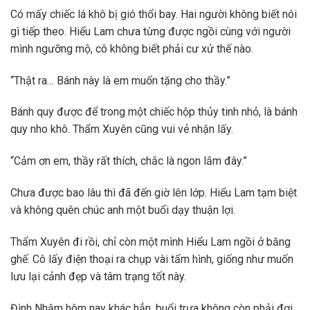
Có mấy chiếc lá khô bị gió thổi bay. Hai người không biết nói
gì tiếp theo. Hiểu Lam chưa từng được ngồi cùng với người
mình ngưỡng mộ, cô không biết phải cư xử thế nào.
“Thật ra… Bánh này là em muốn tặng cho thầy.”
Bánh quy được để trong một chiếc hộp thủy tinh nhỏ, là bánh
quy nho khô. Thẩm Xuyên cũng vui vẻ nhận lấy.
“Cảm ơn em, thầy rất thích, chắc là ngon lắm đây.”
Chưa được bao lâu thì đã đến giờ lên lớp. Hiểu Lam tạm biệt
và không quên chúc anh một buổi dạy thuận lợi.
Thẩm Xuyên đi rồi, chỉ còn một mình Hiểu Lam ngồi ở băng
ghế. Cô lấy điện thoại ra chụp vài tấm hình, giống như muốn
lưu lại cảnh đẹp và tâm trạng tốt này.
Đình Nhậm hôm nay khác hẳn, buổi trưa không còn phải đợi