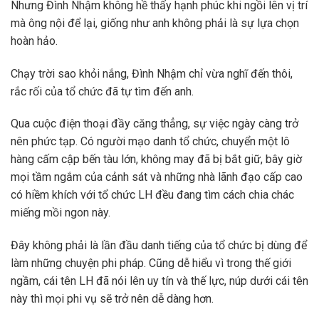
Nhưng Đình Nhậm không hề thấy hạnh phúc khi ngồi lên vị trí
mà ông nội để lại, giống như anh không phải là sự lựa chọn
hoàn hảo.
Chạy trời sao khỏi nắng, Đình Nhậm chỉ vừa nghĩ đến thôi,
rắc rối của tổ chức đã tự tìm đến anh.
Qua cuộc điện thoại đầy căng thẳng, sự việc ngày càng trở
nên phức tạp. Có người mạo danh tổ chức, chuyển một lô
hàng cấm cập bến tàu lớn, không may đã bị bắt giữ, bây giờ
mọi tầm ngắm của cảnh sát và những nhà lãnh đạo cấp cao
có hiềm khích với tổ chức LH đều đang tìm cách chia chác
miếng mồi ngon này.
Đây không phải là lần đầu danh tiếng của tổ chức bị dùng để
làm những chuyện phi pháp. Cũng dễ hiểu vì trong thế giới
ngầm, cái tên LH đã nói lên uy tín và thế lực, núp dưới cái tên
này thì mọi phi vụ sẽ trở nên dễ dàng hơn.