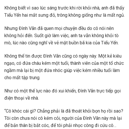
Không biết vì sao lúc sáng trước khi rời khỏi nhà, anh đã thấy
Tiểu Yến hai mắt sưng đỏ, trông không giống như là mất ngủ.
Nhưng Đình Vãn đã quen mọi chuyện đều do cô nói nên
không hỏi đến. Suốt giờ làm việc, anh ta vẫn không khỏi tò
mò, lúc nào cũng nghĩ về vẻ mặt buồn bã kia của Tiểu Yến.
Không thể tin được Đình Vãn cũng có ngày này. Một kẻ kiêu
ngạo, có đứa cháu kém một tuổi, thành viên của một tổ chức
ngầm mà lại bị một đứa nhóc giúp việc kém nhiều tuổi làm
cho mất tập trung.
Như có một thế lực nào đó xui khiến, Đình Vãn trực tiếp gọi
điện thoại về nhà.
“Cô khóc cái gì? Chẳng phải là đã thoát khỏi bọn họ rồi sao?
Tôi còn chưa nói cô kém cỏi, người của Đình Vãn này mà lại
để bản thân bị bắt cóc, để tôi phải nhọc công đi cứu cô…