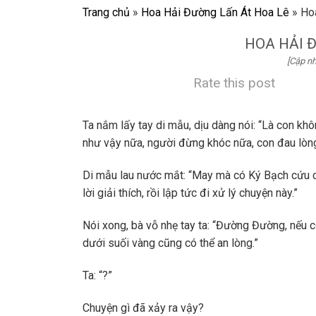
Trang chủ
»
Hoa Hải Đường Lấn Át Hoa Lê
»
Ho
HOA HẢI 
[Cập nh
Rate this post
Ta nắm lấy tay di mẫu, dịu dàng nói: “Là con kh
như vậy nữa, người đừng khóc nữa, con đau lòng
Di mẫu lau nước mắt: “May mà có Ký Bạch cứu con
lời giải thích, rồi lập tức đi xử lý chuyện này.”
Nói xong, bà vỗ nhẹ tay ta: “Đường Đường, nếu c
dưới suối vàng cũng có thể an lòng.”
Ta: “?”
Chuyện gì đã xảy ra vậy?