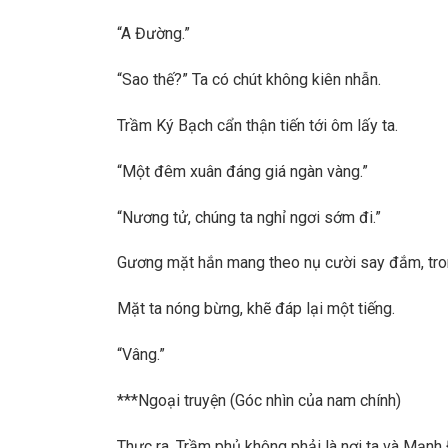
“A Đường.”
“Sao thế?” Ta có chút không kiên nhẫn.
Trầm Ký Bạch cẩn thận tiến tới ôm lấy ta.
“Một đêm xuân đáng giá ngàn vàng.”
“Nương tử, chúng ta nghỉ ngơi sớm đi.”
Gương mặt hắn mang theo nụ cười say đắm, tro
Mặt ta nóng bừng, khẽ đáp lại một tiếng.
“Vâng.”
***Ngoại truyện (Góc nhìn của nam chính)
Thực ra, Trầm phủ không phải là nơi ta và Mạnh