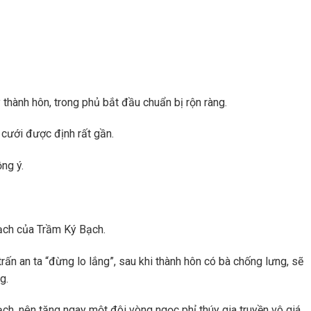
thành hôn, trong phủ bắt đầu chuẩn bị rộn ràng.
cưới được định rất gần.
ng ý.
oạch của Trầm Ký Bạch.
trấn an ta “đừng lo lắng”, sau khi thành hôn có bà chống lưng, sẽ
g.
h, nên tặng ngay một đôi vòng ngọc phỉ thúy gia truyền vô giá.