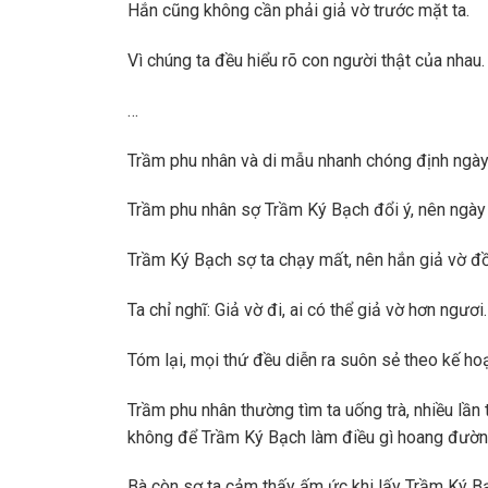
Hắn cũng không cần phải giả vờ trước mặt ta.
Vì chúng ta đều hiểu rõ con người thật của nhau.
…
Trầm phu nhân và di mẫu nhanh chóng định ngày 
Trầm phu nhân sợ Trầm Ký Bạch đổi ý, nên ngày 
Trầm Ký Bạch sợ ta chạy mất, nên hắn giả vờ đồ
Ta chỉ nghĩ: Giả vờ đi, ai có thể giả vờ hơn ngươi.
Tóm lại, mọi thứ đều diễn ra suôn sẻ theo kế h
Trầm phu nhân thường tìm ta uống trà, nhiều lần 
không để Trầm Ký Bạch làm điều gì hoang đườn
Bà còn sợ ta cảm thấy ấm ức khi lấy Trầm Ký Bạc