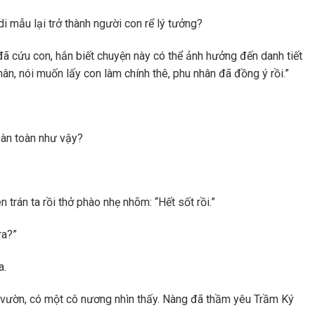
 mẫu lại trở thành người con rể lý tưởng?
đã cứu con, hắn biết chuyện này có thể ảnh hưởng đến danh tiết
ân, nói muốn lấy con làm chính thê, phu nhân đã đồng ý rồi.”
oàn toàn như vậy?
 trán ta rồi thở phào nhẹ nhõm: “Hết sốt rồi.”
ra?”
a.
 vườn, có một cô nương nhìn thấy. Nàng đã thầm yêu Trầm Ký