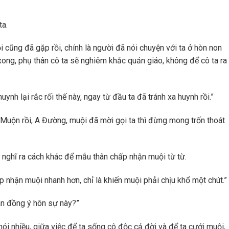
ta.
cũng đã gặp rồi, chính là người đã nói chuyện với ta ở hòn non
 xong, phụ thân cô ta sẽ nghiêm khắc quản giáo, không để cô ta ra
huynh lại rắc rối thế này, ngay từ đầu ta đã tránh xa huynh rồi.”
Muộn rồi, A Đường, muội đã mời gọi ta thì đừng mong trốn thoát
ã nghĩ ra cách khác để mẫu thân chấp nhận muội từ từ.
p nhận muội nhanh hơn, chỉ là khiến muội phải chịu khổ một chút.”
ân đồng ý hôn sự này?”
ói nhiều, giữa việc để ta sống cô độc cả đời và để ta cưới muội,