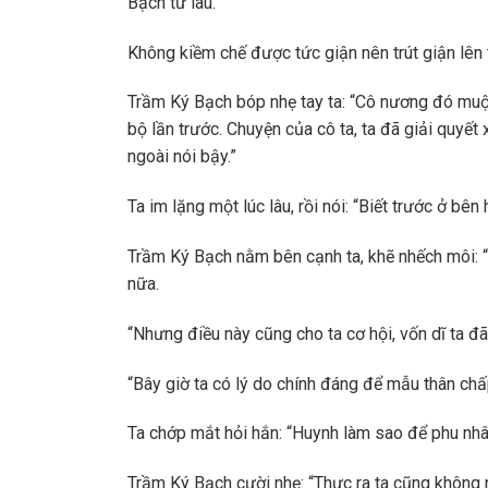
Bạch từ lâu.
Không kiềm chế được tức giận nên trút giận lên 
Trầm Ký Bạch bóp nhẹ tay ta: “Cô nương đó muội 
bộ lần trước. Chuyện của cô ta, ta đã giải quyết
ngoài nói bậy.”
Ta im lặng một lúc lâu, rồi nói: “Biết trước ở bên 
Trầm Ký Bạch nằm bên cạnh ta, khẽ nhếch môi: “
nữa.
“Nhưng điều này cũng cho ta cơ hội, vốn dĩ ta đ
“Bây giờ ta có lý do chính đáng để mẫu thân chấ
Ta chớp mắt hỏi hắn: “Huynh làm sao để phu nh
Trầm Ký Bạch cười nhẹ: “Thực ra ta cũng không n