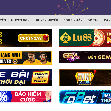
YỄN
HUYỀN NGHI
HUYỀN HUYỄN
ĐỒNG NHÂN
ĐÔ THỊ
CẠN