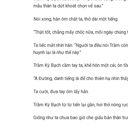
mẫu thân ta dứt khoát chọn vế sau.”
Nói xong, hắn ôm chặt ta, thở dài một tiếng:
“Thật tốt, chẳng mấy chốc nữa, mỗi ngày chúng t
Ta liếc mắt nhìn hắn: “Người ta đều nói Trầm c
huynh lại là như thế này.”
Trầm Ký Bạch cầm tay ta, khẽ hôn một cái, ôn tồn
“A Đường, danh tiếng là để cho thiên hạ nhìn thấ
Ta cười, đưa tay ôm lấy hắn.
Trầm Ký Bạch từ từ tiến lại gần, hơi thở nóng rự
Giống như ta chưa bao giờ che giấu bản thân tr