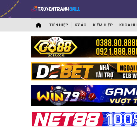
TIÊN HIỆP
KỲ ẢO
KIẾM HIỆP
KHOA HU