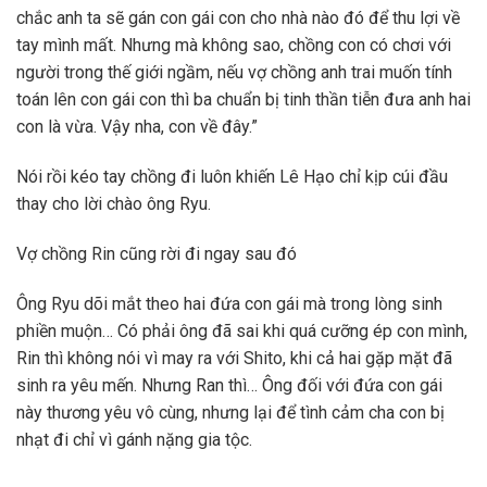
chắc anh ta sẽ gán con gái con cho nhà nào đó để thu lợi về
tay mình mất. Nhưng mà không sao, chồng con có chơi với
người trong thế giới ngầm, nếu vợ chồng anh trai muốn tính
toán lên con gái con thì ba chuẩn bị tinh thần tiễn đưa anh hai
con là vừa. Vậy nha, con về đây.”
Nói rồi kéo tay chồng đi luôn khiến Lê Hạo chỉ kịp cúi đầu
thay cho lời chào ông Ryu.
Vợ chồng Rin cũng rời đi ngay sau đó
Ông Ryu dõi mắt theo hai đứa con gái mà trong lòng sinh
phiền muộn… Có phải ông đã sai khi quá cưỡng ép con mình,
Rin thì không nói vì may ra với Shito, khi cả hai gặp mặt đã
sinh ra yêu mến. Nhưng Ran thì… Ông đối với đứa con gái
này thương yêu vô cùng, nhưng lại để tình cảm cha con bị
nhạt đi chỉ vì gánh nặng gia tộc.