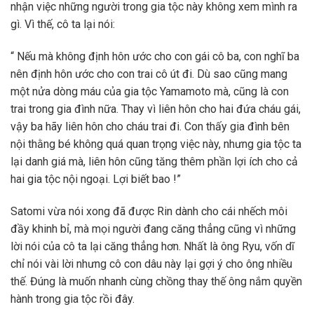
nhận việc những người trong gia tộc này không xem mình ra
gì. Vì thế, cô ta lại nói:
“ Nếu mà không định hôn ước cho con gái cô ba, con nghĩ ba
nên định hôn ước cho con trai cô út đi. Dù sao cũng mang
một nửa dòng máu của gia tộc Yamamoto mà, cũng là con
trai trong gia đình nữa. Thay vì liên hôn cho hai đứa cháu gái,
vậy ba hãy liên hôn cho cháu trai đi. Con thấy gia đình bên
nội thằng bé không quá quan trọng việc này, nhưng gia tộc ta
lại danh giá mà, liên hôn cũng tăng thêm phần lợi ích cho cả
hai gia tộc nội ngoại. Lợi biết bao !”
Satomi vừa nói xong đã được Rin dành cho cái nhếch môi
đầy khinh bỉ, mà mọi người đang căng thẳng cũng vì những
lời nói của cô ta lại căng thẳng hơn. Nhất là ông Ryu, vốn dĩ
chỉ nói vài lời nhưng cô con dâu này lại gợi ý cho ông nhiều
thế. Đúng là muốn nhanh cùng chồng thay thế ông nắm quyền
hành trong gia tộc rồi đây.