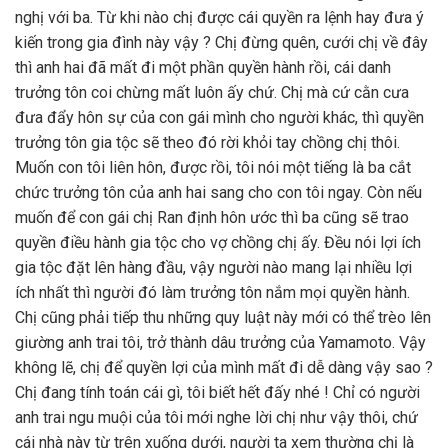
nghị với ba. Từ khi nào chị được cái quyền ra lệnh hay đưa ý
kiến trong gia đình này vậy ? Chị đừng quên, cưới chị về đây
thì anh hai đã mất đi một phần quyền hành rồi, cái danh
trưởng tôn coi chừng mất luôn ấy chứ. Chị mà cứ cằn cưa
đưa đẩy hôn sự của con gái mình cho người khác, thì quyền
trưởng tôn gia tộc sẽ theo đó rời khỏi tay chồng chị thôi.
Muốn con tôi liên hôn, được rồi, tôi nói một tiếng là ba cắt
chức trưởng tôn của anh hai sang cho con tôi ngay. Còn nếu
muốn để con gái chị Ran định hôn ước thì ba cũng sẽ trao
quyền điều hành gia tộc cho vợ chồng chị ấy. Đều nói lợi ích
gia tộc đặt lên hàng đầu, vậy người nào mang lại nhiều lợi
ích nhất thì người đó làm trưởng tôn nắm mọi quyền hành.
Chị cũng phải tiếp thu những quy luật này mới có thể trèo lên
giường anh trai tôi, trở thành dâu trưởng của Yamamoto. Vậy
không lẽ, chị để quyền lợi của mình mất đi dễ dàng vậy sao ?
Chị đang tính toán cái gì, tôi biết hết đấy nhé ! Chỉ có người
anh trai ngu muội của tôi mới nghe lời chị như vậy thôi, chứ
cái nhà này từ trên xuống dưới, người ta xem thường chị là