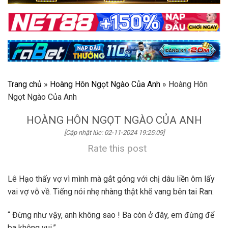
Trang chủ
»
Hoàng Hôn Ngọt Ngào Của Anh
»
Hoàng Hôn
Ngọt Ngào Của Anh
HOÀNG HÔN NGỌT NGÀO CỦA ANH
[Cập nhật lúc: 02-11-2024 19:25:09]
Rate this post
Lê Hạo thấy vợ vì mình mà gắt gỏng với chị dâu liền ôm lấy
vai vợ vỗ về. Tiếng nói nhẹ nhàng thật khẽ vang bên tai Ran:
“ Đừng như vậy, anh không sao ! Ba còn ở đây, em đừng để
ba không vui.”