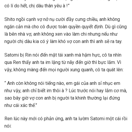
có lí do hết, chị dâu thân yêu à !”
Shito ngồi cạnh vợ nở nụ cười đầy cưng chiều, anh không
ngăn cản mà cho cô được toàn quyền quyết định. Dù gì cũng
là bên nhà vợ, anh không xen vào làm chi nhưng nếu như
người chị dâu kia có ý làm khó vợ con anh thì anh sẽ ra tay.
Satomi bị Rin nói đến mặt tái xanh mà hậm hực, cô ta nhìn
qua Ren thấy anh ta im lặng từ nãy đến giờ thì bực lắm. Vì
vậy, không màng đến mọi người xung quanh, cô ta quát lên:
“ Anh còn không nói tiếng nào, em gái của anh sỉ nhục em
như vậy, anh chỉ biết im thôi à ? Lúc trước nói hay lắm cơ mà,
sao bây giờ vợ con anh bị người ta khinh thường lại đứng
như cái xác thế.”
Ren lúc này mới có phản ứng, anh ta lườm Satomi một cái rồi
nói: