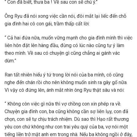
“ Con đã biết, thưa ba ! Về sau con sẽ chú ý.”
Ông Ryu đã nói xong việc cần nói, đôi mắt lại liếc đến chỗ
gia đình hai cô con gái, trầm thấp cất lời:
“ Cả hai đứa nữa, muốn vững mạnh cho gia đình mình thì việc
liên hôn đặt lên hàng đầu, đừng có lúc nào cũng tự ý làm
theo mình. Về sau có chuyện gì cũng chẳng ai gánh vác
dùm.”
Ran tất nhiên hiểu ý tứ trong lời nói của ba mình, cô cũng
nghe đến chán rồi cho nên không muốn sinh ra gây gổ nữa.
Vì vậy cô đứng lên, ánh mắt nhìn ông Ryu thật sâu và nói:
“ Không còn việc gì nữa thì vợ chồng con xin phép ra về.
Chuyện gia đình con, ba cũng không cần sợ liên lụy, con đã
chọn, con sẽ tự chịu trách nhiệm. Dù sao thì Hạo rất thương
yêu con chứ không như con trai yêu quý của ba, vợ nói một
tiếng liền trở mặt anh em trong nhà. Nếu ba không ngồi ở đây,