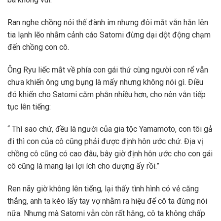
Ran nghe chồng nói thế đành im nhưng đôi mắt vẫn hằn lên
tia lạnh lẽo nhằm cảnh cáo Satomi đừng dại dột động chạm
đến chồng con cô.
Ông Ryu liếc mắt về phía con gái thứ cùng người con rể vẫn
chưa khiến ông ưng bụng là mấy nhưng không nói gì. Điều
đó khiến cho Satomi căm phẫn nhiều hơn, cho nên vẫn tiếp
tục lên tiếng:
“ Thì sao chứ, đều là người của gia tộc Yamamoto, con tôi gả
đi thì con của cô cũng phải được định hôn ước chứ. Địa vị
chồng cô cũng có cao đâu, bây giờ định hôn ước cho con gái
cô cũng là mang lại lợi ích cho dượng ấy rồi.”
Ren nãy giờ không lên tiếng, lại thấy tình hình có vẻ căng
thẳng, anh ta kéo lấy tay vợ nhằm ra hiệu để cô ta đừng nói
nữa. Nhưng mà Satomi vẫn còn rất hăng, cô ta không chấp