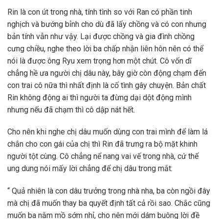
Rin là con út trong nhà, tính tình so với Ran có phần tinh
nghịch và bướng bỉnh cho dù đã lấy chồng và có con nhưng
bản tính vẫn như vậy. Lại được chồng và gia đình chồng
cưng chiều, nghe theo lời ba chấp nhận liên hôn nên có thể
nói là được ông Ryu xem trọng hơn một chút. Cô vốn dĩ
chẳng hề ưa người chị dâu này, bây giờ còn động chạm đến
con trai cô nữa thì nhất định là cố tình gây chuyện. Bản chất
Rin không động ai thì người ta đừng dại dột động mình
nhưng nếu đã chạm thì cô dập nát hết.
Cho nên khi nghe chị dâu muốn dùng con trai mình để làm lá
chắn cho con gái của chị thì Rin đã trưng ra bộ mặt khinh
người tột cùng. Cô chẳng nể nang vai vế trong nhà, cứ thế
ung dung nói mấy lời chẳng để chị dâu trong mắt:
“ Quả nhiên là con dâu trưởng trong nhà nha, ba còn ngồi đây
mà chị đã muốn thay ba quyết định tất cả rồi sao. Chắc cũng
muốn ba nằm mồ sớm nhỉ, cho nên mới dám buông lời đề