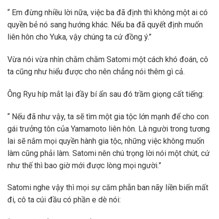
“ Em đừng nhiều lời nữa, việc ba đã định thì không một ai có
quyền bẻ nó sang hướng khác. Nếu ba đã quyết định muốn
liên hôn cho Yuka, vậy chúng ta cứ đồng ý.”
Vừa nói vừa nhìn chằm chằm Satomi một cách khó đoán, cô
ta cũng như hiểu được cho nên chẳng nói thêm gì cả.
Ông Ryu híp mắt lại đầy bí ẩn sau đó trầm giọng cất tiếng:
“ Nếu đã như vậy, ta sẽ tìm một gia tộc lớn mạnh để cho con
gái trưởng tôn của Yamamoto liên hôn. Là người trong tương
lai sẽ nắm mọi quyền hành gia tộc, những việc không muốn
làm cũng phải làm. Satomi nên chú trọng lời nói một chút, cứ
như thế thì bao giờ mới được lòng mọi người.”
Satomi nghe vậy thì mọi sự căm phẫn ban nãy liền biến mất
đi, cô ta cúi đầu có phần e dè nói: