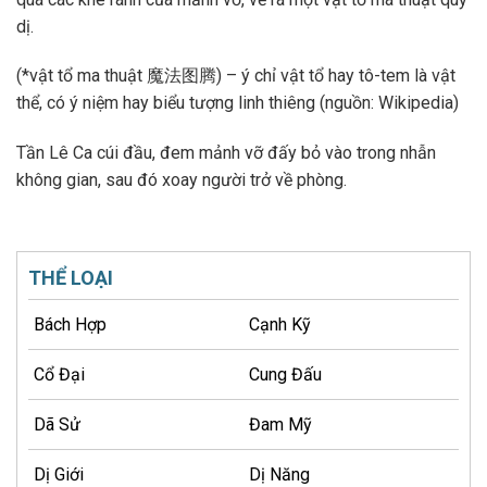
dị.
(*vật tổ ma thuật 魔法图腾) – ý chỉ vật tổ hay tô-tem là vật
thể, có ý niệm hay biểu tượng linh thiêng (nguồn: Wikipedia)
Tần Lê Ca cúi đầu, đem mảnh vỡ đấy bỏ vào trong nhẫn
không gian, sau đó xoay người trở về phòng.
THỂ LOẠI
Bách Hợp
Cạnh Kỹ
Cổ Đại
Cung Đấu
Dã Sử
Đam Mỹ
Dị Giới
Dị Năng