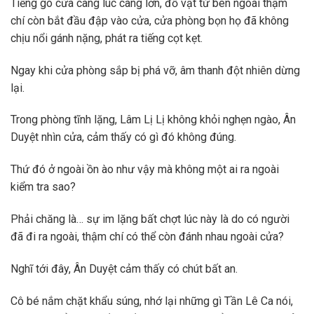
Tiếng gõ cửa càng lúc càng lớn, đồ vật từ bên ngoài thậm
chí còn bắt đầu đập vào cửa, cửa phòng bọn họ đã không
chịu nổi gánh nặng, phát ra tiếng cọt kẹt.
Ngay khi cửa phòng sắp bị phá vỡ, âm thanh đột nhiên dừng
lại.
Trong phòng tĩnh lặng, Lâm Lị Lị không khỏi nghẹn ngào, Ân
Duyệt nhìn cửa, cảm thấy có gì đó không đúng.
Thứ đó ở ngoài ồn ào như vậy mà không một ai ra ngoài
kiểm tra sao?
Phải chăng là… sự im lặng bất chợt lúc này là do có người
đã đi ra ngoài, thậm chí có thể còn đánh nhau ngoài cửa?
Nghĩ tới đây, Ân Duyệt cảm thấy có chút bất an.
Cô bé nắm chặt khẩu súng, nhớ lại những gì Tần Lê Ca nói,