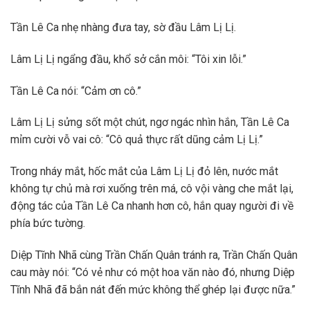
Tần Lê Ca nhẹ nhàng đưa tay, sờ đầu Lâm Lị Lị.
Lâm Lị Lị ngẩng đầu, khổ sở cắn môi: “Tôi xin lỗi.”
Tần Lê Ca nói: “Cảm ơn cô.”
Lâm Lị Lị sửng sốt một chút, ngơ ngác nhìn hắn, Tần Lê Ca
mỉm cười vỗ vai cô: “Cô quả thực rất dũng cảm Lị Lị.”
Trong nháy mắt, hốc mắt của Lâm Lị Lị đỏ lên, nước mắt
không tự chủ mà rơi xuống trên má, cô vội vàng che mắt lại,
động tác của Tần Lê Ca nhanh hơn cô, hắn quay người đi về
phía bức tường.
Diệp Tĩnh Nhã cùng Trần Chấn Quân tránh ra, Trần Chấn Quân
cau mày nói: “Có vẻ như có một hoa văn nào đó, nhưng Diệp
Tĩnh Nhã đã bắn nát đến mức không thể ghép lại được nữa.”