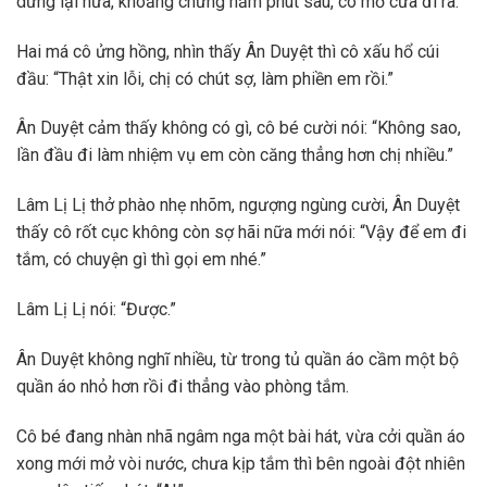
dừng lại nữa, khoảng chừng năm phút sau, cô mở cửa đi ra.
Hai má cô ửng hồng, nhìn thấy Ân Duyệt thì cô xấu hổ cúi
đầu: “Thật xin lỗi, chị có chút sợ, làm phiền em rồi.”
Ân Duyệt cảm thấy không có gì, cô bé cười nói: “Không sao,
lần đầu đi làm nhiệm vụ em còn căng thẳng hơn chị nhiều.”
Lâm Lị Lị thở phào nhẹ nhõm, ngượng ngùng cười, Ân Duyệt
thấy cô rốt cục không còn sợ hãi nữa mới nói: “Vậy để em đi
tắm, có chuyện gì thì gọi em nhé.”
Lâm Lị Lị nói: “Được.”
Ân Duyệt không nghĩ nhiều, từ trong tủ quần áo cầm một bộ
quần áo nhỏ hơn rồi đi thẳng vào phòng tắm.
Cô bé đang nhàn nhã ngâm nga một bài hát, vừa cởi quần áo
xong mới mở vòi nước, chưa kịp tắm thì bên ngoài đột nhiên