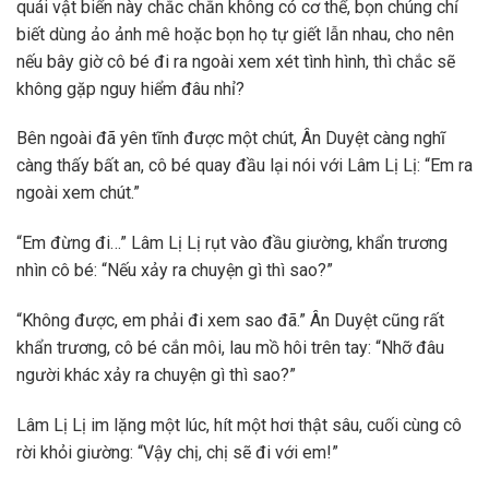
quái vật biển này chắc chắn không có cơ thể, bọn chúng chỉ
biết dùng ảo ảnh mê hoặc bọn họ tự giết lẫn nhau, cho nên
nếu bây giờ cô bé đi ra ngoài xem xét tình hình, thì chắc sẽ
không gặp nguy hiểm đâu nhỉ?
Bên ngoài đã yên tĩnh được một chút, Ân Duyệt càng nghĩ
càng thấy bất an, cô bé quay đầu lại nói với Lâm Lị Lị: “Em ra
ngoài xem chút.”
“Em đừng đi…” Lâm Lị Lị rụt vào đầu giường, khẩn trương
nhìn cô bé: “Nếu xảy ra chuyện gì thì sao?”
“Không được, em phải đi xem sao đã.” Ân Duyệt cũng rất
khẩn trương, cô bé cắn môi, lau mồ hôi trên tay: “Nhỡ đâu
người khác xảy ra chuyện gì thì sao?”
Lâm Lị Lị im lặng một lúc, hít một hơi thật sâu, cuối cùng cô
rời khỏi giường: “Vậy chị, chị sẽ đi với em!”