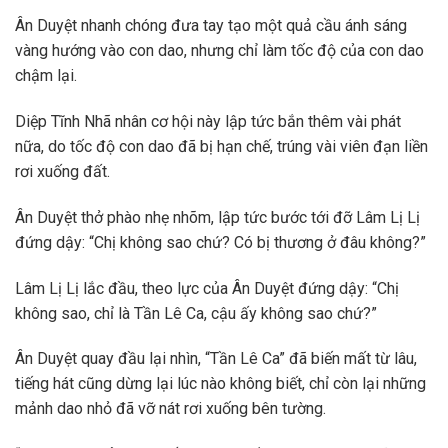
Ân Duyệt nhanh chóng đưa tay tạo một quả cầu ánh sáng
vàng hướng vào con dao, nhưng chỉ làm tốc độ của con dao
chậm lại.
Diệp Tĩnh Nhã nhân cơ hội này lập tức bắn thêm vài phát
nữa, do tốc độ con dao đã bị hạn chế, trúng vài viên đạn liền
rơi xuống đất.
Ân Duyệt thở phào nhẹ nhõm, lập tức bước tới đỡ Lâm Lị Lị
đứng dậy: “Chị không sao chứ? Có bị thương ở đâu không?”
Lâm Lị Lị lắc đầu, theo lực của Ân Duyệt đứng dậy: “Chị
không sao, chỉ là Tần Lê Ca, cậu ấy không sao chứ?”
Ân Duyệt quay đầu lại nhìn, “Tần Lê Ca” đã biến mất từ lâu,
tiếng hát cũng dừng lại lúc nào không biết, chỉ còn lại những
mảnh dao nhỏ đã vỡ nát rơi xuống bên tường.