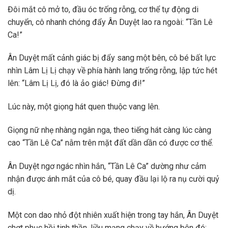
Đôi mắt cô mở to, đầu óc trống rỗng, cơ thể tự động di
chuyển, cô nhanh chóng đẩy Ân Duyệt lao ra ngoài: “Tần Lê
Ca!”
Ân Duyệt mất cảnh giác bị đẩy sang một bên, cô bé bất lực
nhìn Lâm Lị Lị chạy về phía hành lang trống rỗng, lập tức hét
lên: “Lâm Lị Lị, đó là ảo giác! Đừng đi!”
Lúc này, một giọng hát quen thuộc vang lên.
Giọng nữ nhẹ nhàng ngân nga, theo tiếng hát càng lúc càng
cao “Tần Lê Ca” nằm trên mặt đất dần dần có được cơ thể.
Ân Duyệt ngơ ngác nhìn hắn, “Tần Lê Ca” dường như cảm
nhận được ánh mắt của cô bé, quay đầu lại lộ ra nụ cười quỷ
dị.
Một con dao nhỏ đột nhiên xuất hiện trong tay hắn, Ân Duyệt
chợt phục hồi tinh thần, liều mạng chạy về hướng bên đó: