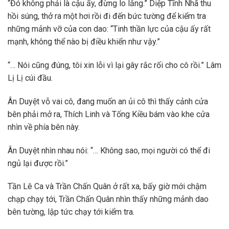
“Đó không phải là cậu ấy, đừng lo lắng.” Diệp Tĩnh Nhã thu
hồi súng, thở ra một hơi rồi đi đến bức tường để kiểm tra
những mảnh vỡ của con dao: “Tinh thần lực của cậu ấy rất
mạnh, không thể nào bị điều khiển như vậy.”
“… Nói cũng đúng, tôi xin lỗi vì lại gây rắc rối cho cô rồi.” Lâm
Lị Lị cúi đầu.
Ân Duyệt vỗ vai cô, đang muốn an ủi cô thì thấy cảnh cửa
bên phải mở ra, Thích Linh và Tống Kiều bám vào khe cửa
nhìn về phía bên này.
Ân Duyệt nhìn nhau nói: “… Không sao, mọi người có thể đi
ngủ lại được rồi.”
Tần Lê Ca và Trần Chấn Quân ở rất xa, bấy giờ mới chậm
chạp chạy tới, Trần Chấn Quân nhìn thấy những mảnh dao
bên tường, lập tức chạy tới kiểm tra.