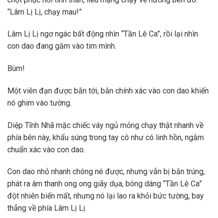
“Lâm Lị Lị, chạy mau!”
Lâm Lị Lị ngơ ngác bất động nhìn “Tần Lê Ca”, rồi lại nhìn
con dao đang găm vào tim mình.
Bùm!
Một viên đạn được bắn tới, bắn chính xác vào con dao khiến
nó ghim vào tường.
Diệp Tĩnh Nhã mặc chiếc váy ngủ mỏng chạy thật nhanh về
phía bên này, khẩu súng trong tay cô như có linh hồn, ngắm
chuẩn xác vào con dao.
Con dao nhỏ nhanh chóng né được, nhưng vẫn bị bắn trúng,
phát ra âm thanh ong ong giãy dụa, bóng dáng “Tần Lê Ca”
đột nhiên biến mất, nhưng nó lại lao ra khỏi bức tường, bay
thẳng về phía Lâm Lị Lị.