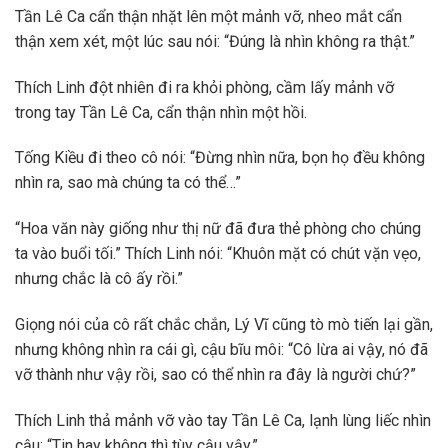
Tần Lê Ca cẩn thận nhặt lên một mảnh vỡ, nheo mắt cẩn
thận xem xét, một lúc sau nói: “Đúng là nhìn không ra thật.”
Thích Linh đột nhiên đi ra khỏi phòng, cầm lấy mảnh vỡ
trong tay Tần Lê Ca, cẩn thận nhìn một hồi.
Tống Kiều đi theo cô nói: “Đừng nhìn nữa, bọn họ đều không
nhìn ra, sao mà chúng ta có thể…”
“Hoa văn này giống như thị nữ đã đưa thẻ phòng cho chúng
ta vào buổi tối.” Thích Linh nói: “Khuôn mặt có chút vặn vẹo,
nhưng chắc là cô ấy rồi.”
Giọng nói của cô rất chắc chắn, Lý Vĩ cũng tò mò tiến lại gần,
nhưng không nhìn ra cái gì, cậu bĩu môi: “Cô lừa ai vậy, nó đã
vỡ thành như vậy rồi, sao có thể nhìn ra đây là người chứ?”
Thích Linh thả mảnh vỡ vào tay Tần Lê Ca, lạnh lùng liếc nhìn
cậu: “Tin hay không thì tùy cậu vậy.”