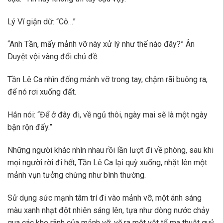
Lý Vĩ giận dữ: “Cô…”
“Anh Tần, mấy mảnh vỡ này xử lý như thế nào đây?” Ân
Duyệt vội vàng đổi chủ đề.
Tần Lê Ca nhìn đống mảnh vỡ trong tay, chậm rãi buông ra,
để nó rơi xuống đất.
Hắn nói: “Để ở đây đi, về ngủ thôi, ngày mai sẽ là một ngày
bận rộn đấy.”
Những người khác nhìn nhau rồi lần lượt đi về phòng, sau khi
mọi người rời đi hết, Tần Lê Ca lại quỳ xuống, nhặt lên một
mảnh vụn tưởng chừng như bình thường.
Sử dụng sức mạnh tâm trí đi vào mảnh vỡ, một ánh sáng
màu xanh nhạt đột nhiên sáng lên, tựa như dòng nước chảy
qua các khe rãnh của mảnh vỡ, vẽ ra một vật tổ ma thuật quỷ