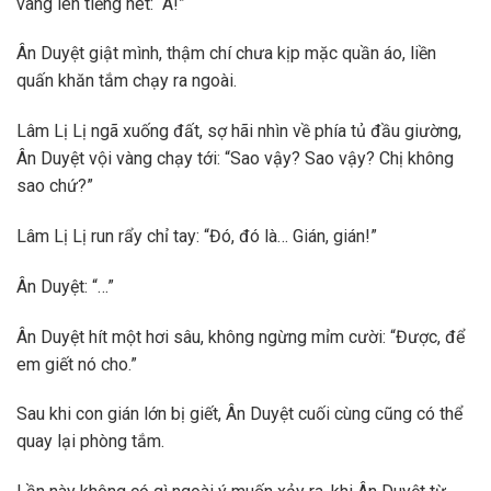
vang lên tiếng hét: “A!”
Ân Duyệt giật mình, thậm chí chưa kịp mặc quần áo, liền
quấn khăn tắm chạy ra ngoài.
Lâm Lị Lị ngã xuống đất, sợ hãi nhìn về phía tủ đầu giường,
Ân Duyệt vội vàng chạy tới: “Sao vậy? Sao vậy? Chị không
sao chứ?”
Lâm Lị Lị run rẩy chỉ tay: “Đó, đó là… Gián, gián!”
Ân Duyệt: “…”
Ân Duyệt hít một hơi sâu, không ngừng mỉm cười: “Được, để
em giết nó cho.”
Sau khi con gián lớn bị giết, Ân Duyệt cuối cùng cũng có thể
quay lại phòng tắm.