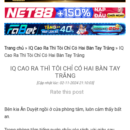
Trang chủ
»
IQ Cao Ra Thì Tôi Chỉ Có Hai Bàn Tay Trắng
»
IQ
Cao Ra Thì Tôi Chỉ Có Hai Bàn Tay Trắng
IQ CAO RA THÌ TÔI CHỈ CÓ HAI BÀN TAY
TRẮNG
[Cập nhật lúc: 02-11-2024 21:10:03]
Rate this post
Bên kia Ân Duyệt ngồi ở cửa phòng tắm, luôn cảm thấy bất
an.
Trong phòng tắm tiếng nước chảy róc rách, vài giây sau,