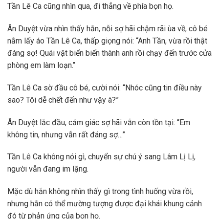
Tần Lê Ca cũng nhìn qua, đi thẳng về phía bọn họ.
Ân Duyệt vừa nhìn thấy hắn, nỗi sợ hãi chậm rãi ùa về, cô bé
nắm lấy áo Tần Lê Ca, thấp giọng nói: “Anh Tần, vừa rồi thật
đáng sợ! Quái vật biển biến thành anh rồi chạy đến trước cửa
phòng em làm loạn.’’
Tần Lê Ca sờ đầu cô bé, cười nói: “Nhóc cũng tin điều này
sao? Tôi dễ chết đến như vậy à?”
Ân Duyệt lắc đầu, cảm giác sợ hãi vẫn còn tồn tại: “Em
không tin, nhưng vẫn rất đáng sợ…”
Tần Lê Ca không nói gì, chuyển sự chú ý sang Lâm Lị Lị,
người vẫn đang im lặng.
Mặc dù hắn không nhìn thấy gì trong tình huống vừa rồi,
nhưng hắn có thể mường tượng được đại khái khung cảnh
đó từ phản ứng của bọn họ.