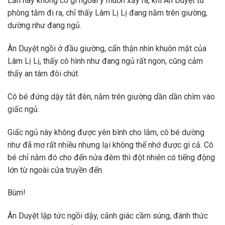
Lần này không có gì ngoài ý muốn xảy ra, khi Ân Duyệt từ
phòng tắm đi ra, chỉ thấy Lâm Lị Lị đang nằm trên giường,
dường như đang ngủ.
Ân Duyệt ngồi ở đầu giường, cẩn thận nhìn khuôn mặt của
Lâm Lị Lị, thấy cô hình như đang ngủ rất ngon, cũng cảm
thấy an tâm đôi chút.
Cô bé đứng dậy tắt đèn, nằm trên giường dần dần chìm vào
giấc ngủ.
Giấc ngủ này không được yên bình cho lắm, cô bé dường
như đã mơ rất nhiều nhưng lại không thể nhớ được gì cả. Cô
bé chỉ nằm đó cho đến nửa đêm thì đột nhiên có tiếng động
lớn từ ngoài cửa truyền đến.
Bùm!
Ân Duyệt lập tức ngồi dậy, cảnh giác cầm súng, đánh thức