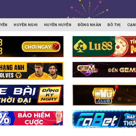
YỄN
HUYỀN NGHI
HUYỀN HUYỄN
ĐỒNG NHÂN
ĐÔ THỊ
CẠN