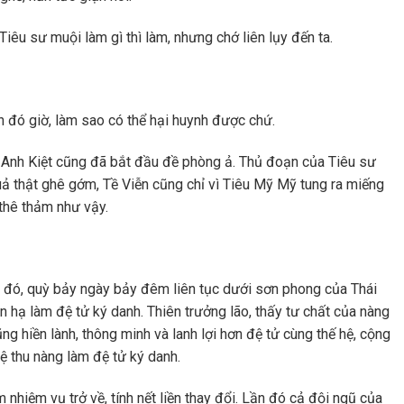
iêu sư muội làm gì thì làm, nhưng chớ liên lụy đến ta.
h đó giờ, làm sao có thể hại huynh được chứ.
 Anh Kiệt cũng đã bắt đầu đề phòng ả. Thủ đoạn của Tiêu sư
uả thật ghê gớm, Tề Viễn cũng chỉ vì Tiêu Mỹ Mỹ tung ra miếng
 thê thảm như vậy.
 đó, quỳ bảy ngày bảy đêm liên tục dưới sơn phong của Thái
hạ làm đệ tử ký danh. Thiên trưởng lão, thấy tư chất của nàng
ng hiền lành, thông minh và lanh lợi hơn đệ tử cùng thế hệ, cộng
ệ thu nàng làm đệ tử ký danh.
hiệm vụ trở về, tính nết liền thay đổi. Lần đó cả đội ngũ của