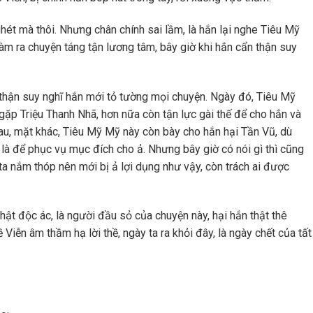
hét mà thôi. Nhưng chân chính sai lầm, là hắn lại nghe Tiêu Mỹ
m ra chuyện táng tận lương tâm, bây giờ khi hắn cẩn thận suy
 thận suy nghĩ hắn mới tỏ tường mọi chuyện. Ngày đó, Tiêu Mỹ
ặp Triệu Thanh Nhã, hơn nữa còn tận lực gài thế để cho hắn và
au, mặt khác, Tiêu Mỹ Mỹ này còn bày cho hắn hại Tần Vũ, dù
 là để phục vụ mục đích cho ả. Nhưng bây giờ có nói gì thì cũng
 ta nắm thóp nên mới bị ả lợi dụng như vậy, còn trách ai được
thật độc ác, là người đầu sỏ của chuyện này, hại hắn thật thê
ề Viễn âm thầm hạ lời thề, ngày ta ra khỏi đây, là ngày chết của tất