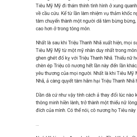
Tiêu Mỹ Mỹ đi thám thính tình hình ở xung quanh 
về cầu cứu. Kể từ lần làm nhiệm vụ thảm khốc ng
tâm chuyển thành một người dã tâm bừng bừng, 
cao hơn ở trong tông môn.
Nhất là sau khi Triệu Thanh Nhã xuất hiện, mọi 
Tiêu Mỹ Mỹ từ một mỹ nhân duy nhất trong môn hạ
ghen ghét đố kỵ với Triệu Thanh Nhã. Thiếu nữ họ 
chèn ép Triệu cô nương hết lần này đến lần khác
yêu thương của mọi người. Nhất là khi Tiêu Mỹ M
Nhã, ả càng quyết tâm hãm hại Triệu Thanh Nhã 
Dần dà cứ như vậy tính cách ả thay đổi lúc nào 
thông minh hiền lành, trở thành một thiếu nữ l
đích của mình. Có thể nói, cô nương họ Tiêu này
…