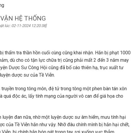
ng
 VẬN HỆ THỐNG
ật lúc: 02-11-2024 12:20:38]
bị thẩm tra thần hồn cuối cùng cũng khai nhận. Hắn bị phạt 1000
hảm, dù cho có tận lực chữa trị cũng phải mất 2 đến 3 năm may
Luyện Dược Sư Công Hội cũng đã bố cáo thiên hạ, trục xuất tư
luyện dược sư của Tề Viễn.
truyền trong tông môn, đệ tử trong tông một phen bàn tán xôn
 là quá độc ác, lấy tính mạng của người vô can để giá họa cho
ắn luyện đan nữa, nhờ một luyện dược sư âm hiểm, mưu tính hại
ợc của Tề Viễn hắn như vậy. Nhỡ đâu chính mình bị hắn hại chết,
 Viễn, bị chính hắn bóp nát trong tay, rơi xuống vực thẳm.