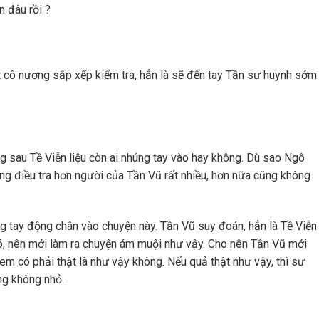
n đâu rồi ?
 cô nương sắp xếp kiểm tra, hẳn là sẽ đến tay Tần sư huynh sớm
 sau Tề Viễn liệu còn ai nhúng tay vào hay không. Dù sao Ngô
ng điều tra hơn người của Tần Vũ rất nhiều, hơn nữa cũng không
g tay động chân vào chuyện này. Tần Vũ suy đoán, hẳn là Tề Viễn
ó, nên mới làm ra chuyện ám muội như vậy. Cho nên Tần Vũ mới
em có phải thật là như vậy không. Nếu quả thật như vậy, thì sư
ng không nhỏ.