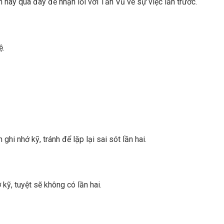
n này qua đây để nhận lỗi với Tần Vũ về sự việc lần trước.
ệ.
i nhớ kỹ, tránh để lặp lại sai sót lần hai.
kỹ, tuyệt sẽ không có lần hai.