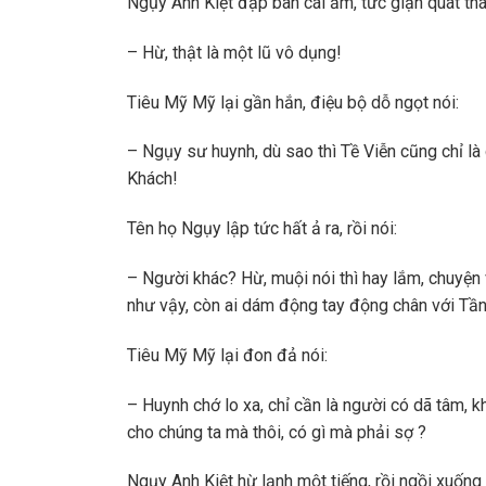
Ngụy Anh Kiệt đập bàn cái ầm, tức giận quát thá
– Hừ, thật là một lũ vô dụng!
Tiêu Mỹ Mỹ lại gần hắn, điệu bộ dỗ ngọt nói:
– Ngụy sư huynh, dù sao thì Tề Viễn cũng chỉ là
Khách!
Tên họ Ngụy lập tức hất ả ra, rồi nói:
– Người khác? Hừ, muội nói thì hay lắm, chuyện 
như vậy, còn ai dám động tay động chân với Tầ
Tiêu Mỹ Mỹ lại đon đả nói:
– Huynh chớ lo xa, chỉ cần là người có dã tâm, 
cho chúng ta mà thôi, có gì mà phải sợ ?
Ngụy Anh Kiệt hừ lạnh một tiếng, rồi ngồi xuống 