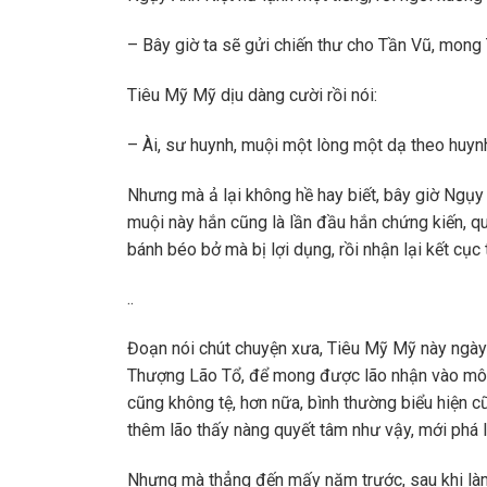
– Bây giờ ta sẽ gửi chiến thư cho Tần Vũ, mong T
Tiêu Mỹ Mỹ dịu dàng cười rồi nói:
– Ài, sư huynh, muội một lòng một dạ theo huyn
Nhưng mà ả lại không hề hay biết, bây giờ Ngụy
muội này hắn cũng là lần đầu hắn chứng kiến, q
bánh béo bở mà bị lợi dụng, rồi nhận lại kết cục
..
Đoạn nói chút chuyện xưa, Tiêu Mỹ Mỹ này ngày
Thượng Lão Tổ, để mong được lão nhận vào môn 
cũng không tệ, hơn nữa, bình thường biểu hiện cũ
thêm lão thấy nàng quyết tâm như vậy, mới phá l
Nhưng mà thẳng đến mấy năm trước, sau khi làm n