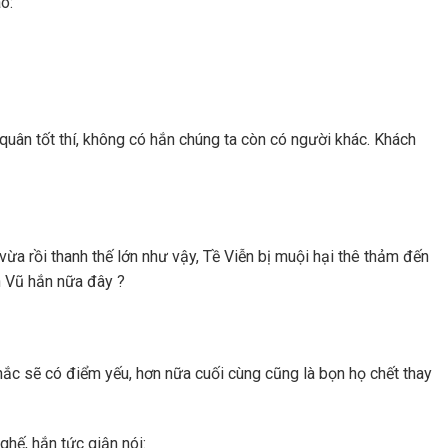
o:
 quân tốt thí, không có hắn chúng ta còn có người khác. Khách
vừa rồi thanh thế lớn như vậy, Tề Viễn bị muội hại thê thảm đến
n Vũ hắn nữa đây ?
khắc sẽ có điểm yếu, hơn nữa cuối cùng cũng là bọn họ chết thay
ghế, hắn tức giận nói: