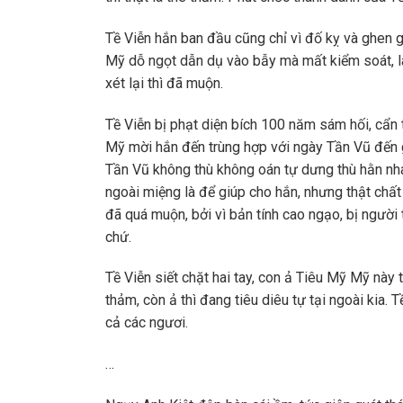
Tề Viễn hắn ban đầu cũng chỉ vì đố kỵ và ghen g
Mỹ dỗ ngọt dẫn dụ vào bẫy mà mất kiểm soát, là
xét lại thì đã muộn.
Tề Viễn bị phạt diện bích 100 năm sám hối, cẩn
Mỹ mời hắn đến trùng hợp với ngày Tần Vũ đến g
Tần Vũ không thù không oán tự dưng thù hằn nh
ngoài miệng là để giúp cho hắn, nhưng thật chất
đã quá muộn, bởi vì bản tính cao ngạo, bị người
chứ.
Tề Viễn siết chặt hai tay, con ả Tiêu Mỹ Mỹ này 
thảm, còn ả thì đang tiêu diêu tự tại ngoài kia. T
cả các ngươi.
…