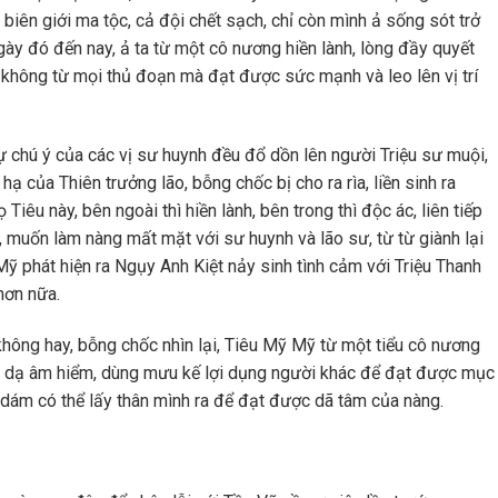
biên giới ma tộc, cả đội chết sạch, chỉ còn mình ả sống sót trở
ày đó đến nay, ả ta từ một cô nương hiền lành, lòng đầy quyết
không từ mọi thủ đoạn mà đạt được sức mạnh và leo lên vị trí
sự chú ý của các vị sư huynh đều đổ dồn lên người Triệu sư muội,
 của Thiên trưởng lão, bỗng chốc bị cho ra rìa, liền sinh ra
Tiêu này, bên ngoài thì hiền lành, bên trong thì độc ác, liên tiếp
, muốn làm nàng mất mặt với sư huynh và lão sư, từ từ giành lại
ỹ phát hiện ra Ngụy Anh Kiệt nảy sinh tình cảm với Triệu Thanh
hơn nữa.
không hay, bỗng chốc nhìn lại, Tiêu Mỹ Mỹ từ một tiểu cô nương
òng dạ âm hiểm, dùng mưu kế lợi dụng người khác để đạt được mục
 dám có thể lấy thân mình ra để đạt được dã tâm của nàng.