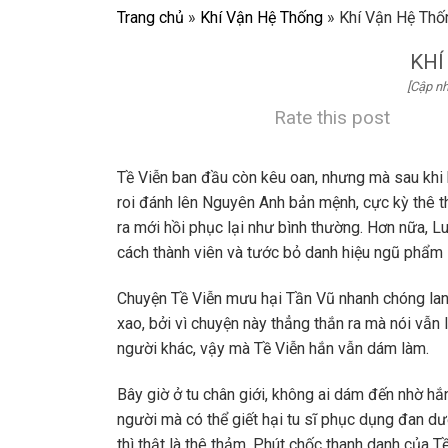
Trang chủ
»
Khí Vận Hệ Thống
»
Khí Vận Hệ Thố
KHÍ
[Cập nh
Rate this post
Tề Viễn ban đầu còn kêu oan, nhưng mà sau khi 
roi đánh lên Nguyên Anh bản mệnh, cực kỳ thê t
ra mới hồi phục lại như bình thường. Hơn nữa, 
cách thành viên và tước bỏ danh hiệu ngũ phẩm 
Chuyện Tề Viễn mưu hại Tần Vũ nhanh chóng lan 
xao, bởi vì chuyện này thẳng thắn ra mà nói vẫn
người khác, vậy mà Tề Viễn hắn vẫn dám làm.
Bây giờ ở tu chân giới, không ai dám đến nhờ h
người mà có thể giết hại tu sĩ phục dụng đan dư
thì thật là thê thảm. Phút chốc thanh danh của Tề