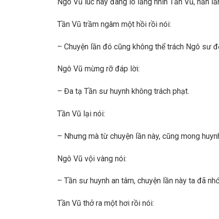
Ngô Vũ lúc này đang lo lắng nhìn Tần Vũ, hắn lầ
Tần Vũ trầm ngâm một hồi rồi nói:
– Chuyện lần đó cũng không thể trách Ngô sư đ
Ngô Vũ mừng rỡ đáp lời:
– Đa tạ Tần sư huynh không trách phạt.
Tần Vũ lại nói:
– Nhưng mà từ chuyện lần này, cũng mong huynh gh
Ngô Vũ vội vàng nói:
– Tần sư huynh an tâm, chuyện lần này ta đã nhớ 
Tần Vũ thở ra một hơi rồi nói: