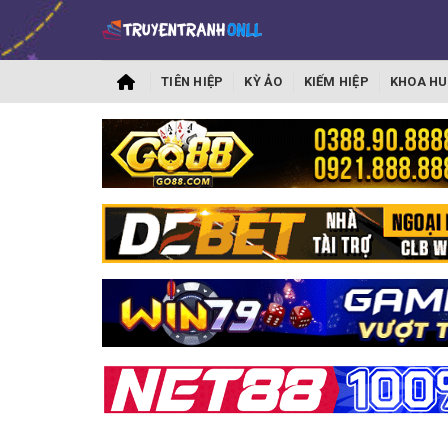
TIÊN HIỆP
KỲ ẢO
KIẾM HIỆP
KHOA HU