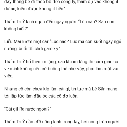
đây thằng bé đi theo bố đến công ty, tham dự vào không ít
dự án, kiếm được không ít tiền.”
Thẩm Tri Ý kinh ngạc đến ngây người: “Lúc nào? Sao con
không biết?”
Liễu Mai lườm một cái: “Lúc nào? Lúc mà con suốt ngày ngủ
nướng, buổi tối chơi game ý.”
Thẩm Tri Ý hổ thẹn im lặng, sau khi im lặng thì cảm giác có
vẻ mình không nên cứ buông thả như vậy, phải làm một vài
việc.
Nhưng cô còn chưa kịp làm cái gì, tin tức mà Lê Sân mang
tới lập tức làm đầu óc của cô đơ luôn.
“Cái gì! Ra nước ngoài?”
Thẩm Tri Ý cầm đồ uống lạnh trong tay, hơi nóng trên người