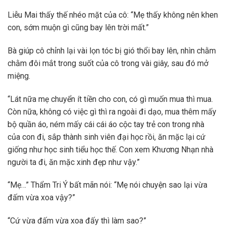
Liễu Mai thấy thế nhéo mặt của cô: “Mẹ thấy không nên khen
con, sớm muộn gì cũng bay lên trời mất.”
Bà giúp cô chỉnh lại vài lọn tóc bị gió thổi bay lên, nhìn chằm
chằm đôi mắt trong suốt của cô trong vài giây, sau đó mở
miệng.
“Lát nữa mẹ chuyển ít tiền cho con, có gì muốn mua thì mua.
Còn nữa, không có việc gì thì ra ngoài đi dạo, mua thêm mấy
bộ quần áo, ném mấy cái cái áo cộc tay trẻ con trong nhà
của con đi, sắp thành sinh viên đại học rồi, ăn mặc lại cứ
giống như học sinh tiểu học thế. Con xem Khương Nhạn nhà
người ta đi, ăn mặc xinh đẹp như vậy.”
“Mẹ…” Thẩm Tri Ý bất mãn nói: “Mẹ nói chuyện sao lại vừa
đấm vừa xoa vậy?”
“Cứ vừa đấm vừa xoa đấy thì làm sao?”