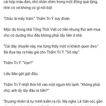
cái hộp màu đen, nhỏ nhắn chìm trong một đồng quà tặng,
nhìn có vẻ không có gì nổi bật.
“Chắc là mấy trăm.” Thẩm Tri Ý suy đoán.
Mặc dù trong nhà Tống Thời Việt có tiền nhưng thứ anh mua
cho cô dường như đều không phải lấy tiền ở nhà.
“Cái dây chuyền này, mẹ từng thấy một vị khách quen đeo.”
Bà đưa tay ra hiệu giá cho Thẩm Tri Ý: “Số này.”
Thẩm Tri Ý: “Vạn?”
Liễu Mai gật gật đầu.
Thẩm Tri Ý nhất thời hít vào một ngụm khí lạnh: “Không phải
chứ, anh ấy lấy đâu ra tiền?”
“Đương nhiên là tự mình kiếm ra rồi. Mẹ nghe Lê Sân nói, gần