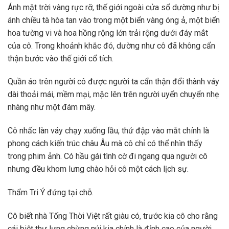
Ánh mặt trời vàng rực rỡ, thế giới ngoài cửa sổ dường như bị
ánh chiều tà hòa tan vào trong một biển vàng óng ả, một biển
hoa tường vi và hoa hồng rộng lớn trải rộng dưới đáy mắt
của cô. Trong khoảnh khắc đó, dường như cô đã không cẩn
thận bước vào thế giới cổ tích.
Quần áo trên người cô được người ta cẩn thận đổi thành váy
dài thoải mái, mềm mại, mặc lên trên người uyển chuyển nhẹ
nhàng như một đám mây.
Cô nhấc làn váy chạy xuống lầu, thứ đập vào mắt chính là
phong cách kiến trúc châu Âu mà cô chỉ có thể nhìn thấy
trong phim ảnh. Có hầu gái tình cờ đi ngang qua người cô
nhưng đều khom lưng chào hỏi cô một cách lịch sự.
Thẩm Tri Ý đứng tại chỗ.
Cô biết nhà Tống Thời Việt rất giàu có, trước kia cô cho rằng
cái biệt thự lưng chừng núi kia chính là đỉnh cao của người