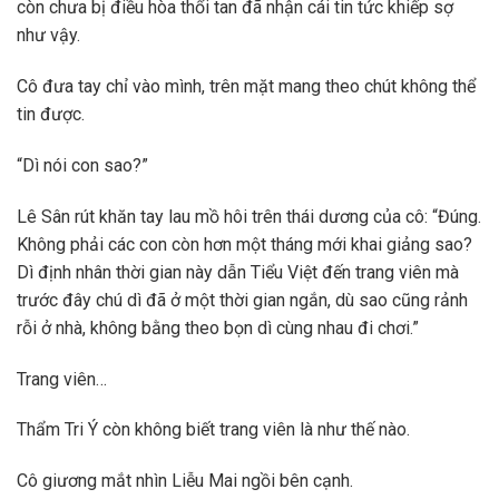
còn chưa bị điều hòa thổi tan đã nhận cái tin tức khiếp sợ
như vậy.
Cô đưa tay chỉ vào mình, trên mặt mang theo chút không thể
tin được.
“Dì nói con sao?”
Lê Sân rút khăn tay lau mồ hôi trên thái dương của cô: “Đúng.
Không phải các con còn hơn một tháng mới khai giảng sao?
Dì định nhân thời gian này dẫn Tiểu Việt đến trang viên mà
trước đây chú dì đã ở một thời gian ngắn, dù sao cũng rảnh
rỗi ở nhà, không bằng theo bọn dì cùng nhau đi chơi.”
Trang viên…
Thẩm Tri Ý còn không biết trang viên là như thế nào.
Cô giương mắt nhìn Liễu Mai ngồi bên cạnh.