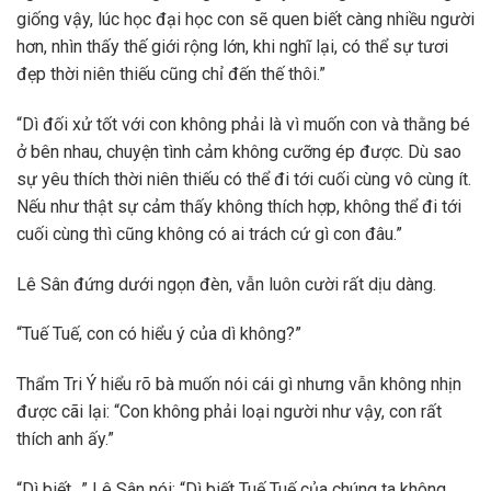
giống vậy, lúc học đại học con sẽ quen biết càng nhiều người
hơn, nhìn thấy thế giới rộng lớn, khi nghĩ lại, có thể sự tươi
đẹp thời niên thiếu cũng chỉ đến thế thôi.”
“Dì đối xử tốt với con không phải là vì muốn con và thằng bé
ở bên nhau, chuyện tình cảm không cưỡng ép được. Dù sao
sự yêu thích thời niên thiếu có thể đi tới cuối cùng vô cùng ít.
Nếu như thật sự cảm thấy không thích hợp, không thể đi tới
cuối cùng thì cũng không có ai trách cứ gì con đâu.”
Lê Sân đứng dưới ngọn đèn, vẫn luôn cười rất dịu dàng.
“Tuế Tuế, con có hiểu ý của dì không?”
Thẩm Tri Ý hiểu rõ bà muốn nói cái gì nhưng vẫn không nhịn
được cãi lại: “Con không phải loại người như vậy, con rất
thích anh ấy.”
“Dì biết…” Lê Sân nói: “Dì biết Tuế Tuế của chúng ta không