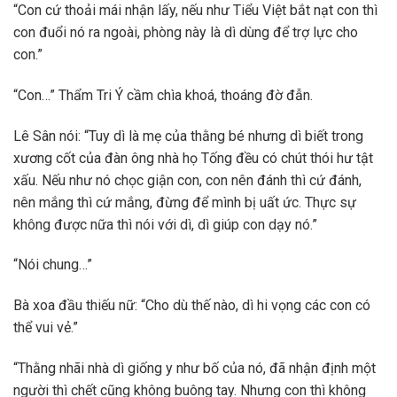
“Con cứ thoải mái nhận lấy, nếu như Tiểu Việt bắt nạt con thì
con đuổi nó ra ngoài, phòng này là dì dùng để trợ lực cho
con.”
“Con…” Thẩm Tri Ý cầm chìa khoá, thoáng đờ đẫn.
Lê Sân nói: “Tuy dì là mẹ của thằng bé nhưng dì biết trong
xương cốt của đàn ông nhà họ Tống đều có chút thói hư tật
xấu. Nếu như nó chọc giận con, con nên đánh thì cứ đánh,
nên mắng thì cứ mắng, đừng để mình bị uất ức. Thực sự
không được nữa thì nói với dì, dì giúp con dạy nó.”
“Nói chung…”
Bà xoa đầu thiếu nữ: “Cho dù thế nào, dì hi vọng các con có
thể vui vẻ.”
“Thằng nhãi nhà dì giống y như bố của nó, đã nhận định một
người thì chết cũng không buông tay. Nhưng con thì không