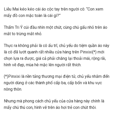
Liễu Mai kéo kéo cái áo cộc tay trên người cô: “Con xem
mấy đồ con mặc toàn là cái gì?”
Thẩm Tri Ý cúi đầu nhìn một chút, cùng chú gấu nhỏ trên áo
mắt to trừng mắt nhỏ.
Thực ra không phải là cô ấu trĩ, chủ yếu do tiệm quần áo này
là cô đã lướt quanh rất nhiều cửa hàng trên Pinxixi(*) mới
chọn lựa ra được, giá cả phải chăng lại thoải mái, rộng rãi,
hình vẽ đẹp, mùa hè mặc lên người rất thích.
(*)Pinxixi là nền tảng thương mại điện tử, chủ yếu nhắm đến
người dùng ở các thành phố cấp ba, cấp bốn và khu vực
nông thôn.
Nhưng mà phong cách chủ yếu của cửa hàng này chính là
mấy chú thú con, hình vẽ trên áo hơi trẻ con chút thôi.