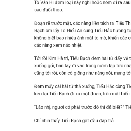
Tô Vân Hi đem loại này nghi hoặc ném đi ra sau 
sau đuổi theo.
Đoạn rẽ trước mặt, các nàng liền tách ra. Tiểu Thụ
Bạch ôm lấy Tô Hiếu Ân cùng Tiểu Hắc hướng tới 
không biết bao nhiêu ánh mắt tò mò, khiến các c
các nàng xem náo nhiệt.
Tới rồi Kim Hà trì, Tiểu Bạch đem hài tử đẩy về 
xuống gối, bàn tay đi vào trong nước lập tức nh
cũng tới rồi, còn có giống như nàng nói, mang t
Đem mấy cái hài tử thả xuống, Tiểu Hắc cùng Tiểu
kéo lại Tiểu Bạch đi xa một đoạn, trên mặt biểu 
“Lão nhị, ngươi có phải trước đó thì đã biết?” T
Chỉ nhìn thấy Tiểu Bạch gật đầu đáp trả.