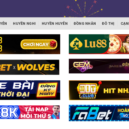
YỄN
HUYỀN NGHI
HUYỀN HUYỄN
ĐỒNG NHÂN
ĐÔ THỊ
CẠN