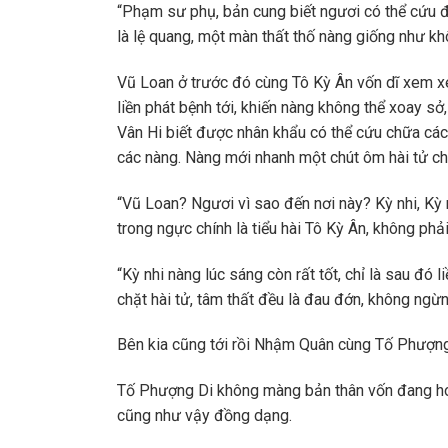
“Phạm sư phụ, bản cung biết ngươi có thể cứu 
là lệ quang, một màn thất thố nàng giống như k
Vũ Loan ở trước đó cùng Tô Kỳ Ân vốn dĩ xem x
liền phát bệnh tới, khiến nàng không thể xoay sở
Vân Hi biết được nhân khẩu có thể cứu chữa các 
các nàng. Nàng mới nhanh một chút ôm hài tử ch
“Vũ Loan? Ngươi vì sao đến nơi này? Kỳ nhi, Kỳ
trong ngực chính là tiểu hài Tô Kỳ Ân, không ph
“Kỳ nhi nàng lúc sáng còn rất tốt, chỉ là sau đó l
chặt hài tử, tâm thất đều là đau đớn, không ngừng
Bên kia cũng tới rồi Nhậm Quân cùng Tố Phượng 
Tố Phượng Di không màng bản thân vốn đang ho
cũng như vậy đồng dạng.