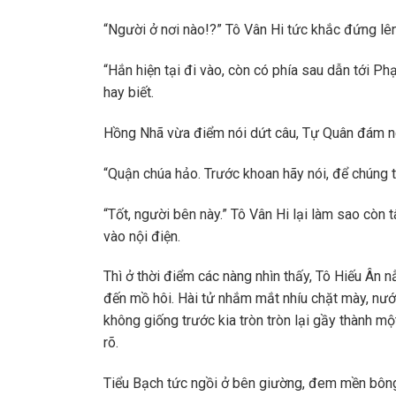
“Người ở nơi nào!?” Tô Vân Hi tức khắc đứng lên,
“Hắn hiện tại đi vào, còn có phía sau dẫn tới P
hay biết.
Hồng Nhã vừa điểm nói dứt câu, Tự Quân đám ngư
“Quận chúa hảo. Trước khoan hãy nói, để chúng ta
“Tốt, người bên này.” Tô Vân Hi lại làm sao còn
vào nội điện.
Thì ở thời điểm các nàng nhìn thấy, Tô Hiếu Ân 
đến mồ hôi. Hài tử nhắm mắt nhíu chặt mày, nước
không giống trước kia tròn tròn lại gầy thành m
rõ.
Tiểu Bạch tức ngồi ở bên giường, đem mền bông 