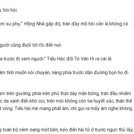
 hỏi hỏi.
hạm sư phụ.” Hồng Nhã gấp độ, trán đầy mồ hôi vẫn là không có
ời cũng đuổi tới rồi đến nơi.
 trước đi xem người.” Tiểu Hắc đối Tô Vân Hi ra cái lễ.
 tâm tình muốn nói chuyện, nàng phía trước dẫn đường bọn họ đi
nằm trên giường, phía trên phủ thật dày mền bông, trán đều nhiễm
 da xanh đến khó coi, trên môi không còn tia huyết sắc, thân thể
ột vòng. Tiểu hài mê mang phát âm, chỉ gọi ra mấy âm nghe không
toàn bộ ném sang một bên, kéo đến hài tử ở trước ngực thủ lấy,