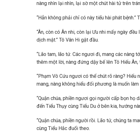
nàng nhìn lại nhìn, lại sờ một chút hài tử trên tr
“Hẳn không phải chỉ có này tiểu hài phát bệnh.”
“Ân, còn có Ân nhi, còn lại Ưu nhi mấy ngày đều l
dịch mật.” Tô Vân Hi gật đầu.
“Lão tam, lão tứ. Các ngươi đi, mang các nàng tớ
thêm một lời, nàng đứng dậy bế lên Tô Hiếu Ân, t
“Phạm Vô Cứu ngươi có thể chút rõ ràng? Hiếu nh
mang, nàng không hiểu đối phương là muốn làm cá
“Quận chúa, phiền ngươi gọi người cấp bọn họ dẫ
đến Tiểu Thụy cùng Tiểu Du ở bên kia, hướng nàng
“Quận chúa, phiền người rồi. Lão tứ, chúng ta ma
cùng Tiểu Hắc đuổi theo.