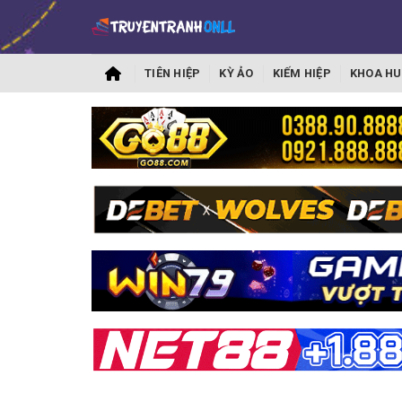
TIÊN HIỆP
KỲ ẢO
KIẾM HIỆP
KHOA HU