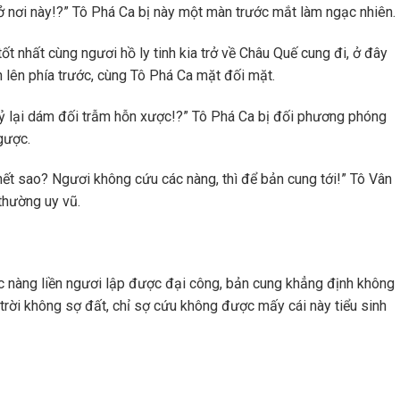
ở nơi này!?” Tô Phá Ca bị này một màn trước mắt làm ngạc nhiên.
tốt nhất cùng ngươi hồ ly tinh kia trở về Châu Quế cung đi, ở đây
 lên phía trước, cùng Tô Phá Ca mặt đối mặt.
ỷ lại dám đối trẫm hỗn xược!?” Tô Phá Ca bị đối phương phóng
gược.
ết sao? Ngươi không cứu các nàng, thì để bản cung tới!” Tô Vân
thường uy vũ.
c nàng liền ngươi lập được đại công, bản cung khẳng định không
 trời không sợ đất, chỉ sợ cứu không được mấy cái này tiểu sinh