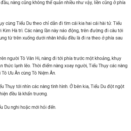
đầu, nàng cũng không thể quản nhiều như vậy, liền cũng ở phía
y cùng Tiểu Du theo chỉ dẫn đi tìm cái kia hai cái hài tử. Tiểu
Kim Hà trì. Các nàng lần này náo động, trên đường đi câu tới
ung từ trên xuống dưới nhân khẩu đều là đi ra theo ở phía sau
trên người Tô Vân Hi, nàng đi tới phía trước một khoảng, khụy
ận thức lạnh lẽo. Thời điểm nàng xoay người, Tiểu Thụy các nàng
ới Tô Ưu Ân cùng Tô Niệm Ân.
 Thụy tới nhìn các nàng tình hình. Ở bên kia, Tiểu Du đột ngột
hiện đều là khẩn trương.
iểu Du nghi hoặc mới hỏi đến.