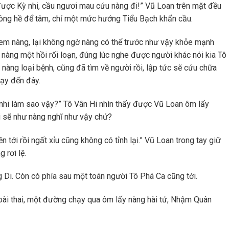
được Kỳ nhi, cầu ngươi mau cứu nàng đi!” Vũ Loan trên mặt đều
hông hề để tâm, chỉ một mức hướng Tiểu Bạch khẩn cầu.
em nàng, lại không ngờ nàng có thể trước như vậy khỏe mạnh
, nàng một hồi rối loạn, đúng lúc nghe được người khác nói kia Tô
nàng loại bệnh, cũng đã tìm về người rồi, lập tức sẽ cứu chữa
ạy đến đây.
 nhi làm sao vậy?” Tô Vân Hi nhìn thấy được Vũ Loan ôm lấy
ải sẽ như nàng nghĩ như vậy chứ?
iền tới rồi ngất xỉu cũng không có tỉnh lại.” Vũ Loan trong tay giữ
 rơi lệ.
Di. Còn có phía sau một toán người Tô Phá Ca cũng tới.
ài thai, một đường chạy qua ôm lấy nàng hài tử, Nhậm Quân