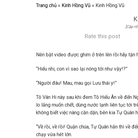
Trang chủ
»
Kinh Hồng Vũ
»
Kinh Hồng Vũ
K
[Cập nh
Rate this post
Nên bật video được ghim ở trên lên rồi hãy tận
“Hiếu nhi, con vì sao lại nóng tới như vậy!?”
“Người đâu! Mau, mau gọi Lưu thái y!”
Tô Vân Hi này sau khi đem Tô Hiếu Ân về đến N
lo lắng muốn chết, dùng nước lạnh liên tục tới t
không biết việc nàng căn dặn, bên kia Tự Quân 
“Về rồi, về rồi! Quận chúa, Tự Quân hắn thì về 
chạy vừa hét lớn.