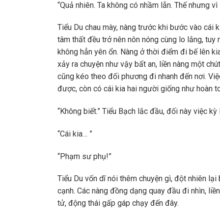
“Quả nhiên. Ta không có nhầm lẫn. Thế nhưng vì 
Tiểu Du chau mày, nàng trước khi bước vào cái k
tâm thất đều trở nên nôn nóng cùng lo lắng, tuy 
không hẳn yên ổn. Nàng ở thời điểm đi bế lên ki
xảy ra chuyện như vậy bất an, liền nàng một chú
cũng kéo theo đối phương đi nhanh đến nơi. Vi
được, còn có cái kia hai người giống như hoàn t
“Không biết.” Tiểu Bạch lắc đầu, đối này việc kỳ
“Cái kia… ”
“Phạm sư phụ!”
Tiểu Du vốn dĩ nói thêm chuyện gì, đột nhiên lại
cạnh. Các nàng đồng dạng quay đầu đi nhìn, liền 
tử, động thái gấp gáp chạy đến đây.