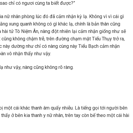
sao chỉ có ngươi cùng ta biết được?”
ia nữ nhân phòng lúc đó đã cảm nhận kỳ lạ. Không vì vì cái gì
rằng xung quanh không có gì khác lạ, chính là bản thân cũng
a hài tử Tô Niệm Ân, nàng đột nhiên lại cảm nhận giống như sẽ
t cũng không chậm trễ, trên đường chạm mặt Tiểu Thụy trở ra,
ệc này dường như chỉ có nàng cùng này Tiểu Bạch cảm nhận
oàn vô nhận thấy như vậy.
 lạ như vậy, nàng cũng không rõ ràng.
 bị một cái khác thanh âm quấy nhiễu. Là tiếng gọi tới người bên
thấy ở bên kia thanh y nữ nhân, trên tay còn bế theo một cái hài