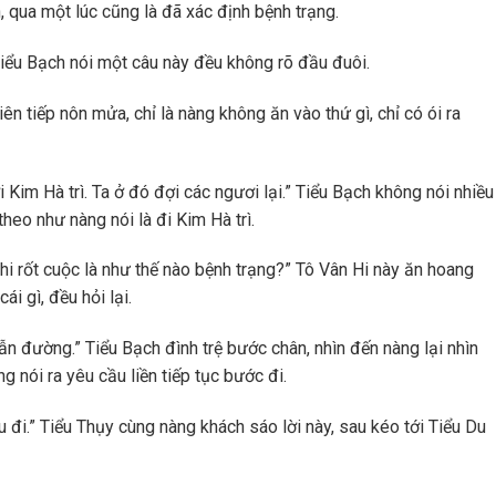
án, qua một lúc cũng là đã xác định bệnh trạng.
 Tiểu Bạch nói một câu này đều không rõ đầu đuôi.
iên tiếp nôn mửa, chỉ là nàng không ăn vào thứ gì, chỉ có ói ra
i Kim Hà trì. Ta ở đó đợi các ngươi lại.” Tiểu Bạch không nói nhiều
heo như nàng nói là đi Kim Hà trì.
i rốt cuộc là như thế nào bệnh trạng?” Tô Vân Hi này ăn hoang
i gì, đều hỏi lại.
n đường.” Tiểu Bạch đình trệ bước chân, nhìn đến nàng lại nhìn
 nói ra yêu cầu liền tiếp tục bước đi.
u đi.” Tiểu Thụy cùng nàng khách sáo lời này, sau kéo tới Tiểu Du