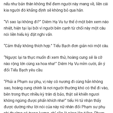
nếu như bản thân không thể đem người này mang về, liền cái
kia người đó khẳng định sẽ không bỏ qua hắn.
“Vì sao lại không đi?” Diêm Hạ Vu tư thế ở một bên xem náo
nhiệt, hiện tại lại bởi vì người bên cạnh từ chối này một câu
nói liền hiếu kỳ đặt nghi vấn.
“Cảm thấy không thích hợp.” Tiểu Bạch đơn giản nói một câu.
“Ngược lại ta thực muốn đi xem thử, hoàng cung sẽ là cỡ
nào rộng lớn cùng xa hoa nha!” Diêm Hạ Vu mỉm cười, ẩn ý
đối Tiểu Bạch yêu cầu.
“Phải a Phạm sư phụ, vị này cô nương đi cùng hẳn không
sao, hoàng cung chính là nơi người thường khó có thể đi vào,
bên trong thực nhiều kỳ trân dị bảo, thật sẽ khiến ngươi
không ngừng được phấn khích nha!” tiểu Hi tử nhận thấy
được dường như lời nói của này nữ nhân đối Phạm sư phụ