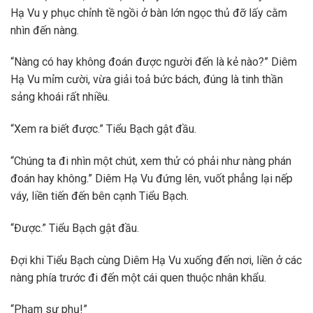
Hạ Vu y phục chỉnh tề ngồi ở bàn lớn ngọc thủ đỡ lấy cằm
nhìn đến nàng.
“Nàng có hay không đoán được người đến là kẻ nào?” Diêm
Hạ Vu mỉm cười, vừa giải toả bức bách, đúng là tinh thần
sảng khoái rất nhiều.
“Xem ra biết được.” Tiểu Bạch gật đầu.
“Chúng ta đi nhìn một chút, xem thử có phải như nàng phán
đoán hay không.” Diêm Hạ Vu đứng lên, vuốt phẳng lại nếp
váy, liền tiến đến bên cạnh Tiểu Bạch.
“Được.” Tiểu Bạch gật đầu.
Đợi khi Tiểu Bạch cùng Diêm Hạ Vu xuống đến nơi, liền ở các
nàng phía trước đi đến một cái quen thuộc nhân khẩu.
“Phạm sư phụ!”