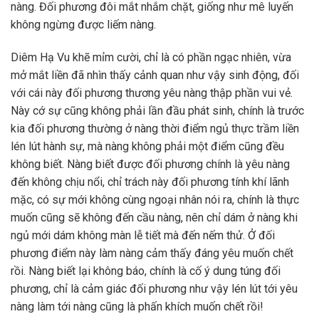
nàng. Đối phương đôi mắt nhắm chặt, giống như mê luyến
không ngừng được liếm nàng.
Diêm Hạ Vu khẽ mỉm cười, chỉ là có phần ngạc nhiên, vừa
mở mắt liền đã nhìn thấy cảnh quan như vậy sinh động, đối
với cái này đối phương thương yêu nàng thập phần vui vẻ.
Này cớ sự cũng không phải lần đầu phát sinh, chính là trước
kia đối phương thường ở nàng thời điểm ngủ thực trầm liền
lén lút hành sự, mà nàng không phải một điểm cũng đều
không biết. Nàng biết được đối phương chính là yêu nàng
đến không chịu nổi, chỉ trách này đối phương tính khí lãnh
mặc, có sự mới không cùng ngoại nhân nói ra, chính là thực
muốn cũng sẽ không đến cầu nàng, nên chỉ dám ở nàng khi
ngủ mới dám không màn lễ tiết mà đến nếm thử. Ở đối
phương điểm này làm nàng cảm thấy đáng yêu muốn chết
rồi. Nàng biết lại không báo, chính là cố ý dung túng đối
phương, chỉ là cảm giác đối phương như vậy lén lút tới yêu
nàng làm tới nàng cũng là phấn khích muốn chết rồi!