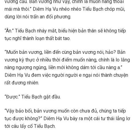
vương cầu. Bản vương như vậy, chính là muốn nàng thoải
mái mà thôi.” Diêm Hạ Vu nhéo nhéo Tiểu Bạch chóp mũi,
dùng lời nói trấn an đối phương.
“Ân.” Tiểu Bạch nháy mắt, biểu hiện bản thân sẽ không tiếp
tục nghĩ thành loạn thất bát tao.
“Muốn bản vương, liền đến cùng bản vương nói, hảo? Bản
vương kỳ thực ở nhiều thời điểm muốn nàng, chính là lo lắng
nàng ngượng ngùng, liền mới không dám tới cầu nàng a.”
Diêm Hạ Vu đem việc người người e ngại nói thành chuyện
rất đương nhiên.
“Được.” Tiểu Bạch gật đầu.
“Vậy bảo bối, bản vương muốn còn chưa đủ, chúng ta tiếp
tục được không?” Diêm Hạ Vu bày ra một cái tư thái lẳng lơ
tới câu lấy cổ Tiểu Bạch.