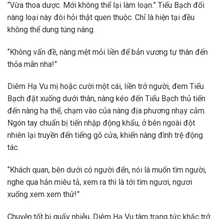
“Vừa thoa dược. Mới không thể lại làm loạn.” Tiểu Bạch đối
nàng loại này đòi hỏi thật quen thuộc. Chỉ là hiện tại đều
không thể dung túng nàng.
“Không vấn đề, nàng mệt mỏi liền để bản vương tự thân đến
thỏa mãn nha!”
Diêm Hạ Vu mị hoặc cười một cái, liền trở người, đem Tiểu
Bạch đặt xuống dưới thân, nàng kéo đến Tiểu Bạch thủ tiến
đến nàng hạ thể, chạm vào của nàng địa phương nhạy cảm.
Ngón tay chuẩn bị tiến nhập động khẩu, ở bên ngoài đột
nhiên lại truyền đến tiếng gõ cửa, khiến nàng đình trệ động
tác.
“Khách quan, bên dưới có người đến, nói là muốn tìm người,
nghe qua hắn miêu tả, xem ra thì là tới tìm ngươi, ngươi
xuống xem xem thử!”
Chuyện tốt bị quấy nhiễu, Diêm Hạ Vu tâm trạng tức khắc trở