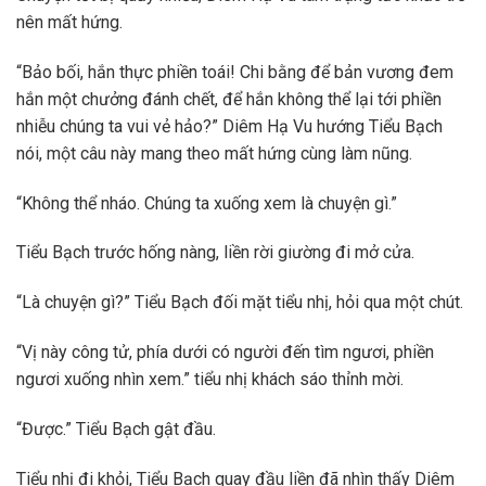
nên mất hứng.
“Bảo bối, hắn thực phiền toái! Chi bằng để bản vương đem
hắn một chưởng đánh chết, để hắn không thể lại tới phiền
nhiễu chúng ta vui vẻ hảo?” Diêm Hạ Vu hướng Tiểu Bạch
nói, một câu này mang theo mất hứng cùng làm nũng.
“Không thể nháo. Chúng ta xuống xem là chuyện gì.”
Tiểu Bạch trước hống nàng, liền rời giường đi mở cửa.
“Là chuyện gì?” Tiểu Bạch đối mặt tiểu nhị, hỏi qua một chút.
“Vị này công tử, phía dưới có người đến tìm ngươi, phiền
ngươi xuống nhìn xem.” tiểu nhị khách sáo thỉnh mời.
“Được.” Tiểu Bạch gật đầu.
Tiểu nhị đi khỏi, Tiểu Bạch quay đầu liền đã nhìn thấy Diêm