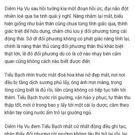
Diêm Hạ Vu sau hồi tưởng kia một đoạn hồi ức, đại não đột
nhiên loé qua tia tinh quái ý nghĩ. Nàng nhắm lại mắt, biểu
hiện giống như bản thân cũng chưa từng tỉnh giấc qua, thính
giác triệt để hữu dụng, châm chú lưu ý đối phương từng cái
động thái. Sở dĩ đối phương không có phát giác nàng tỉnh lại,
chính là nàng thân thủ cùng đối phương thân thủ khác biệt
thật lớn, lẽ đó đối phương dù có là cỡ nào nhạy bén cảm
quan cũng không cách nào biết được đến.
Tiểu Bạch nhìn trước mắt đoá hoa khai nở đẹp mắt, nơi nơi
đều bị tầng dịch sương phủ lấy, óng ánh mịn màng, trong
lòng cũng biết là đủ rồi, liền cũng không có tiếp tục tiến tới
thêm. Tiểu Bạch trước rời giường, vận hảo y phục, tự thân thu
thập tốt, mới ở trong bao y lấy tới một cái lọ dược, cầm theo
khăn tay cùng nước ấm trở lại giường ngủ.
Diêm Hạ Vu đem Tiểu Bạch nhất cử nhất động đều ghi tạc,
nhận thấy đối phương rời giường không lâu thì trở lại rồi, lại