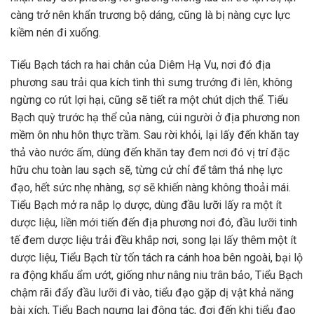
càng trở nên khẩn trương bộ dáng, cũng là bị nàng cực lực
kiềm nén đi xuống.
Tiểu Bạch tách ra hai chân của Diêm Hạ Vu, nơi đó địa
phương sau trải qua kích tình thì sưng trướng đi lên, không
ngừng co rút lợi hại, cũng sẽ tiết ra một chút dịch thể. Tiểu
Bạch quỳ trước hạ thể của nàng, cúi người ở địa phương non
mềm ôn nhu hôn thực trầm. Sau rời khỏi, lại lấy đến khăn tay
thả vào nước ấm, dùng đến khăn tay đem nơi đó vị trí đặc
hữu chu toàn lau sạch sẽ, từng cử chỉ để tâm thả nhẹ lực
đạo, hết sức nhẹ nhàng, sợ sẽ khiến nàng không thoải mái.
Tiểu Bạch mở ra nắp lọ dược, dùng đầu lưỡi lấy ra một ít
dược liệu, liền mới tiến đến địa phương nơi đó, đầu lưỡi tinh
tế đem dược liệu trải đều khắp nơi, song lại lấy thêm một ít
dược liệu, Tiểu Bạch từ tốn tách ra cánh hoa bên ngoài, bại lộ
ra động khẩu ẩm ướt, giống như nâng niu trân bảo, Tiểu Bạch
chậm rãi đẩy đầu lưỡi đi vào, tiểu đạo gặp dị vật khả năng
bài xích, Tiểu Bạch ngưng lại động tác, đợi đến khi tiểu đạo