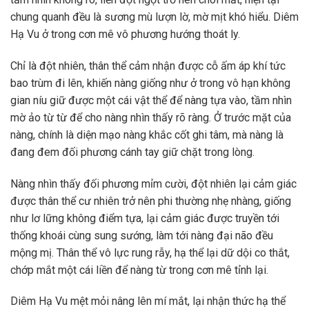
chung quanh đều là sương mù lượn lờ, mờ mịt khó hiểu. Diêm
Hạ Vu ở trong cơn mê vô phương hướng thoát ly.
Chỉ là đột nhiên, thân thể cảm nhận được cỗ ấm áp khí tức
bao trùm đi lên, khiến nàng giống như ở trong vô hạn không
gian níu giữ được một cái vật thể để nàng tựa vào, tầm nhìn
mờ ảo từ từ để cho nàng nhìn thấy rõ ràng. Ở trước mặt của
nàng, chính là diện mạo nàng khắc cốt ghi tâm, mà nàng là
đang đem đối phương cánh tay giữ chặt trong lòng.
Nàng nhìn thấy đối phương mỉm cười, đột nhiên lại cảm giác
được thân thể cư nhiên trở nên phi thường nhẹ nhàng, giống
như lơ lững không điểm tựa, lại cảm giác được truyền tới
thống khoái cùng sung sướng, làm tới nàng đại não đều
mộng mị. Thân thể vô lực rung rẫy, hạ thể lại dữ dội co thắt,
chớp mắt một cái liền để nàng từ trong cơn mê tỉnh lại.
Diêm Hạ Vu mệt mỏi nâng lên mí mắt, lại nhận thức hạ thể