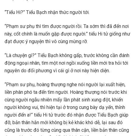
“Tiểu Hi?” Tiểu Bạch nhận thức người tới.
“Phạm sư phụ thì tìm được người rồi. Ta sớm thì đã đến nơi
này, cốt chính là muốn gặp được người.” tiểu Hi tử giống như
đạt được ý nguyện thì vô cùng mừng rỡ.
“Là chuyện gì?” Tiểu Bạch không gấp, trước không cần đánh
động ngoại nhân, tìm một nơi ngồi xuống liền mới tra hỏi tới
nguyên do đối phương vì cái gì ở nơi này hiện diện.
“Phạm sư phụ, hoàng thượng nghe nói người lại xuất hiện,
liền phân phó ta đến tìm người. Hoàng thượng nói trước khi
cùng người ngẫu nhiên mấy lần phát sinh xung đột, khiến
người không vui, thì hiện tại ở trong cung bày dạ yến, thỉnh
người đến a!” tiểu Hi tử trước đó nhận được Tiểu Bạch giúp
đỡ, bản thân hắn mới không bị kẻ khác khó dễ, lại sau đó
cũng là trước đó từng cùng qua thân cận, liền bản thân cũng