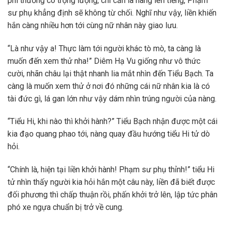
phi thường có trọng lượng, chỉ cần là nàng lên tiếng, Phạm
sư phụ khẳng định sẽ không từ chối. Nghĩ như vậy, liền khiến
hắn càng nhiều hơn tới cùng nữ nhân này giao lưu.
“Là như vậy a! Thực làm tới người khác tò mò, ta càng là
muốn đến xem thử nha!” Diêm Hạ Vu giống như vô thức
cười, nhãn châu lại thật nhanh lia mắt nhìn đến Tiểu Bạch. Ta
càng là muốn xem thử ở nơi đó những cái nữ nhân kia là có
tài đức gì, lá gan lớn như vậy dám nhìn trúng người của nàng.
“Tiểu Hi, khi nào thì khởi hành?” Tiểu Bạch nhận được một cái
kia đạo quang phao tới, nàng quay đầu hướng tiểu Hi tử dò
hỏi.
“Chính là, hiện tại liền khởi hành! Phạm sư phụ thỉnh!” tiểu Hi
tử nhìn thấy người kia hỏi hắn một câu này, liền đã biết được
đối phương thì chấp thuận rồi, phấn khởi trở lên, lập tức phân
phó xe ngựa chuẩn bị trở về cung.