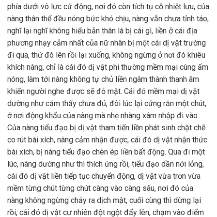
phía dưới vô lực cử động, nơi đó còn tích tụ cỗ nhiệt lưu, của
nàng thân thể đều nóng bức khó chịu, nàng vẫn chưa tỉnh táo,
nghĩ lại nghĩ không hiểu bản thân là bị cái gì, liền ở cái địa
phương nhạy cảm nhất của nữ nhân bị một cái dị vật trường
đi qua, thứ đó lên rồi lại xuống, không ngừng ở nơi đó khiêu
khích nàng, chỉ là cái đó dị vật phi thường mềm mại cùng ấm
nóng, làm tới nàng không tự chủ liền ngâm thành thanh âm
khiến người nghe được sẽ đỏ mặt. Cái đó mềm mại dị vật
dường như cảm thấy chưa đủ, đôi lúc lại cứng rắn một chút,
ở nơi động khẩu của nàng mà nhẹ nhàng xâm nhập đi vào.
Của nàng tiểu đạo bị dị vật tham tiến liền phát sinh chặt chẽ
co rút bài xích, nàng cảm nhận được, cái đó dị vật nhận thức
bài xích, bị nàng tiểu đạo chèn ép liền bất động. Qua đi một
lúc, nàng dường như thì thích ứng rồi, tiểu đạo dần nới lỏng,
cái đó dị vật liền tiếp tục chuyển động, dị vật vừa trơn vừa
mềm từng chút từng chút càng vào càng sâu, nơi đó của
nàng không ngừng chảy ra dịch mật, cuối cùng thì dừng lại
rồi, cái đó dị vật cư nhiên đột ngột đẩy lên, chạm vào điểm