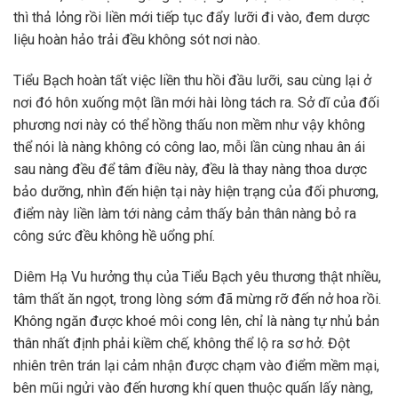
thì thả lỏng rồi liền mới tiếp tục đẩy lưỡi đi vào, đem dược
liệu hoàn hảo trải đều không sót nơi nào.
Tiểu Bạch hoàn tất việc liền thu hồi đầu lưỡi, sau cùng lại ở
nơi đó hôn xuống một lần mới hài lòng tách ra. Sở dĩ của đối
phương nơi này có thể hồng thấu non mềm như vậy không
thể nói là nàng không có công lao, mỗi lần cùng nhau ân ái
sau nàng đều để tâm điều này, đều là thay nàng thoa dược
bảo dưỡng, nhìn đến hiện tại này hiện trạng của đối phương,
điểm này liền làm tới nàng cảm thấy bản thân nàng bỏ ra
công sức đều không hề uổng phí.
Diêm Hạ Vu hưởng thụ của Tiểu Bạch yêu thương thật nhiều,
tâm thất ăn ngọt, trong lòng sớm đã mừng rỡ đến nở hoa rồi.
Không ngăn được khoé môi cong lên, chỉ là nàng tự nhủ bản
thân nhất định phải kiềm chế, không thể lộ ra sơ hở. Đột
nhiên trên trán lại cảm nhận được chạm vào điểm mềm mại,
bên mũi ngửi vào đến hương khí quen thuộc quấn lấy nàng,