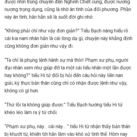
được nhìn trúng chuyển đến Nghinh Chiết cung, được nương
nương trọng dụng, cũng là nhờ ân tình của đối phương. Phần
này ân tình, hắn hẳn sẽ là suốt đời ghi nhớ.
“Không phải chỉ như vậy đơn giản?” Tiểu Bạch nàng hiểu rõ
cái kia nam nhân hắn là cái lòng dạ gì, chuyện này khẳng định
cũng không đơn giản như vậy đi.
“Ta chỉ là phụng lệnh hành sự mà thôi! Phạm sư phụ, người
đại nhân xem như giúp đỡ ta một cái tiểu nhân một lần được
hay không?” tiểu Hi tử đối bị hỏi đến câu hỏi này liền nan
giải, kỳ thực bản thân cũng chỉ có nhận được lệnh như vậy,
không có gì hơn.
“Thứ lỗi ta không giúp được.” Tiểu Bạch hướng tiểu Hi tử
khéo léo làm ra ý từ chối.
“Phạm sư phụ, này… cái này… ” tiểu Hi tử nhận thấy bản thân
bị khướt từ, khiến tới hắn lầm vào khó xử tình thế. Hôm nay