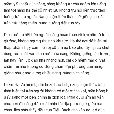
mềm yếu nhất của nàng, nàng không tự chủ ngâm lớn tiếng,
làm tới nàng hạ thể cỗ nhiệt lưu không trụ nổi liền trực tiếp
tuông trào ra ngoài. Nàng nhận thức thân thể giống như ở
trên cửu tầng thiên, sung sướng đến run rẫy.
Dịch mật ra hết bên ngoài, nàng hoàn toàn vô lực nằm ở trên
giường, không ngừng thu nạp khí tức. Hạ thể nơi đó hiện tại
thập phần nhạy cảm liền bị cỗ ấm áp bao phủ lấy, lại có chút
dùng sức mút vào dịch mật của nàng. Không giống lần trước,
lần này liền lực đạo nhẹ nhàng hơn, cái đó mềm mại dị vật
chậm rãi như không có động chạm địa phương của nàng,
giống như đang cưng chiều nàng, sủng nịch nàng.
Diêm Hạ Vu hiện tại thì hoàn hảo tỉnh, nàng nhận thức bản
thân hiện tại trên người không có một mảnh vải, mền bông bị
đẩy sang một bên, chính là xích loã. Phía dưới ấm áp vẫn
chưa rời đi, nàng đảo mắt nhìn tới địa phương ở giữa hai
chân, liền nhìn thấy đầu của Tiểu Bạch dán vào nơi đó của