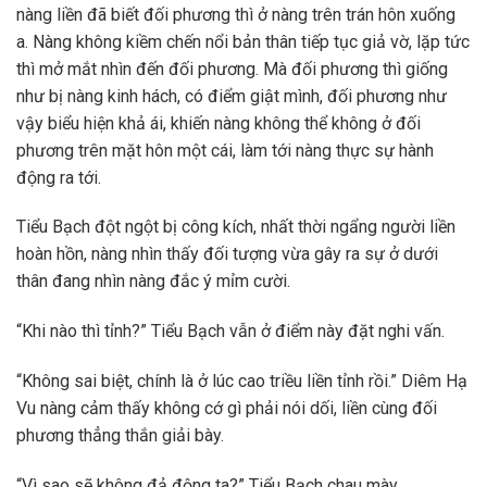
nàng liền đã biết đối phương thì ở nàng trên trán hôn xuống
a. Nàng không kiềm chến nổi bản thân tiếp tục giả vờ, lặp tức
thì mở mắt nhìn đến đối phương. Mà đối phương thì giống
như bị nàng kinh hách, có điểm giật mình, đối phương như
vậy biểu hiện khả ái, khiến nàng không thể không ở đối
phương trên mặt hôn một cái, làm tới nàng thực sự hành
động ra tới.
Tiểu Bạch đột ngột bị công kích, nhất thời ngẩng người liền
hoàn hồn, nàng nhìn thấy đối tượng vừa gây ra sự ở dưới
thân đang nhìn nàng đắc ý mỉm cười.
“Khi nào thì tỉnh?” Tiểu Bạch vẫn ở điểm này đặt nghi vấn.
“Không sai biệt, chính là ở lúc cao triều liền tỉnh rồi.” Diêm Hạ
Vu nàng cảm thấy không cớ gì phải nói dối, liền cùng đối
phương thẳng thắn giải bày.
“Vì sao sẽ không đả động ta?” Tiểu Bạch chau mày.