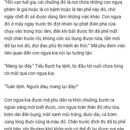
“Hồi vạn tuế gia, cái chuồng đó là nơi chứa những con ngựa
phàm là già hoặc là có bệnh hoặc là tàn phế này đó, chờ
ngày chết đi sẽ được dùng lầm những việc khác. Con ngựa
đó ở mấy ngày trước thì đột nhiên lại phát điên phá cửa
chạy vào trong trúc lâm, đến khi bắt được thì đã phế mất
một chân trước rồi, không còn sử dụng được nữa, liền mới
để tại nơi đó, đợi đao phủ thi hành án thôi.” Mã phu đem việc
liên quan đến con ngựa kia nói lại tường tận.
“Mang lại đây.” Tiểu Bạch hạ lệnh, từ đầu tới cuối chừa từng
rời mắt quá con ngựa kia.
“Tuân lệnh. Người đâu, mang lại đây!”
Con ngựa kia được mã phu dẫn ra khỏi chuồng, bước ra
ngoài sáng mới biết được, con ngựa toàn thân đỏ như lửa,
bờm dài đến bụng, mắt xanh mũi trắng, đuôi dài, cả bờm
cùng lông đuôi cũng là màu đỏ. Chân trước đích thị đã bị phế
một bên, phi thường khó khăn mới có thể đi lại được nơi này.