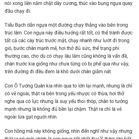
nói xong liền nắm chặt dây cương, thúc vào bụng ngựa quay
đầu chạy đi.
Tiểu Bạch dẫn ngựa một đường chạy thẳng vào bên trong
trúc lâm. Con ngựa này điều hướng rất tốt, có thể tránh được
tất cả các cây trúc trước mặt, chạy nhanh như lướt đi trong
gió, bước chân mạnh mẽ, hơi thở đủ sức, thể trạng phi
thường cao, cho dù có chạy lâu lắm cũng không là vấn đề,
chân trước kia giống như chưa từng có bị phế qua như vậy,
trên đường đi đều đem lá khô dưới chân giẫm nát.
Con Ô Tướng Quân kia nhìn qua to lớn lại mạnh, nhưng là chỉ
có vẻ ngoài, thật ra bên trong yếu nhược có thừa, hơi thở
nghe qua có lực nhưng là suy yếu thoi thóp, chân to tưởng
mạnh nhưng là không đủ bền lại chậm. Thật ra chỉ là vẻ
ngoài lừa gạt người nhìn.
Con hồng mã này không giống, nhìn đến nghĩ như vậy nhưng
thật ra nó mới chính là con ngựa tốt nhất Đại Ý, thâm tàn bất