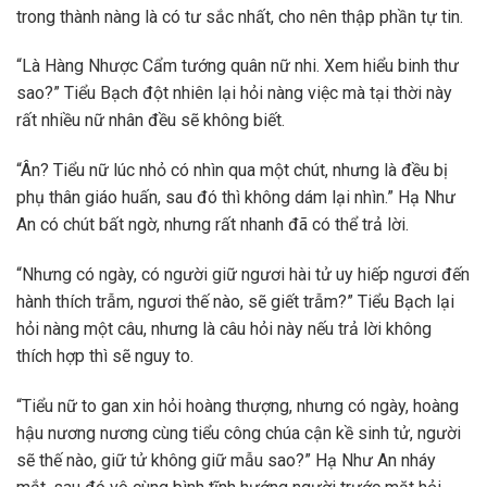
trong thành nàng là có tư sắc nhất, cho nên thập phần tự tin.
“Là Hàng Nhược Cẩm tướng quân nữ nhi. Xem hiểu binh thư
sao?” Tiểu Bạch đột nhiên lại hỏi nàng việc mà tại thời này
rất nhiều nữ nhân đều sẽ không biết.
“Ân? Tiểu nữ lúc nhỏ có nhìn qua một chút, nhưng là đều bị
phụ thân giáo huấn, sau đó thì không dám lại nhìn.” Hạ Như
An có chút bất ngờ, nhưng rất nhanh đã có thể trả lời.
“Nhưng có ngày, có người giữ ngươi hài tử uy hiếp ngươi đến
hành thích trẫm, ngươi thế nào, sẽ giết trẫm?” Tiểu Bạch lại
hỏi nàng một câu, nhưng là câu hỏi này nếu trả lời không
thích hợp thì sẽ nguy to.
“Tiểu nữ to gan xin hỏi hoàng thượng, nhưng có ngày, hoàng
hậu nương nương cùng tiểu công chúa cận kề sinh tử, người
sẽ thế nào, giữ tử không giữ mẫu sao?” Hạ Như An nháy