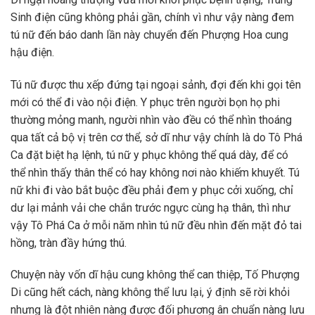
Sinh điện cũng không phải gần, chính vì như vậy nàng đem
tú nữ đến báo danh lần này chuyển đến Phượng Hoa cung
hậu điện.
Tú nữ được thu xếp đứng tại ngoại sảnh, đợi đến khi gọi tên
mới có thể đi vào nội điện. Y phục trên người bọn họ phi
thường mỏng manh, người nhìn vào đều có thể nhìn thoáng
qua tất cả bộ vị trên cơ thể, sở dĩ như vậy chính là do Tô Phá
Ca đặt biệt hạ lệnh, tú nữ y phục không thể quá dày, để có
thể nhìn thấy thân thể có hay không nơi nào khiếm khuyết. Tú
nữ khi đi vào bắt buộc đều phải đem y phục cởi xuống, chỉ
dư lại mảnh vải che chắn trước ngực cùng hạ thân, thì như
vậy Tô Phá Ca ở mỗi năm nhìn tú nữ đều nhìn đến mặt đỏ tai
hồng, tràn đầy hứng thú.
Chuyện này vốn dĩ hậu cung không thể can thiệp, Tố Phượng
Di cũng hết cách, nàng không thể lưu lại, ý định sẽ rời khỏi
nhưng là đột nhiên nàng được đối phương ân chuẩn nàng lưu