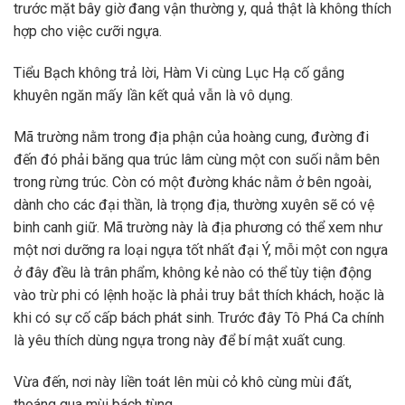
trước mặt bây giờ đang vận thường y, quả thật là không thích
hợp cho việc cưỡi ngựa.
Tiểu Bạch không trả lời, Hàm Vi cùng Lục Hạ cố gắng
khuyên ngăn mấy lần kết quả vẫn là vô dụng.
Mã trường nằm trong địa phận của hoàng cung, đường đi
đến đó phải băng qua trúc lâm cùng một con suối nằm bên
trong rừng trúc. Còn có một đường khác nằm ở bên ngoài,
dành cho các đại thần, là trọng địa, thường xuyên sẽ có vệ
binh canh giữ. Mã trường này là địa phương có thể xem như
một nơi dưỡng ra loại ngựa tốt nhất đại Ý, mỗi một con ngựa
ở đây đều là trân phẩm, không kẻ nào có thể tùy tiện động
vào trừ phi có lệnh hoặc là phải truy bắt thích khách, hoặc là
khi có sự cố cấp bách phát sinh. Trước đây Tô Phá Ca chính
là yêu thích dùng ngựa trong này để bí mật xuất cung.
Vừa đến, nơi này liền toát lên mùi cỏ khô cùng mùi đất,
thoáng qua mùi bách tùng.