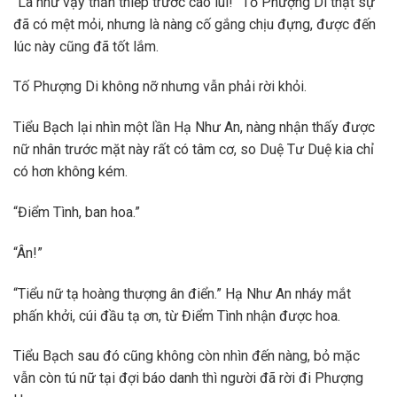
“Là như vậy thần thiếp trước cáo lui!” Tố Phượng Di thật sự
đã có mệt mỏi, nhưng là nàng cố gắng chịu đựng, được đến
lúc này cũng đã tốt lắm.
Tố Phượng Di không nỡ nhưng vẫn phải rời khỏi.
Tiểu Bạch lại nhìn một lần Hạ Như An, nàng nhận thấy được
nữ nhân trước mặt này rất có tâm cơ, so Duệ Tư Duệ kia chỉ
có hơn không kém.
“Điểm Tình, ban hoa.”
“Ân!”
“Tiểu nữ tạ hoàng thượng ân điển.” Hạ Như An nháy mắt
phấn khởi, cúi đầu tạ ơn, từ Điểm Tình nhận được hoa.
Tiểu Bạch sau đó cũng không còn nhìn đến nàng, bỏ mặc
vẫn còn tú nữ tại đợi báo danh thì người đã rời đi Phượng