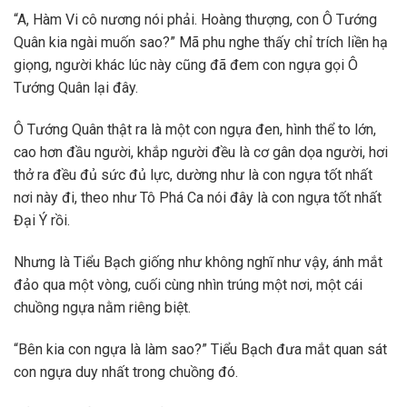
“A, Hàm Vi cô nương nói phải. Hoàng thượng, con Ô Tướng
Quân kia ngài muốn sao?” Mã phu nghe thấy chỉ trích liền hạ
giọng, người khác lúc này cũng đã đem con ngựa gọi Ô
Tướng Quân lại đây.
Ô Tướng Quân thật ra là một con ngựa đen, hình thể to lớn,
cao hơn đầu người, khắp người đều là cơ gân dọa người, hơi
thở ra đều đủ sức đủ lực, dường như là con ngựa tốt nhất
nơi này đi, theo như Tô Phá Ca nói đây là con ngựa tốt nhất
Đại Ý rồi.
Nhưng là Tiểu Bạch giống như không nghĩ như vậy, ánh mắt
đảo qua một vòng, cuối cùng nhìn trúng một nơi, một cái
chuồng ngựa nằm riêng biệt.
“Bên kia con ngựa là làm sao?” Tiểu Bạch đưa mắt quan sát
con ngựa duy nhất trong chuồng đó.