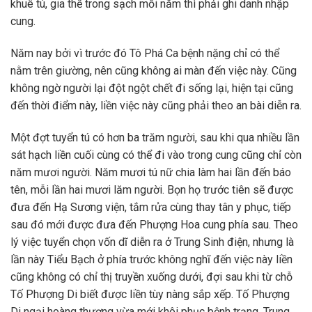
khuê tú, gia thế trong sạch mỗi năm thì phải ghi danh nhập
cung.
Năm nay bởi vì trước đó Tô Phá Ca bệnh nặng chỉ có thể
nằm trên giường, nên cũng không ai màn đến việc này. Cũng
không ngờ người lại đột ngột chết đi sống lại, hiện tại cũng
đến thời điểm này, liền việc này cũng phải theo an bài diễn ra.
Một đợt tuyển tú có hơn ba trăm người, sau khi qua nhiều lần
sát hạch liền cuối cùng có thể đi vào trong cung cũng chỉ còn
năm mươi người. Năm mươi tú nữ chia làm hai lần đến báo
tên, mỗi lần hai mươi lăm người. Bọn họ trước tiên sẽ được
đưa đến Hạ Sương viện, tắm rửa cùng thay tân y phục, tiếp
sau đó mới được đưa đến Phượng Hoa cung phía sau. Theo
lý việc tuyển chọn vốn dĩ diễn ra ở Trung Sinh điện, nhưng là
lần này Tiểu Bạch ở phía trước không nghĩ đến việc này liền
cũng không có chỉ thị truyền xuống dưới, đợi sau khi từ chỗ
Tố Phượng Di biết được liền tùy nàng sắp xếp. Tố Phượng
Di ngại hoàng thượng vừa mới khôi phục bệnh trạng, Trung