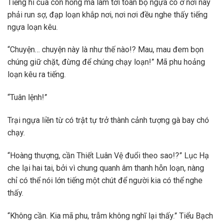
Tiếng hí của con hồng mã làm tới toàn bộ ngựa có ở nơi này
phải run sợ, đạp loạn khắp nơi, nơi nơi đều nghe thấy tiếng
ngựa loạn kêu.
“Chuyện… chuyện này là như thế nào!? Mau, mau đem bọn
chúng giữ chặt, đừng để chúng chạy loạn!” Mã phu hoảng
loạn kêu ra tiếng.
“Tuân lệnh!”
Trại ngựa liền từ có trật tự trở thành cảnh tượng gà bay chó
chạy.
“Hoàng thượng, cần Thiết Luân Vệ đuổi theo sao!?” Lục Hạ
che lại hai tai, bởi vì chung quanh âm thanh hỗn loạn, nàng
chỉ có thể nói lớn tiếng một chút để người kia có thể nghe
thấy.
“Không cần. Kia mã phu, trẫm không nghĩ lại thấy.” Tiểu Bạch