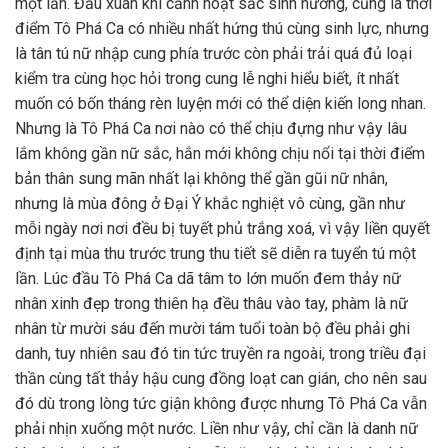
một lần. Đầu xuân khí cảnh hoạt sắc sinh hương, cũng là thời
điểm Tô Phá Ca có nhiều nhất hứng thú cùng sinh lực, nhưng
là tân tú nữ nhập cung phía trước còn phải trải quá đủ loại
kiểm tra cùng học hỏi trong cung lễ nghi hiểu biết, ít nhất
muốn có bốn tháng rèn luyện mới có thể diện kiến long nhan.
Nhưng là Tô Phá Ca nơi nào có thể chịu đựng như vậy lâu
lắm không gần nữ sắc, hắn mới không chịu nổi tại thời điểm
bản thân sung mãn nhất lại không thể gần gũi nữ nhân,
nhưng là mùa đông ở Đại Ý khắc nghiệt vô cùng, gần như
mỗi ngày nơi nơi đều bị tuyết phủ trắng xoá, vì vậy liền quyết
định tại mùa thu trước trung thu tiết sẽ diễn ra tuyển tú một
lần. Lúc đầu Tô Phá Ca dã tâm to lớn muốn đem thảy nữ
nhân xinh đẹp trong thiên hạ đều thâu vào tay, phàm là nữ
nhân từ mười sáu đến mười tám tuổi toàn bộ đều phải ghi
danh, tuy nhiên sau đó tin tức truyền ra ngoài, trong triều đại
thần cùng tất thảy hậu cung đồng loạt can gián, cho nên sau
đó dù trong lòng tức giận không được nhưng Tô Phá Ca vẫn
phải nhịn xuống một nước. Liền như vậy, chỉ cần là danh nữ