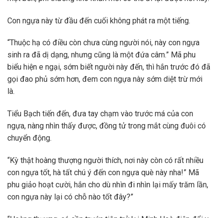
Con ngựa này từ đầu đến cuối không phát ra một tiếng.
“Thuộc hạ có điều còn chưa cùng người nói, này con ngựa
sinh ra đã dị dạng, nhưng cũng là một đứa câm.” Mã phu
biểu hiện e ngại, sớm biết người này đến, thì hắn trước đó đã
gọi đao phủ sớm hơn, đem con ngựa này sớm diệt trừ mới
là.
Tiểu Bạch tiến đến, đưa tay chạm vào trước má của con
ngựa, nàng nhìn thấy được, đồng tử trong mắt cùng đuôi có
chuyển động.
“Kỳ thật hoàng thượng người thích, nơi này còn có rất nhiều
con ngựa tốt, hà tất chú ý đến con ngựa què này nha!” Mã
phu giảo hoạt cười, hắn cho dù nhìn đi nhìn lại mấy trăm lần,
con ngựa này lại có chỗ nào tốt đây?”