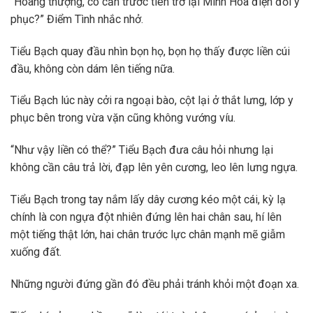
“Hoàng thượng, có cần trước tiên trở lại Minh Hoà điện đổi y
phục?” Điểm Tình nhắc nhở.
Tiểu Bạch quay đầu nhìn bọn họ, bọn họ thấy được liền cúi
đầu, không còn dám lên tiếng nữa.
Tiểu Bạch lúc này cởi ra ngoại bào, cột lại ở thắt lưng, lớp y
phục bên trong vừa vặn cũng không vướng víu.
“Như vậy liền có thể?” Tiểu Bạch đưa câu hỏi nhưng lại
không cần câu trả lời, đạp lên yên cương, leo lên lưng ngựa.
Tiểu Bạch trong tay nắm lấy dây cương kéo một cái, kỳ lạ
chính là con ngựa đột nhiên đứng lên hai chân sau, hí lên
một tiếng thật lớn, hai chân trước lực chân mạnh mẽ giẫm
xuống đất.
Những người đứng gần đó đều phải tránh khỏi một đoạn xa.