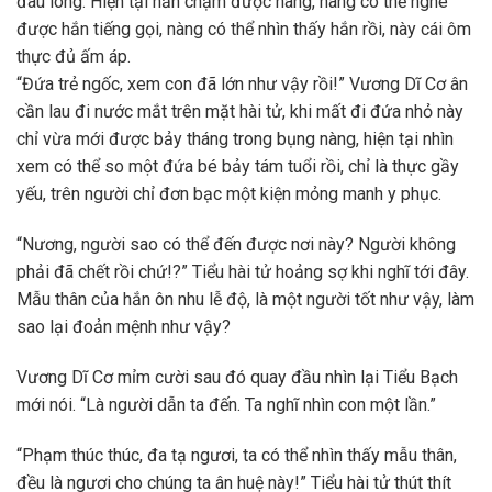
đau lòng. Hiện tại hắn chạm được nàng, nàng có thể nghe
được hắn tiếng gọi, nàng có thể nhìn thấy hắn rồi, này cái ôm
thực đủ ấm áp.
“Đứa trẻ ngốc, xem con đã lớn như vậy rồi!” Vương Dĩ Cơ ân
cần lau đi nước mắt trên mặt hài tử, khi mất đi đứa nhỏ này
chỉ vừa mới được bảy tháng trong bụng nàng, hiện tại nhìn
xem có thể so một đứa bé bảy tám tuổi rồi, chỉ là thực gầy
yếu, trên người chỉ đơn bạc một kiện mỏng manh y phục.
“Nương, người sao có thể đến được nơi này? Người không
phải đã chết rồi chứ!?” Tiểu hài tử hoảng sợ khi nghĩ tới đây.
Mẫu thân của hắn ôn nhu lễ độ, là một người tốt như vậy, làm
sao lại đoản mệnh như vậy?
Vương Dĩ Cơ mỉm cười sau đó quay đầu nhìn lại Tiểu Bạch
mới nói. “Là người dẫn ta đến. Ta nghĩ nhìn con một lần.”
“Phạm thúc thúc, đa tạ ngươi, ta có thể nhìn thấy mẫu thân,
đều là ngươi cho chúng ta ân huệ này!” Tiểu hài tử thút thít