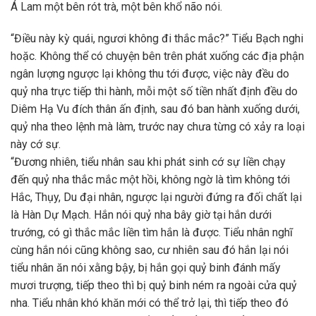
Á Lam một bên rót trà, một bên khổ não nói.
“Điều này kỳ quái, ngươi không đi thắc mắc?” Tiểu Bạch nghi
hoặc. Không thể có chuyện bên trên phát xuống các địa phận
ngân lượng ngược lại không thu tới được, việc này đều do
quỷ nha trực tiếp thi hành, mỗi một số tiền nhất định đều do
Diêm Hạ Vu đích thân ấn định, sau đó ban hành xuống dưới,
quỷ nha theo lệnh mà làm, trước nay chưa từng có xảy ra loại
này cớ sự.
“Đương nhiên, tiểu nhân sau khi phát sinh cớ sự liền chạy
đến quỷ nha thắc mắc một hồi, không ngờ là tìm không tới
Hắc, Thụy, Du đại nhân, ngược lại người đứng ra đối chất lại
là Hàn Dự Mạch. Hắn nói quỷ nha bây giờ tại hắn dưới
trướng, có gì thắc mắc liền tìm hắn là được. Tiểu nhân nghĩ
cùng hắn nói cũng không sao, cư nhiên sau đó hắn lại nói
tiểu nhân ăn nói xằng bậy, bị hắn gọi quỷ binh đánh mấy
mươi trượng, tiếp theo thì bị quỷ binh ném ra ngoài cửa quỷ
nha. Tiểu nhân khó khăn mới có thể trở lại, thì tiếp theo đó