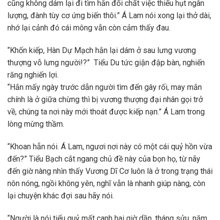
cũng không dám lại đi tìm hắn đối chất việc thiếu hụt ngân
lượng, đành tùy cơ ứng biến thôi.” Á Lam nói xong lại thở dài,
nhớ lại cảnh đó cái mông vẫn còn cảm thấy đau.
“Khốn kiếp, Hàn Dự Mạch hắn lại dám ở sau lưng vương
thượng vỗ lưng người!?” Tiểu Du tức giận đập bàn, nghiến
răng nghiến lợi.
“Hắn mấy ngày trước dẫn người tìm đến gây rối, may mắn
chính là ở giữa chừng thì bị vương thượng đại nhân gọi trở
về, chúng ta nơi này mới thoát được kiếp nạn.” Á Lam trong
lòng mừng thầm.
“Khoan hẵn nói. Á Lam, ngươi nơi này có một cái quỷ hồn vừa
đến?” Tiểu Bạch cắt ngang chủ đề này của bọn họ, từ nãy
đến giờ nàng nhìn thấy Vương Dĩ Cơ luôn là ở trong trạng thái
nôn nóng, ngồi không yên, nghĩ vẫn là nhanh giúp nàng, còn
lại chuyện khác đợi sau hãy nói.
“Người là nói tiểu quỷ mất canh hai giờ dần, tháng sửu, năm