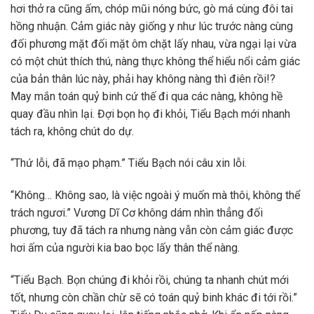
hơi thở ra cũng ấm, chóp mũi nóng bức, gò má cùng đôi tai
hồng nhuận. Cảm giác này giống y như lúc trước nàng cùng
đối phương mặt đối mặt ôm chặt lấy nhau, vừa ngại lại vừa
có một chút thích thú, nàng thực không thể hiểu nổi cảm giác
của bản thân lúc này, phải hay không nàng thì điên rồi!?
May mắn toán quỷ binh cứ thế đi qua các nàng, không hề
quay đầu nhìn lại. Đợi bọn họ đi khỏi, Tiểu Bạch mới nhanh
tách ra, không chút do dự.
“Thứ lỗi, đã mạo phạm.” Tiểu Bạch nói câu xin lỗi.
“Không… Không sao, là việc ngoài ý muốn mà thôi, không thể
trách ngươi.” Vương Dĩ Cơ không dám nhìn thẳng đối
phương, tuy đã tách ra nhưng nàng vẫn còn cảm giác được
hơi ấm của người kia bao bọc lấy thân thể nàng.
“Tiểu Bạch. Bọn chúng đi khỏi rồi, chúng ta nhanh chút mới
tốt, nhưng còn chần chừ sẽ có toán quỷ binh khác đi tới rồi.”