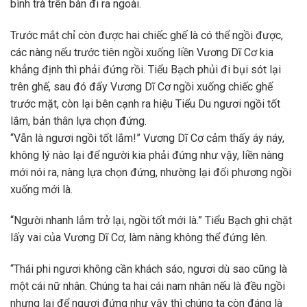
bình trà trên bàn đi ra ngoài.
Trước mắt chỉ còn được hai chiếc ghế là có thể ngồi được,
các nàng nếu trước tiên ngồi xuống liền Vương Dĩ Cơ kia
khẳng định thì phải đứng rồi. Tiểu Bạch phủi đi bụi sót lại
trên ghế, sau đó đẩy Vương Dĩ Cơ ngồi xuống chiếc ghế
trước mặt, còn lại bên cạnh ra hiệu Tiểu Du ngươi ngồi tốt
lắm, bản thân lựa chọn đứng.
“Vẫn là ngươi ngồi tốt lắm!” Vương Dĩ Cơ cảm thấy áy náy,
không lý nào lại để người kia phải đứng như vậy, liền nàng
mới nói ra, nàng lựa chọn đứng, nhường lại đối phương ngồi
xuống mới là.
“Người nhanh lắm trở lại, ngồi tốt mới là.” Tiểu Bạch ghì chặt
lấy vai của Vương Dĩ Cơ, làm nàng không thể đứng lên.
“Thái phi ngươi không cần khách sáo, ngươi dù sao cũng là
một cái nữ nhân. Chúng ta hai cái nam nhân nếu là đều ngồi
nhưng lại để ngươi đứng như vậy thì chúng ta còn đáng là