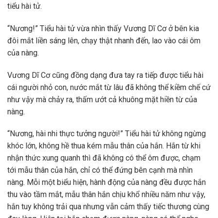
tiểu hài tử.
“Nương!” Tiểu hài tử vừa nhìn thấy Vương Dĩ Cơ ở bên kia
đôi mắt liền sáng lên, chạy thật nhanh đến, lao vào cái ôm
của nàng.
Vương Dĩ Cơ cũng đồng dạng đưa tay ra tiếp được tiểu hài
cái người nhỏ con, nước mắt từ lâu đã không thể kiềm chế cứ
như vậy mà chảy ra, thấm ướt cả khuông mặt hiền từ của
nàng.
“Nương, hài nhi thực tưởng người!” Tiểu hài tử không ngừng
khóc lớn, không hề thua kém mẫu thân của hắn. Hắn từ khi
nhận thức xung quanh thì đã không có thể ôm được, chạm
tới mẫu thân của hắn, chỉ có thể đứng bên cạnh mà nhìn
nàng. Mỗi một biểu hiện, hành động của nàng đều được hắn
thu vào tầm mắt, mẫu thân hắn chịu khổ nhiều năm như vậy,
hắn tuy không trải qua nhưng vẫn cảm thấy tiếc thương cùng