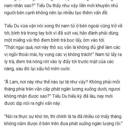
nam nhân sao?” Tiểu Du thấy như vậy liền mới khuyên nhủ
người bên cạnh không nên lại nhiều tạo thêm vấn đề.
Tiểu Du vừa vặn nói xong thì nam tử ở bên ngoài cũng trở về
tới, bình trà trong tay bởi vì đã sứt vai, hắn đành phải dùng
một miếng vải thô đem bình trà bọc lấy, ôm vào tới.
“Thật ngại quá, nơi này thô sơ, vẫn là không đủ ghế làm các
vị ngồi thoải mái, hy vọng các vị không trách!” Nam tử lấy ra
ly trà, đem trà nóng rót vào ly đẩy tới trước mặt của các
nàng, sau đó lại xấu hổ mỉm cười.
“Á Lam, nơi này như thế nào lại tệ như vậy? Không phải mỗi
tháng phía trên vẫn cấp phát ngân lượng xuống dưới, ngươi
không nhận được sao?” Tiểu Du hiếu kỳ đã lâu, nay mới
được dịp nói ra nghi vấn này.
“Nói ra thực sự khó tin, thì chính là ta đã nhiều có mấy tháng
không nắm được ở bên trên đưa phát xuống ngân lượng rồi.”