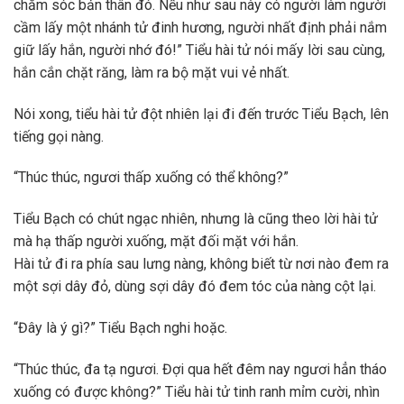
chăm sóc bản thân đó. Nếu như sau này có người làm người
cầm lấy một nhánh tử đinh hương, người nhất định phải nắm
giữ lấy hắn, người nhớ đó!” Tiểu hài tử nói mấy lời sau cùng,
hắn cắn chặt răng, làm ra bộ mặt vui vẻ nhất.
Nói xong, tiểu hài tử đột nhiên lại đi đến trước Tiểu Bạch, lên
tiếng gọi nàng.
“Thúc thúc, ngươi thấp xuống có thể không?”
Tiểu Bạch có chút ngạc nhiên, nhưng là cũng theo lời hài tử
mà hạ thấp người xuống, mặt đối mặt với hắn.
Hài tử đi ra phía sau lưng nàng, không biết từ nơi nào đem ra
một sợi dây đỏ, dùng sợi dây đó đem tóc của nàng cột lại.
“Đây là ý gì?” Tiểu Bạch nghi hoặc.
“Thúc thúc, đa tạ ngươi. Đợi qua hết đêm nay ngươi hẳn tháo
xuống có được không?” Tiểu hài tử tinh ranh mỉm cười, nhìn