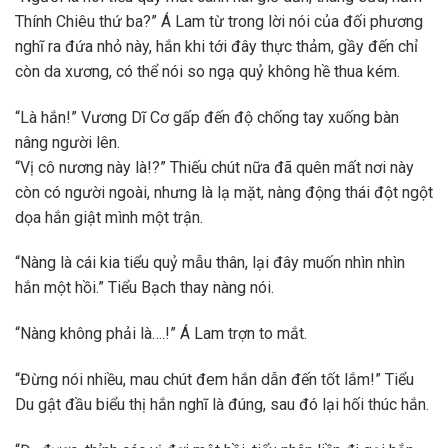
Thính Chiêu thứ ba?” Á Lam từ trong lời nói của đối phương
nghĩ ra đứa nhỏ này, hắn khi tới đây thực thảm, gầy đến chỉ
còn da xương, có thể nói so ngạ quỷ không hề thua kém.
“Là hắn!” Vương Dĩ Cơ gấp đến độ chống tay xuống bàn
nâng người lên.
“Vị cô nương này là!?” Thiếu chút nữa đã quên mất nơi này
còn có người ngoài, nhưng là lạ mặt, nàng động thái đột ngột
dọa hắn giật mình một trận.
“Nàng là cái kia tiểu quỷ mẫu thân, lại đây muốn nhìn nhìn
hắn một hồi.” Tiểu Bạch thay nàng nói.
“Nàng không phải là….!” Á Lam trợn to mắt.
“Đừng nói nhiều, mau chút đem hắn dẫn đến tốt lắm!” Tiểu
Du gật đầu biểu thị hắn nghĩ là đúng, sau đó lại hối thúc hắn.