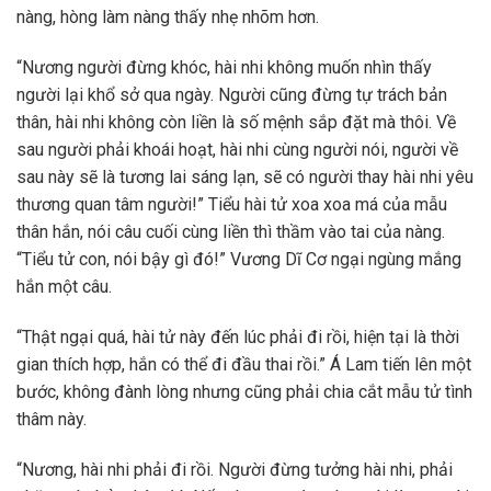
nàng, hòng làm nàng thấy nhẹ nhõm hơn.
“Nương người đừng khóc, hài nhi không muốn nhìn thấy
người lại khổ sở qua ngày. Người cũng đừng tự trách bản
thân, hài nhi không còn liền là số mệnh sắp đặt mà thôi. Về
sau người phải khoái hoạt, hài nhi cùng người nói, người về
sau này sẽ là tương lai sáng lạn, sẽ có người thay hài nhi yêu
thương quan tâm người!” Tiểu hài tử xoa xoa má của mẫu
thân hắn, nói câu cuối cùng liền thì thầm vào tai của nàng.
“Tiểu tử con, nói bậy gì đó!” Vương Dĩ Cơ ngại ngùng mắng
hắn một câu.
“Thật ngại quá, hài tử này đến lúc phải đi rồi, hiện tại là thời
gian thích hợp, hắn có thể đi đầu thai rồi.” Á Lam tiến lên một
bước, không đành lòng nhưng cũng phải chia cắt mẫu tử tình
thâm này.
“Nương, hài nhi phải đi rồi. Người đừng tưởng hài nhi, phải