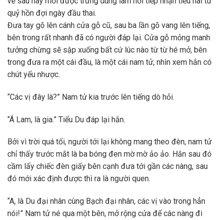
về sau này mới được trưng dùng làm nơi tiếp nhận tiểu hài tử
quỷ hồn đợi ngày đầu thai.
Đưa tay gõ lên cánh cửa gỗ cũ, sau ba lần gõ vang lên tiếng,
bên trong rất nhanh đã có người đáp lại. Cửa gỗ mỏng manh
tưởng chừng sẽ sập xuống bất cứ lúc nào từ từ hé mở, bên
trong đưa ra một cái đầu, là một cái nam tử, nhìn xem hắn có
chút yếu nhược.
“Các vị đây là?” Nam tử kia trước lên tiếng dò hỏi.
“Á Lam, là gia.” Tiểu Du đáp lại hắn.
Bởi vì trời quá tối, người tới lại không mang theo đèn, nam tử
chỉ thấy trước mắt là ba bóng đen mờ mờ ảo ảo. Hắn sau đó
cầm lấy chiếc đèn giấy bên cạnh đưa tới gần các nàng, sau
đó mới xác định được thì ra là người quen.
“A, là Du đại nhân cùng Bạch đại nhân, các vị vào trong hẳn
nói!” Nam tử né qua một bên, mở rộng cửa để các nàng đi