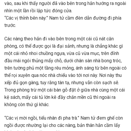
vào, sau khi thấy người đã vào bên trong hắn hướng ra ngoài
nhìn một lần rồi lập tức đóng cửa.
“Các vị thỉnh bên này.” Nam tử cầm đèn dẫn đường đi phía
trước.
Các nàng theo hắn đi vào bên trong một cái cũ nát căn
phòng, có thể được gọi là đại sảnh, nhưng là chẳng khác gì
một cái nhỏ nhoi chuồng ngựa, vừa cũ vừa mục, trên đỉnh
đầu mái ngói thủng mấy chỗ, dưới chân sàn nhà bong tróc,
trên tường phủ một tầng rêu mỏng, ánh sáng từ bên ngoài có
thể rọi xuyên qua nóc nhà chiếu vào tới nơi này. Nơi này thu
xếp đủ gọn gàng, tuy rằng tàn tạ, nhưng vẫn còn sạch sẽ.
Trong phòng trừ một cái bàn gỗ đặt ở giữa nhà cùng một cái
kệ sách, mấy cái tủ lớn kê đầy chăn mền cũ thì ngoài ra
không còn thứ gì khác.
“Các vị mời ngồi, tiểu nhân đi pha trà.” Nam tử đem ghế còn
ngồi được nhường lại cho các nàng, bản thân hắn cầm lấy