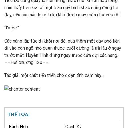
Tiểu Du cũng quay lại, lên tiếng nhắc nhở. Khi ẩn nấp nàng
nhìn thấy bên kia có một toán quỷ binh khác cũng đang tới
đây, nếu còn nán lại e là lại khó được may mắn như vừa rồi.
“Được.”
Các nàng lập tức đi khỏi nơi đó, qua thêm một dãy phố liền
đi vào con ngõ nhỏ quen thuộc, cuối đường là trà lâu ở ngay
trước mắt, Huyên Hinh đứng ngay trước cửa đợi các nàng.
—–Hết chương 120—–
Tác giả: một chút tiến triển cho đoạn tình cảm này…
THỂ LOẠI
Bách Hợp
Cạnh Kỹ