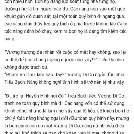
còn nhiều hơn. Bọn họ đang lục soát từng nhà từng hộ,
dường như là tìm người nào đó. Các nàng nép vào một góc
khuất gần đó quan sát, tại một toán quỷ binh đi ngang qua,
các nàng nhìn thấy tên quỷ binh ở phía trước không lâu đã bị
các nàng đánh bỏ chạy, xem ra bọn họ là đang tìm kiếm các
nàng.
“Vương thượng đại nhân rốt cuộc có mắt hay không, sao lại
có thể để bọn chúng ngang ngược như vậy!?” Tiểu Du nhịn
không được trách cứ.
“Phạm Vô Cứu, làm sao đây?” Vương Dĩ Cơ ngẩn đầu nhìn
Tiểu Bạch. Nàng không nghĩ tình hình sẽ trở nên tệ như vậy.
“Đi, trở lại Huyên Hinh nơi đó.” Tiểu Bạch kéo Vương Dĩ Cơ
tránh né toán quỷ binh mà đi. Các nàng vốn có thể sử dụng
khinh công, nhưng là làm như vậy quá lộ liễu, sẽ khiến bọn họ
chú ý. Các nàng không ngại đối đầu toán quỷ binh này, nhưng
là bên cạnh còn có một Vương Dĩ Cơ, nàng nữ nhi yểu điệu
thục nữ, khó tránh sẽ gặp khó khăn, vẫn là mau chóng đưa