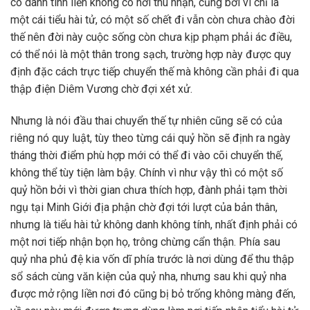
có danh tính liền không có nơi thu nhận, cũng bởi vì chỉ là
một cái tiểu hài tử, có một số chết đi vẫn còn chưa chào đời
thế nên đời này cuộc sống còn chưa kịp phạm phải ác điều,
có thể nói là một thân trong sạch, trường hợp này được quy
định đặc cách trực tiếp chuyển thế mà không cần phải đi qua
thập điện Diêm Vương chờ đợi xét xử.
Nhưng là nói đầu thai chuyển thế tự nhiên cũng sẽ có của
riêng nó quy luật, tùy theo từng cái quỷ hồn sẽ định ra ngày
tháng thời điểm phù hợp mới có thể đi vào cõi chuyển thế,
không thể tùy tiện làm bậy. Chính vì như vậy thì có một số
quỷ hồn bởi vì thời gian chưa thích hợp, đành phải tạm thời
ngụ tại Minh Giới địa phận chờ đợi tới lượt của bản thân,
nhưng là tiểu hài tử không danh không tính, nhất định phải có
một nơi tiếp nhận bọn họ, trông chừng cẩn thận. Phía sau
quỷ nha phủ đệ kia vốn dĩ phía trước là nơi dùng để thu thập
sổ sách cùng văn kiện của quỷ nha, nhưng sau khi quỷ nha
được mở rộng liền nơi đó cũng bị bỏ trống không màng đến,