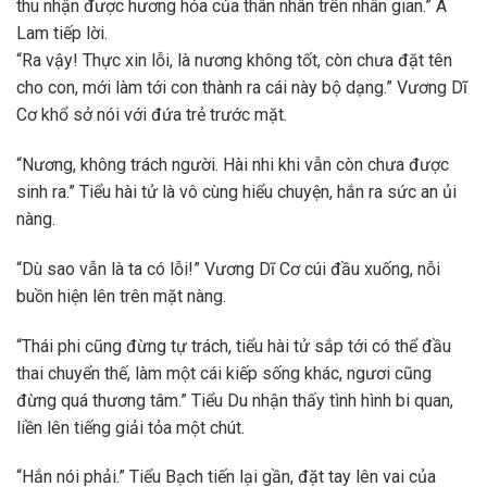
thu nhận được hương hỏa của thân nhân trên nhân gian.” Á
Lam tiếp lời.
“Ra vậy! Thực xin lỗi, là nương không tốt, còn chưa đặt tên
cho con, mới làm tới con thành ra cái này bộ dạng.” Vương Dĩ
Cơ khổ sở nói với đứa trẻ trước mặt.
“Nương, không trách người. Hài nhi khi vẫn còn chưa được
sinh ra.” Tiểu hài tử là vô cùng hiểu chuyện, hắn ra sức an ủi
nàng.
“Dù sao vẫn là ta có lỗi!” Vương Dĩ Cơ cúi đầu xuống, nỗi
buồn hiện lên trên mặt nàng.
“Thái phi cũng đừng tự trách, tiểu hài tử sắp tới có thể đầu
thai chuyển thế, làm một cái kiếp sống khác, ngươi cũng
đừng quá thương tâm.” Tiểu Du nhận thấy tình hình bi quan,
liền lên tiếng giải tỏa một chút.
“Hắn nói phải.” Tiểu Bạch tiến lại gần, đặt tay lên vai của