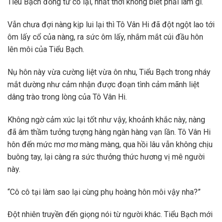
Tiểu Bạch đồng tử co lại, nhất thời không biết phải làm gì.
Vẫn chưa đợi nàng kịp lui lại thì Tô Vân Hi đã đột ngột lao tới
ôm lấy cổ của nàng, ra sức ôm lấy, nhắm mắt cúi đầu hôn
lên môi của Tiểu Bạch.
Nụ hôn này vừa cường liệt vừa ôn nhu, Tiểu Bạch trong nháy
mắt dường như cảm nhận được đoạn tình cảm mãnh liệt
dâng trào trong lòng của Tô Vân Hi.
Không ngờ cảm xúc lại tốt như vậy, khoảnh khắc này, nàng
đã âm thầm tưởng tượng hàng ngàn hàng vạn lần. Tô Vân Hi
hôn đến mức mơ mơ màng màng, qua hồi lâu vẫn không chịu
buông tay, lại càng ra sức thưởng thức hương vị mê người
này.
“Cô cô tại làm sao lại cùng phụ hoàng hôn môi vậy nha?”
Đột nhiên truyền đến giọng nói từ người khác. Tiểu Bạch mới