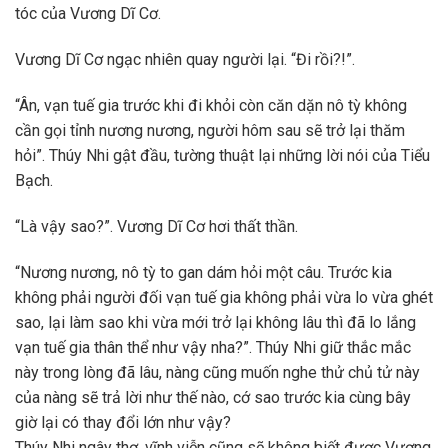
tóc của Vương Dĩ Cơ.
Vương Dĩ Cơ ngạc nhiên quay người lại. “Đi rồi?!”.
“Ân, vạn tuế gia trước khi đi khỏi còn căn dặn nô tỳ không
cần gọi tỉnh nương nương, người hôm sau sẽ trở lại thăm
hỏi”. Thúy Nhi gật đầu, tường thuật lại những lời nói của Tiểu
Bạch.
“Là vậy sao?”. Vương Dĩ Cơ hơi thất thần.
“Nương nương, nô tỳ to gan dám hỏi một câu. Trước kia
không phải người đối vạn tuế gia không phải vừa lo vừa ghét
sao, lại làm sao khi vừa mới trở lại không lâu thì đã lo lắng
vạn tuế gia thân thể như vậy nha?”. Thúy Nhi giữ thắc mắc
này trong lòng đã lâu, nàng cũng muốn nghe thử chủ tử này
của nàng sẽ trả lời như thế nào, cớ sao trước kia cùng bây
giờ lại có thay đổi lớn như vậy?
Thúy Nhi ngây thơ, vĩnh viễn cũng sẽ không biết được Vương