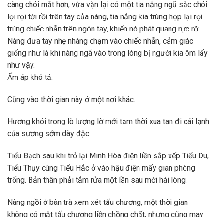
càng chói mắt hơn, vừa vặn lại có một tia nắng ngũ sắc chói
lọi rọi tới rồi trên tay của nàng, tia nắng kia trùng hợp lại rọi
trúng chiếc nhẫn trên ngón tay, khiến nó phát quang rực rỡ.
Nàng đưa tay nhẹ nhàng chạm vào chiếc nhẫn, cảm giác
giống như là khi nàng ngã vào trong lòng bị người kia ôm lấy
như vậy.
Ấm áp khó tả.
Cũng vào thời gian này ở một nơi khác.
Hương khói trong lò lượng lờ mới tạm thời xua tan đi cái lạnh
của sương sớm dày đặc.
Tiểu Bạch sau khi trở lại Minh Hòa điện liền sắp xếp Tiểu Du,
Tiểu Thụy cùng Tiểu Hắc ở vào hậu điện mấy gian phòng
trống. Bản thân phải tắm rửa một lần sau mới hài lòng.
Nàng ngồi ở bàn trà xem xét tấu chương, một thời gian
không có mặt tấu chương liền chồng chất, nhưng cũng may