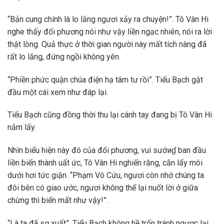
“Bản cung chính là lo lắng ngươi xảy ra chuyện!”. Tô Vân Hi
nghe thấy đối phương nói như vậy liền ngạc nhiên, nói ra lời
thật lòng. Quả thực ở thời gian người này mất tích nàng đã
rất lo lắng, đứng ngồi không yên.
“Phiền phức quận chúa điện hạ tâm tư rồi”. Tiểu Bạch gật
đầu một cái xem như đáp lại.
Tiểu Bạch cũng đồng thời thu lại cánh tay đang bị Tô Vân Hi
nắm lấy.
Nhìn biểu hiện này đó của đối phương, vui sướиɠ ban đầu
liền biến thành uất ức, Tô Vân Hi nghiến răng, cắn lấy môi
dưới hơi tức giận. “Phạm Vô Cứu, ngươi còn nhớ chúng ta
đôi bên có giao ước, ngươi không thể lại nuốt lời ở giữa
chừng thì biến mất như vậy!”.
“Là ta đã sơ xuất”. Tiểu Bạch không hề trốn tránh ngược lại