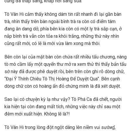
cũng đã thắp sáng, khắp nơi sáng sủa.
Tô Vân Hi cảm thấy không dám tin rất nhanh đi lại gần bàn
trà, nhìn thấy trên bàn ngoài bình trà ra còn có điểm tâm
đang ăn dang dở, phía bên kia còn có một ly trà sắp cạn, ở
nắp bình trà vẫn còn tỏa ra khói trắng, những thứ này nhìn
cũng rất mới, có lẽ là mới vừa làm xong mà thôi.
Bên còn lại của mặt bàn còn chứa rất nhiều tấu chương, nàng
tò mò cầm lấy một quyển thư mở ra xem thử thì thấy bản tấu
sớ này đã được phê duyệt rồi, bên trên còn ghi rõ dòng chữ,
“Đại Ý Thính Chiêu Tô Thị Hoàng Đế Duyệt Qua”. Bên cạnh
dòng chữ còn có hoàng ấn đỏ chứng minh là đã xét duyệt.
Sao lại có chuyện kỳ lạ như vậy? Tô Phá Ca đã chết, người
kia hiện tại còn đang mất tích, những việc này chỉ sau một
đêm mới xuất hiện. Không lẽ là?!
Tô Vân Hi trong lòng đột ngột dâng lên niềm vui sướиɠ,