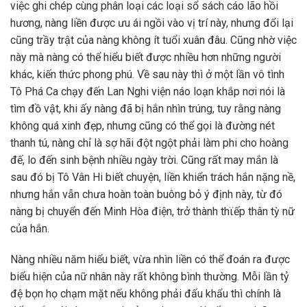
việc ghi chép cùng phân loại các loại sổ sách cáo lão hồi
hương, nàng liền được ưu ái ngồi vào vị trí này, nhưng đổi lại
cũng trầy trật của nàng không ít tuổi xuân đâu. Cũng nhờ việc
này mà nàng có thể hiểu biết được nhiều hơn những người
khác, kiến thức phong phú. Về sau này thì ở một lần vô tình
Tô Phá Ca chạy đến Lan Nghi viện náo loạn khắp nơi nói là
tìm đồ vật, khi ấy nàng đã bị hắn nhìn trúng, tuy rằng nàng
không quá xinh đẹp, nhưng cũng có thể gọi là đường nét
thanh tú, nàng chỉ là sợ hãi đột ngột phải làm phi cho hoàng
đế, lo đến sinh bệnh nhiều ngày trời. Cũng rất may mắn là
sau đó bị Tô Vân Hi biết chuyện, liền khiển trách hắn nặng nề,
nhưng hắn vẫn chưa hoàn toàn buông bỏ ý định này, từ đó
nàng bị chuyển đến Minh Hòa điện, trở thành thϊếp thân tỳ nữ
của hắn.
Nàng nhiều năm hiểu biết, vừa nhìn liền có thể đoán ra được
biểu hiện của nữ nhân này rất không bình thường. Mỗi lần tỷ
đệ bọn họ chạm mặt nếu không phải đấu khẩu thì chính là