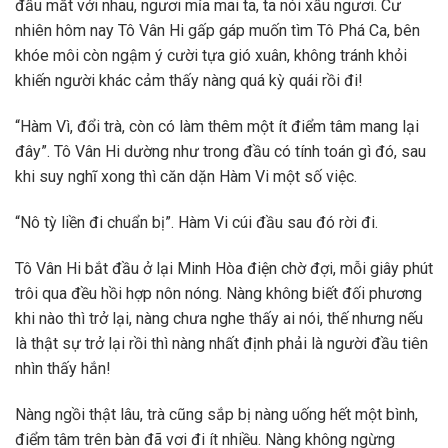
đấu mắt với nhau, ngươi mỉa mai ta, ta nói xấu ngươi. Cư
nhiên hôm nay Tô Vân Hi gấp gáp muốn tìm Tô Phá Ca, bên
khóe môi còn ngậm ý cười tựa gió xuân, không tránh khỏi
khiến người khác cảm thấy nàng quá kỳ quái rồi đi!
“Hàm Vì, đổi trà, còn có làm thêm một ít điểm tâm mang lại
đây”. Tô Vân Hi dường như trong đầu có tính toán gì đó, sau
khi suy nghĩ xong thì căn dặn Hàm Vi một số việc.
“Nô tỳ liền đi chuẩn bị”. Hàm Vi cúi đầu sau đó rời đi.
Tô Vân Hi bắt đầu ở lại Minh Hòa điện chờ đợi, mỗi giây phút
trôi qua đều hồi hợp nôn nóng. Nàng không biết đối phương
khi nào thì trở lại, nàng chưa nghe thấy ai nói, thế nhưng nếu
là thật sự trở lại rồi thì nàng nhất định phải là người đầu tiên
nhìn thấy hắn!
Nàng ngồi thật lâu, trà cũng sắp bị nàng uống hết một bình,
điểm tâm trên bàn đã vơi đi ít nhiều. Nàng không ngừng