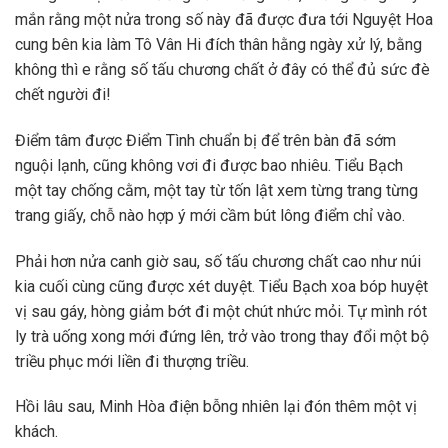
mắn rằng một nửa trong số này đã được đưa tới Nguyệt Hoa
cung bên kia làm Tô Vân Hi đích thân hằng ngày xử lý, bằng
không thì e rằng số tấu chương chất ở đây có thể đủ sức đè
chết người đi!
Điểm tâm được Điểm Tình chuẩn bị để trên bàn đã sớm
nguội lạnh, cũng không vơi đi được bao nhiêu. Tiểu Bạch
một tay chống cằm, một tay từ tốn lật xem từng trang từng
trang giấy, chỗ nào hợp ý mới cầm bút lông điểm chỉ vào.
Phải hơn nửa canh giờ sau, số tấu chương chất cao như núi
kia cuối cùng cũng được xét duyệt. Tiểu Bạch xoa bóp huyệt
vị sau gáy, hòng giảm bớt đi một chút nhức mỏi. Tự mình rót
ly trà uống xong mới đứng lên, trở vào trong thay đổi một bộ
triều phục mới liền đi thượng triều.
Hồi lâu sau, Minh Hòa điện bỗng nhiên lại đón thêm một vị
khách.