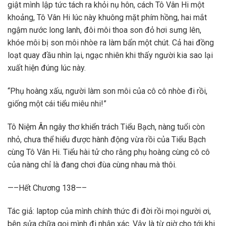
giật mình lập tức tách ra khỏi nụ hôn, cách Tô Vân Hi một
khoảng, Tô Vân Hi lúc này khuông mặt phím hồng, hai mắt
ngậm nước long lanh, đôi môi thoa son đỏ hơi sưng lên,
khóe môi bị son môi nhòe ra làm bẩn một chút. Cả hai đồng
loạt quay đầu nhìn lại, ngạc nhiên khi thấy người kia sao lại
xuất hiện đúng lúc này.
“Phụ hoàng xấu, người làm son môi của cô cô nhòe đi rồi,
giống một cái tiểu miêu nhi!”
Tô Niệm Ân ngây thơ khiển trách Tiểu Bạch, nàng tuổi còn
nhỏ, chưa thể hiểu được hành động vừa rồi của Tiểu Bạch
cùng Tô Vân Hi. Tiểu hài tử cho rằng phụ hoàng cùng cô cô
của nàng chỉ là đang chơi đùa cùng nhau mà thôi.
—–Hết Chương 138—–
Tác giả: laptop của mình chính thức đi đời rồi mọi người ơi,
bên sửa chữa gọi mình đi nhận xác. Vậy là từ giờ cho tới khi