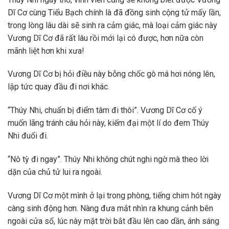
Dĩ Cơ cùng Tiểu Bạch chính là đã đồng sinh cộng tử mấy lần,
trong lòng lâu dài sẽ sinh ra cảm giác, mà loại cảm giác này
Vương Dĩ Cơ đã rất lâu rồi mới lại có được, hơn nữa còn
mãnh liệt hơn khi xưa!
Vương Dĩ Cơ bị hỏi điều này bỗng chốc gò má hơi nóng lên,
lập tức quay đầu đi nơi khác.
“Thúy Nhi, chuẩn bị điểm tâm đi thôi”. Vương Dĩ Cơ cố ý
muốn lãng tránh câu hỏi này, kiếm đại một lí do đem Thúy
Nhi đuổi đi.
“Nô tỳ đi ngay”. Thúy Nhi không chút nghi ngờ mà theo lời
dặn của chủ tử lui ra ngoài.
Vương Dĩ Cơ một mình ở lại trong phòng, tiếng chim hót ngày
càng sinh động hơn. Nàng đưa mắt nhìn ra khung cảnh bên
ngoài cửa sổ, lúc này mặt trời bắt đầu lên cao dần, ánh sáng