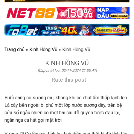
Trang chủ
»
Kinh Hồng Vũ
»
Kinh Hồng Vũ
KINH HỒNG VŨ
[Cập nhật lúc: 02-11-2024 21:30:41]
Rate this post
Buổi sáng có sương mù, không khí có chút ẩm thấp lạnh lẽo.
Lá cây bên ngoài bị phủ một lớp nước sương dày, trên bệ
cửa sổ ngẫu nhiên có một hai cái đỗ quyên tước đậu lại,
ngân nga ca hát gọi mặt trời.
Vương Dĩ Cơ lần này tỉnh lại, tinh thần quả thật là đã tỉnh táo