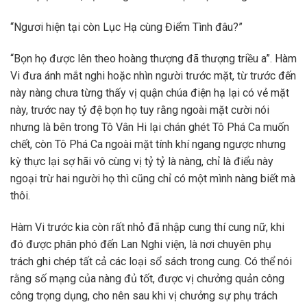
“Ngươi hiện tại còn Lục Hạ cùng Điểm Tình đâu?”
“Bọn họ được lên theo hoàng thượng đã thượng triều a”. Hàm
Vi đưa ánh mắt nghi hoặc nhìn người trước mặt, từ trước đến
này nàng chưa từng thấy vị quận chúa điện hạ lại có vẻ mặt
này, trước nay tỷ đệ bọn họ tuy rằng ngoài mặt cười nói
nhưng là bên trong Tô Vân Hi lại chán ghét Tô Phá Ca muốn
chết, còn Tô Phá Ca ngoài mặt tính khí ngang ngược nhưng
kỳ thực lại sợ hãi vô cùng vị tỷ tỷ là nàng, chỉ là điểu này
ngoại trừ hai người họ thì cũng chỉ có một mình nàng biết mà
thôi.
Hàm Vi trước kia còn rất nhỏ đã nhập cung thí cung nữ, khi
đó được phân phó đến Lan Nghi viện, là nơi chuyên phụ
trách ghi chép tất cả các loại sổ sách trong cung. Có thể nói
rằng số mạng của nàng đủ tốt, được vị chưởng quản công
công trọng dụng, cho nên sau khi vị chưởng sự phụ trách