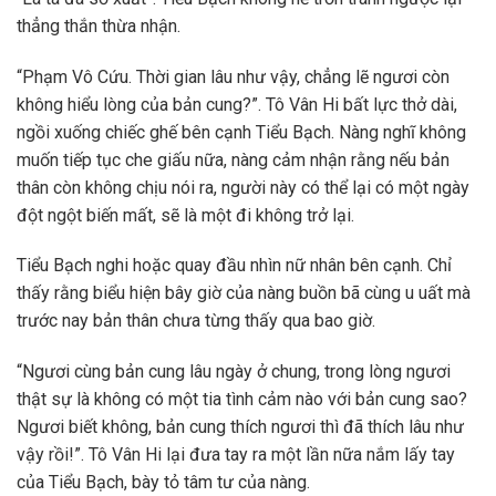
thẳng thắn thừa nhận.
“Phạm Vô Cứu. Thời gian lâu như vậy, chẳng lẽ ngươi còn
không hiểu lòng của bản cung?”. Tô Vân Hi bất lực thở dài,
ngồi xuống chiếc ghế bên cạnh Tiểu Bạch. Nàng nghĩ không
muốn tiếp tục che giấu nữa, nàng cảm nhận rằng nếu bản
thân còn không chịu nói ra, người này có thể lại có một ngày
đột ngột biến mất, sẽ là một đi không trở lại.
Tiểu Bạch nghi hoặc quay đầu nhìn nữ nhân bên cạnh. Chỉ
thấy rằng biểu hiện bây giờ của nàng buồn bã cùng u uất mà
trước nay bản thân chưa từng thấy qua bao giờ.
“Ngươi cùng bản cung lâu ngày ở chung, trong lòng ngươi
thật sự là không có một tia tình cảm nào với bản cung sao?
Ngươi biết không, bản cung thích ngươi thì đã thích lâu như
vậy rồi!”. Tô Vân Hi lại đưa tay ra một lần nữa nắm lấy tay
của Tiểu Bạch, bày tỏ tâm tư của nàng.