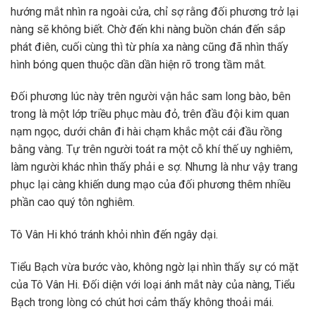
hướng mắt nhìn ra ngoài cửa, chỉ sợ rằng đối phương trở lại
nàng sẽ không biết. Chờ đến khi nàng buồn chán đến sắp
phát điên, cuối cùng thì từ phía xa nàng cũng đã nhìn thấy
hình bóng quen thuộc dần dần hiện rõ trong tầm mắt.
Đối phương lúc này trên người vận hắc sam long bào, bên
trong là một lớp triều phục màu đỏ, trên đầu đội kim quan
nạm ngọc, dưới chân đi hài chạm khắc một cái đầu rồng
bằng vàng. Tự trên người toát ra một cỗ khí thế uy nghiêm,
làm người khác nhìn thấy phải e sợ. Nhưng là như vậy trang
phục lại càng khiến dung mạo của đối phương thêm nhiều
phần cao quý tôn nghiêm.
Tô Vân Hi khó tránh khỏi nhìn đến ngây dại.
Tiểu Bạch vừa bước vào, không ngờ lại nhìn thấy sự có mặt
của Tô Vân Hi. Đối diện với loại ánh mắt này của nàng, Tiểu
Bạch trong lòng có chút hơi cảm thấy không thoải mái.