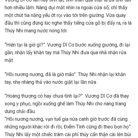
hơn nhiều lắm. Nàng dụi mắt nhìn ra ngoài cửa sổ, chỉ thấy
một chút tia nắng yếu ớt rọi vào tới trên giường. Vừa quay
đầu thì cũng đúng lúc nghe thấy tiếng cửa gỗ bị đẩy ra, ra là
Thúy Nhi mang nước nóng tới.
“Hiện tại là giờ gì?”. Vương Dĩ Cơ bước xuống giường, đi lại
gần, nhận lấy khăn tay mà Thúy Nhi đưa qua nhã nhặn rửa
mặt.
“Hồi nương nương, đã là giờ mão”. Thúy Nhi nhận lại khăn
tay, nhẹ nhàng thả vào nước giặt lại lần nữa.
“Hoàng thượng có hay chưa tỉnh lại?”. Vương Dĩ Cơ đã thay
xong y phục, ngồi xuống ghế làm Thúy Nhi cho nàng trang
dung chải đầu.
“Hồi nương nương, vạn tuế gia nửa canh giờ trước đã cùng
những người khác rời đi rồi, Điểm Tình cũng đi theo bọn họ”.
Thúy Nhi lấy một chiếc trâm cài phỉ thúy cẩn thận cài lên búi