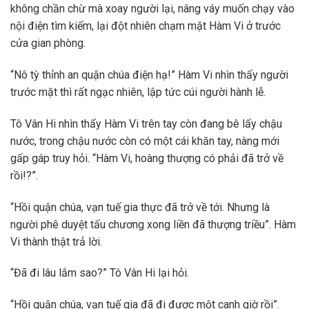
không chần chừ mà xoay người lại, nâng váy muốn chạy vào
nội điện tìm kiếm, lại đột nhiên chạm mặt Hàm Vi ở trước
cửa gian phòng.
“Nô tỳ thỉnh an quận chúa điện hạ!” Hàm Vi nhìn thấy người
trước mặt thì rất ngạc nhiên, lập tức cúi người hành lễ.
Tô Vân Hi nhìn thấy Hàm Vi trên tay còn đang bê lấy chậu
nước, trong chậu nước còn có một cái khăn tay, nàng mới
gấp gáp truy hỏi. “Hàm Vi, hoàng thượng có phải đã trở về
rồi!?”.
“Hồi quận chúa, vạn tuế gia thực đã trở về tới. Nhưng là
người phê duyệt tấu chương xong liền đã thượng triều”. Hàm
Vi thành thật trả lời.
“Đã đi lâu lắm sao?” Tô Vân Hi lại hỏi.
“Hồi quận chúa, vạn tuế gia đã đi được một canh giờ rồi”.