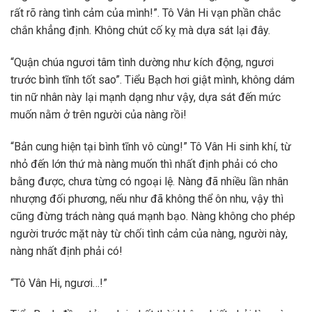
rất rõ ràng tình cảm của mình!”. Tô Vân Hi vạn phần chắc
chắn khẳng định. Không chút cố kỵ mà dựa sát lại đây.
“Quận chúa ngươi tâm tình dường như kích động, ngươi
trước bình tĩnh tốt sao”. Tiểu Bạch hơi giật mình, không dám
tin nữ nhân này lại mạnh dạng như vậy, dựa sát đến mức
muốn nằm ở trên người của nàng rồi!
“Bản cung hiện tại bình tĩnh vô cùng!” Tô Vân Hi sinh khí, từ
nhỏ đến lớn thứ mà nàng muốn thì nhất định phải có cho
bằng được, chưa từng có ngoại lệ. Nàng đã nhiều lần nhân
nhượng đối phương, nếu như đã không thể ôn nhu, vậy thì
cũng đừng trách nàng quá mạnh bạo. Nàng không cho phép
người trước mặt này từ chối tình cảm của nàng, người này,
nàng nhất định phải có!
“Tô Vân Hi, ngươi…!”