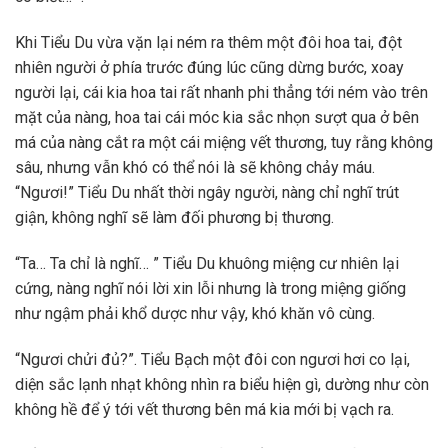
Khi Tiểu Du vừa vặn lại ném ra thêm một đôi hoa tai, đột
nhiên người ở phía trước đúng lúc cũng dừng bước, xoay
người lại, cái kia hoa tai rất nhanh phi thẳng tới ném vào trên
mặt của nàng, hoa tai cái móc kia sắc nhọn sượt qua ở bên
má của nàng cắt ra một cái miệng vết thương, tuy rằng không
sâu, nhưng vẫn khó có thể nói là sẽ không chảy máu.
“Ngươi!” Tiểu Du nhất thời ngây người, nàng chỉ nghĩ trút
giận, không nghĩ sẽ làm đối phương bị thương.
“Ta… Ta chỉ là nghĩ… ” Tiểu Du khuông miệng cư nhiên lại
cứng, nàng nghĩ nói lời xin lỗi nhưng là trong miệng giống
như ngậm phải khổ dược như vậy, khó khăn vô cùng.
“Ngươi chửi đủ?”. Tiểu Bạch một đôi con ngươi hơi co lại,
diện sắc lạnh nhạt không nhìn ra biểu hiện gì, dường như còn
không hề để ý tới vết thương bên má kia mới bị vạch ra.