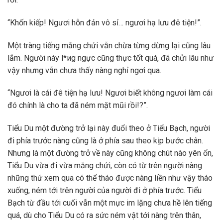
“Khốn kiếp! Ngươi hỗn đản vô sỉ… ngươi hạ lưu đê tiện!”.
Một tràng tiếng mắng chửi vẫn chừa từng dừng lại cũng lâu
lắm. Người này l*иg ngực cũng thực tốt quá, đã chửi lâu như
vậy nhưng vẫn chưa thấy nàng nghỉ ngơi qua.
“Ngươi là cái đê tiện hạ lưu! Ngươi biết không ngươi làm cái
đó chính là cho ta đã ném mặt mũi rồi!?”.
Tiểu Du một đường trở lại này đuổi theo ở Tiểu Bạch, người
đi phía trước nàng cũng là ở phía sau theo kịp bước chân.
Nhưng là một đường trở về này cũng không chút nào yên ổn,
Tiểu Du vừa đi vừa mắng chửi, còn có từ trên người nàng
những thứ xem qua có thể tháo được nàng liền như vậy tháo
xuống, ném tới trên người của người đi ở phía trước. Tiểu
Bạch từ đầu tới cuối vẫn một mực im lặng chưa hề lên tiếng
quá, dù cho Tiểu Du có ra sức ném vật tới nàng trên thân,