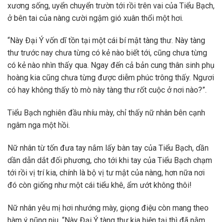
xương sống, uyển chuyển trườn tới rồi trên vai của Tiểu Bạch,
ở bên tai của nàng cười ngậm gió xuân thổi một hơi.
“Này Đại Ý vốn dĩ tồn tại một cái bí mật tàng thư. Này tàng
thư trước nay chưa từng có kẻ nào biết tới, cũng chưa từng
có kẻ nào nhìn thấy qua. Ngay đến cả bản cung thân sinh phụ
hoàng kia cũng chưa từng được diễm phúc trông thấy. Ngươi
có hay không thấy tò mò này tàng thư rốt cuộc ở nơi nào?”.
Tiểu Bạch nghiên đầu nhíu mày, chỉ thấy nữ nhân bên cạnh
ngâm nga một hồi.
Nữ nhân từ tốn đưa tay nắm lấy bàn tay của Tiểu Bạch, dần
dần dẫn dắt đối phương, cho tới khi tay của Tiểu Bạch chạm
tới rồi vị trí kia, chính là bộ vị tư mật của nàng, hơn nữa nơi
đó còn giống như một cái tiểu khê, ẩm ướt không thôi!
Nữ nhân yêu mị hơi nhướng mày, giọng điệu còn mang theo
hàm ý nũng nịu. “Này Đại Ý tàng thư kia hiện tại thì đã nằm