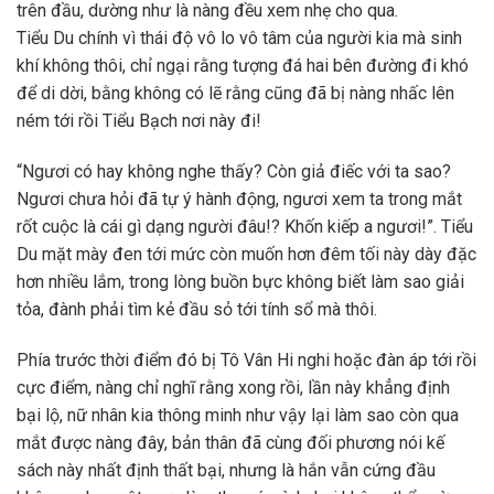
trên đầu, dường như là nàng đều xem nhẹ cho qua.
Tiểu Du chính vì thái độ vô lo vô tâm của người kia mà sinh
khí không thôi, chỉ ngại rằng tượng đá hai bên đường đi khó
để di dời, bằng không có lẽ rằng cũng đã bị nàng nhấc lên
ném tới rồi Tiểu Bạch nơi này đi!
“Ngươi có hay không nghe thấy? Còn giả điếc với ta sao?
Ngươi chưa hỏi đã tự ý hành động, ngươi xem ta trong mắt
rốt cuộc là cái gì dạng người đâu!? Khốn kiếp a ngươi!”. Tiểu
Du mặt mày đen tới mức còn muốn hơn đêm tối này dày đặc
hơn nhiều lắm, trong lòng buồn bực không biết làm sao giải
tỏa, đành phải tìm kẻ đầu sỏ tới tính sổ mà thôi.
Phía trước thời điểm đó bị Tô Vân Hi nghi hoặc đàn áp tới rồi
cực điểm, nàng chỉ nghĩ rằng xong rồi, lần này khẳng định
bại lộ, nữ nhân kia thông minh như vậy lại làm sao còn qua
mắt được nàng đây, bản thân đã cùng đối phương nói kế
sách này nhất định thất bại, nhưng là hắn vẫn cứng đầu