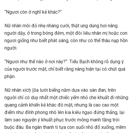
“Ngươi còn ở nghĩ kẻ khác?”.
Nữ nhân môi đỏ nhẹ nhàng cười, thật ung dung hơi nâng
người dậy, ở trong bóng đêm, một đôi liêu nhân mị hoặc con
ngươi giống như biết phát sáng, còn như có thể thâu nạp hồn
người.
“Ngươi như thế nào ở nơi này?”. Tiểu Bạch không rõ dụng ý
của người trước mặt, chỉ biết rằng nàng hiện tại có chút quá
phận.
Nữ nhân xích͙ ɭõa lười biếng nằm dựa vào sàn đan, trên
người chỉ có duy nhất một chiếc yếm nhỏ che khuất đi những
quang cảnh khiến kẻ khác đỏ mặt, nhưng là cao cao một
điểm như đỉnh phong nhô lên kia kiêu ngạo đứng thẳng, lại
làm sao nguyện ý khuất phục trước mỏng manh tầng trói
buộc đâu. Ba ngàn thanh ti tựa con suối nhỏ đổ xuống, mềm