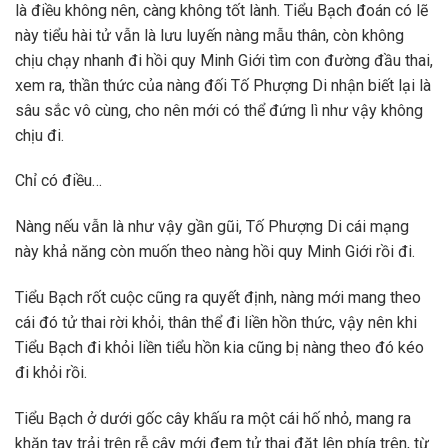
là điều không nên, càng không tốt lành. Tiểu Bạch đoán có lẽ
này tiểu hài tử vẫn là lưu luyến nàng mẫu thân, còn không
chịu chạy nhanh đi hồi quy Minh Giới tìm con đường đầu thai,
xem ra, thần thức của nàng đối Tố Phượng Di nhận biết lại là
sâu sắc vô cùng, cho nên mới có thể đứng lì như vậy không
chịu đi.
Chỉ có điều…
Nàng nếu vẫn là như vậy gần gũi, Tố Phượng Di cái mạng
này khả năng còn muốn theo nàng hồi quy Minh Giới rồi đi.
Tiểu Bạch rốt cuộc cũng ra quyết định, nàng mới mang theo
cái đó tử thai rời khỏi, thân thể đi liền hồn thức, vậy nên khi
Tiểu Bạch đi khỏi liền tiểu hồn kia cũng bị nàng theo đó kéo
đi khỏi rồi.
Tiểu Bạch ở dưới gốc cây khấu ra một cái hố nhỏ, mang ra
khăn tay trải trên rễ cây mới đem tử thai đặt lên phía trên, từ