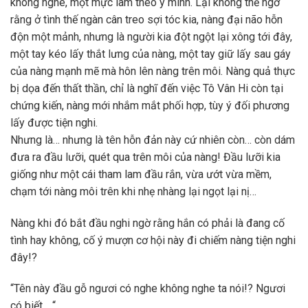
không nghe, một mực làm theo ý mình. Lại không thể ngờ
rằng ở tình thế ngàn cân treo sợi tóc kia, nàng đại não hỗn
độn một mảnh, nhưng là người kia đột ngột lại xông tới đây,
một tay kéo lấy thắt lưng của nàng, một tay giữ lấy sau gáy
của nàng mạnh mẽ mà hôn lên nàng trên môi. Nàng quả thực
bị dọa đến thất thần, chỉ là nghĩ đến việc Tô Vân Hi còn tại
chứng kiến, nàng mới nhắm mắt phối hợp, tùy ý đối phương
lấy được tiện nghi.
Nhưng là… nhưng là tên hỗn đản này cứ nhiên còn… còn dám
đưa ra đầu lưỡi, quét qua trên môi của nàng! Đầu lưỡi kia
giống như một cái tham lam đầu rắn, vừa ướt vừa mềm,
chạm tới nàng môi trên khi nhẹ nhàng lại ngọt lại nị…
Nàng khi đó bắt đầu nghi ngờ rằng hắn có phải là đang cố
tình hay không, cố ý mượn cơ hội này đi chiếm nàng tiện nghi
đây!?
“Tên này đầu gỗ ngươi có nghe không nghe ta nói!? Ngươi
có biết… “.