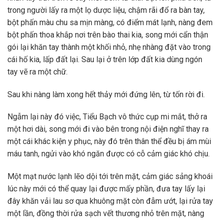
trong người lấy ra một lọ dược liệu, chậm rãi đổ ra bàn tay,
bột phấn màu chu sa mịn màng, có điểm mát lạnh, nàng đem
bột phấn thoa khắp nơi trên bào thai kia, song mới cẩn thận
gói lại khăn tay thành một khối nhỏ, nhẹ nhàng đặt vào trong
cái hố kia, lấp đất lại. Sau lại ở trên lớp đất kia dùng ngón
tay vẽ ra một chữ.
Sau khi nàng làm xong hết thảy mới đứng lên, từ tốn rời đi.
Ngẫm lại này đó việc, Tiểu Bạch vô thức cụp mi mắt, thở ra
một hơi dài, song mới đi vào bên trong nội điện nghĩ thay ra
một cái khác kiện y phục, này đó trên thân thể đều bị ám mùi
máu tanh, ngửi vào khó ngăn được có cỗ cảm giác khó chịu.
Một mạt nước lạnh lẽo dội tới trên mặt, cảm giác sảng khoái
lúc này mới có thể quay lại được mấy phần, đưa tay lấy lại
đây khăn vải lau sơ qua khuông mặt còn đẫm ướt, lại rửa tay
một lần, đồng thời rửa sạch vết thương nhỏ trên mặt, nàng