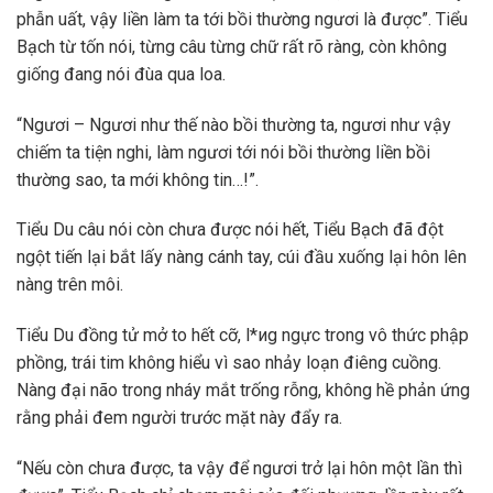
phẫn uất, vậy liền làm ta tới bồi thường ngươi là được”. Tiểu
Bạch từ tốn nói, từng câu từng chữ rất rõ ràng, còn không
giống đang nói đùa qua loa.
“Ngươi – Ngươi như thế nào bồi thường ta, ngươi như vậy
chiếm ta tiện nghi, làm ngươi tới nói bồi thường liền bồi
thường sao, ta mới không tin…!”.
Tiểu Du câu nói còn chưa được nói hết, Tiểu Bạch đã đột
ngột tiến lại bắt lấy nàng cánh tay, cúi đầu xuống lại hôn lên
nàng trên môi.
Tiểu Du đồng tử mở to hết cỡ, l*иg ngực trong vô thức phập
phồng, trái tim không hiểu vì sao nhảy loạn điêng cuồng.
Nàng đại não trong nháy mắt trống rỗng, không hề phản ứng
rằng phải đem người trước mặt này đẩy ra.
“Nếu còn chưa được, ta vậy để ngươi trở lại hôn một lần thì