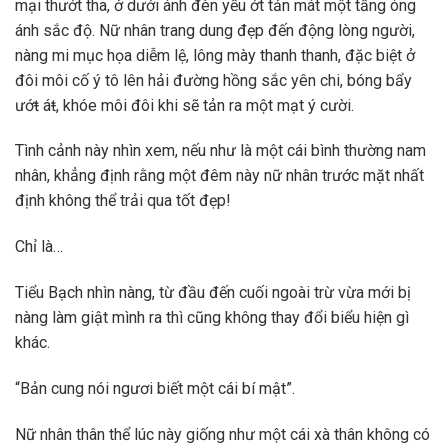
mại thướt tha, ở dưới ánh đèn yếu ớt tản mát một tầng óng
ánh sắc độ. Nữ nhân trang dung đẹp đến động lòng người,
nàng mi mục họa diễm lệ, lông mày thanh thanh, đặc biệt ở
đôi môi cố ý tô lên hải đường hồng sắc yên chi, bóng bẩy
ướŧ áŧ, khóe môi đôi khi sẽ tản ra một mạt ý cười.
Tình cảnh này nhìn xem, nếu như là một cái bình thường nam
nhân, khẳng định rằng một đêm này nữ nhân trước mặt nhất
định không thể trải qua tốt đẹp!
Chỉ là…
Tiểu Bạch nhìn nàng, từ đầu đến cuối ngoài trừ vừa mới bị
nàng làm giật mình ra thì cũng không thay đổi biểu hiện gì
khác.
“Bản cung nói ngươi biết một cái bí mật”.
Nữ nhân thân thể lúc này giống như một cái xà thân không có