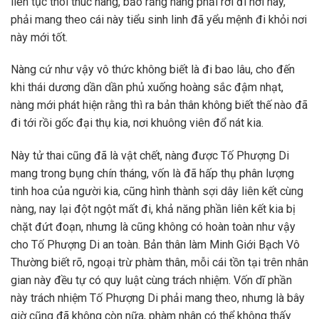
liên tục thôi thúc nàng, bảo rằng nàng phải rời đi nơi này,
phải mang theo cái này tiểu sinh linh đã yểu mệnh đi khỏi nơi
này mới tốt.
Nàng cứ như vậy vô thức không biết là đi bao lâu, cho đến
khi thái dương dần dần phủ xuống hoàng sắc đậm nhạt,
nàng mới phát hiện rằng thì ra bản thân không biết thế nào đã
đi tới rồi gốc đại thụ kia, nơi khuông viên đổ nát kia.
Này tử thai cũng đã là vật chết, nàng được Tố Phượng Di
mang trong bụng chín tháng, vốn là đã hấp thụ phân lượng
tinh hoa của người kia, cũng hình thành sợi dây liên kết cùng
nàng, nay lại đột ngột mất đi, khả năng phần liên kết kia bị
chặt đứt đoạn, nhưng là cũng không có hoàn toàn như vậy
cho Tố Phượng Di an toàn. Bản thân làm Minh Giới Bạch Vô
Thường biết rõ, ngoại trừ phàm thân, mỗi cái tồn tại trên nhân
gian này đều tự có quy luật cùng trách nhiệm. Vốn dĩ phần
này trách nhiệm Tố Phượng Di phải mang theo, nhưng là bây
giờ cũng đã không còn nữa, phàm nhân có thể không thấy