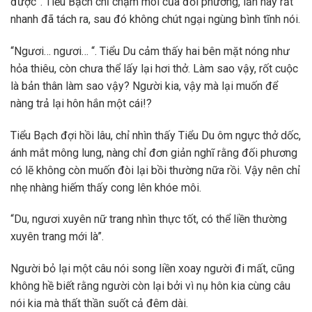
được”. Tiểu Bạch chỉ chạm môi của đối phương, lần này rất
nhanh đã tách ra, sau đó không chút ngại ngùng bình tĩnh nói.
“Ngươi… ngươi… “. Tiểu Du cảm thấy hai bên mặt nóng như
hỏa thiêu, còn chưa thể lấy lại hơi thở. Làm sao vậy, rốt cuộc
là bản thân làm sao vậy? Người kia, vậy mà lại muốn để
nàng trả lại hôn hắn một cái!?
Tiểu Bạch đợi hồi lâu, chỉ nhìn thấy Tiểu Du ôm ngực thở dốc,
ánh mắt mông lung, nàng chỉ đơn giản nghĩ rằng đối phương
có lẽ không còn muốn đòi lại bồi thường nữa rồi. Vậy nên chỉ
nhẹ nhàng hiếm thấy cong lên khóe môi.
“Du, ngươi xuyên nữ trang nhìn thực tốt, có thể liền thường
xuyên trang mới là”.
Người bỏ lại một câu nói song liền xoay người đi mất, cũng
không hề biết rằng người còn lại bởi vì nụ hôn kia cùng câu
nói kia mà thất thần suốt cả đêm dài.