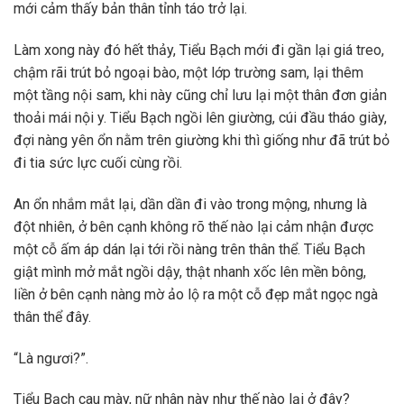
mới cảm thấy bản thân tỉnh táo trở lại.
Làm xong này đó hết thảy, Tiểu Bạch mới đi gần lại giá treo,
chậm rãi trút bỏ ngoại bào, một lớp trường sam, lại thêm
một tầng nội sam, khi này cũng chỉ lưu lại một thân đơn giản
thoải mái nội y. Tiểu Bạch ngồi lên giường, cúi đầu tháo giày,
đợi nàng yên ổn nằm trên giường khi thì giống như đã trút bỏ
đi tia sức lực cuối cùng rồi.
An ổn nhắm mắt lại, dần dần đi vào trong mộng, nhưng là
đột nhiên, ở bên cạnh không rõ thế nào lại cảm nhận được
một cỗ ấm áp dán lại tới rồi nàng trên thân thể. Tiểu Bạch
giật mình mở mắt ngồi dậy, thật nhanh xốc lên mền bông,
liền ở bên cạnh nàng mờ ảo lộ ra một cỗ đẹp mắt ngọc ngà
thân thể đây.
“Là ngươi?”.
Tiểu Bạch cau mày, nữ nhân này như thế nào lại ở đây?