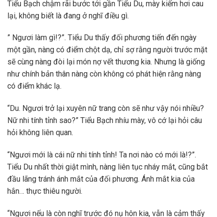
Tiểu Bạch chậm rãi bước tới gần Tiểu Du, mày kiếm hơi cau
lại, không biết là đang ở nghĩ điều gì.
” Ngươi làm gì!?”. Tiểu Du thấy đối phương tiến đến ngày
một gần, nàng có điểm chột dạ, chỉ sợ rằng người trước mặt
sẽ cùng nàng đòi lại món nợ vết thương kia. Nhưng là giống
như chính bản thân nàng còn không có phát hiện rằng nàng
có điểm khác lạ.
“Du. Ngươi trở lại xuyên nữ trang còn sẽ như vậy nói nhiều?
Nữ nhi tính tỉnh sao?” Tiểu Bạch nhíu mày, vô cớ lại hỏi câu
hỏi không liên quan.
“Ngươi mới là cái nữ nhi tính tỉnh! Ta nơi nào có mới là!?”.
Tiểu Du nhất thời giật mình, nàng liên tục nháy mắt, cũng bắt
đầu lãng tránh ánh mắt của đối phương. Ánh mắt kia của
hắn… thực thiêu người.
“Ngươi nếu là còn nghĩ trước đó nụ hôn kia, vẫn là cảm thấy