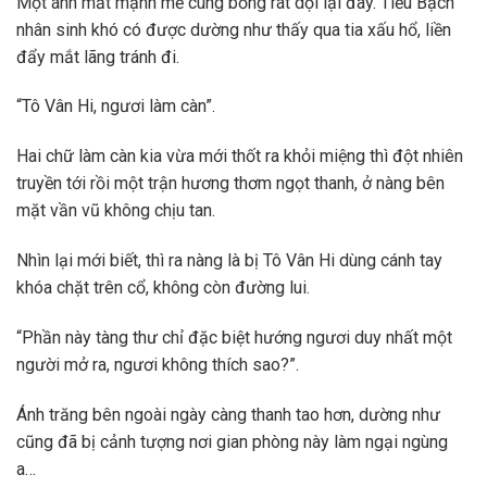
Một ánh mắt mạnh mẽ cùng bỏng rát dội lại đây. Tiểu Bạch
nhân sinh khó có được dường như thấy qua tia xấu hổ, liền
đẩy mắt lãng tránh đi.
“Tô Vân Hi, ngươi làm càn”.
Hai chữ làm càn kia vừa mới thốt ra khỏi miệng thì đột nhiên
truyền tới rồi một trận hương thơm ngọt thanh, ở nàng bên
mặt vần vũ không chịu tan.
Nhìn lại mới biết, thì ra nàng là bị Tô Vân Hi dùng cánh tay
khóa chặt trên cổ, không còn đường lui.
“Phần này tàng thư chỉ đặc biệt hướng ngươi duy nhất một
người mở ra, ngươi không thích sao?”.
Ánh trăng bên ngoài ngày càng thanh tao hơn, dường như
cũng đã bị cảnh tượng nơi gian phòng này làm ngại ngùng
a…