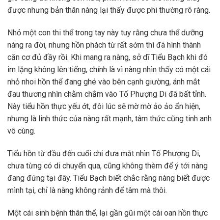
được nhưng bản thân nàng lại thấy được phi thường rõ ràng.
Nhỏ một con thi thể trong tay này tuy rằng chưa thể dưỡng
nàng ra đời, nhưng hồn phách từ rất sớm thì đã hình thành
căn cơ đủ đầy rồi. Khi mang ra nàng, sở dĩ Tiểu Bạch khi đó
im lặng không lên tiếng, chính là vì nàng nhìn thấy có một cái
nhỏ nhoi hồn thể đang ghé vào bên cạnh giường, ánh mắt
đau thương nhìn chằm chằm vào Tố Phượng Di đã bất tỉnh.
Này tiểu hồn thực yếu ớt, đôi lúc sẽ mờ mờ ảo ảo ẩn hiện,
nhưng là linh thức của nàng rất mạnh, tâm thức cũng tinh anh
vô cùng.
Tiểu hồn từ đầu đến cuối chỉ đưa mắt nhìn Tố Phượng Di,
chưa từng có di chuyển qua, cũng không thèm để ý tới nàng
đang đứng tại đây. Tiểu Bạch biết chắc rằng nàng biết được
mình tại, chỉ là nàng không rảnh để tâm mà thôi.
Một cái sinh bệnh thân thể, lại gần gũi một cái oan hồn thực