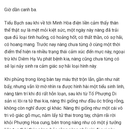
Giờ dần canh ba.
Tiểu Bạch sau khi về tới Minh Hòa điện liền cảm thấy thân
thể thật sự là mệt mỏi kiệt sức, một ngày này nàng đã trải
qua đủ loại tình huống, có hoảng hốt, có thất thần, có sợ hãi,
có hoang mang. Trước nay nàng chưa từng ở cùng một thời
điểm thể hiện ra nhiều trạng thái cảm xúc đến mực này, ngoại
trừ khi Diêm Hạ Vu phát bệnh kia, nàng cũng chưa từng có
sẽ lại nảy sinh ra cảm giác sợ hãi loại hình này.
Khi phủng trong lòng bàn tay máu thịt trộn lẫn, gần như nát
bấy, nhưng vẫn lờ mờ nhìn ra được hình hài một tiểu sinh linh,
nàng tâm trí khi đó rất hỗn loạn, sau khi từ Tố Phượng Di
sản vị lôi ra tử thai kia, nàng thì giống như đầu óc trống rỗng,
không còn nghĩ được gì khác. Nàng thì giống như một cái vô
tri vô giác gỗ mục, nắm lấy tử thai trong tay, chậm rãi rời
khỏi Phượng Hoa cung, bên trong nàng như có một ý tưởng