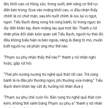
lần, khối cao có hồng sắc, trong suốt, ánh nắng có thể rọi
đến bên trong. Đưa vào miệng khối cao, vị đầu nhận thấy
chính là có chút mặn, sau khi nuốt chính là lưu lại vị ngọt,
ngon. Tiểu Bạch dùng xong trà cùng bánh, từ trong ngực áo
lấy đến khăn tay, đem miệng lau qua một lần. Thanh y nữ
nhân phía đối diện luôn quan sát Tiểu Bạch, người nọ thái độ
đều không biểu hiện ra bên ngoài, nàng là đang tò mò, muốn
biết người nọ sẽ phản ứng như thế nào.
“Phạm sư phụ nhận thấy thế nào?” thanh y nữ nhân nghi
hoặc, gấp rút hỏi.
“Thái phi nương nương trù nghệ quả thật rất cao. Trà cùng
bánh là ra đều phi thường ngon, phi thường vừa miệng.” Tiểu
Bạch đem khăn tay cất đi, hướng nữ nhân đưa ý.
“Phạm sư phụ chê cười rồi. Bản cung trù nghệ quả thật còn
kém, không thể sánh bằng Phạm sư phụ a.” thanh y nữ nhân