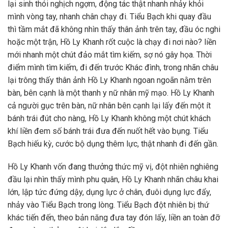
lại sinh thói nghịch ngợm, động tác thật nhanh nhảy khỏi
mình vòng tay, nhanh chân chạy đi. Tiểu Bạch khi quay đầu
thì tầm mắt đã không nhìn thấy thân ảnh trên tay, đầu óc nghi
hoặc một trận, Hồ Ly Khanh rốt cuộc là chạy đi nơi nào? liền
mới nhanh một chút đảo mắt tìm kiếm, sợ nó gây họa. Thời
điểm mình tìm kiếm, đi đến trước Khác đình, trong nhãn châu
lại trông thấy thân ảnh Hồ Ly Khanh ngoan ngoãn nằm trên
bàn, bên cạnh là một thanh y nữ nhân mỹ mạo. Hồ Ly Khanh
cả người gục trên bàn, nữ nhân bên cạnh lại lấy đến một ít
bánh trái đút cho nàng, Hồ Ly Khanh không một chút khách
khí liền đem số bánh trái đưa đến nuốt hết vào bụng. Tiểu
Bạch hiếu kỳ, cước bộ dụng thêm lực, thật nhanh đi đến gần.
Hồ Ly Khanh vốn đang thưởng thức mỹ vị, đột nhiên nghiêng
đầu lại nhìn thấy mình phu quân, Hồ Ly Khanh nhãn châu khai
lớn, lập tức đứng dậy, dụng lực ở chân, đuôi dụng lực đẩy,
nhảy vào Tiểu Bạch trong lòng. Tiểu Bạch đột nhiên bị thứ
khác tiến đến, theo bản năng đưa tay đón lấy, liền an toàn đỡ