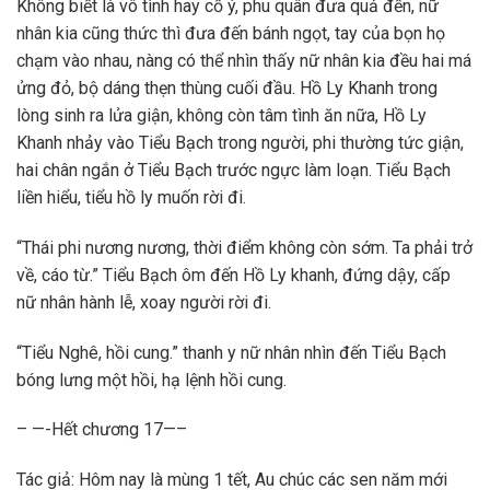
Không biết là vô tình hay cố ý, phu quân đưa quả đến, nữ
nhân kia cũng thức thì đưa đến bánh ngọt, tay của bọn họ
chạm vào nhau, nàng có thể nhìn thấy nữ nhân kia đều hai má
ửng đỏ, bộ dáng thẹn thùng cuối đầu. Hồ Ly Khanh trong
lòng sinh ra lửa giận, không còn tâm tình ăn nữa, Hồ Ly
Khanh nhảy vào Tiểu Bạch trong người, phi thường tức giận,
hai chân ngắn ở Tiểu Bạch trước ngực làm loạn. Tiểu Bạch
liền hiểu, tiểu hồ ly muốn rời đi.
“Thái phi nương nương, thời điểm không còn sớm. Ta phải trở
về, cáo từ.” Tiểu Bạch ôm đến Hồ Ly khanh, đứng dậy, cấp
nữ nhân hành lễ, xoay người rời đi.
“Tiểu Nghê, hồi cung.” thanh y nữ nhân nhìn đến Tiểu Bạch
bóng lưng một hồi, hạ lệnh hồi cung.
– —-Hết chương 17—–
Tác giả: Hôm nay là mùng 1 tết, Au chúc các sen năm mới