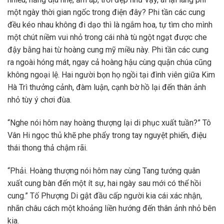
một ngày thời gian ngốc trong điện đây? Phi tần các cung
đều kéo nhau không đi dạo thì là ngắm hoa, tự tìm cho mình
một chút niềm vui nhỏ trong cái nhà tù ngột ngạt được che
đậy bằng hai từ hoàng cung mỹ miều này. Phi tần các cung
ra ngoài hóng mát, ngay cả hoàng hậu cùng quận chúa cũng
không ngoại lệ. Hai người bọn họ ngồi tại đình viên giữa Kim
Hà Trì thưởng cảnh, đàm luận, cạnh bờ hồ lại đến thân ảnh
nhỏ tùy ý chơi đùa.
“Nghe nói hôm nay hoàng thượng lại di phục xuất tuần?” Tô
Vân Hi ngọc thủ khẽ phe phẩy trong tay nguyệt phiến, điệu
thái thong thả chậm rãi.
“Phải. Hoàng thượng nói hôm nay cùng Tang tướng quân
xuất cung bàn đến một ít sự, hai ngày sau mới có thể hồi
cung.” Tố Phượng Di gật đầu cấp người kia cái xác nhận,
nhãn châu cách một khoảng liền hướng đến thân ảnh nhỏ bên
kia.