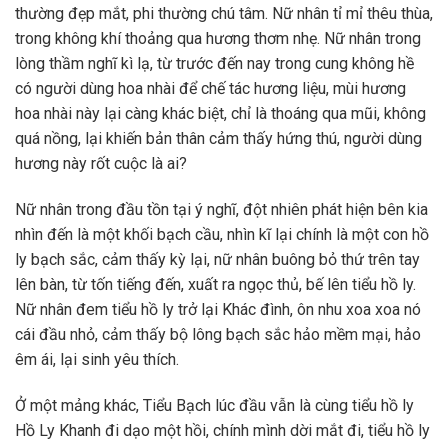
thường đẹp mắt, phi thường chú tâm. Nữ nhân tỉ mỉ thêu thùa,
trong không khí thoảng qua hương thơm nhẹ. Nữ nhân trong
lòng thầm nghĩ kì lạ, từ trước đến nay trong cung không hề
có người dùng hoa nhài để chế tác hương liệu, mùi hương
hoa nhài này lại càng khác biệt, chỉ là thoáng qua mũi, không
quá nồng, lại khiến bản thân cảm thấy hứng thú, người dùng
hương này rốt cuộc là ai?
Nữ nhân trong đầu tồn tại ý nghĩ, đột nhiên phát hiện bên kia
nhìn đến là một khối bạch cầu, nhìn kĩ lại chính là một con hồ
ly bạch sắc, cảm thấy kỳ lại, nữ nhân buông bỏ thứ trên tay
lên bàn, từ tốn tiếng đến, xuất ra ngọc thủ, bế lên tiểu hồ ly.
Nữ nhân đem tiểu hồ ly trở lại Khác đình, ôn nhu xoa xoa nó
cái đầu nhỏ, cảm thấy bộ lông bạch sắc hảo mềm mại, hảo
êm ái, lại sinh yêu thích.
Ở một mảng khác, Tiểu Bạch lúc đầu vẫn là cùng tiểu hồ ly
Hồ Ly Khanh đi dạo một hồi, chính mình dời mắt đi, tiểu hồ ly