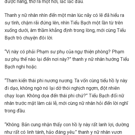
được nàng, thở ra một hơi, lắc lắc đầu.
Thanh y nữ nhân nhìn đến một màn lúc nãy có lẽ đã hiểu ra
sự tình, chậm rãi đứng lên, nhìn Tiểu Bạch một lần từ trên
xuống dưới, âm thầm khẳng định trong lòng, mới cùng Tiểu
Bạch trò chuyện đôi lời.
“Vị này có phải Phạm sư phụ của ngự thiện phòng? Phạm
sư phụ thế nào lại đến nơi này?” thanh y nữ nhân hướng Tiểu
Bạch nghi hoặc.
“Tham kiến thái phi nương nương. Ta vốn cùng tiểu hồ ly này
đi dạo, không ngờ nó lại dở thói nghịch ngợm, đột nhiên
chạy loạn. Không dọa đến thái phi chứ?” Tiểu Bạch đối nữ
nhân trước mặt làm cái lễ, mới cùng nữ nhân hỏi đến lời nghĩ
trong đầu.
“Không. Bản cung nhận thấy con hồ ly này rất lanh lợi, dường
như rất có linh tánh, hảo đáng yêu.” thanh y nữ nhân vươn