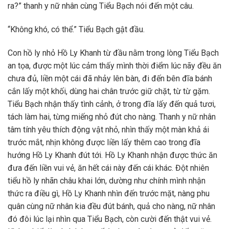
ra?” thanh y nữ nhân cùng Tiểu Bạch nói đến một câu.
“Không khó, có thể.” Tiểu Bạch gật đầu.
Con hồ ly nhỏ Hồ Ly Khanh từ đầu nằm trong lòng Tiểu Bạch
an tọa, được một lúc cảm thấy mình thời điểm lúc nãy đều ăn
chưa đủ, liền một cái đã nhảy lên bàn, đi đến bên đĩa bánh
cắn lấy một khối, dùng hai chân trước giữ chặt, từ từ gặm.
Tiểu Bạch nhận thấy tình cảnh, ở trong đĩa lấy đến quả tươi,
tách làm hai, từng miếng nhỏ đút cho nàng. Thanh y nữ nhân
tâm tính yêu thích động vật nhỏ, nhìn thấy một màn khả ái
trước mắt, nhịn không được liền lấy thêm cao trong đĩa
hướng Hồ Ly Khanh đút tới. Hồ Ly Khanh nhận được thức ăn
đưa đến liền vui vẻ, ăn hết cái này đến cái khác. Đột nhiên
tiểu hồ ly nhãn châu khai lớn, dường như chính mình nhận
thức ra điều gì, Hồ Ly Khanh nhìn đến trước mặt, nàng phu
quân cùng nữ nhân kia đều đút bánh, quả cho nàng, nữ nhân
đó đôi lúc lại nhìn qua Tiểu Bạch, còn cười đến thật vui vẻ.