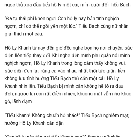
ngọc thủ xoa đầu tiểu hồ ly một cái, mỉm cười đối Tiểu Bạch.
“Đa tạ thái phi khen ngợi. Con hồ ly này bản tính nghịch
ngợm, chỉ có thể ngồi yên một lúc.” Tiểu Bạch cùng nữ nhân
giải thích một câu.
Hồ Ly Khanh từ nãy đến giờ đều nghe bọn họ nói chuyện, sắc
diện liên tiếp thay đổi. Khi nghe đến mình phu quân nói mình
nghịch ngợm, Hồ Ly Khanh trong lòng cảm thấy không vui,
sắc diện đen lại, răng cạ vào nhau, nhất thời tức giận, liền
không lưu tình hướng Tiểu Bạch thủ cắn một cái. Hồ Ly
Khanh nhìn lên, Tiểu Bạch bị mình cắn không hề tỏ ra đau
đớn, ngược lại còn rất điềm nhiên, khuông mặt vẫn như khúc
gỗ, lãnh đạm.
“Tiểu Khanh! Không chuẩn hồ nháo!” Tiểu Bạch nghiêm mặt,
hướng Hồ Ly Khanh căn dặn.