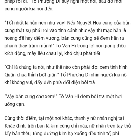
pháp rồi đi.” Tố Phượng Di suy nghĩ một hồi, sau đó mới
cùng người kia nói đến.
“Tốt nhất là hắn nên như vậy! Nếu Nguyệt Hoa cung của bản
cung thật sự phải rơi vào tình cảnh như vậy thì mặc hắn là
hoàng đế hay diêm vương, bản cung cũng sẽ đem hắn ra
phanh thây trăm mảnh!” Tô Vân Hi trong lời nói giọng điệu
kích động, mày liễu chau lại, khó chịu phát tiết.
“Chỉ là chúng ta nói, như thế nào còn phải đợi xem tình hình.
Quận chúa thỉnh bớt giận.” Tố Phượng Di nhìn người kia nộ
khí không vui, đẩy đến phía đối diện bôi trà.
“Vậy bản cung chờ xem!” Tô Vân Hi đem bôi trà một hơi
uống cạn.
Cùng thời điểm, tại một nơi khác, thanh y nữ nhân nghị tại
Khác đình, trên bàn là kim cùng chỉ màu, nữ nhân trên tay thủ
lấy bản thêu, từng đường kim hạ xuống đều tinh tế, phi