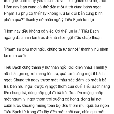
trù nghệ, cảm thấy yêu thích, trở về liền nghiên cứu một hồi.
Hôm nay bản cung có thử đến một ít trà cùng bánh ngọt,
Phạm sư phụ có thể hay không lưu lại đối bản cung bình
phẩm qua?” thanh y nữ nhân ngỏ ý Tiểu Bạch lưu lại.
“Hôm nay đều không có việc. Có thể lưu lại.” Tiểu Bạch
ngẩng đầu nhìn lên trời, đối nữ nhân gật đầu chấp thuận.
“Phạm sư phụ mời ngồi, chúng ta từ từ nói.” thanh y nữ nhân
lại mỉm cười.
Tiểu Bạch cùng thanh y nữ nhân ngồi đối diện nhau. Thanh y
nữ nhân gọi người mang lên trà, quả tươi cùng một ít bánh
ngọt. Chung trà ngay trước mặt, màu sắc đậm, có một ít bã
trà, bên mũi ngửi được vị ngọt thơm của quế. Tiểu Bạch nâng
lên chung trà, dùng nắp gạt đi bã trà, đưa lên miệng nhấp
một ngụm, vị ngọt thơm trôi xuống cổ họng, đọng lại nơi
cuốn lưỡi, khoang miệng toàn bộ đều thơm mùi quế, trà ngon.
Tiểu Bạch từ trong đĩa lấy đến một khối cao, nhìn qua một