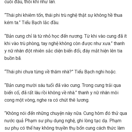
cuối đầu, thổi khí như lan.
“Thái phi khiêm tốn, thái phi trù nghệ thật sự không hề thua
kém ta.” Tiểu Bạch lắc đầu.
“Bản cung chỉ là từ nhỏ học đến nương. Từ khi vào cung đã ít
khi vào trù phòng, tay nghệ không còn được như xưa.” thanh
y nữ nhân đột nhiên sắc diện biến đổi, đáy mắt hiện lên tia
buồn bã.
“Thái phi chưa từng về thăm nhà?” Tiểu Bạch nghi hoặc.
“Bản cung mười sáu tuổi đã vào cung. Trong cung trải qua
biến cố, đã rất lâu rồi không về nhà.” thanh y nữ nhân môi
cong một vòng, nghe ra có chút thê lương.
“Không nói đến những chuyện này nữa. Cung hôm đó thử qua
nước quả Phạm sư phụ dụng nghệ, ghi lòng tạc dạ. Phạm
sư phụ có thể hay không truyền thụ bổn cung cách thức làm