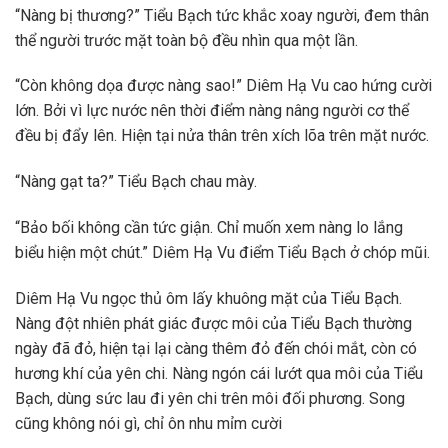
“Nàng bị thương?” Tiểu Bạch tức khắc xoay người, đem thân
thể người trước mặt toàn bộ đều nhìn qua một lần.
“Còn không dọa được nàng sao!” Diêm Hạ Vu cao hứng cười
lớn. Bởi vì lực nước nên thời điểm nàng nâng người cơ thể
đều bị đẩy lên. Hiện tại nửa thân trên xích lõa trên mặt nước.
“Nàng gạt ta?” Tiểu Bạch chau mày.
“Bảo bối không cần tức giận. Chỉ muốn xem nàng lo lắng
biểu hiện một chút.” Diêm Hạ Vu điểm Tiểu Bạch ở chóp mũi.
Diêm Hạ Vu ngọc thủ ôm lấy khuông mặt của Tiểu Bạch.
Nàng đột nhiên phát giác được môi của Tiểu Bạch thường
ngày đã đỏ, hiện tại lại càng thêm đỏ đến chói mắt, còn có
hương khí của yên chi. Nàng ngón cái lướt qua môi của Tiểu
Bạch, dùng sức lau đi yên chi trên môi đối phương. Song
cũng không nói gì, chỉ ôn nhu mỉm cười