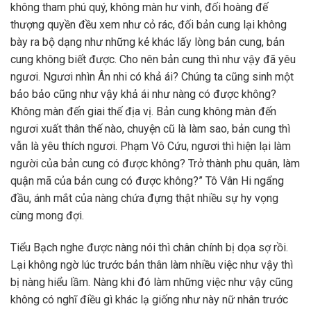
không tham phú quý, không màn hư vinh, đối hoàng đế
thượng quyền đều xem như cỏ rác, đối bản cung lại không
bày ra bộ dạng như những kẻ khác lấy lòng bản cung, bản
cung không biết được. Cho nên bản cung thì như vậy đã yêu
ngươi. Ngươi nhìn Ân nhi có khả ái? Chúng ta cũng sinh một
bảo bảo cũng như vậy khả ái như nàng có được không?
Không màn đến giai thế địa vị. Bản cung không màn đến
ngươi xuất thân thế nào, chuyện cũ là làm sao, bản cung thì
vẫn là yêu thích ngươi. Phạm Vô Cứu, ngươi thì hiện lại làm
người của bản cung có được không? Trở thành phu quân, làm
quận mã của bản cung có được không?” Tô Vân Hi ngẩng
đầu, ánh mắt của nàng chứa đựng thật nhiều sự hy vọng
cùng mong đợi.
Tiểu Bạch nghe được nàng nói thì chân chính bị dọa sợ rồi.
Lại không ngờ lúc trước bản thân làm nhiều việc như vậy thì
bị nàng hiểu lầm. Nàng khi đó làm những việc như vậy cũng
không có nghĩ điều gì khác lạ giống như này nữ nhân trước