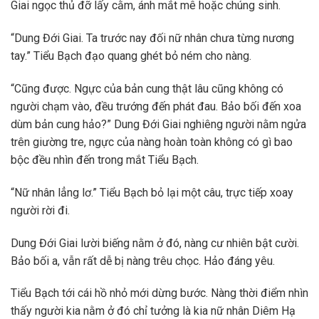
Giai ngọc thủ đỡ lấy cằm, ánh mắt mê hoặc chúng sinh.
“Dung Đới Giai. Ta trước nay đối nữ nhân chưa từng nương
tay.” Tiểu Bạch đạo quang ghét bỏ ném cho nàng.
“Cũng được. Ngực của bản cung thật lâu cũng không có
người chạm vào, đều trướng đến phát đau. Bảo bối đến xoa
dùm bản cung hảo?” Dung Đới Giai nghiêng người nằm ngửa
trên giường tre, ngực của nàng hoàn toàn không có gì bao
bộc đều nhìn đến trong mắt Tiểu Bạch.
“Nữ nhân lẳng lơ.” Tiểu Bạch bỏ lại một câu, trực tiếp xoay
người rời đi.
Dung Đới Giai lười biếng nằm ở đó, nàng cư nhiên bật cười.
Bảo bối a, vẫn rất dễ bị nàng trêu chọc. Hảo đáng yêu.
Tiểu Bạch tới cái hồ nhỏ mới dừng bước. Nàng thời điểm nhìn
thấy người kia nằm ở đó chỉ tưởng là kia nữ nhân Diêm Hạ