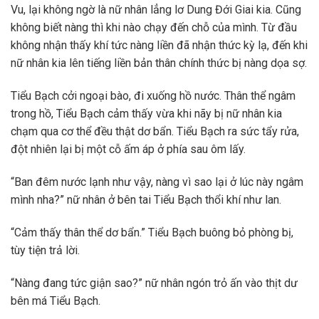
Vu, lại không ngờ là nữ nhân lẳng lơ Dung Đới Giai kia. Cũng
không biết nàng thì khi nào chạy đến chỗ của mình. Từ đầu
không nhận thấy khí tức nàng liền đã nhận thức kỳ lạ, đến khi
nữ nhân kia lên tiếng liền bản thân chính thức bị nàng dọa sợ.
Tiểu Bạch cởi ngoại bào, đi xuống hồ nước. Thân thể ngâm
trong hồ, Tiểu Bạch cảm thấy vừa khi nãy bị nữ nhân kia
chạm qua cơ thể đều thật dơ bẩn. Tiểu Bạch ra sức tẩy rửa,
đột nhiên lại bị một cỗ ấm áp ở phía sau ôm lấy.
“Ban đêm nước lạnh như vậy, nàng vì sao lại ở lúc này ngâm
mình nha?” nữ nhân ở bên tai Tiểu Bạch thổi khí như lan.
“Cảm thấy thân thể dơ bẩn.” Tiểu Bạch buông bỏ phòng bị,
tùy tiện trả lời.
“Nàng đang tức giận sao?” nữ nhân ngón trỏ ấn vào thịt dư
bên má Tiểu Bạch.