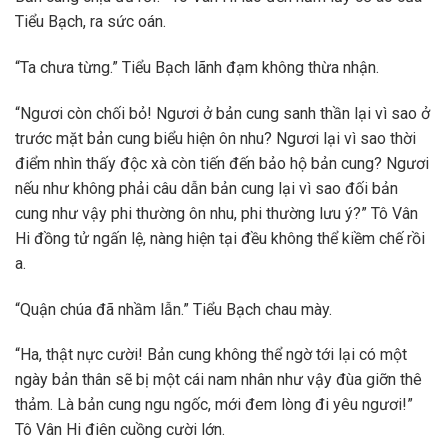
Tiểu Bạch, ra sức oán.
“Ta chưa từng.” Tiểu Bạch lãnh đạm không thừa nhận.
“Ngươi còn chối bỏ! Ngươi ở bản cung sanh thần lại vì sao ở
trước mặt bản cung biểu hiện ôn nhu? Ngươi lại vì sao thời
điểm nhìn thấy độc xà còn tiến đến bảo hộ bản cung? Ngươi
nếu như không phải câu dẫn bản cung lại vì sao đối bản
cung như vậy phi thường ôn nhu, phi thường lưu ý?” Tô Vân
Hi đồng tử ngấn lệ, nàng hiện tại đều không thể kiềm chế rồi
a.
“Quận chúa đã nhầm lẫn.” Tiểu Bạch chau mày.
“Ha, thật nực cười! Bản cung không thể ngờ tới lại có một
ngày bản thân sẽ bị một cái nam nhân như vậy đùa giỡn thê
thảm. Là bản cung ngu ngốc, mới đem lòng đi yêu ngươi!”
Tô Vân Hi điên cuồng cười lớn.