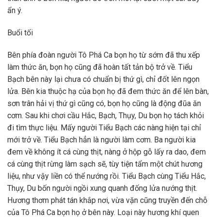
ẩn ý.
Buổi tối
Bên phía đoàn người Tô Phá Ca bọn họ từ sớm đã thu xếp
làm thức ăn, bọn họ cũng đã hoàn tất tản bộ trở về. Tiểu
Bạch bên này lại chưa có chuẩn bị thứ gì, chỉ đốt lên ngọn
lửa. Bên kia thuộc hạ của bọn họ đã đem thức ăn để lên bàn,
sơn trân hải vị thứ gì cũng có, bọn họ cũng là động đũa ăn
cơm. Sau khi chơi cầu Hắc, Bạch, Thụy, Du bọn họ tách khỏi
đi tìm thực liệu. Mấy người Tiểu Bạch các nàng hiện tại chỉ
mới trở về. Tiểu Bạch hẳn là người làm cơm. Ba người kia
đem về không ít cá cùng thịt, nàng ở hộp gỗ lấy ra dao, đem
cá cùng thịt rừng làm sạch sẽ, tùy tiện tẩm một chút hương
liệu, như vậy liền có thể nướng rồi. Tiểu Bạch cùng Tiểu Hắc,
Thụy, Du bốn người ngồi xung quanh đống lửa nướng thịt.
Hương thơm phát tán khắp nơi, vừa vặn cũng truyền đến chỗ
của Tô Phá Ca bọn họ ở bên này. Loại này hương khí quen