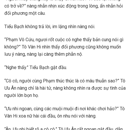
có trở về?” nàng nhẫn nhịn xúc động trong lòng, ẩn nhẫn hỏi
đối phương một câu.
Tiểu Bạch không trả lời, im lặng nhìn nàng nói.
“Phạm Vô Cứu, ngươi rốt cuộc có nghe thấy bản cung nói gì
không?” Tô Vân Hi nhìn thấy đối phương cũng không muốn
lưu ý nàng, nàng lại càng thêm phẫn nộ.
“Nghe thấy.” Tiểu Bạch gật đầu.
“Cô cô, người cùng Phạm thúc thúc là có mâu thuẫn sao?” Tô
Ưu Ân nàng chỉ là hài tử, nàng không nhìn ra được sự tình của
người lớn bọn họ.
“Ưu nhi ngoan, cùng các muội muội đi nơi khác chơi hảo?” Tô
Vân Hi xoa nữ hài cái đầu, ôn nhu nói với nàng.
“Ân, Ưu nhi biết rõ a cô cô.” Tô Ưu Ân rất ngoan gật đầu, dẫn