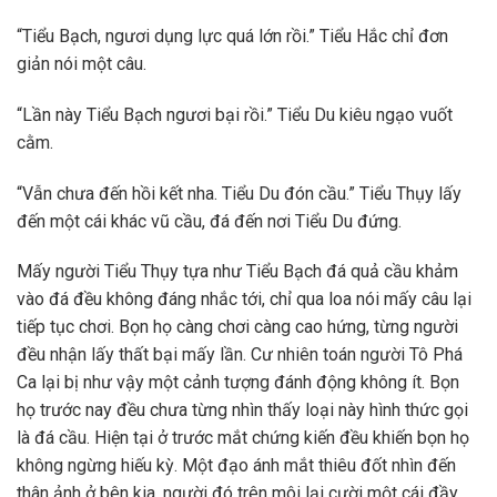
“Tiểu Bạch, ngươi dụng lực quá lớn rồi.” Tiểu Hắc chỉ đơn
giản nói một câu.
“Lần này Tiểu Bạch ngươi bại rồi.” Tiểu Du kiêu ngạo vuốt
cằm.
“Vẫn chưa đến hồi kết nha. Tiểu Du đón cầu.” Tiểu Thụy lấy
đến một cái khác vũ cầu, đá đến nơi Tiểu Du đứng.
Mấy người Tiểu Thụy tựa như Tiểu Bạch đá quả cầu khảm
vào đá đều không đáng nhắc tới, chỉ qua loa nói mấy câu lại
tiếp tục chơi. Bọn họ càng chơi càng cao hứng, từng người
đều nhận lấy thất bại mấy lần. Cư nhiên toán người Tô Phá
Ca lại bị như vậy một cảnh tượng đánh động không ít. Bọn
họ trước nay đều chưa từng nhìn thấy loại này hình thức gọi
là đá cầu. Hiện tại ở trước mắt chứng kiến đều khiến bọn họ
không ngừng hiếu kỳ. Một đạo ánh mắt thiêu đốt nhìn đến
thân ảnh ở bên kia, người đó trên môi lại cười một cái đầy