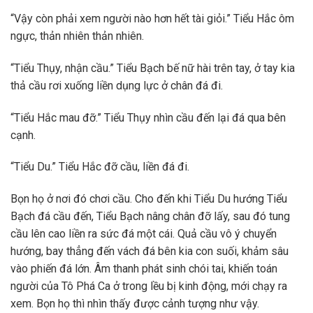
“Vậy còn phải xem người nào hơn hết tài giỏi.” Tiểu Hắc ôm
ngực, thản nhiên thản nhiên.
“Tiểu Thụy, nhận cầu.” Tiểu Bạch bế nữ hài trên tay, ở tay kia
thả cầu rơi xuống liền dụng lực ở chân đá đi.
“Tiểu Hắc mau đỡ.” Tiểu Thụy nhìn cầu đến lại đá qua bên
cạnh.
“Tiểu Du.” Tiểu Hắc đỡ cầu, liền đá đi.
Bọn họ ở nơi đó chơi cầu. Cho đến khi Tiểu Du hướng Tiểu
Bạch đá cầu đến, Tiểu Bạch nâng chân đỡ lấy, sau đó tung
cầu lên cao liền ra sức đá một cái. Quả cầu vô ý chuyển
hướng, bay thẳng đến vách đá bên kia con suối, khảm sâu
vào phiến đá lớn. Âm thanh phát sinh chói tai, khiến toán
người của Tô Phá Ca ở trong lều bị kinh động, mới chạy ra
xem. Bọn họ thì nhìn thấy được cảnh tượng như vậy.