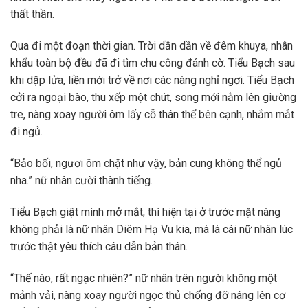
thất thần.
Qua đi một đoạn thời gian. Trời dần dần về đêm khuya, nhân
khẩu toàn bộ đều đã đi tìm chu công đánh cờ. Tiểu Bạch sau
khi dập lửa, liền mới trở về nơi các nàng nghỉ ngơi. Tiểu Bạch
cởi ra ngoại bào, thu xếp một chút, song mới nằm lên giường
tre, nàng xoay người ôm lấy cỗ thân thể bên cạnh, nhắm mắt
đi ngủ.
“Bảo bối, ngươi ôm chặt như vậy, bản cung không thể ngủ
nha.” nữ nhân cười thành tiếng.
Tiểu Bạch giật mình mở mắt, thì hiện tại ở trước mặt nàng
không phải là nữ nhân Diêm Hạ Vu kia, mà là cái nữ nhân lúc
trước thật yêu thích câu dẫn bản thân.
“Thế nào, rất ngạc nhiên?” nữ nhân trên người không một
mảnh vải, nàng xoay người ngọc thủ chống đỡ nâng lên cơ