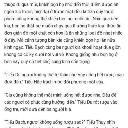
thuộc đi qua mũi, khiến bọn họ nhớ đến thời điểm được ăn
ngon lúc trước, hiện tại ở trước mặt đều là trân quý thực
phẩm cũng không thể khiến bọn họ muốn ăn. Nhìn qua bên
kia, bọn họ thật sự muốn chạy qua thưởng thức loại thức ăn
đơn giản đó một chút còn hơn là ăn những loại đồ nhạt nhẽo
ở đây. Mà cảnh tượng bên kia cũng khiến bọn họ lần nữa
kinh ngạc. Tiểu Bạch cùng ba người kia khoái hoạt đùa giỡn,
không có cố kỵ cười nói vui vẻ. Không giống như bọn họ ở
bên này quy củ tiết chế, cung kính cẩn trọng.
“Tiểu Du ngươi không thể tự thân như vậy uống hết rượu, mau
đưa đến.” Tiểu Hắc trách móc đối phương một câu.
“Gia cũng không thể một mình uống hết được nha. Đều để
các ngươi có phúc cùng hưởng, đến.” Tiểu Du rót rượu vào
ống tre, mới đưa đến ba người kia.
“Tiểu Bạch, ngươi không uống rượu sao?” Tiểu Thụy nhìn