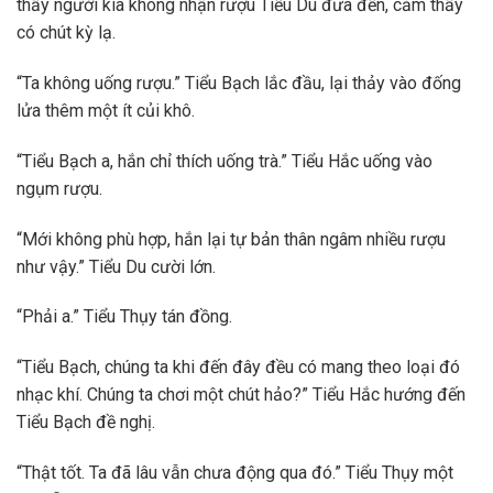
thấy người kia không nhận rượu Tiểu Du đưa đến, cảm thấy
có chút kỳ lạ.
“Ta không uống rượu.” Tiểu Bạch lắc đầu, lại thảy vào đống
lửa thêm một ít củi khô.
“Tiểu Bạch a, hắn chỉ thích uống trà.” Tiểu Hắc uống vào
ngụm rượu.
“Mới không phù hợp, hắn lại tự bản thân ngâm nhiều rượu
như vậy.” Tiểu Du cười lớn.
“Phải a.” Tiểu Thụy tán đồng.
“Tiểu Bạch, chúng ta khi đến đây đều có mang theo loại đó
nhạc khí. Chúng ta chơi một chút hảo?” Tiểu Hắc hướng đến
Tiểu Bạch đề nghị.
“Thật tốt. Ta đã lâu vẫn chưa động qua đó.” Tiểu Thụy một