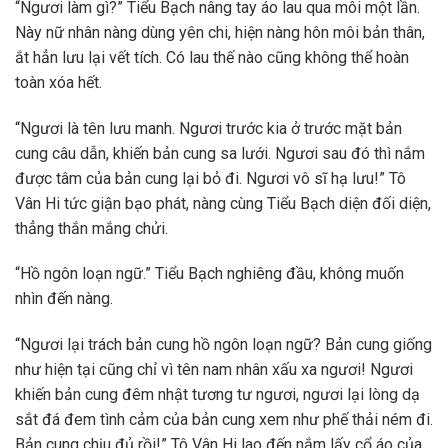
“Ngươi làm gì?” Tiểu Bạch nâng tay áo lau qua môi một lần.
Này nữ nhân nàng dùng yên chi, hiện nàng hôn môi bản thân,
ắt hẳn lưu lại vết tích. Có lau thế nào cũng không thể hoàn
toàn xóa hết.
“Ngươi là tên lưu manh. Ngươi trước kia ở trước mặt bản
cung câu dẫn, khiến bản cung sa lưới. Ngươi sau đó thì nắm
được tâm của bản cung lại bỏ đi. Ngươi vô sĩ hạ lưu!” Tô
Vân Hi tức giận bạo phát, nàng cùng Tiểu Bạch diện đối diện,
thẳng thắn mắng chửi.
“Hồ ngôn loạn ngữ.” Tiểu Bạch nghiêng đầu, không muốn
nhìn đến nàng.
“Ngươi lại trách bản cung hồ ngôn loạn ngữ? Bản cung giống
như hiện tại cũng chỉ vì tên nam nhân xấu xa ngươi! Ngươi
khiến bản cung đêm nhật tương tư ngươi, ngươi lại lòng dạ
sắt đá đem tình cảm của bản cung xem như phế thải ném đi.
Bản cung chịu đủ rồi!” Tô Vân Hi lao đến nắm lấy cổ áo của