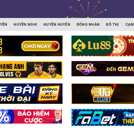
YỄN
HUYỀN NGHI
HUYỀN HUYỄN
ĐỒNG NHÂN
ĐÔ THỊ
CẠN