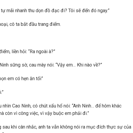
 tự mãi nhanh thu dọn đồ đạc đi? Tôi sẽ đến đó ngay.”
hoại, cô ta bắt đầu trang điểm.
ểm, liền hỏi: “Ra ngoài à?”
o Ninh sững sờ, cau mày nói: “Vậy em… Khi nào về?”
 bọn em có hẹn ăn tối”
.”
u nhìn Cao Ninh, có chút xấu hổ nói: “Anh Ninh… để hôm khác
 còn vì công việc, vì vậy buộc em phải đi.”
 sau khi cân nhắc, anh ta vẫn không nói ra mục đích thực sự của