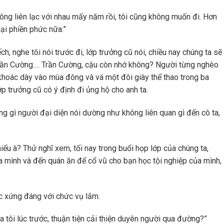
hông liên lạc với nhau mấy năm rồi, tôi cũng không muốn đi. Hơn
lại phiền phức nữa.”
h, nghe tôi nói trước đi, lớp trưởng cũ nói, chiều nay chúng ta sẽ
 Trần Cường…. Trần Cường, cậu còn nhớ không? Người từng nghèo
oác dày vào mùa đông và vá một đôi giày thể thao trong ba
p trưởng cũ có ý định đi ủng hộ cho anh ta.
ng gì người đại diện nói dường như không liên quan gì đến cô ta,
ểu à? Thử nghĩ xem, tối nay trong buổi họp lớp của chúng ta,
a mình và đến quán ăn để cổ vũ cho bạn học tội nghiệp của mình,
ệc xứng đáng với chức vụ lắm.
ủa tôi lúc trước, thuận tiện cải thiện duyên người qua đường?”