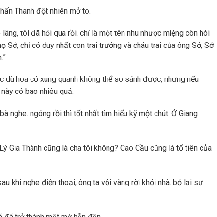
Chấn Thanh đột nhiên mở to.
läng, tôi đã hỏi qua rồi, chỉ là một tên nhu nhược miệng còn hôi
ọ Sở, chỉ có duy nhất con trai trưởng và cháu trai của ông Sở, Sở
.”
ặc dù hoa cỏ xung quanh không thể so sánh được, nhưng nếu
 này có bao nhiêu quả.
à nghe. ngóng rồi thì tốt nhất tìm hiểu kỹ một chút. Ở Giang
Lý Gia Thành cũng là cha tôi không? Cao Cầu cũng là tổ tiên của
 khi nghe điện thoại, ông ta vội vàng rời khỏi nhà, bỏ lại sự
ã đã trở thành một mớ hỗn độn.