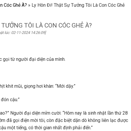
on Cóc Ghẻ À?
»
Ly Hôn Đi! Thật Sự Tưởng Tôi Là Con Cóc Ghẻ
Ự TƯỞNG TÔI LÀ CON CÓC GHẺ À?
ật lúc: 02-11-2024 14:26:09]
 gọi từ người đại diện của mình.
 khit mũi, giọng hơi khàn: “Mới dậy.”
 đón cậu.”
ao?” Người đại diện mỉm cười: “Hôm nay là sinh nhật lần thứ 28
ớm đã gọi điện mời tôi, còn đặc biệt dặn dò không liên lạc được
ậu một tiếng, có thời gian nhất định phải đến.”