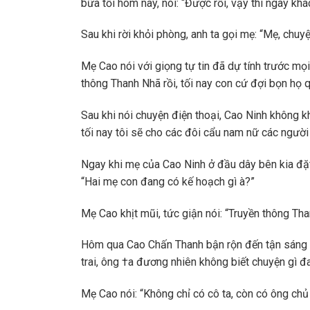
bữa tối hôm nay, nói: “Được rồi, vậy thì ngày khác
Sau khi rời khỏi phòng, anh ta gọi mẹ: “Mẹ, chu
Mẹ Cao nói với giọng tự tin đã dự tính trước mọi
thông Thanh Nhã rồi, tối nay con cứ đợi bọn họ 
Sau khi nói chuyện điện thoại, Cao Ninh không 
tối nay tôi sẽ cho các đôi cẩu nam nữ các người 
Ngay khi mẹ của Cao Ninh ở đầu dây bên kia đặt
“Hai mẹ con đang có kế hoạch gì à?”
Mẹ Cao khịt mũi, tức giận nói: “Truyền thông T
Hôm qua Cao Chấn Thanh bận rộn đến tận sáng sớ
trai, ông †a đương nhiên không biết chuyện gì đ
Mẹ Cao nói: “Không chỉ có cô ta, còn có ông chủ