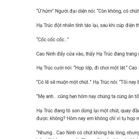
“Ừ hửm” Người đại diện nói: “Còn không, có chút
Hạ Trúc đột nhiên tỉnh táo lại, sau khi cúp điện t
“Cốc cốc cốc…”
Cao Ninh đẩy cửa vào, thấy Hạ Trúc đang trang đi
Hạ Trúc cười nói: “Họp lớp, đi chơi một lát.” Ca
“Có lẽ sẽ muộn một chút..” Hạ Trúc nói: “Tối nay
“Mẹ anh… cũng hẹn hôm nay chúng ta cùng ăn tối
Hạ Trúc đang tô son dừng lại một chút, quay đầ
được. không? Hôm nay em không chỉ vì tụ họp mà
“Nhưng… Cao Ninh có chút không hài lòng, nhưng