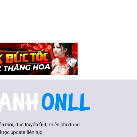
ện mới
, đọc
truyện full
, miễn phí được
 được update liên tục.