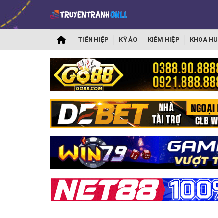
TIÊN HIỆP
KỲ ẢO
KIẾM HIỆP
KHOA HU