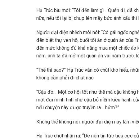
Hạ Trúc bĩu môi: “Tôi đến làm gì… Quên đi, đã k
nữa, nếu tôi lại bị chụp lén mấy bức ảnh xấu thì 
Người đại diện nhếch môi nói: “Cô gái ngốc nghếc
đến biệt thự ven hồ, buổi tối ăn ở quán ăn của
đến mức không đủ khả năng mua một chiếc áo kh
năm, anh ta đã mở một quán ăn vài năm trước, lớ
“Thế thì sao?” Hạ Trúc vẫn có chút khó hiểu, nhữ
không cần phải đi chút nào.
“Cậu đó… Một cơ hội tốt như thế mà cậu không hi
một đại minh tinh như cậu bỏ niềm kiêu hãnh củ
nếu chuyện này được truyền ra… hửm?”
Không thể không nói, người đại diện này làm vi
Hạ Trúc chợt nhận ra: “Đè nén tin tức tiêu cực c