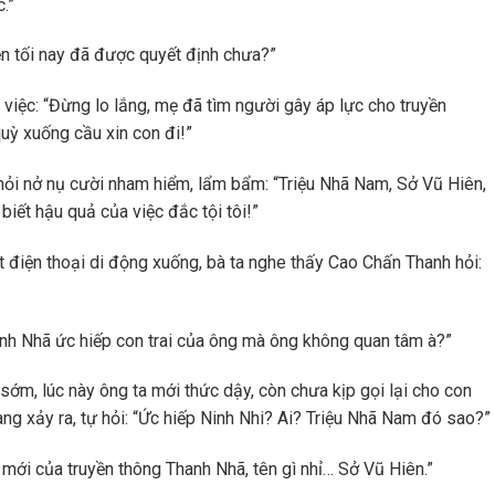
.”
yện tối nay đã được quyết định chưa?”
 việc: “Đừng lo lắng, mẹ đã tìm người gây áp lực cho truyền
quỳ xuống cầu xin con đi!”
khỏi nở nụ cười nham hiểm, lẩm bẩm: “Triệu Nhã Nam, Sở Vũ Hiên,
biết hậu quả của việc đắc tội tôi!”
 điện thoại di động xuống, bà ta nghe thấy Cao Chấn Thanh hỏi:
hanh Nhã ức hiếp con trai của ông mà ông không quan tâm à?”
m, lúc này ông ta mới thức dậy, còn chưa kịp gọi lại cho con
ang xảy ra, tự hỏi: “Ức hiếp Ninh Nhi? Ai? Triệu Nhã Nam đó sao?”
 mới của truyền thông Thanh Nhã, tên gì nhỉ… Sở Vũ Hiên.”