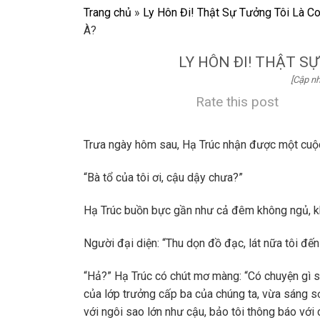
Trang chủ
»
Ly Hôn Đi! Thật Sự Tưởng Tôi Là C
À?
LY HÔN ĐI! THẬT S
[Cập nh
Rate this post
Trưa ngày hôm sau, Hạ Trúc nhận được một cuộc
“Bà tổ của tôi ơi, cậu dậy chưa?”
Hạ Trúc buồn bực gần như cả đêm không ngủ, khịt
Người đại diện: “Thu dọn đồ đạc, lát nữa tôi đến
“Hả?” Hạ Trúc có chút mơ màng: “Có chuyện gì s
của lớp trưởng cấp ba của chúng ta, vừa sáng s
với ngôi sao lớn như cậu, bảo tôi thông báo với c