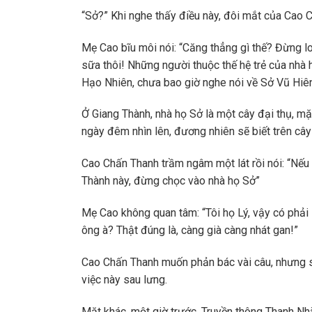
“Sở?” Khi nghe thấy điều này, đôi mắt của Cao 
Mẹ Cao bĩu môi nói: “Căng thẳng gì thế? Đừng lo 
sữa thôi! Những người thuộc thế hệ trẻ của nhà h
Hạo Nhiên, chưa bao giờ nghe nói về Sở Vũ Hiên
Ở Giang Thành, nhà họ Sở là một cây đại thụ, m
ngày đêm nhìn lên, đương nhiên sẽ biết trên cây
Cao Chấn Thanh trầm ngâm một lát rồi nói: “Nếu b
Thành này, đừng chọc vào nhà họ Sở”
Mẹ Cao không quan tâm: “Tôi họ Lý, vậy có phải 
ông à? Thật đúng là, càng già càng nhát gan!”
Cao Chấn Thanh muốn phản bác vài câu, nhưng sau
việc này sau lưng.
Mặt khác, một giờ trước, Truyền thông Thanh Nh