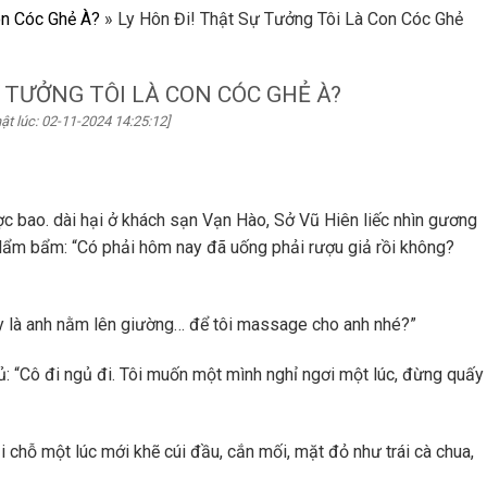
on Cóc Ghẻ À?
»
Ly Hôn Đi! Thật Sự Tưởng Tôi Là Con Cóc Ghẻ
Ự TƯỞNG TÔI LÀ CON CÓC GHẺ À?
ật lúc: 02-11-2024 14:25:12]
c bao. dài hại ở khách sạn Vạn Hào, Sở Vũ Hiên liếc nhìn gương
n, lẩm bẩm: “Có phải hôm nay đã uống phải rượu giả rồi không?
hay là anh nằm lên giường… để tôi massage cho anh nhé?”
ủ: “Cô đi ngủ đi. Tôi muốn một mình nghỉ ngơi một lúc, đừng quấy
i chỗ một lúc mới khẽ cúi đầu, cắn mối, mặt đỏ như trái cà chua,