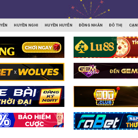
YỄN
HUYỀN NGHI
HUYỀN HUYỄN
ĐỒNG NHÂN
ĐÔ THỊ
CẠN