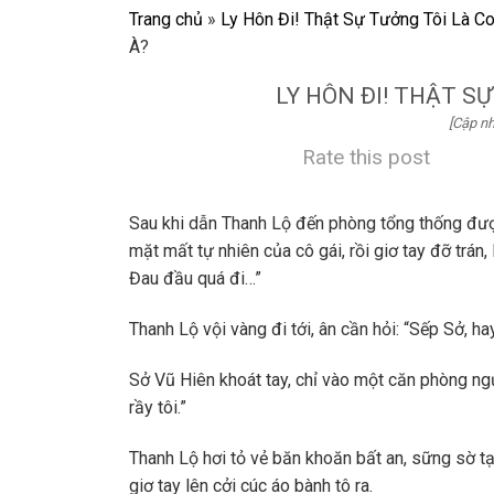
Trang chủ
»
Ly Hôn Đi! Thật Sự Tưởng Tôi Là C
À?
LY HÔN ĐI! THẬT S
[Cập nh
Rate this post
Sau khi dẫn Thanh Lộ đến phòng tổng thống đượ
mặt mất tự nhiên của cô gái, rồi giơ tay đỡ trá
Đau đầu quá đi…”
Thanh Lộ vội vàng đi tới, ân cần hỏi: “Sếp Sở, 
Sở Vũ Hiên khoát tay, chỉ vào một căn phòng ng
rầy tôi.”
Thanh Lộ hơi tỏ vẻ băn khoăn bất an, sững sờ tạ
giơ tay lên cởi cúc áo bành tô ra.