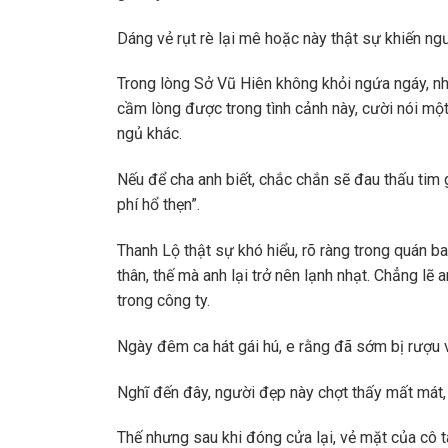
Dáng vẻ rụt rè lại mê hoặc này thật sự khiến ng
Trong lòng Sở Vũ Hiên không khỏi ngứa ngáy, như
cầm lòng được trong tình cảnh này, cười nói một
ngủ khác.
Nếu để cha anh biết, chắc chắn sẽ đau thấu tim
phí hổ thẹn”.
Thanh Lộ thật sự khó hiểu, rõ ràng trong quán 
thân, thế mà anh lại trở nên lạnh nhạt. Chẳng l
trong công ty.
Ngày đêm ca hát gái hú, e rằng đã sớm bị rượu v
Nghĩ đến đây, người đẹp này chợt thấy mất mát,
Thế nhưng sau khi đóng cửa lại, vẻ mặt của cô ta