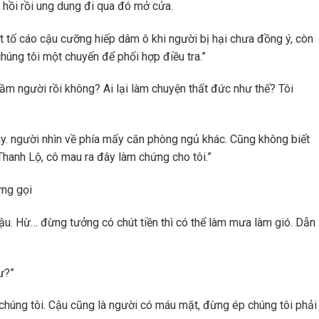
 hồi rồi ung dung đi qua đó mở cửa.
 tố cáo cậu cưỡng hiếp dâm ô khi người bị hại chưa đồng ý, còn
húng tôi một chuyến để phối hợp điều tra.”
ầm người rồi không? Ai lại làm chuyện thất đức như thế? Tôi
xoay. người nhìn về phía mấy căn phòng ngủ khác. Cũng không biết
Thanh Lộ, cô mau ra đây làm chứng cho tôi.”
ừng gọi
 cậu. Hừ… đừng tưởng có chút tiền thì có thể làm mưa làm gió. Dẫn
ư?”
 chúng tôi. Cậu cũng là người có máu mặt, đừng ép chúng tôi phải