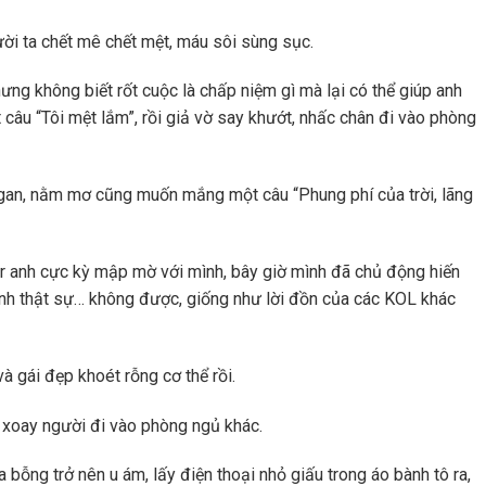
ười ta chết mê chết mệt, máu sôi sùng sục.
ng không biết rốt cuộc là chấp niệm gì mà lại có thể giúp anh
 câu “Tôi mệt lắm”, rồi giả vờ say khướt, nhấc chân đi vào phòng
 gan, nằm mơ cũng muốn mắng một câu “Phung phí của trời, lãng
bar anh cực kỳ mập mờ với mình, bây giờ mình đã chủ động hiến
ẽ anh thật sự… không được, giống như lời đồn của các KOL khác
à gái đẹp khoét rỗng cơ thể rồi.
 xoay người đi vào phòng ngủ khác.
 bỗng trở nên u ám, lấy điện thoại nhỏ giấu trong áo bành tô ra,