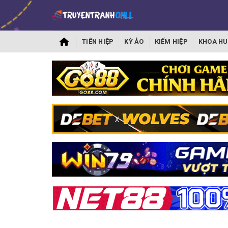
TIÊN HIỆP
KỲ ẢO
KIẾM HIỆP
KHOA HU