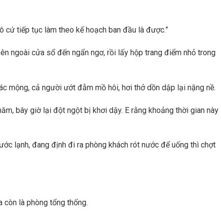
ô cứ tiếp tục làm theo kế hoạch ban đầu là được.”
bên ngoài cửa sổ đến ngẩn ngơ, rồi lấy hộp trang điểm nhỏ trong
 ác mộng, cả người ướt đẫm mồ hôi, hơi thở dồn dập lại nặng nề.
ăm, bây giờ lại đột ngột bị khơi dậy. E rằng khoảng thời gian này
nước lạnh, đang định đi ra phòng khách rót nước để uống thì chợt
a còn là phòng tổng thống.