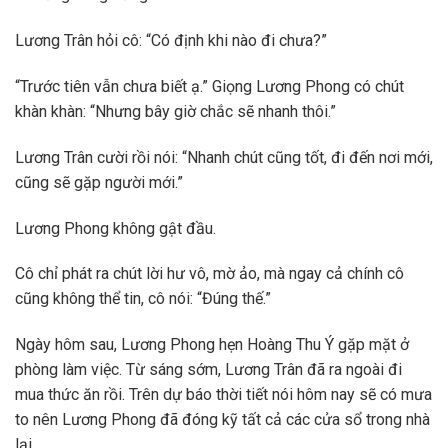
Lương Trân hỏi cô: “Có định khi nào đi chưa?”
“Trước tiên vẫn chưa biết ạ.” Giọng Lương Phong có chút
khàn khàn: “Nhưng bây giờ chắc sẽ nhanh thôi.”
Lương Trân cười rồi nói: “Nhanh chút cũng tốt, đi đến nơi mới,
cũng sẽ gặp người mới.”
Lương Phong không gật đầu.
Cô chỉ phát ra chút lời hư vô, mờ ảo, mà ngay cả chính cô
cũng không thể tin, cô nói: “Đúng thế.”
Ngày hôm sau, Lương Phong hẹn Hoàng Thu Ý gặp mặt ở
phòng làm việc. Từ sáng sớm, Lương Trân đã ra ngoài đi
mua thức ăn rồi. Trên dự báo thời tiết nói hôm nay sẽ có mưa
to nên Lương Phong đã đóng kỹ tất cả các cửa sổ trong nhà
lại.