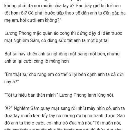
không phải đã nói muốn chia tay à? Sao bây giờ lại trở nên
tốt hơn rồi? Có phải bước tiếp theo sẽ dẫn anh ta đến gặp ba
mẹ em, hỏi cưới em không?”
Lương Phong mặc quần áo xong thì đứng dậy đi đến trước
mặt Nghiêm Sâm, cô dùng sức tát anh ta một bạt tai.
Bạt tai này khiến anh ta nghiêng mặt sang một bên, nhưng
anh ta lại cười càng lỗ mãng hơn.
“Em thật sự cho rằng em có thể ở lại bên cạnh anh ta cả đời
này à?”
“Tôi tự hiểu bản thân mình.” Lương Phong lạnh lùng nói.
“À?” Nghiêm Sâm quay mặt sang rồi nhíu mày nhìn cô, anh ta
đưa tay muốn kéo lấy tay cô nhưng đã bị cô tránh được. Sau
đó anh ta thờ ơ cười, coi như trò đùa mà nói: “Tôi muốn nói,