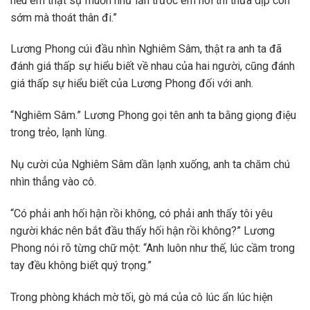
nếu em thật sự muốn như lần trước em nói thì thừa dịp còn
sớm mà thoát thân đi.”
Lương Phong cúi đầu nhìn Nghiêm Sâm, thật ra anh ta đã
đánh giá thấp sự hiểu biết về nhau của hai người, cũng đánh
giá thấp sự hiểu biết của Lương Phong đối với anh.
“Nghiêm Sâm.” Lương Phong gọi tên anh ta bằng giọng điệu
trong trẻo, lạnh lùng.
Nụ cười của Nghiêm Sâm dần lạnh xuống, anh ta chăm chú
nhìn thẳng vào cô.
“Có phải anh hối hận rồi không, có phải anh thấy tôi yêu
người khác nên bắt đầu thấy hối hận rồi không?” Lương
Phong nói rõ từng chữ một: “Anh luôn như thế, lúc cầm trong
tay đều không biết quý trọng.”
Trong phòng khách mờ tối, gò má của cô lúc ẩn lúc hiện