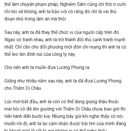
thể làm chuyện phạm pháp, Nghiêm Sâm cũng chỉ thờ ơ cười
rồi nói sẽ không, anh ta bảo với cô rằng đó chỉ là vài thủ
đoạn nhỏ trong làm ăn mà thôi.
Sau này, anh ta đã thay thế chức vị của người cấp trên đó.
Ngao cò tranh nhau, anh ta trở thành đối thủ cạnh tranh mạnh
nhất. Chỉ cần cho đối phương một đòn chí mạng thì anh ta có
thể leo lên đỉnh núi của công ty này.
Cho nên anh ta muốn đưa Lương Phong ra.
Giống như nhiều năm sau này, anh ta đã đưa Lương Phong
cho Thẩm Di Châu.
Lúc mới bắt đầu, anh ta còn có thể dùng giọng điệu thoải
mái hỏi cô đã lên giường với Thẩm Di Châu chưa, bao giờ thì
tiến hành đến bước kia. Nhưng bây giờ khi nghe thấy cô nói
muốn rời đi, anh ta lại cảm nhận được trái tim của mình đang
bị khoét một lỗ rất to mà không ai có thể nghe thấu.