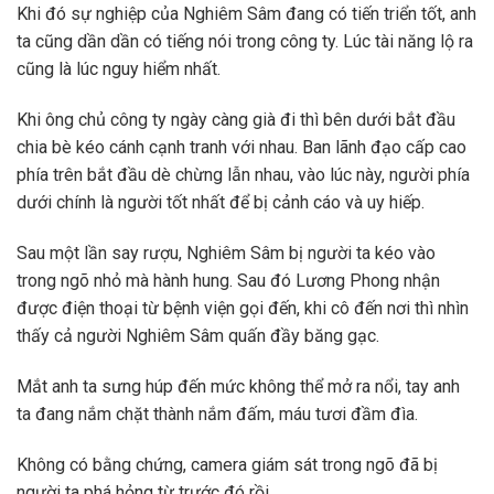
Khi đó sự nghiệp của Nghiêm Sâm đang có tiến triển tốt, anh
ta cũng dần dần có tiếng nói trong công ty. Lúc tài năng lộ ra
cũng là lúc nguy hiểm nhất.
Khi ông chủ công ty ngày càng già đi thì bên dưới bắt đầu
chia bè kéo cánh cạnh tranh với nhau. Ban lãnh đạo cấp cao
phía trên bắt đầu dè chừng lẫn nhau, vào lúc này, người phía
dưới chính là người tốt nhất để bị cảnh cáo và uy hiếp.
Sau một lần say rượu, Nghiêm Sâm bị người ta kéo vào
trong ngõ nhỏ mà hành hung. Sau đó Lương Phong nhận
được điện thoại từ bệnh viện gọi đến, khi cô đến nơi thì nhìn
thấy cả người Nghiêm Sâm quấn đầy băng gạc.
Mắt anh ta sưng húp đến mức không thể mở ra nổi, tay anh
ta đang nắm chặt thành nắm đấm, máu tươi đầm đìa.
Không có bằng chứng, camera giám sát trong ngõ đã bị
người ta phá hỏng từ trước đó rồi.