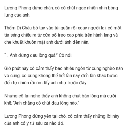
Lương Phong dừng chân, cô có chút ngạc nhiên nhìn bóng
lưng của anh.
Thẩm Di Châu bỏ tay vào túi quần rồi xoay người lại, có một
tia sáng chiếu ra từ cửa sổ treo cao phía trên hành lang và
che khuất khuôn mặt anh dưới ánh đèn nền.
“… Anh đừng đau lòng quá.” Cô nói.
Giờ phút này cô cảm thấy bao nhiêu ngôn từ cũng nghèo nàn
vô cùng, cô cũng không thể hết lần này đến lần khác bước
đến tự nhiên rồi ôm lấy anh như trước đây.
Nhưng cô lại nghe thấy anh không chút bận lòng mà cười
khẽ: “Anh chẳng có chút đau lòng nào.”
Lương Phong đứng yên tại chỗ, cô cảm thấy những lời này
của anh có ý tứ sâu xa nào đó.