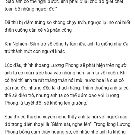
“Sao anh có thể nghỉ được, anh phải ở lại chỗ đó giết chết
toàn bộ những người đó.”
Dã thú bị đâm trúng sẽ không chạy trốn, ngược lại nó chỉ biết
điên cuồng cắn xé và phản công.
Khi Nghiêm Sâm trở về công ty lần nữa, anh ta giống như đã
trở thành một con người khác.
Lúc đầu, thỉnh thoảng Lương Phong sẽ phát hiện trên người
anh ta có mùi nước hoa vào những hôm anh ta về muộn. Khi
cô hỏi thì anh ta rất thẳng thắn nói mùi nước hoa là của cô
gái nào đó, nhưng đều là khách hàng. Thỉnh thoảng anh ta có
thể sẽ diễn trò, nhưng anh ta có thể đảm bảo với Lương
Phong là tuyệt đối sẽ không lên giường.
Sau đó cô thường xuyên nghe thấy anh ta nói với người nào
đó trong điện thoại là “Giám sát, nghe lén”. Trong lòng Lương
Phong bỗng cảm thấy hoảng sợ, cô nhắc nhở anh ta không