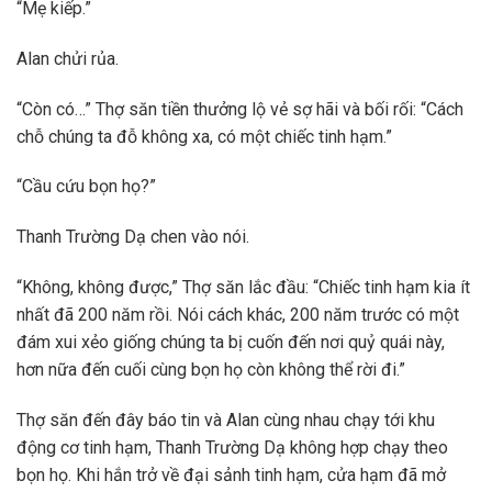
“Mẹ kiếp.”
Alan chửi rủa.
“Còn có…” Thợ săn tiền thưởng lộ vẻ sợ hãi và bối rối: “Cách
chỗ chúng ta đỗ không xa, có một chiếc tinh hạm.”
“Cầu cứu bọn họ?”
Thanh Trường Dạ chen vào nói.
“Không, không được,” Thợ săn lắc đầu: “Chiếc tinh hạm kia ít
nhất đã 200 năm rồi. Nói cách khác, 200 năm trước có một
đám xui xẻo giống chúng ta bị cuốn đến nơi quỷ quái này,
hơn nữa đến cuối cùng bọn họ còn không thể rời đi.”
Thợ săn đến đây báo tin và Alan cùng nhau chạy tới khu
động cơ tinh hạm, Thanh Trường Dạ không hợp chạy theo
bọn họ. Khi hắn trở về đại sảnh tinh hạm, cửa hạm đã mở