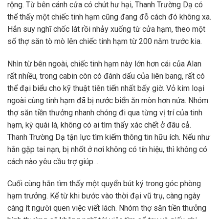
rộng. Từ bên cánh cửa có chút hư hại, Thanh Trường Dạ có
thể thấy một chiếc tinh hạm cũng đang đỗ cách đó không xa.
Hắn suy nghĩ chốc lát rồi nhảy xuống từ cửa hạm, theo một
số thợ săn tò mò lên chiếc tinh hạm từ 200 năm trước kia.
Nhìn từ bên ngoài, chiếc tinh hạm này lớn hơn cái của Alan
rất nhiều, trong cabin còn có đánh dấu của liên bang, rất có
thể đại biểu cho kỹ thuật tiên tiến nhất bấy giờ. Vỏ kim loại
ngoài cùng tinh hạm đã bị nước biển ăn mòn hơn nửa. Nhóm
thợ săn tiền thưởng nhanh chóng đi qua từng vị trí của tinh
hạm, kỳ quái là, không có ai tìm thấy xác chết ở đâu cả.
Thanh Trường Dạ tận lực tìm kiếm thông tin hữu ích. Nếu như
hắn gặp tai nạn, bị nhốt ở nơi không có tín hiệu, thì không có
cách nào yêu cầu trợ giúp…
Cuối cùng hắn tìm thấy một quyển bút ký trong góc phòng
hạm trưởng. Kể từ khi bước vào thời đại vũ trụ, càng ngày
càng ít người quen việc viết lách. Nhóm thợ săn tiền thưởng