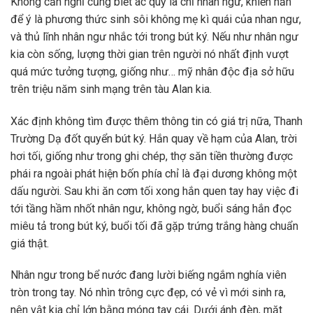
Không cần nghĩ cũng biết ác quỷ là chỉ nhân ngư, khiến hắn
để ý là phương thức sinh sôi không mẹ kì quái của nhan ngư,
và thủ lĩnh nhân ngư nhắc tới trong bút ký. Nếu như nhân ngư
kia còn sống, lượng thời gian trên người nó nhất định vượt
quá mức tưởng tượng, giống như… mỹ nhân độc địa sở hữu
trên triệu năm sinh mạng trên tàu Alan kia.
Xác định không tìm được thêm thông tin có giá trị nữa, Thanh
Trường Dạ đốt quyển bút ký. Hắn quay về hạm của Alan, trời
hơi tối, giống như trong ghi chép, thợ săn tiền thường được
phái ra ngoài phát hiện bốn phía chỉ là đại dương không một
dấu người. Sau khi ăn cơm tối xong hắn quen tay hay việc đi
tới tầng hầm nhốt nhân ngư, không ngờ, buổi sáng hắn đọc
miêu tả trong bút ký, buổi tối đã gặp trứng trắng hàng chuẩn
giá thật.
Nhân ngư trong bể nước đang lười biếng ngắm nghía viên
tròn trong tay. Nó nhìn trông cực đẹp, có vẻ vì mới sinh ra,
nên vật kia chỉ lớn bằng móng tay cái. Dưới ánh đèn, mặt