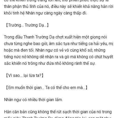
thân phận thủ lĩnh của nó, điều này sẽ khiến khả năng hắn rời
khỏi tinh hệ Nhân ngư càng ngày càng thấp đi.
【Trường… Trường Dạ…】
Trong đầu Thanh Trường Dạ chợt xuất hiện một giọng nói
chưa từng nghe bao giờ, âm sắc tựa như tiếng ca hải yêu, mị
hoặc mà đen tối. Nhân ngư có vẻ vô cùng khổ sở, những
tiếng nức nở không dễ nhận ra và gò má không có chút huyết
sắc khiến nó trông như đứa nhỏ không rành thế sự.
【Vì sao… lại lừa ta?】
【Em muốn thời gian… Ta có thể cho em mà…】
Nhân ngư có nhiều thời gian lắm.
Hắn căn bản cũng không thể rút sạch thời gian của nó trong