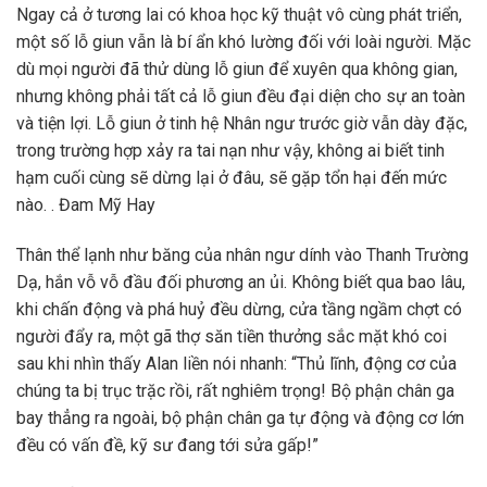
Ngay cả ở tương lai có khoa học kỹ thuật vô cùng phát triển,
một số lỗ giun vẫn là bí ẩn khó lường đối với loài người. Mặc
dù mọi người đã thử dùng lỗ giun để xuyên qua không gian,
nhưng không phải tất cả lỗ giun đều đại diện cho sự an toàn
và tiện lợi. Lỗ giun ở tinh hệ Nhân ngư trước giờ vẫn dày đặc,
trong trường hợp xảy ra tai nạn như vậy, không ai biết tinh
hạm cuối cùng sẽ dừng lại ở đâu, sẽ gặp tổn hại đến mức
nào. . Đam Mỹ Hay
Thân thể lạnh như băng của nhân ngư dính vào Thanh Trường
Dạ, hắn vỗ vỗ đầu đối phương an ủi. Không biết qua bao lâu,
khi chấn động và phá huỷ đều dừng, cửa tầng ngầm chợt có
người đẩy ra, một gã thợ săn tiền thưởng sắc mặt khó coi
sau khi nhìn thấy Alan liền nói nhanh: “Thủ lĩnh, động cơ của
chúng ta bị trục trặc rồi, rất nghiêm trọng! Bộ phận chân ga
bay thẳng ra ngoài, bộ phận chân ga tự động và động cơ lớn
đều có vấn đề, kỹ sư đang tới sửa gấp!”