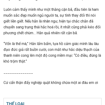
Luôn cảm thấy mình như một thằng cặn bã, đầu tiên là ham
muốn sắc đẹp muốn ngủ người ta, sự tình thay đổi thì nói
giết liền giết. Nếu hắn là nhân ngư, hiện tại chắc chắn đã
chuyển sang trạng thái hắc hoá rồi, ít nhất cũng phải kéo đối
phương chết chùm… Hắn quả nhiên rất cặn bã.
“Vốn là thế mà,” Hắn lẩm bẩm, tựa hồ cảm giác mình lâu lâu
đạo đức giả rất buồn cười, con mắt như hắc diệu thạch của
thanh niên cong lên một độ cong mềm mại: “Có điều, đúng là
khó trộm thật.”
______________
Cứ cẩn thận đấy nghiệp quật không chừa một ai đâu em ơi
THỂ LOẠI