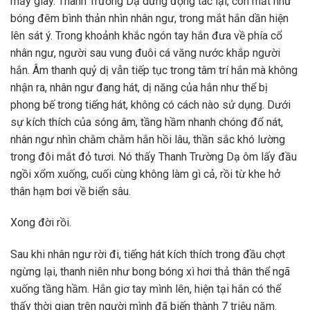
mấy giây. Thanh Trường Dạ dừng động tác lại, con mắt như
bóng đêm bình thản nhìn nhân ngư, trong mắt hắn dần hiện
lên sát ý. Trong khoảnh khắc ngón tay hắn đưa về phía cổ
nhân ngư, người sau vung đuôi cá văng nước khắp người
hắn. Âm thanh quỷ dị vẫn tiếp tục trong tâm trí hắn mà không
nhận ra, nhân ngư đang hát, dị năng của hắn như thể bị
phong bế trong tiếng hát, không có cách nào sử dụng. Dưới
sự kích thích của sóng âm, tầng hầm nhanh chóng đổ nát,
nhân ngư nhìn chằm chằm hắn hồi lâu, thần sắc khó lường
trong đôi mắt đỏ tươi. Nó thấy Thanh Trường Dạ ôm lấy đầu
ngồi xổm xuống, cuối cùng không làm gì cả, rồi từ khe hở
thân hạm bơi về biển sâu.
Xong đời rồi.
Sau khi nhân ngư rời đi, tiếng hát kích thích trong đầu chợt
ngừng lại, thanh niên như bong bóng xì hơi thả thân thể ngã
xuống tầng hầm. Hắn giơ tay mình lên, hiện tại hắn có thể
thấy thời gian trên người mình đã biến thành 7 triệu năm.