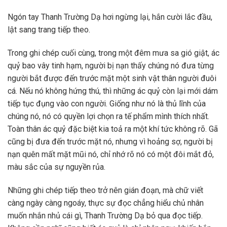
Ngón tay Thanh Trường Dạ hơi ngừng lại, hắn cười lắc đầu,
lật sang trang tiếp theo.
Trong ghi chép cuối cùng, trong một đêm mưa sa gió giật, ác
quỷ bao vây tinh hạm, người bị nạn thấy chúng nó đưa từng
người bắt được đến trước mặt một sinh vật thân người đuôi
cá. Nếu nó không hứng thú, thì những ác quỷ còn lại mới dám
tiếp tục đụng vào con người. Giống như nó là thủ lĩnh của
chúng nó, nó có quyền lợi chọn ra tế phẩm mình thích nhất.
Toàn thân ác quỷ đặc biệt kia toả ra một khí tức không rõ. Gã
cũng bị đưa đến trước mặt nó, nhưng vì hoảng sợ, người bị
nạn quên mất mặt mũi nó, chỉ nhớ rõ nó có một đôi mắt đỏ,
màu sắc của sự nguyền rủa.
Những ghi chép tiếp theo trở nên gián đoạn, mà chữ viết
càng ngày càng ngoáy, thực sự đọc chẳng hiểu chủ nhân
muốn nhắn nhủ cái gì, Thanh Trường Dạ bỏ qua đọc tiếp.