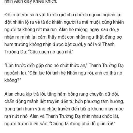
nhìn Alan đầy khiêu khích.
Đối mặt với sinh vật trước giờ nhu nhược ngoan ngoãn lại
đột nhiên lộ ra vẻ tà ác khiến người ta mê muội, cũng khiến
người ta không rét mà run. Alan hé miệng, ngay sau đó, y
nhận ra mình lại cảm thấy một con nhân ngư thật đáng sợ,
hạm trưởng không nhịn được bật cười, y nói với Thanh
Trường Dạ: “Cậu quen nó quá nhỉ.”
“Lần trước đến gặp cho nó chút thức ăn,” Thanh Trường Dạ
ngoảnh lại: “Đến lúc tới tinh hệ Nhân ngư rồi, anh có thả nó
không?”
Alan chưa kịp trả lời, tầng hầm bỗng rung chuyển dữ dội,
chấn động mãnh liệt truyền đến từ bốn phương tám hướng,
trong tinh hạm vững chắc truyền đến tiếng khung máy móc
rạn nứt nhỏ. Alan và Thanh Trường Dạ nhìn nhau chốc lát,
người trước biến sắc: “Chúng ta đụng phải lỗ giun rồi!”