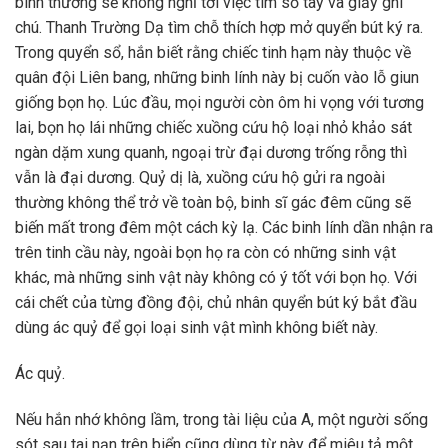
bình thường sẽ không nghĩ tới việc tìm sổ tay và giấy ghi
chú. Thanh Trường Dạ tìm chỗ thích hợp mở quyển bút ký ra.
Trong quyển sổ, hắn biết rằng chiếc tinh hạm này thuộc về
quân đội Liên bang, những binh lính này bị cuốn vào lỗ giun
giống bọn họ. Lúc đầu, mọi người còn ôm hi vọng với tương
lai, bọn họ lái những chiếc xuồng cứu hộ loại nhỏ khảo sát
ngàn dặm xung quanh, ngoại trừ đại dương trống rỗng thì
vẫn là đại dương. Quỷ dị là, xuồng cứu hộ gửi ra ngoài
thường không thể trở về toàn bộ, binh sĩ gác đêm cũng sẽ
biến mất trong đêm một cách kỳ lạ. Các binh lính dần nhận ra
trên tinh cầu này, ngoài bọn họ ra còn có những sinh vật
khác, mà những sinh vật này không có ý tốt với bọn họ. Với
cái chết của từng đồng đội, chủ nhân quyển bút ký bắt đầu
dùng ác quỷ để gọi loại sinh vật mình không biết này.
Ác quỷ.
Nếu hắn nhớ không lầm, trong tài liệu của A, một người sống
sót sau tai nạn trên biển cũng dùng từ này để miêu tả một