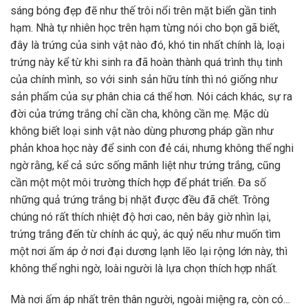
sáng bóng đẹp đẽ như thế trôi nổi trên mặt biển gần tinh
hạm. Nhà tự nhiên học trên hạm từng nói cho bọn gã biết,
đây là trứng của sinh vật nào đó, khó tin nhất chính là, loại
trứng này kể từ khi sinh ra đã hoàn thành quá trình thụ tinh
của chính mình, so với sinh sản hữu tính thì nó giống như
sản phẩm của sự phân chia cá thể hơn. Nói cách khác, sự ra
đời của trứng trắng chỉ cần cha, không cần mẹ. Mặc dù
không biết loại sinh vật nào dùng phương pháp gần như
phản khoa học này để sinh con đẻ cái, nhưng không thể nghi
ngờ rằng, kể cả sức sống mãnh liệt như trứng trắng, cũng
cần một một môi trường thích hợp để phát triển. Đa số
những quả trứng trắng bị nhặt được đều đã chết. Trông
chúng nó rất thích nhiệt độ hơi cao, nên bây giờ nhìn lại,
trứng trắng đến từ chính ác quỷ, ác quỷ nếu như muốn tìm
một nơi ấm áp ở nơi đại dương lạnh lẽo lại rộng lớn này, thì
không thể nghi ngờ, loài người là lựa chọn thích hợp nhất.
Mà nơi ấm áp nhất trên thân người, ngoài miệng ra, còn có…