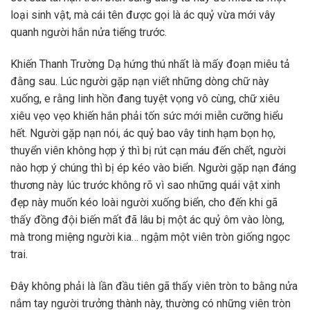
loại sinh vật, mà cái tên được gọi là ác quỷ vừa mới vây
quanh người hắn nửa tiếng trước.
Khiến Thanh Trường Dạ hứng thú nhất là mấy đoạn miêu tả
đằng sau. Lúc người gặp nạn viết những dòng chữ này
xuống, e rằng linh hồn đang tuyệt vọng vô cùng, chữ xiêu
xiêu vẹo vẹo khiến hắn phải tốn sức mới miễn cưỡng hiểu
hết. Người gặp nạn nói, ác quỷ bao vây tinh hạm bọn họ,
thuyển viên không hợp ý thì bị rút cạn máu đến chết, người
nào hợp ý chúng thì bị ép kéo vào biển. Người gặp nạn đáng
thương này lúc trước không rõ vì sao những quái vật xinh
đẹp này muốn kéo loài người xuống biển, cho đến khi gã
thấy đồng đội biến mất đã lâu bị một ác quỷ ôm vào lòng,
mà trong miệng người kia… ngậm một viên tròn giống ngọc
trai.
Đây không phải là lần đầu tiên gã thấy viên tròn to bằng nửa
nắm tay người trưởng thành này, thường có những viên tròn