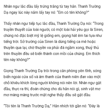
Nhân ngư lắc đầu lấy trứng trắng từ tay hắn. Thanh Trường
Dạ ngay lúc này nắm lấy tay nó: “Em có tên không?”
Thấy nhân ngư tiếp tục lắc đầu, Thanh Trường Dạ nói: “Trong
truyền thuyết của loài người, có một loài hải yêu gọi là Siren,
chúng nó đặc biệt mỹ lệ giống em, giọng hát êm tai tựa như
tiếng trời. Sở trường của Siren là dùng tiếng ca mê hoặc
thuyền qua lại, chờ thuyền va phải đá ngầm xong, thuỷ thủ
trên thuyền đều sẽ biến thành con mồi của chúng. Em thích
tên này không?”
Giọng Thanh Trường Dạ trôi trong căn phòng yên tĩnh, sóng
biển ngoài cửa sổ và âm thanh của thanh niên đan vào một
chỗ khiêu khích lòng người không nói nên lời. Nhân ngư gật
đầu, thực ra thì, đoán chừng cho dù hắn nói gì, sinh vật mơ
mơ màng màng trước mặt nghe thấy đều sẽ gật đầu.
“Tôi tên là Thanh Trường Dạ,” Hắn nhích tới gần nó: “Đây là