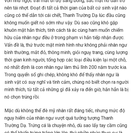
vốn như ngọc trai mất đi độ sáng bóng, sắc mặt nó dần trở
nên tái nhợt. Đoạt đi tất cả thời gian của bất cứ sinh vật nào
cũng có thể dẫn tới cái chết, Thanh Trường Dạ lúc đầu cũng
không muốn giết nó sớm như vậy. Dù sao cũng khó gặp
khuôn mặt hắn thích, tính cách tà ác cùng ham muốn chiếm
hữu của nhân ngư đều ở trong phạm vi hắn tiếp nhận được.
Vấn đề là, thứ trước mặt mình hình như không phải nhân ngư
bình thường, mắt đỏ, thông minh, giỏi nguỵ trang, cùng lượng
thời gian kinh người, tổng hợp các loại điều kiện lại một chỗ,
nó nhất định là con nhân ngư làm thủ lĩnh 200 năm trước kia.
Trong quyển sổ ghi chép, không khó để thấy nhân ngư là
sinh vật có suy nghĩ và tình cảm, chúng nó biết chọn ra người
mình thích, từ tất cả những gì đã xảy ra đến giờ, hắn hẳn là bị
nó chọn trúng rồi.
Mặc dù không thể đè mỹ nhân rất đáng tiếc, nhưng mức độ
nguy hiểm của nhân ngư vượt quá tưởng tượng Thanh
Trường Dạ. Trứng cá là chuyện nhỏ, dù sao lấy tay cầm cũng
có thể khiến trứng trắng lớn lên, thứ phiền phức thực sự là