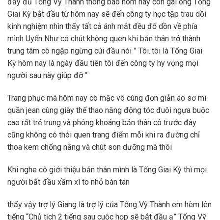
đầy đủ Tống Vỹ Thành thông báo hôm nay con gái ông Tống
Giai Kỳ bắt đầu từ hôm nay sẽ đến công ty học tập trau dồi
kinh nghiệm nhìn thấy tất cả ánh mắt đều đổ dồn về phía
mình Uyển Như có chút không quen khi bản thân trở thành
trung tâm cô ngập ngừng cúi đầu nói ” Tôi..tôi là Tống Giai
Kỳ hôm nay là ngày đầu tiên tôi đến công ty hy vọng mọi
người sau này giúp đỡ “
Trang phục mà hôm nay cô mặc vô cùng đơn giản áo sơ mi
quần jean cùng giày thể thao năng động tóc đuôi ngựa buộc
cao rất trẻ trung và phóng khoáng bản thân cô trước đây
cũng không có thói quen trang điểm mỗi khi ra đường chỉ
thoa kem chống nắng và chút son dưỡng mà thôi
Khi nghe cô giới thiệu bản thân mình là Tống Giai Kỳ thì mọi
người bắt đầu xầm xì to nhỏ bàn tán
thấy vậy trợ lý Giang là trợ lý của Tống Vỹ Thành em hèm lên
tiếng “Chủ tịch 2 tiếng sau cuộc họp sẽ bắt đầu ạ” Tống Vỹ