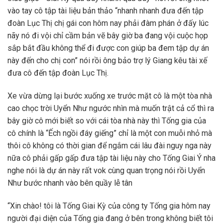
vào tay cô tập tài liệu bản thảo “nhanh nhanh đưa đến tập
đoàn Lục Thị chị gái con hôm nay phải đàm phán ở đấy lúc
nãy nó đi vội chỉ cầm bản vẽ bây giờ ba đang vội cuộc họp
sắp bắt đầu không thể đi được con giúp ba đem tập dự án
này đến cho chị con” nói rồi ông bảo trợ lý Giang kêu tài xế
đưa cô đến tập đoàn Lục Thị.
Xe vừa dừng lại bước xuống xe trước mặt cô là một tòa nhà
cao chọc trời Uyển Như ngước nhìn mà muốn trật cả cổ thì ra
bây giờ cô mới biết so với cái tòa nhà này thì Tống gia của
cô chính là “Ếch ngồi đáy giếng” chỉ là một con muỗi nhỏ mà
thôi cô không có thời gian để ngắm cái lâu đài nguy nga này
nữa cô phải gấp gấp đưa tập tài liệu này cho Tống Giai Ý nha
nghe nói là dự án này rất vok cùng quan trọng nói rồi Uyển
Như bước nhanh vào bên quầy lễ tân
“Xin chào! tôi là Tống Giai Kỳ của công ty Tống gia hôm nay
người đại diện của Tống gia đang ở bên trong không biết tôi