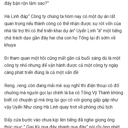
đây bận rộn lắm sao?”
Hà Linh đáp” Công ty chúng ta hôm nay có một dự án rất
quan trọng nếu thành công có thể nhận được sự rót vốn của
nhà tài trợ thì có thể triển khai dự án” Uyển Linh “à” một tiếng
chả trách dạo gần đây hai cha con họ Tống lại đi sớm về
khuya
Đi tham quan một hồi cũng mất gần cả buổi sáng dù là một
công ty nhỏ nhưng để vận hành được cả một công ty ngày
càng phát triển đúng là cả một vấn đề
Reng…reng..còn đang mãi mê suy nghĩ thì điện thoại cô đổ
chuông mà người gọi lại chính là ba cô Tống Vỹ Thành không
biết có chuyện gì mà ông lại gọi cô với giọng gấp gáp như
vậy Uyển Như cùng Hà Linh quay trơt về phòng chủ tịch
Đẩy cửa bước vào chưa kịp lên tiếng đã nghe giọng ông
thúc giục ” Giai Kỳ qua đây nhanh qua đây” nói rồi ông nhét