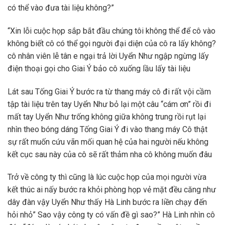
có thể vào đưa tài liệu không?”
“Xin lỗi cuộc họp sắp bắt đầu chúng tôi không thể để cô vào
không biết cô có thể gọi người đại diện của cô ra lấy không?
cô nhân viên lễ tân e ngại trả lời Uyển Như ngập ngừng lấy
điện thoại gọi cho Giai Ý bảo cô xuống lầu lấy tài liệu
Lát sau Tống Giai Ý bước ra từ thang máy cô đi rất vội cầm
tập tài liệu trên tay Uyển Như bỏ lại một câu “cám ơn” rồi đi
mất tay Uyển Như trống không giữa không trung rồi rụt lại
nhìn theo bóng dáng Tống Giai Ý đi vào thang máy Cô thật
sự rất muốn cứu vãn mối quan hệ của hai người nếu không
kết cục sau này của cô sẽ rất thảm nha cô không muốn đâu
Trở về công ty thì cũng là lúc cuộc họp của mọi người vừa
kết thúc ai nấy bước ra khỏi phòng họp vẻ mặt đều căng như
dây đàn vậy Uyển Như thấy Hà Linh bước ra liền chạy đến
hỏi nhỏ” Sao vậy công ty có vấn đề gì sao?” Hà Linh nhìn cô