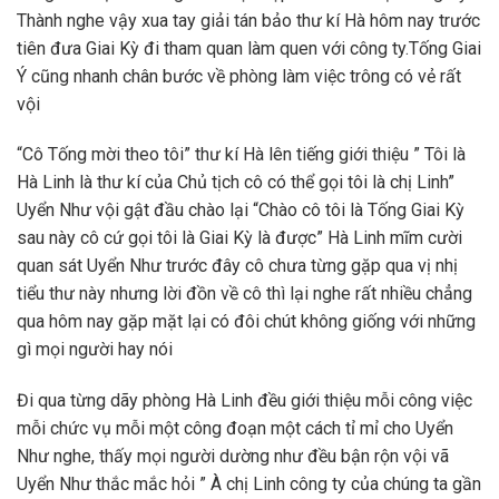
Thành nghe vậy xua tay giải tán bảo thư kí Hà hôm nay trước
tiên đưa Giai Kỳ đi tham quan làm quen với công ty.Tống Giai
Ý cũng nhanh chân bước về phòng làm việc trông có vẻ rất
vội
“Cô Tống mời theo tôi” thư kí Hà lên tiếng giới thiệu ” Tôi là
Hà Linh là thư kí của Chủ tịch cô có thể gọi tôi là chị Linh”
Uyển Như vội gật đầu chào lại “Chào cô tôi là Tống Giai Kỳ
sau này cô cứ gọi tôi là Giai Kỳ là được” Hà Linh mĩm cười
quan sát Uyển Như trước đây cô chưa từng gặp qua vị nhị
tiểu thư này nhưng lời đồn về cô thì lại nghe rất nhiều chẳng
qua hôm nay gặp mặt lại có đôi chút không giống với những
gì mọi người hay nói
Đi qua từng dãy phòng Hà Linh đều giới thiệu mỗi công việc
mỗi chức vụ mỗi một công đoạn một cách tỉ mỉ cho Uyển
Như nghe, thấy mọi người dường như đều bận rộn vội vã
Uyển Như thắc mắc hỏi ” À chị Linh công ty của chúng ta gần