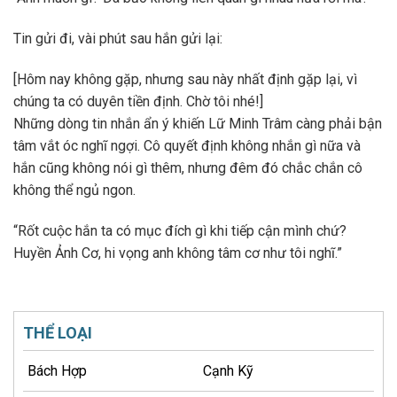
Tin gửi đi, vài phút sau hắn gửi lại:
[Hôm nay không gặp, nhưng sau này nhất định gặp lại, vì
chúng ta có duyên tiền định. Chờ tôi nhé!]
Những dòng tin nhắn ẩn ý khiến Lữ Minh Trâm càng phải bận
tâm vắt óc nghĩ ngợi. Cô quyết định không nhắn gì nữa và
hắn cũng không nói gì thêm, nhưng đêm đó chắc chắn cô
không thể ngủ ngon.
“Rốt cuộc hắn ta có mục đích gì khi tiếp cận mình chứ?
Huyền Ảnh Cơ, hi vọng anh không tâm cơ như tôi nghĩ.”
THỂ LOẠI
Bách Hợp
Cạnh Kỹ