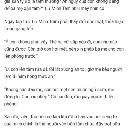
gia sản tỷ đô là tầm thường? An nguy của con không đáng
để ba mẹ bận tâm?” Lữ Minh Tâm nhíu mày nhìn cô.
Ngay lập tức, Lữ Minh Trâm phải thay đổi sắc mặt, thỏa hiệp
trong gang tấc.
“Ý con không phải vậy. Thế ba cứ sắp xếp đi, con như nào
cũng được. Còn giờ con hơi mệt, nên xin phép ba mẹ cho con
lên phòng trước.”
“Ừ, con lên tắm rửa đi, rồi lát xuống ăn tối, giờ mẹ kêu người
làm đi hâm nóng thức ăn.”
“Không cần đâu mẹ, con hơi mệt nên muốn ngủ sớm, mẹ
đừng lo. Con xin phép.” Cô cúi đầu, rồi quay người đi lên
phòng.
Sau đó, việc đầu tiên cô làm khi đặt chân vào nơi riêng tư
của mình chính là thả người vào bồn tắm chứa đầy bọt sữa