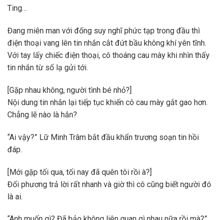
Ting…
Đang miên man với đống suy nghĩ phức tạp trong đầu thì
điện thoại vang lên tin nhắn cắt đứt bầu không khí yên tĩnh.
Với tay lấy chiếc điện thoại, cô thoáng cau mày khi nhìn thấy
tin nhắn từ số lạ gửi tới.
[Gặp nhau không, người tình bé nhỏ?]
Nội dung tin nhắn lại tiếp tục khiến cô cau mày gắt gao hơn.
Chẳng lẽ nào là hắn?
“Ai vậy?” Lữ Minh Trâm bắt đầu khẩn trương soạn tin hồi
đáp.
[Mới gặp tối qua, tối nay đã quên tôi rồi à?]
Đối phương trả lời rất nhanh và giờ thì cô cũng biết người đó
là ai.
“Anh muốn gì? Đã bảo không liên quan gì nhau nữa rồi mà?”