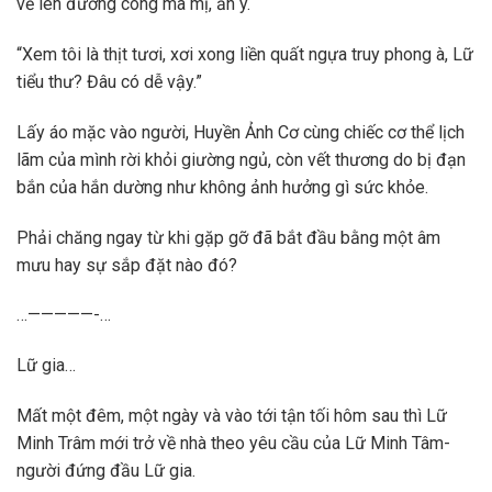
vẽ lên đường cong ma mị, ẩn ý.
“Xem tôi là thịt tươi, xơi xong liền quất ngựa truy phong à, Lữ
tiểu thư? Đâu có dễ vậy.”
Lấy áo mặc vào người, Huyền Ảnh Cơ cùng chiếc cơ thể lịch
lãm của mình rời khỏi giường ngủ, còn vết thương do bị đạn
bắn của hắn dường như không ảnh hưởng gì sức khỏe.
Phải chăng ngay từ khi gặp gỡ đã bắt đầu bằng một âm
mưu hay sự sắp đặt nào đó?
…—————-…
Lữ gia…
Mất một đêm, một ngày và vào tới tận tối hôm sau thì Lữ
Minh Trâm mới trở về nhà theo yêu cầu của Lữ Minh Tâm-
người đứng đầu Lữ gia.