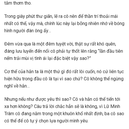
tắm thơm tho.
Trong giây phút thư giãn, lẽ ra cô nên để thần trí thoải mái
nhất có thể, vậy mà, chính lúc này lại bỗng nhiên nhớ về bóng
hình người đàn ông ấy…
Đêm vừa qua là một đêm tuyệt vời, thật sự rất khó quên,
đáng lưu luyến đến nổi cô phải tự thốt lên rằng “lần đầu tiên
nếm trải mùi vị tình ái lại đặc biệt vậy sao?”
Cơ thể của hắn ta là một thứ gì đó rất lôi cuốn, nó cứ liên tục
hiện hữu trong đầu cô là tại vì sao chứ? Cô không thể ngừng
nghĩ về hắn…
Nhưng nếu như được yêu thì sao? Cô và hắn có thể tiến tới
xa hơn không? Câu trả lời chắc hẳn sẽ là không, vì Lữ Minh
Trâm cô đang nằm trong một khuôn khổ nhất định, ba cô sao
có thể để cô tự ý chọn lựa người mình yêu.