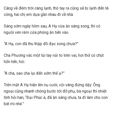
Càng về đêm trời càng lạnh, thò tay ra cũng sẽ bị lạnh đến tê
cóng, hai chị em dựa gần nhau đi về nhà.
Sáng sớm ngày hôm sau, A Hạ vừa ăn sáng xong, thì có
người vén rèm cửa phòng ăn tiến vào.
“A Hạ, con đã thu thập đồ đạc xong chưa?”
Cha Phương vác một túi tay nải to trên vai, hơi thở có chút
hổn hển, hỏi.
“A cha, sao cha lại đến sớm thế ạ?”
Trên mặt A Hạ hiện lên nụ cười, vội vàng đứng dậy. Ông
ngoại cũng nhanh chóng bước tới đỡ phụ, bà ngoại thì nhiệt
tình hỏi han, “Đại Phúc à, đã ăn sáng chưa, ta đi làm cho con
bát mì nhé.”