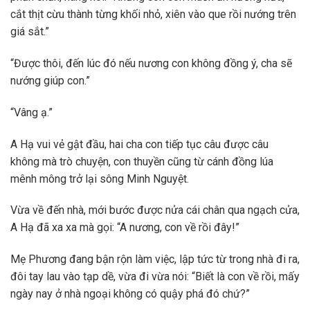
cắt thịt cừu thành từng khối nhỏ, xiên vào que rồi nướng trên
giá sắt.”
“Được thôi, đến lúc đó nếu nương con không đồng ý, cha sẽ
nướng giúp con.”
“Vâng ạ.”
A Hạ vui vẻ gật đầu, hai cha con tiếp tục câu được câu
không mà trò chuyện, con thuyền cũng từ cánh đồng lúa
mênh mông trở lại sông Minh Nguyệt.
Vừa về đến nhà, mới bước được nửa cái chân qua ngạch cửa,
A Hạ đã xa xa mà gọi: “A nương, con về rồi đây!”
Mẹ Phương đang bận rộn làm việc, lập tức từ trong nhà đi ra,
đôi tay lau vào tạp dề, vừa đi vừa nói: “Biết là con về rồi, mấy
ngày nay ở nhà ngoại không có quậy phá đó chứ?”