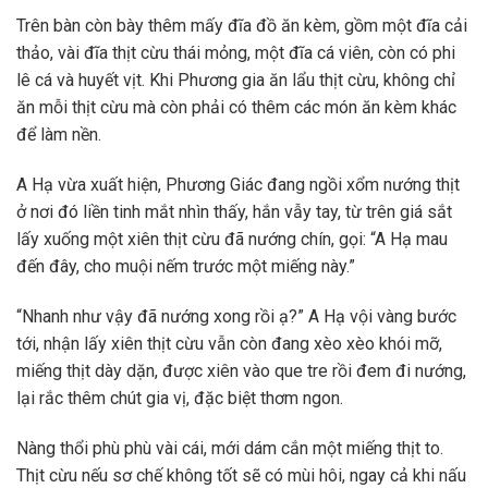
Trên bàn còn bày thêm mấy đĩa đồ ăn kèm, gồm một đĩa cải
thảo, vài đĩa thịt cừu thái mỏng, một đĩa cá viên, còn có phi
lê cá và huyết vịt. Khi Phương gia ăn lẩu thịt cừu, không chỉ
ăn mỗi thịt cừu mà còn phải có thêm các món ăn kèm khác
để làm nền.
A Hạ vừa xuất hiện, Phương Giác đang ngồi xổm nướng thịt
ở nơi đó liền tinh mắt nhìn thấy, hắn vẫy tay, từ trên giá sắt
lấy xuống một xiên thịt cừu đã nướng chín, gọi: “A Hạ mau
đến đây, cho muội nếm trước một miếng này.”
“Nhanh như vậy đã nướng xong rồi ạ?” A Hạ vội vàng bước
tới, nhận lấy xiên thịt cừu vẫn còn đang xèo xèo khói mỡ,
miếng thịt dày dặn, được xiên vào que tre rồi đem đi nướng,
lại rắc thêm chút gia vị, đặc biệt thơm ngon.
Nàng thổi phù phù vài cái, mới dám cắn một miếng thịt to.
Thịt cừu nếu sơ chế không tốt sẽ có mùi hôi, ngay cả khi nấu