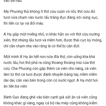
vào để nấu.
Mẹ Phương thả không ít thịt cừu cuộn vô nồi, thịt cừu đỏ
tươi vừa chạm vào nước lẩu trắng đục đang sôi sùng sục,
thì liền co lại và đổi màu.
A Hạ gắp một miếng nhỏ, vị khác hẳn so với thịt cừu nướng
xiên, thịt nhúng lẩu tươi và mềm hơn, được thái cực kỳ mỏng,
chỉ cần chạm nhẹ vào răng là có thể bị cắn đứt.
Một mình A Hạ ăn hết non nửa đĩa thịt, còn uống kha khá
nước lẩu, hơi thở phả ra cũng thoang thoảng mùi của thịt
cừu. Cha Phương còn gắp thêm cá viên cho nàng, cá viên
làm từ thịt cá tươi được đánh nhuyễn bằng tay, mềm mềm
dai dai, cắn vào bên trong còn có nước ngọt. A Hạ một hơi
ăn liền ba viên.
Bánh Gạo đang ghé vào bên cạnh giá sắt ăn cá viên cũng
không khác gì nàng, ngay cả bộ râu mép cũng không kiềm