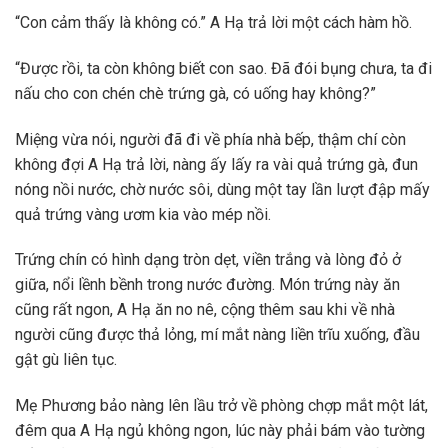
“Con cảm thấy là không có.” A Hạ trả lời một cách hàm hồ.
“Được rồi, ta còn không biết con sao. Đã đói bụng chưa, ta đi
nấu cho con chén chè trứng gà, có uống hay không?”
Miệng vừa nói, người đã đi về phía nhà bếp, thậm chí còn
không đợi A Hạ trả lời, nàng ấy lấy ra vài quả trứng gà, đun
nóng nồi nước, chờ nước sôi, dùng một tay lần lượt đập mấy
quả trứng vàng ươm kia vào mép nồi.
Trứng chín có hình dạng tròn dẹt, viền trắng và lòng đỏ ở
giữa, nổi lềnh bềnh trong nước đường. Món trứng này ăn
cũng rất ngon, A Hạ ăn no nê, cộng thêm sau khi về nhà
người cũng được thả lỏng, mí mắt nàng liền trĩu xuống, đầu
gật gù liên tục.
Mẹ Phương bảo nàng lên lầu trở về phòng chợp mắt một lát,
đêm qua A Hạ ngủ không ngon, lúc này phải bám vào tường