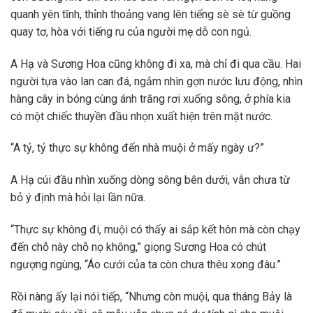
quanh yên tĩnh, thỉnh thoảng vang lên tiếng sè sè từ guồng
quay tơ, hòa với tiếng ru của người mẹ dỗ con ngủ.
A Hạ và Sương Hoa cũng không đi xa, mà chỉ đi qua cầu. Hai
người tựa vào lan can đá, ngắm nhìn gợn nước lưu động, nhìn
hàng cây in bóng cùng ánh trăng rơi xuống sông, ở phía kia
có một chiếc thuyền đầu nhọn xuất hiện trên mặt nước.
“A tỷ, tỷ thực sự không đến nhà muội ở mấy ngày ư?”
A Hạ cúi đầu nhìn xuống dòng sông bên dưới, vẫn chưa từ
bỏ ý định mà hỏi lại lần nữa.
“Thực sự không đi, muội có thấy ai sắp kết hôn mà còn chạy
đến chỗ này chỗ nọ không,” giọng Sương Hoa có chút
ngượng ngùng, “Áo cưới của ta còn chưa thêu xong đâu.”
Rồi nàng ấy lại nói tiếp, “Nhưng còn muội, qua tháng Bảy là