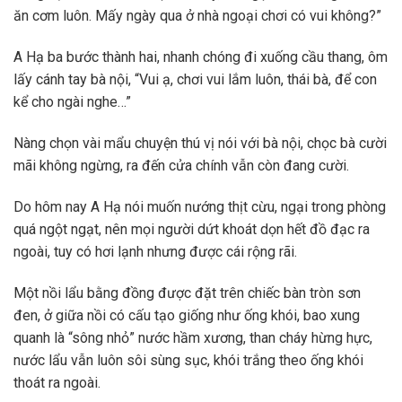
ăn cơm luôn. Mấy ngày qua ở nhà ngoại chơi có vui không?”
A Hạ ba bước thành hai, nhanh chóng đi xuống cầu thang, ôm
lấy cánh tay bà nội, “Vui ạ, chơi vui lắm luôn, thái bà, để con
kể cho ngài nghe…”
Nàng chọn vài mẩu chuyện thú vị nói với bà nội, chọc bà cười
mãi không ngừng, ra đến cửa chính vẫn còn đang cười.
Do hôm nay A Hạ nói muốn nướng thịt cừu, ngại trong phòng
quá ngột ngạt, nên mọi người dứt khoát dọn hết đồ đạc ra
ngoài, tuy có hơi lạnh nhưng được cái rộng rãi.
Một nồi lẩu bằng đồng được đặt trên chiếc bàn tròn sơn
đen, ở giữa nồi có cấu tạo giống như ống khói, bao xung
quanh là “sông nhỏ” nước hầm xương, than cháy hừng hực,
nước lẩu vẫn luôn sôi sùng sục, khói trắng theo ống khói
thoát ra ngoài.