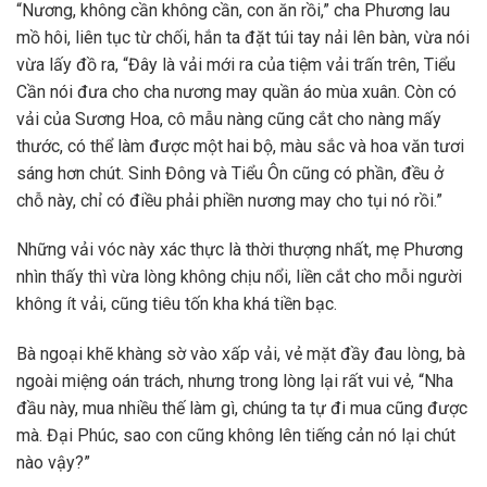
“Nương, không cần không cần, con ăn rồi,” cha Phương lau
mồ hôi, liên tục từ chối, hắn ta đặt túi tay nải lên bàn, vừa nói
vừa lấy đồ ra, “Đây là vải mới ra của tiệm vải trấn trên, Tiểu
Cần nói đưa cho cha nương may quần áo mùa xuân. Còn có
vải của Sương Hoa, cô mẫu nàng cũng cắt cho nàng mấy
thước, có thể làm được một hai bộ, màu sắc và hoa văn tươi
sáng hơn chút. Sinh Đông và Tiểu Ôn cũng có phần, đều ở
chỗ này, chỉ có điều phải phiền nương may cho tụi nó rồi.”
Những vải vóc này xác thực là thời thượng nhất, mẹ Phương
nhìn thấy thì vừa lòng không chịu nổi, liền cắt cho mỗi người
không ít vải, cũng tiêu tốn kha khá tiền bạc.
Bà ngoại khẽ khàng sờ vào xấp vải, vẻ mặt đầy đau lòng, bà
ngoài miệng oán trách, nhưng trong lòng lại rất vui vẻ, “Nha
đầu này, mua nhiều thế làm gì, chúng ta tự đi mua cũng được
mà. Đại Phúc, sao con cũng không lên tiếng cản nó lại chút
nào vậy?”