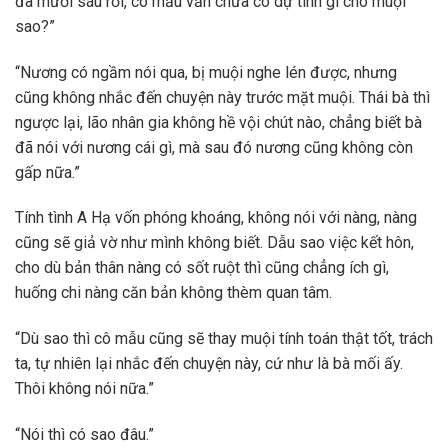
đã mười sáu rồi, cô mẫu vẫn chưa có dự tính gì cho muội
sao?”
“Nương có ngầm nói qua, bị muội nghe lén được, nhưng
cũng không nhắc đến chuyện này trước mặt muội. Thái bà thì
ngược lại, lão nhân gia không hề vội chút nào, chẳng biết bà
đã nói với nương cái gì, mà sau đó nương cũng không còn
gấp nữa.”
Tính tình A Hạ vốn phóng khoáng, không nói với nàng, nàng
cũng sẽ giả vờ như mình không biết. Dẫu sao việc kết hôn,
cho dù bản thân nàng có sốt ruột thì cũng chẳng ích gì,
huống chi nàng căn bản không thèm quan tâm.
“Dù sao thì cô mẫu cũng sẽ thay muội tính toán thật tốt, trách
ta, tự nhiên lại nhắc đến chuyện này, cứ như là bà mối ấy.
Thôi không nói nữa.”
“Nói thì có sao đâu.”