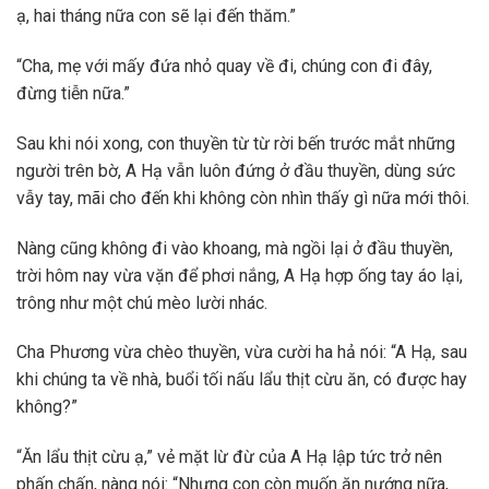
ạ, hai tháng nữa con sẽ lại đến thăm.”
“Cha, mẹ với mấy đứa nhỏ quay về đi, chúng con đi đây,
đừng tiễn nữa.”
Sau khi nói xong, con thuyền từ từ rời bến trước mắt những
người trên bờ, A Hạ vẫn luôn đứng ở đầu thuyền, dùng sức
vẫy tay, mãi cho đến khi không còn nhìn thấy gì nữa mới thôi.
Nàng cũng không đi vào khoang, mà ngồi lại ở đầu thuyền,
trời hôm nay vừa vặn để phơi nắng, A Hạ hợp ống tay áo lại,
trông như một chú mèo lười nhác.
Cha Phương vừa chèo thuyền, vừa cười ha hả nói: “A Hạ, sau
khi chúng ta về nhà, buổi tối nấu lẩu thịt cừu ăn, có được hay
không?”
“Ăn lẩu thịt cừu ạ,” vẻ mặt lừ đừ của A Hạ lập tức trở nên
phấn chấn, nàng nói: “Nhưng con còn muốn ăn nướng nữa,