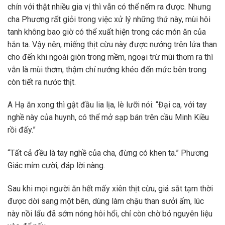
chín với thật nhiều gia vị thì vẫn có thể nếm ra được. Nhưng
cha Phương rất giỏi trong việc xử lý những thứ này, mùi hôi
tanh không bao giờ có thể xuất hiện trong các món ăn của
hắn ta. Vậy nên, miếng thịt cừu này được nướng trên lửa than
cho đến khi ngoài giòn trong mềm, ngoại trừ mùi thơm ra thì
vẫn là mùi thơm, thậm chí nướng khéo đến mức bên trong
còn tiết ra nước thịt.
A Hạ ăn xong thì gật đầu lia lịa, lè lưỡi nói: “Đại ca, với tay
nghề này của huynh, có thể mở sạp bán trên cầu Minh Kiều
rồi đấy.”
“Tất cả đều là tay nghề của cha, đừng có khen ta.” Phương
Giác mỉm cười, đáp lời nàng.
Sau khi mọi người ăn hết mấy xiên thịt cừu, giá sắt tạm thời
được dời sang một bên, dùng làm chậu than sưởi ấm, lúc
này nồi lẩu đã sớm nóng hôi hổi, chỉ còn chờ bỏ nguyên liệu