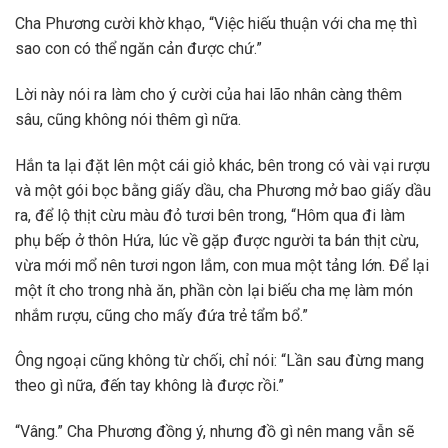
Cha Phương cười khờ khạo, “Việc hiếu thuận với cha mẹ thì
sao con có thể ngăn cản được chứ.”
Lời này nói ra làm cho ý cười của hai lão nhân càng thêm
sâu, cũng không nói thêm gì nữa.
Hắn ta lại đặt lên một cái giỏ khác, bên trong có vài vại rượu
và một gói bọc bằng giấy dầu, cha Phương mở bao giấy dầu
ra, để lộ thịt cừu màu đỏ tươi bên trong, “Hôm qua đi làm
phụ bếp ở thôn Hứa, lúc về gặp được người ta bán thịt cừu,
vừa mới mổ nên tươi ngon lắm, con mua một tảng lớn. Để lại
một ít cho trong nhà ăn, phần còn lại biếu cha mẹ làm món
nhắm rượu, cũng cho mấy đứa trẻ tẩm bổ.”
Ông ngoại cũng không từ chối, chỉ nói: “Lần sau đừng mang
theo gì nữa, đến tay không là được rồi.”
“Vâng.” Cha Phương đồng ý, nhưng đồ gì nên mang vẫn sẽ