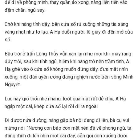
để đi về phòng mình, thay quần áo xong, nàng liền tiến vào
đệm chăn, ngủ say.
Chờ khi nàng tỉnh dậy, bên cửa sổ rủ xuống những tia sáng
vàng nhạt như tơ lụa, A Hạ duỗi người, lê giày đi đến mở cửa
sổ.
Bầu trời ở trấn Lũng Thủy vẫn xán lạn như mọi khi, mây ráng
đầy trời, sau khi tỉnh ngủ, hiếm khi nàng trở nên trầm tĩnh, A
Hạ ghé vào ô cửa sổ không muốn đứng dậy, đưa mắt nhìn
xuống, một đàn uyên ương đang nghịch nước trên sông Minh
Nguyệt.
Lúc này gió thổi nhẹ nhàng, lướt qua mặt rất dễ chịu, A Hạ
ngáp một cái, khép cửa sổ lại rồi đi ra ngoài.
Đi được nửa đường, nàng gặp bà nội đang đi lên, bà cụ vui
mừng nói: “Nương con bảo con mệt nên đã về phòng ngủ, ta
đang định đi lên nhìn một cái đây, sẵn gọi con xuống dưới