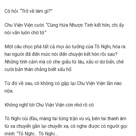
Cô hỏi: “Trở về làm gì?”
Chu Viện Viện cười: “Cùng Hứa Nhược Tinh kết hôn, chị ấy
nói vẫn luôn chờ tớ.”
Một câu chọc phá tất cả mọi ảo tưởng của Tô Nghi, hóa ra
hai người đã đến mức nói đến chuyện kết hôn rồi sao?
Những tình cảm mà cô che giấu từ lâu, xấu xí dơ bẩn, chê
cười bản thân chẳng biết xấu hổ.
Từ đó về sau, cô không có gặp lại Chu Viện Viện lần nào
nữa.
Không nghĩ tới Chu Viện Viện còn nhớ rõ cô.
Tô Nghi cúi đầu, màng tai từng trận vù vù, bên tai thanh âm
từ xa chuyển gần lại chuyển xa, cô nghe được có người gọi
mình: “Tô Nghi… Tô Nghi…