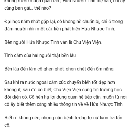
không được muốn quan tâm, Hứa Nhược Tinh thế nào, chị ấy
cùng bạn gái… thế nào?
Đại học năm nhất gặp lại, cô không hề chuẩn bị, chỉ ở trong
đám người nhìn một cái, liền phát hiện Hứa Nhược Tinh.
Bên người Hứa Nhược Tinh vẫn là Chu Viện Viện.
Tình cảm của hai người thật bền lâu.
Bền lâu đến làm cô ghen ghét, ghen ghét đến ốm nặng.
Sau khi ra nước ngoài cảm xúc chuyển biến tốt đẹp hơn
không ít, sau đó cô biết, Chu Viện Viện cũng tới trường học
đối diện cô. Cô hèn hạ lợi dụng quan hệ tiếp cận, muốn từ nơi
cô ấy biết thêm càng nhiều thông tin về về Hứa Nhược Tinh.
Biết rõ không nên, nhưng căn bệnh tương tư cứ luôn tra tấn
cô.