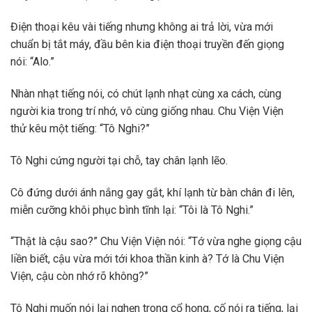
Điện thoại kêu vài tiếng nhưng không ai trả lời, vừa mới
chuẩn bị tắt máy, đầu bên kia điện thoại truyền đến giọng
nói: “Alo.”
Nhàn nhạt tiếng nói, có chút lạnh nhạt cùng xa cách, cùng
người kia trong trí nhớ, vô cùng giống nhau. Chu Viện Viện
thử kêu một tiếng: “Tô Nghi?”
Tô Nghi cứng người tại chỗ, tay chân lạnh lẽo.
Cô đứng dưới ánh nắng gay gắt, khí lạnh từ bàn chân đi lên,
miễn cưỡng khôi phục bình tĩnh lại: “Tôi là Tô Nghi.”
“Thật là cậu sao?” Chu Viện Viện nói: “Tớ vừa nghe giọng cậu
liền biết, cậu vừa mới tới khoa thần kinh à? Tớ là Chu Viện
Viện, cậu còn nhớ rõ không?”
Tô Nghi muốn nói lại nghẹn trong cổ họng, cố nói ra tiếng, lại