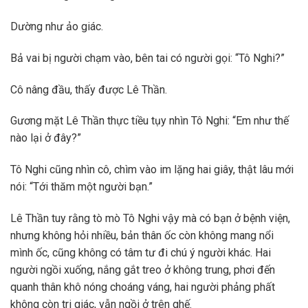
Dường như ảo giác.
Bả vai bị người chạm vào, bên tai có người gọi: “Tô Nghi?”
Cô nâng đầu, thấy được Lê Thần.
Gương mặt Lê Thần thực tiều tụy nhìn Tô Nghi: “Em như thế
nào lại ở đây?”
Tô Nghi cũng nhìn cô, chìm vào im lặng hai giây, thật lâu mới
nói: “Tới thăm một người bạn.”
Lê Thần tuy rằng tò mò Tô Nghi vậy mà có bạn ở bệnh viện,
nhưng không hỏi nhiều, bản thân ốc còn không mang nổi
mình ốc, cũng không có tâm tư đi chú ý người khác. Hai
người ngồi xuống, nắng gắt treo ở không trung, phơi đến
quanh thân khô nóng choáng váng, hai người phảng phất
không còn tri giác, vẫn ngồi ở trên ghế.