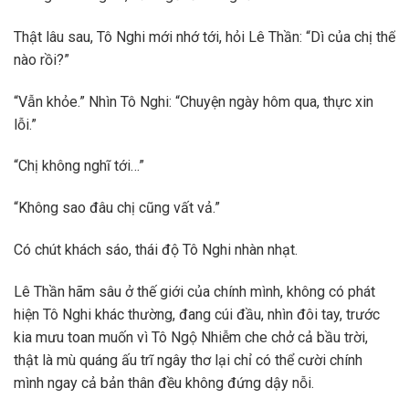
Thật lâu sau, Tô Nghi mới nhớ tới, hỏi Lê Thần: “Dì của chị thế
nào rồi?”
“Vẫn khỏe.” Nhìn Tô Nghi: “Chuyện ngày hôm qua, thực xin
lỗi.”
“Chị không nghĩ tới…”
“Không sao đâu chị cũng vất vả.”
Có chút khách sáo, thái độ Tô Nghi nhàn nhạt.
Lê Thần hãm sâu ở thế giới của chính mình, không có phát
hiện Tô Nghi khác thường, đang cúi đầu, nhìn đôi tay, trước
kia mưu toan muốn vì Tô Ngộ Nhiễm che chở cả bầu trời,
thật là mù quáng ấu trĩ ngây thơ lại chỉ có thể cười chính
mình ngay cả bản thân đều không đứng dậy nỗi.