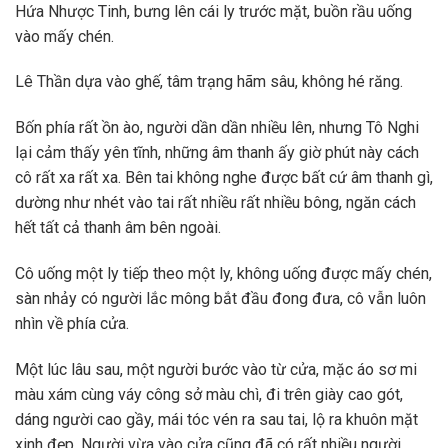
Hứa Nhược Tinh, bưng lên cái ly trước mặt, buồn rầu uống
vào mấy chén.
Lê Thần dựa vào ghế, tâm trạng hãm sâu, không hé răng.
Bốn phía rất ồn ào, người dần dần nhiều lên, nhưng Tô Nghi
lại cảm thấy yên tĩnh, những âm thanh ấy giờ phút này cách
cô rất xa rất xa. Bên tai không nghe được bất cứ âm thanh gì,
dường như nhét vào tai rất nhiều rất nhiều bông, ngăn cách
hết tất cả thanh âm bên ngoài.
Cô uống một ly tiếp theo một ly, không uống được mấy chén,
sàn nhảy có người lắc mông bắt đầu đong đưa, cô vẫn luôn
nhìn về phía cửa.
Một lúc lâu sau, một người bước vào từ cửa, mặc áo sơ mi
màu xám cùng váy công sở màu chì, đi trên giày cao gót,
dáng người cao gầy, mái tóc vén ra sau tai, lộ ra khuôn mặt
xinh đẹp. Người vừa vào cửa cũng đã có rất nhiều người