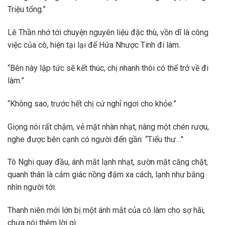
Triệu tổng.”
Lê Thần nhớ tới chuyện nguyên liệu đặc thù, vồn dĩ là công
việc của cô, hiện tại lại để Hứa Nhược Tinh đi làm.
“Bên này lập tức sẽ kết thúc, chị nhanh thôi có thể trở về đi
làm.”
“Không sao, trước hết chị cứ nghỉ ngơi cho khỏe.”
Giọng nói rất chậm, vẻ mặt nhàn nhạt, nâng một chén rượu,
nghe được bên cạnh có người đến gần: “Tiểu thư…”
Tô Nghi quay đầu, ánh mắt lạnh nhạt, sườn mặt căng chặt,
quanh thân là cảm giác nồng đậm xa cách, lạnh như băng
nhìn người tới.
Thanh niên mới lớn bị một ánh mắt của cô làm cho sợ hãi,
chưa nói thêm lời gì.