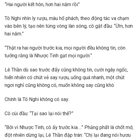
“Hai người kết hôn, hơn hai năm rồi”
Tô Nghi nhìn ly rượu, màu hổ phách, theo động tác va chạm
vào bên lý, tạo nên từng vòng làn sóng, cô gật đầu: “Ừm, hơn
hai năm.”
“Thật ra hai người trước kia, mọi người đều không tin, còn
tưởng rằng là Nhược Tinh gạt mọi người.”
Lê Thần dù sao trước đấy cũng không tin, cười ngây ngốc,
hiển nhiên có chút vẻ say rượu, uống quá nhanh, một chút
ngơi nghỉ cũng không có, muốn không say cũng khó.
Chính là Tô Nghi không có say.
Cô cúi đầu: “Tại sao lại nói thế?”
“Bởi vì Nhược Tinh, cô ấy trước kia….” Phảng phất là chốt mở,
đột nhiên dừng lại, Lê Thần đập trán: “Chị lại đang nói hươu