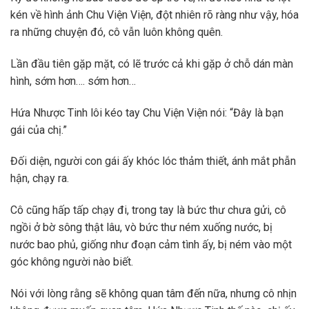
kén về hình ảnh Chu Viện Viện, đột nhiên rõ ràng như vậy, hóa
ra những chuyện đó, cô vẫn luôn không quên.
Lần đầu tiên gặp mặt, có lẽ trước cả khi gặp ở chỗ dán màn
hình, sớm hơn…. sớm hơn…
Hứa Nhược Tinh lôi kéo tay Chu Viện Viện nói: “Đây là bạn
gái của chị.”
Đối diện, người con gái ấy khóc lóc thảm thiết, ánh mắt phẫn
hận, chạy ra.
Cô cũng hấp tấp chạy đi, trong tay là bức thư chưa gửi, cô
ngồi ở bờ sông thật lâu, vò bức thư ném xuống nước, bị
nước bao phủ, giống như đoạn cảm tình ấy, bị ném vào một
góc không người nào biết.
Nói với lòng rằng sẽ không quan tâm đến nữa, nhưng cô nhịn