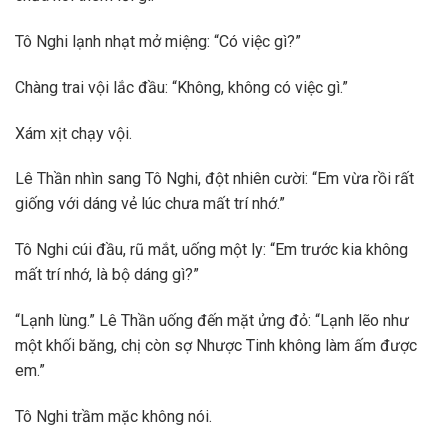
Tô Nghi lạnh nhạt mở miệng: “Có việc gì?”
Chàng trai vội lắc đầu: “Không, không có việc gì.”
Xám xịt chạy vội.
Lê Thần nhìn sang Tô Nghi, đột nhiên cười: “Em vừa rồi rất
giống với dáng vẻ lúc chưa mất trí nhớ.”
Tô Nghi cúi đầu, rũ mắt, uống một ly: “Em trước kia không
mất trí nhớ, là bộ dáng gì?”
“Lạnh lùng.” Lê Thần uống đến mặt ửng đỏ: “Lạnh lẽo như
một khối băng, chị còn sợ Nhược Tinh không làm ấm được
em.”
Tô Nghi trầm mặc không nói.