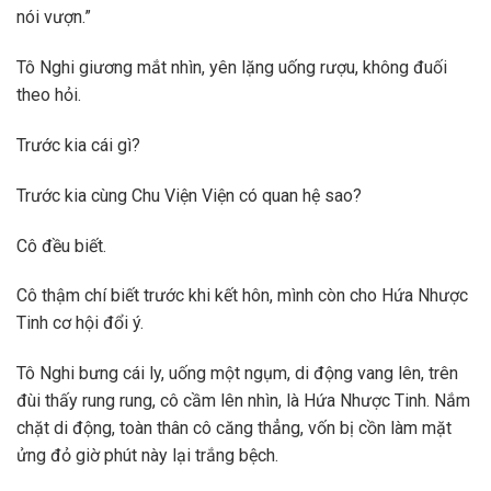
nói vượn.”
Tô Nghi giương mắt nhìn, yên lặng uống rượu, không đuối
theo hỏi.
Trước kia cái gì?
Trước kia cùng Chu Viện Viện có quan hệ sao?
Cô đều biết.
Cô thậm chí biết trước khi kết hôn, mình còn cho Hứa Nhược
Tinh cơ hội đổi ý.
Tô Nghi bưng cái ly, uống một ngụm, di động vang lên, trên
đùi thấy rung rung, cô cầm lên nhìn, là Hứa Nhược Tinh. Nắm
chặt di động, toàn thân cô căng thẳng, vốn bị cồn làm mặt
ửng đỏ giờ phút này lại trắng bệch.