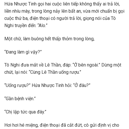
Hứa Nhược Tinh gọi hai cuộc liên tiếp không thấy ai trả lời,
liền nhíu mày, trong lòng nảy lên bất an, vừa mới chuẩn bị gọi
cuộc thứ ba, điện thoại có người trả lời, giọng nói của Tô
Nghi truyền đến: “Alo.”
Một chữ, làm buông hết thấp thỏm trong lòng,
“Đang làm gì vậy?”
Tô Nghi đưa mắt về Lê Thần, đáp: “Ở bên ngoài.” Dừng một
chút, lại nói: “Cùng Lê Thần uống rượu.”
“Uống rượu?” Hứa Nhược Tinh hỏi: “Ở đâu?”
“Gần bệnh viện.”
“Chị lập tức qua đây.”
Hơi hơi hé miệng, điện thoại đã cắt đứt, cô gửi định vị cho