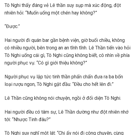
Tô Nghi thấy đáng vẻ Lê thần suy sụp mà xúc động, đột
nhiên hỏi: “Muốn uống một chén hay không?”
“Được.”
Hai người đi quán bar gần bệnh viện, giờ buổi chiều, không
có nhiều người, bên trong an an tĩnh tĩnh. Lê Thần tiến vào hỏi
Tô Nghi uống cái gì, Tô Nghi cũng không biết, cô nhìn về phía
người phục vụ: “Có gì giới thiệu không?”
Người phục vụ lập tức tinh thần phấn chấn đưa ra ba bốn
loại rượu ngon, Tô Nghi gật đầu: “Đều cho hết lên đi.”
Lê Thần cũng không nói chuyện, ngồi ở đối diện Tô Nghi.
Hai người đều có tâm sự, Lê Thần dường như đột nhiên nhớ
tới: “Nhược Tinh đâu?”
Tô Nghi suy nghĩ một lát: “Chị ấy nói đi công chuyện, cùng