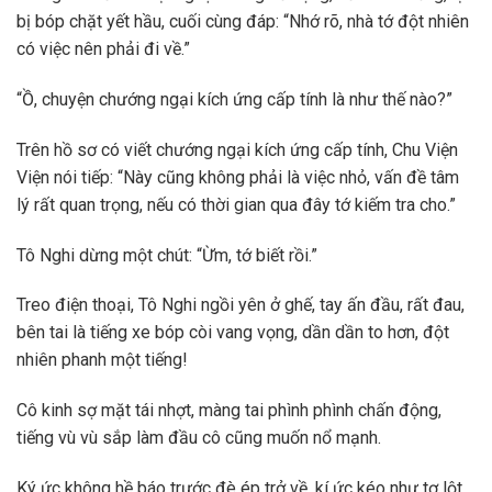
bị bóp chặt yết hầu, cuối cùng đáp: “Nhớ rõ, nhà tớ đột nhiên
có việc nên phải đi về.”
“Ồ, chuyện chướng ngại kích ứng cấp tính là như thế nào?”
Trên hồ sơ có viết chướng ngại kích ứng cấp tính, Chu Viện
Viện nói tiếp: “Này cũng không phải là việc nhỏ, vấn đề tâm
lý rất quan trọng, nếu có thời gian qua đây tớ kiếm tra cho.”
Tô Nghi dừng một chút: “Ừm, tớ biết rồi.”
Treo điện thoại, Tô Nghi ngồi yên ở ghế, tay ấn đầu, rất đau,
bên tai là tiếng xe bóp còi vang vọng, dần dần to hơn, đột
nhiên phanh một tiếng!
Cô kinh sợ mặt tái nhợt, màng tai phình phình chấn động,
tiếng vù vù sắp làm đầu cô cũng muốn nổ mạnh.
Ký ức không hề báo trước đè ép trở về, kí ức kéo như tơ lột