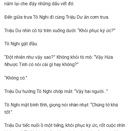
nắm lại che đậy những dấu vết đó.
Đến giữa trưa Tô Nghi đi cùng Triệu Dư ăn cơm trưa.
Triệu Dư nhìn cô từ trên xuống dưới: “Khôi phục ký ức?”
Tô Nghi gật đầu.
“Đột nhiên như vậy sao?” Không khỏi tò mò: “Vậy Hứa
Nhược Tinh có nói cái gì hay không?”
“Không có.”
Triệu Dư hướng Tô Nghi chớp mắt: “Vậy hai người…”
Tô Nghi mặt bình tĩnh, giọng nói nhàn nhạt: “Chúng tớ khá
tốt.”
Triệu Dư tiếc nuối ồ một tiếng, khôi phục ký ức, rốt cuộc nhìn