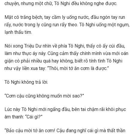
chuyện, nhưng một chữ, Tô Nghi đều không nghe được.
Mặt cô trắng bệch, tay cầm ly uống nước, đầu ngón tay run
rẩy, nước trong ly cũng run rẩy theo. Tô Nghi uống một ngụm,
lạnh thấu tim.
Nói xong Triệu Dư nhìn về phía Tô Nghi, thấy cô ấy cúi đầu,
làm như thực áy náy. Cũng cảm thấy chính mình vừa mới oán
giận có phải nhiều quá hay không, biết rõ tính tình Tô Nghi
như vậy liền xua tay: “Thôi, mời tớ ăn cơm là được.”
Tô Nghi không trả lời.
“Cơm cậu cũng không muốn mời sao?”
Lúc này Tô Nghi mới ngẩng đầu, bên tai chậm rãi khôi phục
âm thanh: “Cái gì?”
“Bảo cậu mời tớ ăn cơm! Cậu đang nghĩ cái gì mà thất thần