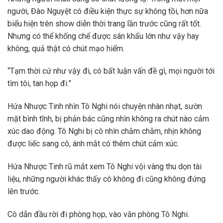
người, Đào Nguyệt có điều kiện thực sự không tồi, hơn nữa
biểu hiện trên show diễn thời trang lần trước cũng rất tốt.
Nhưng có thể khống chế được sân khấu lớn như vậy hay
không, quả thật có chút mạo hiểm.
“Tạm thời cứ như vậy đi, có bất luận vấn đề gì, mọi người tới
tìm tôi, tan họp đi.”
Hứa Nhược Tinh nhìn Tô Nghi nói chuyện nhàn nhạt, sườn
mặt bình tĩnh, bị phản bác cũng nhìn không ra chút nào cảm
xúc dao động. Tô Nghi bị cô nhìn chằm chằm, nhịn không
được liếc sang cô, ánh mắt có thêm chút cảm xúc.
Hứa Nhược Tinh rũ mắt xem Tô Nghi vội vàng thu dọn tài
liệu, những người khác thấy cô không đi cũng không đứng
lên trước.
Cô dẫn đầu rời đi phòng họp, vào văn phòng Tô Nghi.