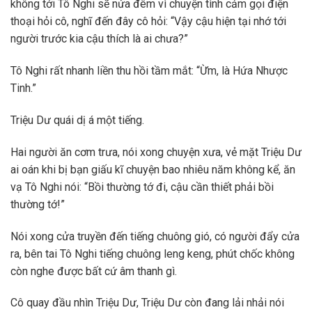
không tới Tô Nghi sẽ nửa đêm vì chuyện tình cảm gọi điện
thoại hỏi cô, nghĩ đến đây cô hỏi: “Vậy cậu hiện tại nhớ tới
người trước kia cậu thích là ai chưa?”
Tô Nghi rất nhanh liền thu hồi tầm mắt: “Ừm, là Hứa Nhược
Tinh.”
Triệu Dư quái dị á một tiếng.
Hai người ăn cơm trưa, nói xong chuyện xưa, vẻ mặt Triệu Dư
ai oán khi bị bạn giấu kĩ chuyện bao nhiêu năm không kể, ăn
vạ Tô Nghi nói: “Bồi thường tớ đi, cậu cần thiết phải bồi
thường tớ!”
Nói xong cửa truyền đến tiếng chuông gió, có người đẩy cửa
ra, bên tai Tô Nghi tiếng chuông leng keng, phút chốc không
còn nghe được bất cứ âm thanh gì.
Cô quay đầu nhìn Triệu Dư, Triệu Dư còn đang lải nhải nói