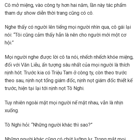
Cô mở miệng, vào công ty hơn hai năm, lần này tác phẩm
tham dự show diễn thời trang cũng có cô.
Nghe thấy có người lên tiếng mọi người nhìn qua, cô gái lại
nói: “Tôi cũng cảm thấy hẳn là nên cho người mới một cơ
hội.”
Mọi người nghe được lời cô ta nói, nhếch nhếch khóe miệng,
đối với Văn Liễu, ấn tượng sâu nhất của mọi người là thích
nịnh hót. Trước kia có Triệu Tam ở công ty, còn theo trước
theo sau, nịnh nọt tổng giám đốc, nịnh nọt giám đốc thiết kế
trước, hiện tại lại tới nịnh nọt Tô Nghi.
Tuy nhiên ngoài mặt mọi người nể mặt nhau, vẫn là nhịn
xuống.
Tô Nghi hỏi: “Những người khác thì sao?”
Những người khác cũng có chút lưỡng lự. Trong mắt mọi