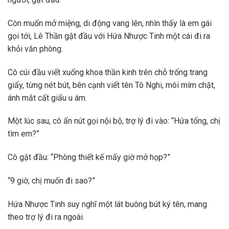
Còn muốn mở miệng, di động vang lên, nhìn thấy là em gái
gọi tới, Lê Thần gật đầu với Hứa Nhược Tinh một cái đi ra
khỏi văn phòng.
Cô cúi đầu viết xuống khoa thần kinh trên chỗ trống trang
giấy, từng nét bút, bên cạnh viết tên Tô Nghi, môi mím chặt,
ánh mắt cất giấu u ám.
Một lúc sau, cô ấn nút gọi nội bộ, trợ lý đi vào: “Hứa tổng, chị
tìm em?”
Cô gật đầu: “Phòng thiết kế mấy giờ mở họp?”
“9 giờ, chị muốn đi sao?”
Hứa Nhược Tinh suy nghĩ một lát buông bút ký tên, mang
theo trợ lý đi ra ngoài.