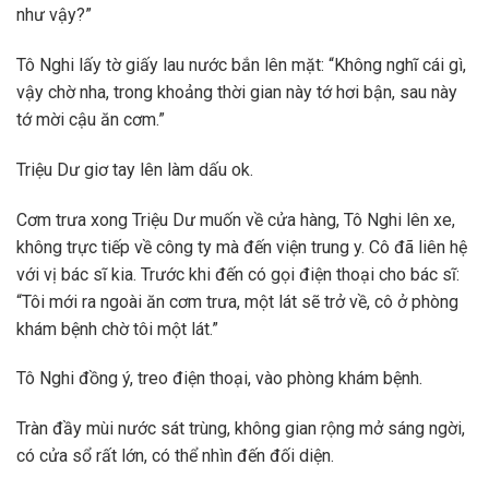
như vậy?”
Tô Nghi lấy tờ giấy lau nước bắn lên mặt: “Không nghĩ cái gì,
vậy chờ nha, trong khoảng thời gian này tớ hơi bận, sau này
tớ mời cậu ăn cơm.”
Triệu Dư giơ tay lên làm dấu ok.
Cơm trưa xong Triệu Dư muốn về cửa hàng, Tô Nghi lên xe,
không trực tiếp về công ty mà đến viện trung y. Cô đã liên hệ
với vị bác sĩ kia. Trước khi đến có gọi điện thoại cho bác sĩ:
“Tôi mới ra ngoài ăn cơm trưa, một lát sẽ trở về, cô ở phòng
khám bệnh chờ tôi một lát.”
Tô Nghi đồng ý, treo điện thoại, vào phòng khám bệnh.
Tràn đầy mùi nước sát trùng, không gian rộng mở sáng ngời,
có cửa sổ rất lớn, có thể nhìn đến đối diện.