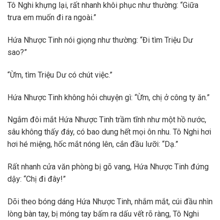
Tô Nghi khựng lại, rất nhanh khôi phục như thường: “Giữa
trưa em muốn đi ra ngoài.”
Hứa Nhược Tinh nói giọng như thường: “Đi tìm Triệu Dư
sao?”
“Ừm, tìm Triệu Dư có chút việc.”
Hứa Nhược Tinh không hỏi chuyện gì: “Ừm, chị ở công ty ăn.”
Ngắm đôi mắt Hứa Nhược Tinh trầm tĩnh như một hồ nước,
sâu không thấy đáy, có bao dung hết mọi ôn nhu. Tô Nghi hơi
hơi hé miệng, hốc mắt nóng lên, cắn đầu lưỡi: “Dạ.”
Rất nhanh cửa văn phòng bị gõ vang, Hứa Nhược Tinh đứng
dậy: “Chị đi đây!”
Dõi theo bóng dáng Hứa Nhược Tinh, nhắm mắt, cúi đầu nhìn
lòng bàn tay, bị móng tay bấm ra dấu vết rõ ràng, Tô Nghi