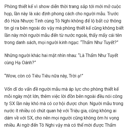
Phòng thiết kế vì show diễn thời trang sắp tới mới mở cuộc
họp, lần này là xác định phong cách cho người mẫu. Trước
đó Hứa Nhược Tinh cùng Tô Nghi không để lộ bất cứ thông
tin gì ra bên ngoài do vậy mà phòng thiết kế cũng không biết
lần này mời người mẫu đến từ nước ngoài, thấy mấy cái tên
trong danh sách, mọi người kinh ngạc: “Thẩm Như Tuyết?”
Những người khác hai mặt nhìn nhau: “Là Thẩm Như Tuyết
cùng Hạ Oánh?”
“Wow, còn có Tiêu Tiêu nữa này, Trời ạ!”
Vốn dĩ do vấn đề người mẫu mà áp lực cho phòng thiết kế
mỗi ngày một lớn, thêm việc lời đồn bên ngoài đều nói công
ty SX lần này khó mà có cơ hội được chọn. Người mẫu trong
nước ít nhiều có chút quan hệ với Triệu gia, cũng không ai
dám về với SX, cho nên mọi người cũng không ôm hi vọng
nhiều. Ai ngờ đến Tô Nghi vậy mà có thể mời được Thẩm