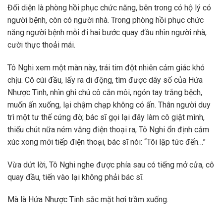
Đối diện là phòng hồi phục chức năng, bên trong có hộ lý có
người bệnh, còn có người nhà. Trong phòng hồi phục chức
năng người bệnh mỗi đi hai bước quay đầu nhìn người nhà,
cười thực thoải mái.
Tô Nghi xem một màn này, trái tim đột nhiên cảm giác khó
chịu. Cô cúi đầu, lấy ra di động, tìm được dãy số của Hứa
Nhược Tinh, nhìn ghi chú cô cắn môi, ngón tay trắng bệch,
muốn ấn xuống, lại chậm chạp không có ấn. Thân người duy
trì một tư thế cứng đờ, bác sĩ gọi lại đây làm cô giật mình,
thiếu chút nữa ném văng điện thoại ra, Tô Nghi ổn định cảm
xúc xong mới tiếp điện thoại, bác sĩ nói: “Tôi lập tức đến…”
Vừa dứt lời, Tô Nghi nghe được phía sau có tiếng mở cửa, cô
quay đầu, tiến vào lại không phải bác sĩ.
Mà là Hứa Nhược Tinh sắc mặt hơi trầm xuống.