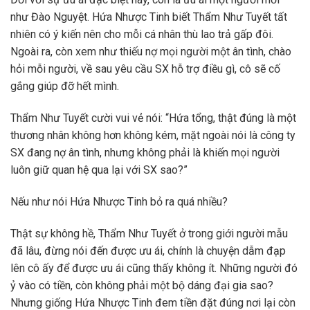
như Đào Nguyệt. Hứa Nhược Tinh biết Thẩm Như Tuyết tất
nhiên có ý kiến nên cho mỗi cá nhân thù lao trả gấp đôi.
Ngoài ra, còn xem như thiếu nợ mọi người một ân tình, chào
hỏi mỗi người, về sau yêu cầu SX hỗ trợ điều gì, cô sẽ cố
gắng giúp đỡ hết mình.
Thẩm Như Tuyết cười vui vẻ nói: “Hứa tổng, thật đúng là một
thương nhân không hơn không kém, mặt ngoài nói là công ty
SX đang nợ ân tình, nhưng không phải là khiến mọi người
luôn giữ quan hệ qua lại với SX sao?”
Nếu như nói Hứa Nhược Tinh bỏ ra quá nhiều?
Thật sự không hề, Thẩm Như Tuyết ở trong giới người mẫu
đã lâu, đừng nói đến được ưu ái, chính là chuyện dẫm đạp
lên cô ấy để được ưu ái cũng thấy không ít. Những người đó
ỷ vào có tiền, còn không phải một bộ dáng đại gia sao?
Nhưng giống Hứa Nhược Tinh đem tiền đặt đúng nơi lại còn