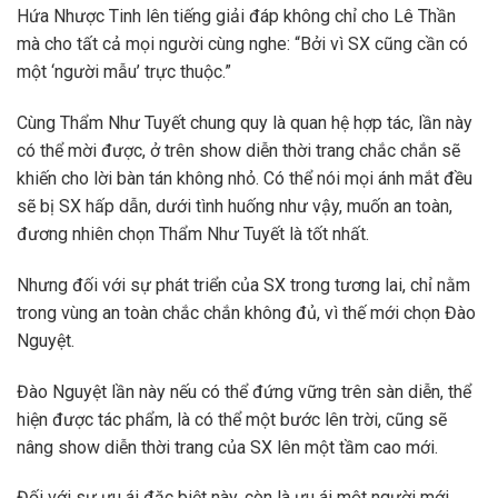
Hứa Nhược Tinh lên tiếng giải đáp không chỉ cho Lê Thần
mà cho tất cả mọi người cùng nghe: “Bởi vì SX cũng cần có
một ‘người mẫu’ trực thuộc.”
Cùng Thẩm Như Tuyết chung quy là quan hệ hợp tác, lần này
có thể mời được, ở trên show diễn thời trang chắc chắn sẽ
khiến cho lời bàn tán không nhỏ. Có thể nói mọi ánh mắt đều
sẽ bị SX hấp dẫn, dưới tình huống như vậy, muốn an toàn,
đương nhiên chọn Thẩm Như Tuyết là tốt nhất.
Nhưng đối với sự phát triển của SX trong tương lai, chỉ nằm
trong vùng an toàn chắc chắn không đủ, vì thế mới chọn Đào
Nguyệt.
Đào Nguyệt lần này nếu có thể đứng vững trên sàn diễn, thể
hiện được tác phẩm, là có thể một bước lên trời, cũng sẽ
nâng show diễn thời trang của SX lên một tầm cao mới.
Đối với sự ưu ái đặc biệt này, còn là ưu ái một người mới