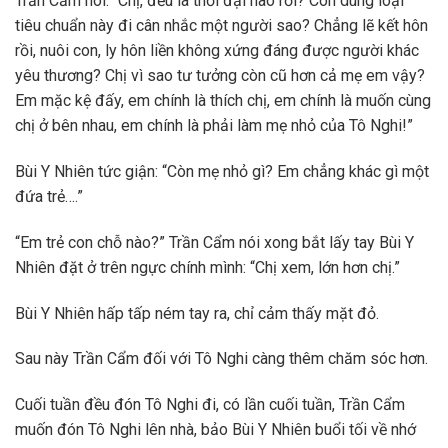
Trần Cẩm nói: “Chị, đều là thời đại nào rồi? Còn dùng loại
tiêu chuẩn này đi cân nhắc một người sao? Chẳng lẽ kết hôn
rồi, nuôi con, ly hôn liền không xứng đáng được người khác
yêu thương? Chị vì sao tư tưởng còn cũ hơn cả mẹ em vậy?
Em mặc kệ đấy, em chính là thích chị, em chính là muốn cùng
chị ở bên nhau, em chính là phải làm mẹ nhỏ của Tô Nghi!”
Bùi Y Nhiên tức giận: “Còn mẹ nhỏ gì? Em chẳng khác gì một
đứa trẻ….”
“Em trẻ con chỗ nào?” Trần Cẩm nói xong bắt lấy tay Bùi Y
Nhiên đặt ở trên ngực chính mình: “Chị xem, lớn hơn chị.”
Bùi Y Nhiên hấp tấp ném tay ra, chỉ cảm thấy mặt đỏ.
Sau này Trần Cẩm đối với Tô Nghi càng thêm chăm sóc hơn.
Cuối tuần đều đón Tô Nghi đi, có lần cuối tuần, Trần Cẩm
muốn đón Tô Nghi lên nhà, bảo Bùi Y Nhiên buổi tối về nhớ