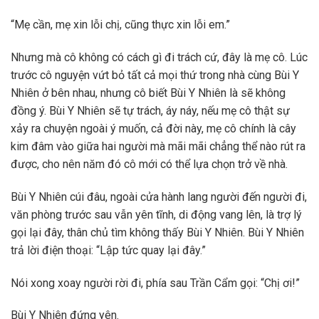
“Mẹ cần, mẹ xin lỗi chị, cũng thực xin lỗi em.”
Nhưng mà cô không có cách gì đi trách cứ, đây là mẹ cô. Lúc
trước cô nguyện vứt bỏ tất cả mọi thứ trong nhà cùng Bùi Y
Nhiên ở bên nhau, nhưng cô biết Bùi Y Nhiên là sẽ không
đồng ý. Bùi Y Nhiên sẽ tự trách, áy náy, nếu mẹ cô thật sự
xảy ra chuyện ngoài ý muốn, cả đời này, mẹ cô chính là cây
kim đâm vào giữa hai người mà mãi mãi chẳng thể nào rút ra
được, cho nên năm đó cô mới có thể lựa chọn trở về nhà.
Bùi Y Nhiên cúi đâu, ngoài cửa hành lang người đến người đi,
văn phòng trước sau vẫn yên tĩnh, di động vang lên, là trợ lý
gọi lại đây, thân chủ tìm không thấy Bùi Y Nhiên. Bùi Y Nhiên
trả lời điện thoại: “Lập tức quay lại đây.”
Nói xong xoay người rời đi, phía sau Trần Cẩm gọi: “Chị ơi!”
Bùi Y Nhiên đứng yên.