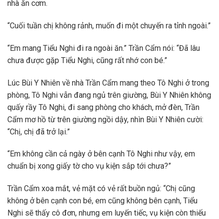
nhà ăn cơm.
“Cuối tuần chị không rảnh, muốn đi một chuyến ra tỉnh ngoài.”
“Em mang Tiểu Nghi đi ra ngoài ăn.” Trần Cẩm nói: “Đã lâu
chưa được gặp Tiểu Nghi, cũng rất nhớ con bé.”
Lúc Bùi Y Nhiên về nhà Trần Cẩm mang theo Tô Nghi ở trong
phòng, Tô Nghi vẫn đang ngủ trên giường, Bùi Y Nhiên không
quấy rầy Tô Nghi, đi sang phòng cho khách, mở đèn, Trần
Cẩm mơ hồ từ trên giường ngồi dậy, nhìn Bùi Y Nhiên cười:
“Chị, chị đã trở lại.”
“Em không cần cả ngày ở bên cạnh Tô Nghi như vậy, em
chuẩn bị xong giấy tờ cho vụ kiện sắp tới chưa?”
Trần Cẩm xoa mắt, vẻ mặt có vẻ rất buồn ngủ: “Chị cũng
không ở bên cạnh con bé, em cũng không bên cạnh, Tiểu
Nghi sẽ thấy cô đơn, nhưng em luyến tiếc, vụ kiện còn thiếu