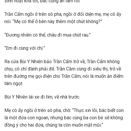
sinh hoạt khá tốt, bác cũng an tâm rồi.”
Trần Cẩm ngồi ở trên sô pha, ngồi ở đối diện mẹ, mẹ cô ấy
nói: “Mẹ có thể ở bên này thêm một chút không?”
“Đương nhiên có thể, cháu đi mua chút rau.”
“Em đi cùng với chị.”
Ra cửa Bùi Y Nhiên bảo Trần Cẩm trở về, Trần Cẩm không
chịu, cô chỉ đành phải để. Trần Cầm cùng đi siêu thị, trở về
trên đường mẹ gọi điện cho Trần Cẩm, nói là muốn ăn điểm
tâm ngọt.
Bùi Y Nhiên lái xe đi tìm, về nhà trước.
Mẹ cô ấy ngồi ở trên sô pha, chờ: “Thực xin lỗi, bác biết con
là một đứa con ngoan, nhưng bác cùng ba con bé sẽ không
đồng ý cho hai đứa, chúng ta còn muốn mặt mũi.”