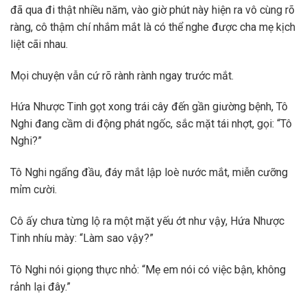
đã qua đi thật nhiều năm, vào giờ phút này hiện ra vô cùng rõ
ràng, cô thậm chí nhắm mắt là có thể nghe được cha mẹ kịch
liệt cãi nhau.
Mọi chuyện vẫn cứ rõ rành rành ngay trước mắt.
Hứa Nhược Tinh gọt xong trái cây đến gần giường bệnh, Tô
Nghi đang cầm di động phát ngốc, sắc mặt tái nhợt, gọi: “Tô
Nghi?”
Tô Nghi ngẩng đầu, đáy mắt lập loè nước mắt, miễn cưỡng
mỉm cười.
Cô ấy chưa từng lộ ra một mặt yếu ớt như vậy, Hứa Nhược
Tinh nhíu mày: “Làm sao vậy?”
Tô Nghi nói giọng thực nhỏ: “Mẹ em nói có việc bận, không
rảnh lại đây.”