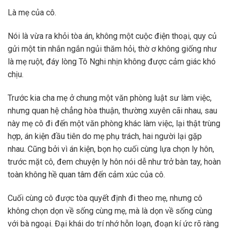
Là mẹ của cô.
Nói là vừa ra khỏi tòa án, không một cuộc điện thoại, quy củ
gửi một tin nhắn ngắn ngủi thăm hỏi, thờ ơ không giống như
là mẹ ruột, đáy lòng Tô Nghi nhịn không được cảm giác khó
chịu.
Trước kia cha mẹ ở chung một văn phòng luật sư làm việc,
nhưng quan hệ chẳng hòa thuận, thường xuyên cãi nhau, sau
này mẹ cô đi đến một văn phòng khác làm việc, lại thật trùng
hợp, án kiện đầu tiên do mẹ phụ trách, hai người lại gặp
nhau. Cũng bởi vì án kiện, bọn họ cuối cùng lựa chọn ly hôn,
trước mặt cô, đem chuyện ly hôn nói dễ như trở bàn tay, hoàn
toàn không hề quan tâm đến cảm xúc của cô.
Cuối cùng cô được tòa quyết định đi theo mẹ, nhưng cô
không chọn dọn về sống cùng mẹ, mà là dọn về sống cùng
với bà ngoại. Đại khái do trí nhớ hỗn loạn, đoạn kí ức rõ ràng