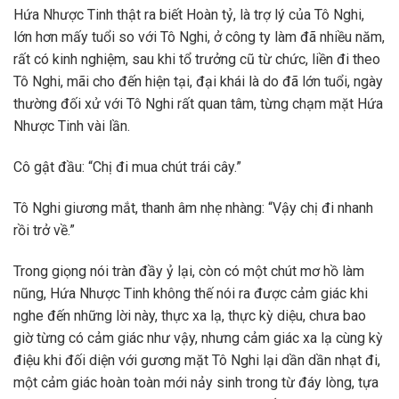
Hứa Nhược Tinh thật ra biết Hoàn tỷ, là trợ lý của Tô Nghi,
lớn hơn mấy tuổi so với Tô Nghi, ở công ty làm đã nhiều năm,
rất có kinh nghiệm, sau khi tổ trưởng cũ từ chức, liền đi theo
Tô Nghi, mãi cho đến hiện tại, đại khái là do đã lớn tuổi, ngày
thường đối xử với Tô Nghi rất quan tâm, từng chạm mặt Hứa
Nhược Tinh vài lần.
Cô gật đầu: “Chị đi mua chút trái cây.”
Tô Nghi giương mắt, thanh âm nhẹ nhàng: “Vậy chị đi nhanh
rồi trở về.”
Trong giọng nói tràn đầy ỷ lại, còn có một chút mơ hồ làm
nũng, Hứa Nhược Tinh không thế nói ra được cảm giác khi
nghe đến những lời này, thực xa lạ, thực kỳ diệu, chưa bao
giờ từng có cảm giác như vậy, nhưng cảm giác xa lạ cùng kỳ
điệu khi đối diện với gương mặt Tô Nghi lại dần dần nhạt đi,
một cảm giác hoàn toàn mới nảy sinh trong từ đáy lòng, tựa