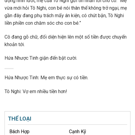
động nhìn lướt, mẹ của Tô Nghi gửi tin nhắn tới cho cô: “Mẹ
vừa mới hỏi Tô Nghi, con bé nói thân thể không trở ngại, mẹ
gần đây đang phụ trách mấy án kiện, có chút bận, Tô Nghi
liền phiền con chăm sóc cho con bé.”
Cô đang gõ chữ, đối diện hiện lên một số tiền được chuyển
khoản tới.
Hứa Nhược Tinh giận đến bật cười.
Hứa Nhược Tinh: Mẹ em thực sự có tiền.
Tô Nghi: Vợ em nhiều tiền hơn!
THỂ LOẠI
Bách Hợp
Cạnh Kỹ