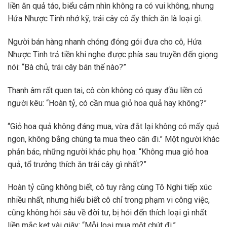
liền ăn quả táo, biểu cảm nhìn không ra có vui không, nhưng
Hứa Nhược Tinh nhớ kỹ, trái cây cô ấy thích ăn là loại gì.
Người bán hàng nhanh chóng đóng gói đưa cho cô, Hứa
Nhược Tinh trả tiền khi nghe được phía sau truyền đến giọng
nói: “Bà chủ, trái cây bán thế nào?”
Thanh âm rất quen tai, cô còn không có quay đầu liền có
người kêu: “Hoàn tỷ, có cần mua giỏ hoa quả hay không?”
“Giỏ hoa quả không đáng mua, vừa đắt lại không có mấy quả
ngon, không bằng chúng ta mua theo cân đi.” Một người khác
phản bác, những người khác phụ họa: “Không mua giỏ hoa
quả, tổ trưởng thích ăn trái cây gì nhất?”
Hoàn tỷ cũng không biết, cô tuy rằng cùng Tô Nghi tiếp xúc
nhiều nhất, nhưng hiểu biết cô chỉ trong phạm vi công việc,
cũng không hỏi sâu về đời tư, bị hỏi đến thích loại gì nhất
liền mắc kẹt vài giây: “Mỗi loại mua một chút đi.”