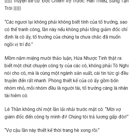
||||| Truyện đề cử: Độc Chiếm Vợ Trước: Hàn Thiếu, Sủng Tận
Trời |||||
“Các ngươi lại không phải không biết tính của tổ trưởng, sao
có thể tranh công, lần này nếu không phải tổng giảm đốc chỉ
định là cô ấy, tố trưởng của chúng ta chưa chắc đã muốn
ngồi vị trí đó.”
Mồm năm miệng mười thảo luận, Hứa Nhược Tinh thật ra
biết một chút chuyện công ty của các cô, không phải Tô Nghi
nói cho cô, mà là cùng một ngành sản xuất, cái tin tức gì đều
truyền đến rất nhanh. Phòng thiết kế của cô ấy gồm bốn
nhóm nhỏ, mỗi nhóm đều là người tài, tổ trưởng càng là nhân
tài hiêm có.
Lê Thần không chỉ một lần lải nhải trước mặt cô: “Mời vợ
giám đốc đến công ty mình đi! Chúng tôi trả lương gấp đôi!”
“Vợ cậu lần này thiết kế thời trang hè xong rồi.”