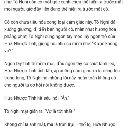
như Tô Nghi còn có một góc cạnh chưa thế hiện ra trước mặt
mọi người, giờ đây liền đang thể hiện ra trước mặt cô.
Cô còn chưa tiêu hóa xong loại cảm giác này, Tô Nghi đã
xuống giường, đi đến bên người cô, nhàn nhạt hương hoa
phảng phất, Tô Nghi dùng ngón tay móc lấy ngón trỏ của
Hứa Nhược Tinh, giọng nói như cũ mềm nhẹ: “Được không
vợ?”
Ngón tay tinh tế mềm mại, đầu ngón tay có chút lạnh lẽo,
Hứa Nhược Tinh tỉnh táo, áp xuống cảm giác xa lạ dâng lên
trong lòng, Tô Nghi nói những lời này, hoàn toàn không có
cho người ta cơ hội nói không được.
Hứa Nhược Tinh hít sâu, nói: “Ân.”
Tô Nghi mặt giãn ra: “Vợ là tốt nhất!”
Không chỉ là ánh mắt, mà là trần trụi – thổ lộ, Hứa Nhược