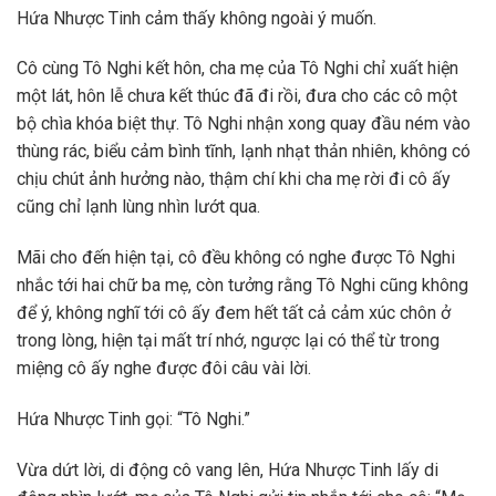
Hứa Nhược Tinh cảm thấy không ngoài ý muốn.
Cô cùng Tô Nghi kết hôn, cha mẹ của Tô Nghi chỉ xuất hiện
một lát, hôn lễ chưa kết thúc đã đi rồi, đưa cho các cô một
bộ chìa khóa biệt thự. Tô Nghi nhận xong quay đầu ném vào
thùng rác, biểu cảm bình tĩnh, lạnh nhạt thản nhiên, không có
chịu chút ảnh hưởng nào, thậm chí khi cha mẹ rời đi cô ấy
cũng chỉ lạnh lùng nhìn lướt qua.
Mãi cho đến hiện tại, cô đều không có nghe được Tô Nghi
nhắc tới hai chữ ba mẹ, còn tưởng rằng Tô Nghi cũng không
để ý, không nghĩ tới cô ấy đem hết tất cả cảm xúc chôn ở
trong lòng, hiện tại mất trí nhớ, ngược lại có thể từ trong
miệng cô ấy nghe được đôi câu vài lời.
Hứa Nhược Tinh gọi: “Tô Nghi.”
Vừa dứt lời, di động cô vang lên, Hứa Nhược Tinh lấy di