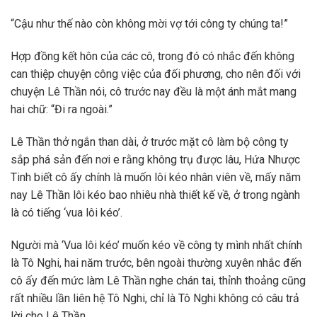
“Cậu như thế nào còn không mời vợ tới công ty chúng ta!”
Hợp đồng kết hôn của các cô, trong đó có nhắc đến không
can thiệp chuyện công việc của đối phương, cho nên đối với
chuyện Lê Thần nói, cô trước nay đều là một ánh mắt mang
hai chữ: “Đi ra ngoài.”
Lê Thần thở ngắn than dài, ở trước mặt cô làm bộ công ty
sắp phá sản đến nơi e rằng không trụ được lâu, Hứa Nhược
Tinh biết cô ấy chính là muốn lôi kéo nhân viên về, mấy năm
nay Lê Thần lôi kéo bao nhiêu nhà thiết kế về, ở trong ngành
là có tiếng ‘vua lôi kéo’.
Người mà ‘Vua lôi kéo’ muốn kéo về công ty mình nhất chính
là Tô Nghi, hai năm trước, bên ngoài thường xuyên nhắc đến
cô ấy đến mức làm Lê Thần nghe chán tai, thỉnh thoảng cũng
rất nhiều lần liên hệ Tô Nghi, chỉ là Tô Nghi không có câu trả
lời cho Lê Thần.