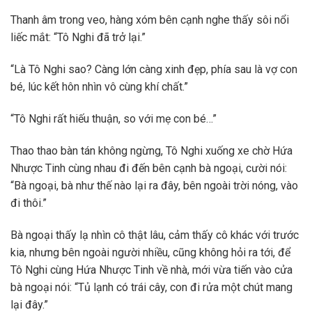
Thanh âm trong veo, hàng xóm bên cạnh nghe thấy sôi nổi
liếc mắt: “Tô Nghi đã trở lại.”
“Là Tô Nghi sao? Càng lớn càng xinh đẹp, phía sau là vợ con
bé, lúc kết hôn nhìn vô cùng khí chất.”
“Tô Nghi rất hiếu thuận, so với mẹ con bé…”
Thao thao bàn tán không ngừng, Tô Nghi xuống xe chờ Hứa
Nhược Tinh cùng nhau đi đến bên cạnh bà ngoại, cười nói:
“Bà ngoại, bà như thế nào lại ra đây, bên ngoài trời nóng, vào
đi thôi.”
Bà ngoại thấy lạ nhìn cô thật lâu, cảm thấy cô khác với trước
kia, nhưng bên ngoài người nhiều, cũng không hỏi ra tới, để
Tô Nghi cùng Hứa Nhược Tinh về nhà, mới vừa tiến vào cửa
bà ngoại nói: “Tủ lạnh có trái cây, con đi rửa một chút mang
lại đây.”