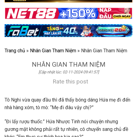
Trang chủ
»
Nhân Gian Tham Niệm
»
Nhân Gian Tham Niệm
NHÂN GIAN THAM NIỆM
[Cập nhật lúc: 02-11-2024 09:41:57]
Rate this post
Tô Nghi vừa quay đầu thì đã thấy bóng dáng Hứa mẹ đi đến
nhà hàng xóm, tò mò: “Mẹ đi đâu vậy chị?”
“Đi lấy rượu thuốc.” Hứa Nhược Tinh nói chuyện nhưng
gương mặt không phải rất tự nhiên, cô chuyển sang chủ đề
khác: “Em thực sự thích hoa kia sao?”