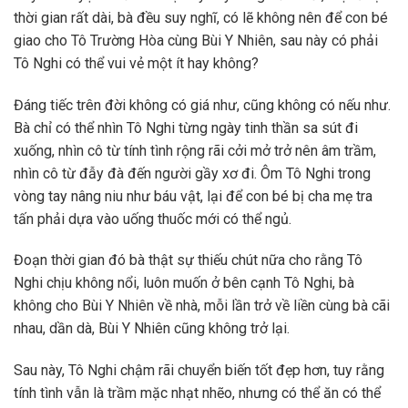
thời gian rất dài, bà đều suy nghĩ, có lẽ không nên để con bé
giao cho Tô Trường Hòa cùng Bùi Y Nhiên, sau này có phải
Tô Nghi có thể vui vẻ một ít hay không?
Đáng tiếc trên đời không có giá như, cũng không có nếu như.
Bà chỉ có thể nhìn Tô Nghi từng ngày tinh thần sa sút đi
xuống, nhìn cô từ tính tình rộng rãi cởi mở trở nên âm trầm,
nhìn cô từ đẫy đà đến người gầy xơ đi. Ôm Tô Nghi trong
vòng tay nâng niu như báu vật, lại để con bé bị cha mẹ tra
tấn phải dựa vào uống thuốc mới có thể ngủ.
Đoạn thời gian đó bà thật sự thiếu chút nữa cho rằng Tô
Nghi chịu không nổi, luôn muốn ở bên cạnh Tô Nghi, bà
không cho Bùi Y Nhiên về nhà, mỗi lần trở về liền cùng bà cãi
nhau, dần dà, Bùi Y Nhiên cũng không trở lại.
Sau này, Tô Nghi chậm rãi chuyển biến tốt đẹp hơn, tuy rằng
tính tình vẫn là trầm mặc nhạt nhẽo, nhưng có thể ăn có thể