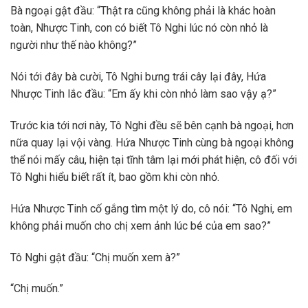
Bà ngoại gật đầu: “Thật ra cũng không phải là khác hoàn
toàn, Nhược Tinh, con có biết Tô Nghi lúc nó còn nhỏ là
người như thế nào không?”
Nói tới đây bà cười, Tô Nghi bưng trái cây lại đây, Hứa
Nhược Tinh lắc đầu: “Em ấy khi còn nhỏ làm sao vậy ạ?”
Trước kia tới nơi này, Tô Nghi đều sẽ bên cạnh bà ngoại, hơn
nữa quay lại vội vàng. Hứa Nhược Tinh cùng bà ngoại không
thể nói mấy câu, hiện tại tĩnh tâm lại mới phát hiện, cô đối với
Tô Nghi hiểu biết rất ít, bao gồm khi còn nhỏ.
Hứa Nhược Tinh cố gắng tìm một lý do, cô nói: “Tô Nghi, em
không phải muốn cho chị xem ảnh lúc bé của em sao?”
Tô Nghi gật đầu: “Chị muốn xem à?”
“Chị muốn.”