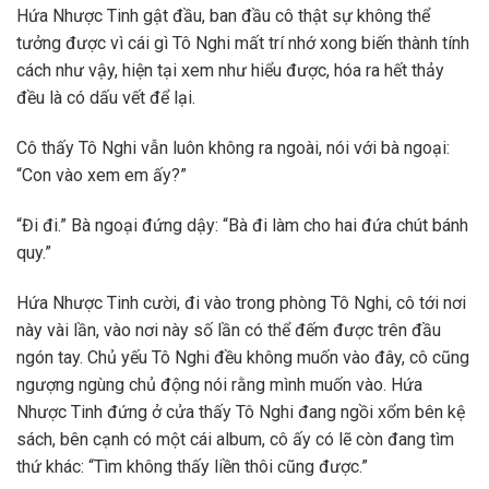
Hứa Nhược Tinh gật đầu, ban đầu cô thật sự không thể
tưởng được vì cái gì Tô Nghi mất trí nhớ xong biến thành tính
cách như vậy, hiện tại xem như hiểu được, hóa ra hết thảy
đều là có dấu vết để lại.
Cô thấy Tô Nghi vẫn luôn không ra ngoài, nói với bà ngoại:
“Con vào xem em ấy?”
“Đi đi.” Bà ngoại đứng dậy: “Bà đi làm cho hai đứa chút bánh
quy.”
Hứa Nhược Tinh cười, đi vào trong phòng Tô Nghi, cô tới nơi
này vài lần, vào nơi này số lần có thể đếm được trên đầu
ngón tay. Chủ yếu Tô Nghi đều không muốn vào đây, cô cũng
ngượng ngùng chủ động nói rằng mình muốn vào. Hứa
Nhược Tinh đứng ở cửa thấy Tô Nghi đang ngồi xổm bên kệ
sách, bên cạnh có một cái album, cô ấy có lẽ còn đang tìm
thứ khác: “Tìm không thấy liền thôi cũng được.”