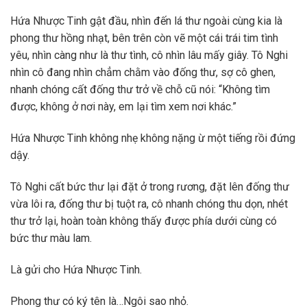
Hứa Nhược Tinh gật đầu, nhìn đến lá thư ngoài cùng kia là
phong thư hồng nhạt, bên trên còn vẽ một cái trái tim tình
yêu, nhìn càng như là thư tình, cô nhìn lâu mấy giây. Tô Nghi
nhìn cô đang nhìn chẳm chằm vào đống thư, sợ cô ghen,
nhanh chóng cất đống thư trở về chỗ cũ nói: “Không tìm
được, không ở nơi này, em lại tìm xem nơi khác.”
Hứa Nhược Tinh không nhẹ không nặng ừ một tiếng rồi đứng
dậy.
Tô Nghi cất bức thư lại đặt ở trong rương, đặt lên đống thư
vừa lôi ra, đống thư bị tuột ra, cô nhanh chóng thu dọn, nhét
thư trở lại, hoàn toàn không thấy được phía dưới cùng có
bức thư màu lam.
Là gửi cho Hứa Nhược Tinh.
Phong thư có ký tên là…Ngôi sao nhỏ.