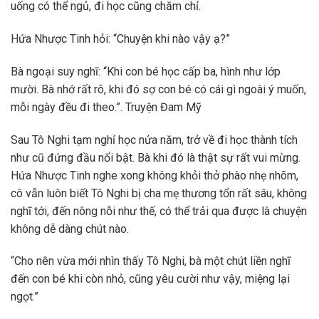
uống có thể ngủ, đi học cũng chăm chỉ.
Hứa Nhược Tinh hỏi: “Chuyện khi nào vậy ạ?”
Bà ngoại suy nghĩ: “Khi con bé học cấp ba, hình như lớp
mười. Bà nhớ rất rõ, khi đó sợ con bé có cái gì ngoài ý muốn,
mỗi ngày đều đi theo.”. Truyện Đam Mỹ
Sau Tô Nghi tạm nghỉ học nửa năm, trở về đi học thành tích
như cũ đứng đầu nổi bật. Bà khi đó là thật sự rất vui mừng.
Hứa Nhược Tinh nghe xong không khỏi thở phào nhẹ nhõm,
cô vẫn luôn biết Tô Nghi bị cha mẹ thương tổn rất sâu, không
nghĩ tới, đến nông nỗi như thế, có thể trải qua được là chuyện
không dễ dàng chút nào.
“Cho nên vừa mới nhìn thấy Tô Nghi, bà một chút liền nghĩ
đến con bé khi còn nhỏ, cũng yêu cười như vậy, miệng lại
ngọt.”