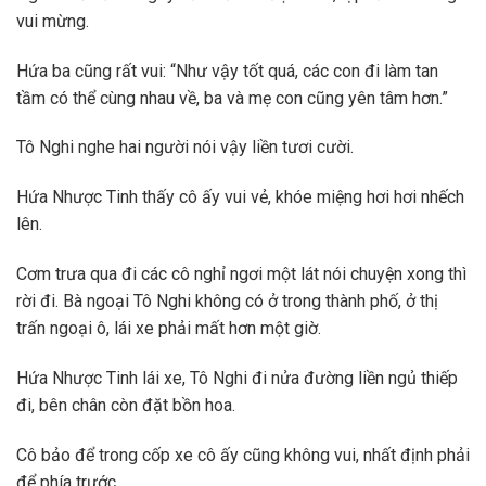
vui mừng.
Hứa ba cũng rất vui: “Như vậy tốt quá, các con đi làm tan
tầm có thể cùng nhau về, ba và mẹ con cũng yên tâm hơn.”
Tô Nghi nghe hai người nói vậy liền tươi cười.
Hứa Nhược Tinh thấy cô ấy vui vẻ, khóe miệng hơi hơi nhếch
lên.
Cơm trưa qua đi các cô nghỉ ngơi một lát nói chuyện xong thì
rời đi. Bà ngoại Tô Nghi không có ở trong thành phố, ở thị
trấn ngoại ô, lái xe phải mất hơn một giờ.
Hứa Nhược Tinh lái xe, Tô Nghi đi nửa đường liền ngủ thiếp
đi, bên chân còn đặt bồn hoa.
Cô bảo để trong cốp xe cô ấy cũng không vui, nhất định phải
để phía trước,