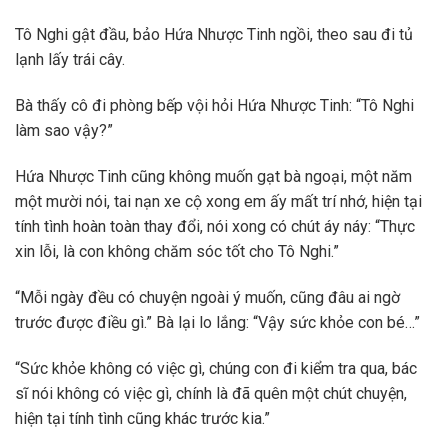
Tô Nghi gật đầu, bảo Hứa Nhược Tinh ngồi, theo sau đi tủ
lạnh lấy trái cây.
Bà thấy cô đi phòng bếp vội hỏi Hứa Nhược Tinh: “Tô Nghi
làm sao vậy?”
Hứa Nhược Tinh cũng không muốn gạt bà ngoại, một năm
một mười nói, tai nạn xe cộ xong em ấy mất trí nhớ, hiện tại
tính tình hoàn toàn thay đổi, nói xong có chút áy náy: “Thực
xin lỗi, là con không chăm sóc tốt cho Tô Nghi.”
“Mỗi ngày đều có chuyện ngoài ý muốn, cũng đâu ai ngờ
trước được điều gì.” Bà lại lo lắng: “Vậy sức khỏe con bé…”
“Sức khỏe không có việc gì, chúng con đi kiểm tra qua, bác
sĩ nói không có việc gì, chính là đã quên một chút chuyện,
hiện tại tính tình cũng khác trước kia.”