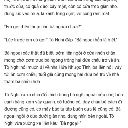
trước cửa, có quả đào, cây mận, còn có cửa treo giàn nho,
đúng lúc vào mùa, lá xanh từng cụm, vô cùng râm mát.
“Em gọi điện thoại cho bà ngoại chưa?”
“Lúc trước em có gọi.” Tô Nghi đáp: “Bà ngoại hẳn là biết.”
Bà ngoại xác thật đã biết, sớm liền ngồi ở cửa nhón chân
mong chờ, cơm trưa bà ngóng trông hai đứa cháu trở về ăn.
Tô Nghi nói muốn đi về nhà Hứa Nhược Tinh, bà liền nói, vậy
tới ăn cơm chiều, tuổi già cũng mong hai đứa bé trở về nhà
thăm bà nhiều hơn.
Tô Nghi xa xa nhìn đến hình bóng bà ngồi ngoài cửa chờ, bên
cạnh hàng xóm vây quanh, cờ tướng có, dạy cháu bé cách đi
đường cũng có, có mấy bác tụ tập buôn dưa lê cũng có. Bà
ngoại ngồi ở cửa dưới giàn nho, đang nhìn bên ngoài, Tô
Nghi vừa xuống xe liền kêu: “Bà ngoại!”