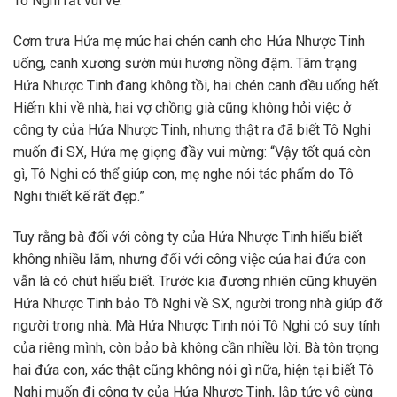
Tô Nghi rất vui vẻ.
Cơm trưa Hứa mẹ múc hai chén canh cho Hứa Nhược Tinh
uống, canh xương sườn mùi hương nồng đậm. Tâm trạng
Hứa Nhược Tinh đang không tồi, hai chén canh đều uống hết.
Hiếm khi về nhà, hai vợ chồng già cũng không hỏi việc ở
công ty của Hứa Nhược Tinh, nhưng thật ra đã biết Tô Nghi
muốn đi SX, Hứa mẹ giọng đầy vui mừng: “Vậy tốt quá còn
gì, Tô Nghi có thể giúp con, mẹ nghe nói tác phẩm do Tô
Nghi thiết kế rất đẹp.”
Tuy rằng bà đối với công ty của Hứa Nhược Tinh hiểu biết
không nhiều lắm, nhưng đối với công việc của hai đứa con
vẫn là có chút hiểu biết. Trước kia đương nhiên cũng khuyên
Hứa Nhược Tinh bảo Tô Nghi về SX, người trong nhà giúp đỡ
người trong nhà. Mà Hứa Nhược Tinh nói Tô Nghi có suy tính
của riêng mình, còn bảo bà không cần nhiều lời. Bà tôn trọng
hai đứa con, xác thật cũng không nói gì nữa, hiện tại biết Tô
Nghi muốn đi công ty của Hứa Nhược Tinh, lập tức vô cùng