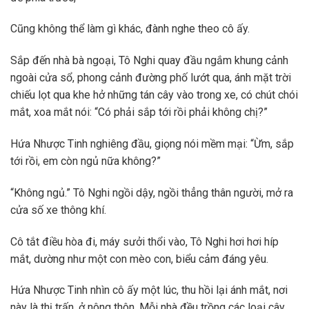
Cũng không thể làm gì khác, đành nghe theo cô ấy.
Sắp đến nhà bà ngoại, Tô Nghi quay đầu ngắm khung cảnh
ngoài cửa sổ, phong cảnh đường phố lướt qua, ánh mặt trời
chiếu lọt qua khe hở những tán cây vào trong xe, có chút chói
mắt, xoa mắt nói: “Có phải sắp tới rồi phải không chị?”
Hứa Nhược Tinh nghiêng đầu, giọng nói mềm mại: “Ừm, sắp
tới rồi, em còn ngủ nữa không?”
“Không ngủ.” Tô Nghi ngồi dậy, ngồi thẳng thân người, mở ra
cửa số xe thông khí.
Cô tắt điều hòa đi, máy sưởi thổi vào, Tô Nghi hơi hơi híp
mắt, dường như một con mèo con, biểu cảm đáng yêu.
Hứa Nhược Tinh nhìn cô ấy một lúc, thu hồi lại ánh mắt, nơi
này là thị trấn, ở nông thôn. Mỗi nhà đều trồng các loại cây