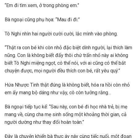
“Em đi tìm xem, ở trong phòng em.”
Bà ngoại cũng phụ họa: “Mau đi đi.”
Tô Nghi nhìn hai người cười cười, lắc mình vào phòng.
“Thật ra con bé khi còn nhỏ đặc biệt dính người, lại thích làm
nũng. Con là không biết đấy thôi chứ trấn nhỏ này ai không
biết Tô Nghi miệng ngọt, có thể nói, với ai cũng có thể bắt
chuyện được, mọi người đều thích con bé, rất yêu quý.”
Hứa Nhược Tinh thật đúng là không biết, hóa ra hồi còn nhỏ
em ấy mang bộ dáng như vậy, cô còn tưởng rằng…
Bà ngoại tiếp tục kể: “Sau này, con bé đi học nhà trẻ, bị mẹ
mang về, cùng cha mẹ sinh sống một khoảng thời gian, cả
người dường như thay đổi hoàn toàn.”
Đây là chuyện khiến bà thực áy náy cùng tiếc nuối, một đoạn