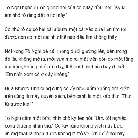
Tô Nghi nghe được giọng nói của cô quay đầu, nói: “Kỳ lạ,
em nhớ rõ ràng đặt ở nơi này.”
Cô nhớ rõ cô có hai cái album, một cái vào cửa liền tìm tới
được, còn có một cái như thế nào đều tìm không thấy.
Nói xong Tô Nghi bê cái rương dưới giường lên, bên trong
đã lâu không mở ra, mới vừa mở ra, mặt trên còn có một tầng
bụi bặm, không phải rất dày, thổi một chút liền bay đi hết:
“Em nhìn xem có ở đây không.”
Hứa Nhược Tinh cũng cùng cô ấy ngồi xổm xuống tìm kiếm,
trên cùng là mấy quyền sách, bên cạnh là một xấp thư: “Thư
từ trước kia?”
Tô Nghi cầm một bức, nhìn chỗ ký tên nói: “Ừm, tốt nghiệp
xong thường nhận thư.” Cô tuy rằng không viết mấy bức,
nhưng thật ra nhận được không ít, trở về liền để ở nơi này.