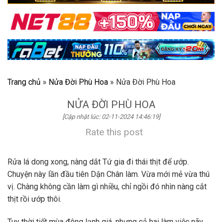
Trang chủ
»
Nửa Đời Phù Hoa
»
Nửa Đời Phù Hoa
NỬA ĐỜI PHÙ HOA
[Cập nhật lúc: 02-11-2024 14:46:19]
Rate this post
Rửa lá dong xong, nàng dắt Tứ gia đi thái thịt để ướp.
Chuyện này lần đầu tiên Dận Chân làm. Vừa mới mẻ vừa thú
vị. Chàng không cần làm gì nhiều, chỉ ngồi đó nhìn nàng cắt
thịt rồi ướp thôi.
Tuy thời tiết mùa đông lạnh giá, nhưng cả hai làm việc nãy