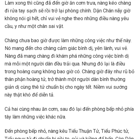
Làm xong thì cũng đã đến giờ ăn cơm trưa, nàng kéo chàng
đi rửa tay sạch sẽ rồi trở lại phòng chính. Dận Chân nãy giờ
không nói gì hết, chỉ vui vẻ nghe theo những điều nàng yêu
cầu, y như một chân sai vặt.
Chàng chưa bao giờ được làm những công việc như thế này.
Nó mang đến cho chàng cảm giác bình dị, yên lành, vui vẻ.
Nàng đã mang chàng đi khám phá những công việc bình dị
mà mỗi một người dân đều trải qua. Nhưng đó lại là điều
trong hoàng cung không bao giờ có. Chàng giờ đây như rũ bỏ
thân phận hoàng tử, trở thành một người dân bình thường
giản dị cùng thê tử chuẩn bị cho ngày tết. Niềm vui sướng
này thật khó để diễn tả.
Cả hai cùng nhau ăn cơm, sau đó lại đến phòng bếp nhỏ phía
tây làm những việc khác nữa.
Đến phòng bếp nhỏ, nàng kêu Tiểu Thuận Tử, Tiểu Phúc tử,
Tiểu ngụy tử đi chuẩn bị nồi to, củi và kiềng để bếp. Còn Dận