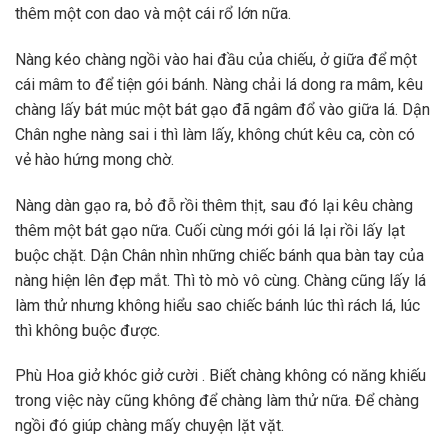
thêm một con dao và một cái rổ lớn nữa.
Nàng kéo chàng ngồi vào hai đầu của chiếu, ở giữa để một
cái mâm to để tiện gói bánh. Nàng chải lá dong ra mâm, kêu
chàng lấy bát múc một bát gạo đã ngâm đổ vào giữa lá. Dận
Chân nghe nàng sai i thì làm lấy, không chút kêu ca, còn có
vẻ hào hứng mong chờ.
Nàng dàn gạo ra, bỏ đỗ rồi thêm thịt, sau đó lại kêu chàng
thêm một bát gạo nữa. Cuối cùng mới gói lá lại rồi lấy lạt
buộc chặt. Dận Chân nhìn những chiếc bánh qua bàn tay của
nàng hiện lên đẹp mắt. Thì tò mò vô cùng. Chàng cũng lấy lá
làm thử nhưng không hiểu sao chiếc bánh lúc thì rách lá, lúc
thì không buộc được.
Phù Hoa giở khóc giở cười . Biết chàng không có năng khiếu
trong việc này cũng không để chàng làm thử nữa. Để chàng
ngồi đó giúp chàng mấy chuyện lặt vặt.