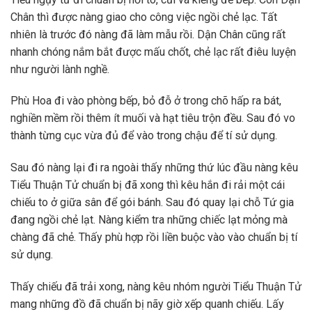
Chân thì được nàng giao cho công việc ngồi chẻ lạc. Tất
nhiên là trước đó nàng đã làm mẫu rồi. Dận Chân cũng rất
nhanh chóng nắm bắt được mấu chốt, chẻ lạc rất điêu luyện
như người lành nghề.
Phù Hoa đi vào phòng bếp, bỏ đỗ ở trong chõ hấp ra bát,
nghiền mềm rồi thêm ít muối và hạt tiêu trộn đều. Sau đó vo
thành từng cục vừa đủ để vào trong chậu để tí sử dụng.
Sau đó nàng lại đi ra ngoài thấy những thứ lúc đầu nàng kêu
Tiểu Thuận Tử chuẩn bị đã xong thì kêu hắn đi rải một cái
chiếu to ở giữa sân để gói bánh. Sau đó quay lại chỗ Tứ gia
đang ngồi chẻ lạt. Nàng kiểm tra những chiếc lạt mỏng mà
chàng đã chẻ. Thấy phù hợp rồi liền buộc vào vào chuẩn bị tí
sử dụng.
Thấy chiếu đã trải xong, nàng kêu nhóm người Tiểu Thuận Tử
mang những đồ đã chuẩn bị nãy giờ xếp quanh chiếu. Lấy