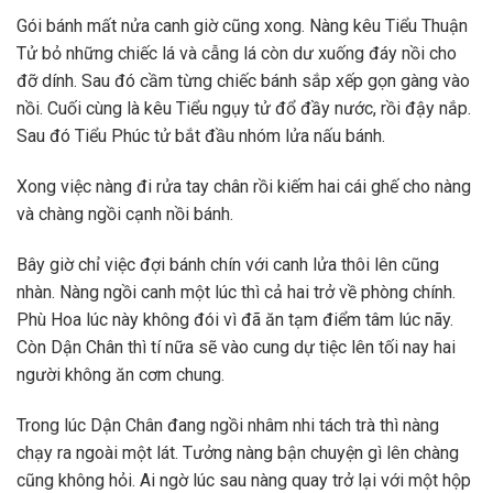
Gói bánh mất nửa canh giờ cũng xong. Nàng kêu Tiểu Thuận
Tử bỏ những chiếc lá và cẫng lá còn dư xuống đáy nồi cho
đỡ dính. Sau đó cầm từng chiếc bánh sắp xếp gọn gàng vào
nồi. Cuối cùng là kêu Tiểu ngụy tử đổ đầy nước, rồi đậy nắp.
Sau đó Tiểu Phúc tử bắt đầu nhóm lửa nấu bánh.
Xong việc nàng đi rửa tay chân rồi kiếm hai cái ghế cho nàng
và chàng ngồi cạnh nồi bánh.
Bây giờ chỉ việc đợi bánh chín với canh lửa thôi lên cũng
nhàn. Nàng ngồi canh một lúc thì cả hai trở về phòng chính.
Phù Hoa lúc này không đói vì đã ăn tạm điểm tâm lúc nãy.
Còn Dận Chân thì tí nữa sẽ vào cung dự tiệc lên tối nay hai
người không ăn cơm chung.
Trong lúc Dận Chân đang ngồi nhâm nhi tách trà thì nàng
chạy ra ngoài một lát. Tưởng nàng bận chuyện gì lên chàng
cũng không hỏi. Ai ngờ lúc sau nàng quay trở lại với một hộp