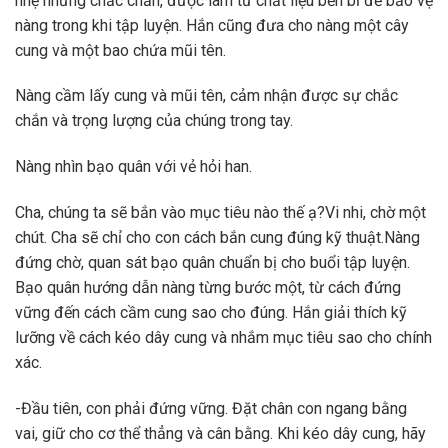
nhẹ nhưng chắc chắn, được làm từ chất liệu bền bỉ để bảo vệ
nàng trong khi tập luyện. Hắn cũng đưa cho nàng một cây
cung và một bao chứa mũi tên.
Nàng cầm lấy cung và mũi tên, cảm nhận được sự chắc
chắn và trọng lượng của chúng trong tay.
Nàng nhìn bạo quân với vẻ hỏi han.
Cha, chúng ta sẽ bắn vào mục tiêu nào thế ạ? Vi nhi, chờ một
chút. Cha sẽ chỉ cho con cách bắn cung đúng kỹ thuật.Nàng
đứng chờ, quan sát bạo quân chuẩn bị cho buổi tập luyện.
Bạo quân hướng dẫn nàng từng bước một, từ cách đứng
vững đến cách cầm cung sao cho đúng. Hắn giải thích kỹ
lưỡng về cách kéo dây cung và nhắm mục tiêu sao cho chính
xác.
-Đầu tiên, con phải đứng vững. Đặt chân con ngang bằng
vai, giữ cho cơ thể thẳng và cân bằng. Khi kéo dây cung, hãy