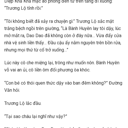
Diệp Khả Khả mặc áo phông đen từ trên tầng đi xuống:
“Trương Lộ tỉnh rồi.”
“Tôi không biết đã xảy ra chuyện gì.” Trương Lộ sắc mặt
trắng bệch ngồi trên giường, “Là Bành Huyên lay tôi dậy, lúc
mở mắt ra, Dao Dao đã không còn ở đây nữa… Vừa đẩy cửa
nhà vệ sinh liền thấy… Đầu cậu ấy nằm nguyên trên bồn rửa,
nhưng mọi thứ từ cổ trở xuống…”
Lúc này cô che miệng lại, trông như muốn nôn. Bành Huyên
vỗ vai an ủi, cô liền ôm đối phương òa khóc.
“Con bé có thói quen thức dậy vào ban đêm không?” Đường
Văn hỏi.
Trương Lộ lắc đầu.
“Tại sao cháu lại nghĩ như vậy?”