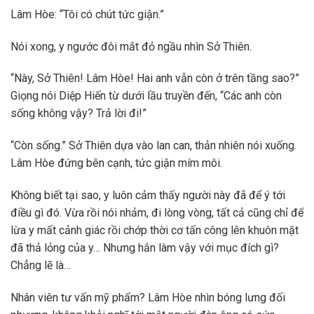
Lâm Hòe: “Tôi có chút tức giận.”
Nói xong, y ngước đôi mắt đỏ ngầu nhìn Sở Thiên.
“Này, Sở Thiên! Lâm Hòe! Hai anh vẫn còn ở trên tầng sao?”
Giọng nói Diệp Hiến từ dưới lầu truyền đến, “Các anh còn
sống không vậy? Trả lời đi!”
“Còn sống.” Sở Thiên dựa vào lan can, thản nhiên nói xuống.
Lâm Hòe đứng bên cạnh, tức giận mím môi.
Không biết tại sao, y luôn cảm thấy người này đã để ý tới
điều gì đó. Vừa rồi nói nhảm, đi lòng vòng, tất cả cũng chỉ để
lừa y mất cảnh giác rồi chớp thời cơ tấn công lên khuôn mặt
đã thả lỏng của y… Nhưng hắn làm vậy với mục đích gì?
Chẳng lẽ là…
Nhân viên tư vấn mỹ phẩm? Lâm Hòe nhìn bóng lưng đối