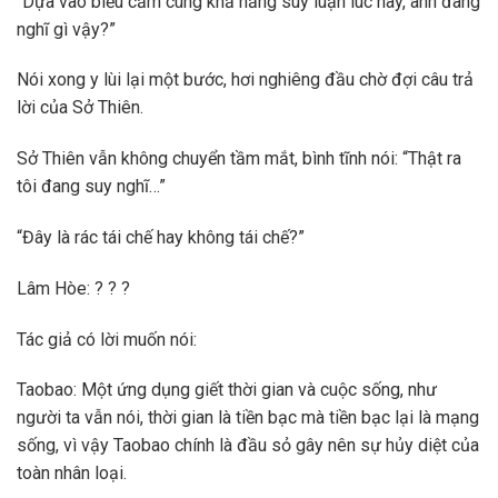
“Dựa vào biểu cảm cùng khả năng suy luận lúc này, anh đang
nghĩ gì vậy?”
Nói xong y lùi lại một bước, hơi nghiêng đầu chờ đợi câu trả
lời của Sở Thiên.
Sở Thiên vẫn không chuyển tầm mắt, bình tĩnh nói: “Thật ra
tôi đang suy nghĩ…”
“Đây là rác tái chế hay không tái chế?”
Lâm Hòe: ? ? ?
Tác giả có lời muốn nói:
Taobao: Một ứng dụng giết thời gian và cuộc sống, như
người ta vẫn nói, thời gian là tiền bạc mà tiền bạc lại là mạng
sống, vì vậy Taobao chính là đầu sỏ gây nên sự hủy diệt của
toàn nhân loại.