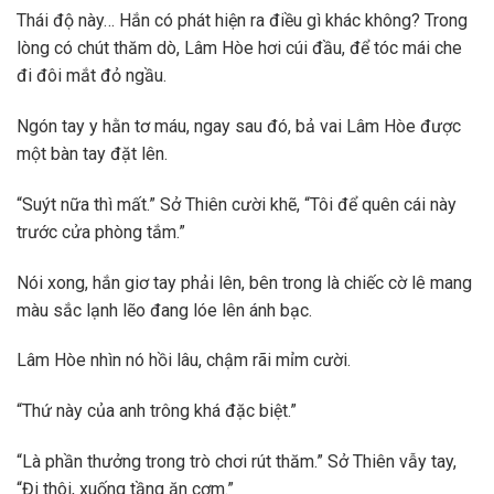
Thái độ này… Hắn có phát hiện ra điều gì khác không? Trong
lòng có chút thăm dò, Lâm Hòe hơi cúi đầu, để tóc mái che
đi đôi mắt đỏ ngầu.
Ngón tay y hằn tơ máu, ngay sau đó, bả vai Lâm Hòe được
một bàn tay đặt lên.
“Suýt nữa thì mất.” Sở Thiên cười khẽ, “Tôi để quên cái này
trước cửa phòng tắm.”
Nói xong, hắn giơ tay phải lên, bên trong là chiếc cờ lê mang
màu sắc lạnh lẽo đang lóe lên ánh bạc.
Lâm Hòe nhìn nó hồi lâu, chậm rãi mỉm cười.
“Thứ này của anh trông khá đặc biệt.”
“Là phần thưởng trong trò chơi rút thăm.” Sở Thiên vẫy tay,
“Đi thôi, xuống tầng ăn cơm.”