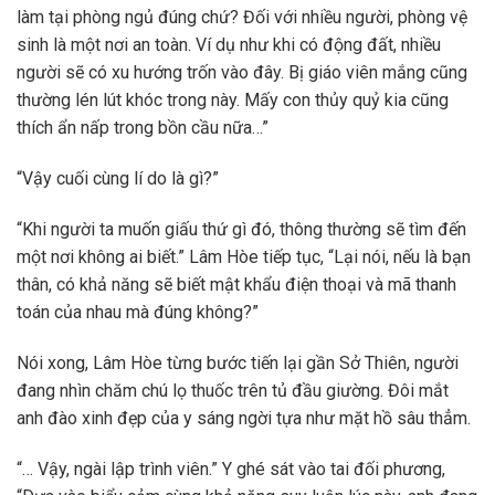
làm tại phòng ngủ đúng chứ? Đối với nhiều người, phòng vệ
sinh là một nơi an toàn. Ví dụ như khi có động đất, nhiều
người sẽ có xu hướng trốn vào đây. Bị giáo viên mắng cũng
thường lén lút khóc trong này. Mấy con thủy quỷ kia cũng
thích ẩn nấp trong bồn cầu nữa…”
“Vậy cuối cùng lí do là gì?”
“Khi người ta muốn giấu thứ gì đó, thông thường sẽ tìm đến
một nơi không ai biết.” Lâm Hòe tiếp tục, “Lại nói, nếu là bạn
thân, có khả năng sẽ biết mật khẩu điện thoại và mã thanh
toán của nhau mà đúng không?”
Nói xong, Lâm Hòe từng bước tiến lại gần Sở Thiên, người
đang nhìn chăm chú lọ thuốc trên tủ đầu giường. Đôi mắt
anh đào xinh đẹp của y sáng ngời tựa như mặt hồ sâu thẳm.
“… Vậy, ngài lập trình viên.” Y ghé sát vào tai đối phương,