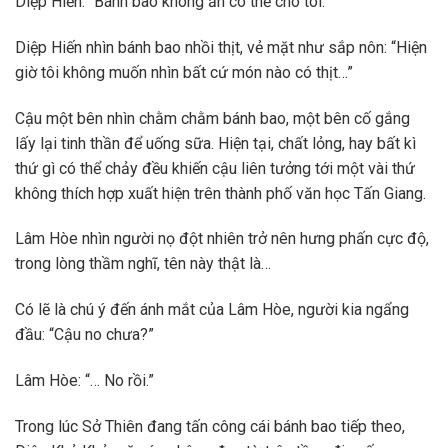
Diệp Hiến: “Bánh bao không ăn có thể cho tôi.”
Diệp Hiến nhìn bánh bao nhồi thịt, vẻ mặt như sắp nôn: “Hiện
giờ tôi không muốn nhìn bất cứ món nào có thịt…”
Cậu một bên nhìn chằm chằm bánh bao, một bên cố gắng
lấy lại tinh thần để uống sữa. Hiện tại, chất lỏng, hay bất kì
thứ gì có thể chảy đều khiến cậu liên tưởng tới một vài thứ
không thích hợp xuất hiện trên thành phố văn học Tấn Giang.
Lâm Hòe nhìn người nọ đột nhiên trở nên hưng phấn cực độ,
trong lòng thầm nghĩ, tên này thật là…
Có lẽ là chú ý đến ánh mắt của Lâm Hòe, người kia ngẩng
đầu: “Cậu no chưa?”
Lâm Hòe: “… No rồi.”
Trong lúc Sở Thiên đang tấn công cái bánh bao tiếp theo,