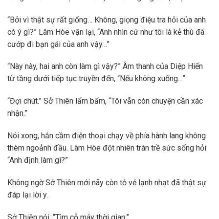
“Bởi vì thật sự rất giống… Không, giọng điệu tra hỏi của anh
có ý gì?” Lâm Hòe vặn lại, “Anh nhìn cứ như tôi là kẻ thù đã
cướp đi bạn gái của anh vậy…”
“Này này, hai anh còn làm gì vậy?” Âm thanh của Diệp Hiến
từ tầng dưới tiếp tục truyền đến, “Nếu không xuống…”
“Đợi chút.” Sở Thiên lẩm bẩm, “Tôi vẫn còn chuyện cần xác
nhận.”
Nói xong, hắn cầm điện thoại chạy về phía hành lang không
thèm ngoảnh đầu. Lâm Hòe đột nhiên tràn trề sức sống hỏi:
“Anh định làm gì?”
Không ngờ Sở Thiên mới nãy còn tỏ vẻ lạnh nhạt đã thật sự
đáp lại lời y.
Sở Thiên nói: “Tìm cỗ máy thời gian.”