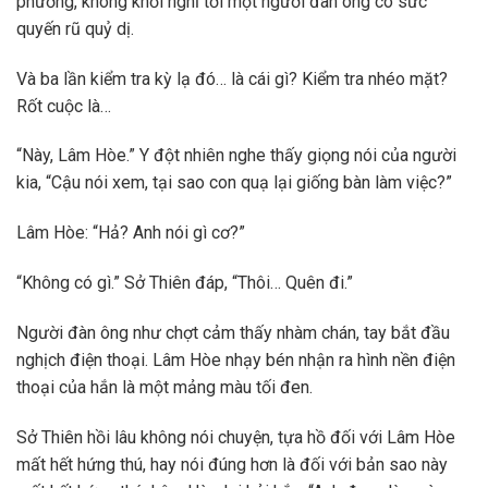
phương, không khỏi nghĩ tới một người đàn ông có sức
quyến rũ quỷ dị.
Và ba lần kiểm tra kỳ lạ đó… là cái gì? Kiểm tra nhéo mặt?
Rốt cuộc là…
“Này, Lâm Hòe.” Y đột nhiên nghe thấy giọng nói của người
kia, “Cậu nói xem, tại sao con quạ lại giống bàn làm việc?”
Lâm Hòe: “Hả? Anh nói gì cơ?”
“Không có gì.” Sở Thiên đáp, “Thôi… Quên đi.”
Người đàn ông như chợt cảm thấy nhàm chán, tay bắt đầu
nghịch điện thoại. Lâm Hòe nhạy bén nhận ra hình nền điện
thoại của hắn là một mảng màu tối đen.
Sở Thiên hồi lâu không nói chuyện, tựa hồ đối với Lâm Hòe
mất hết hứng thú, hay nói đúng hơn là đối với bản sao này