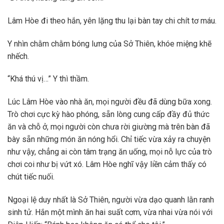
Lâm Hòe đi theo hắn, yên lặng thu lại bàn tay chi chít tơ máu.
Y nhìn chằm chằm bóng lưng của Sở Thiên, khóe miệng khẽ
nhếch.
“Khá thú vị…” Y thì thầm.
Lúc Lâm Hòe vào nhà ăn, mọi người đều đã dùng bữa xong.
Trò chơi cực kỳ hào phóng, sẵn lòng cung cấp đầy đủ thức
ăn và chỗ ở, mọi người còn chưa rời giường mà trên bàn đã
bày sẵn những món ăn nóng hổi. Chỉ tiếc vừa xảy ra chuyện
như vậy, chẳng ai còn tâm trạng ăn uống, mọi nỗ lực của trò
chơi coi như bị vứt xó. Lâm Hòe nghĩ vậy liền cảm thấy có
chút tiếc nuối.
Ngoại lệ duy nhất là Sở Thiên, người vừa dạo quanh lằn ranh
sinh tử. Hắn một mình ăn hai suất cơm, vừa nhai vừa nói với