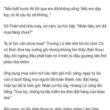
“Nếu biết trước thì tối qua em đã không uống. Nếu em dậy
kịp, có lẽ cậu ấy sẽ không…”
Sở Thiên khẽ nhíu mày, sờ cằm, lại hỏi tiếp: “Nhân tiện, em đã
mua hàng chưa?”
“A, a! Em vẫn chưa mua!” Trương Lộ liền nhớ tới trò chơi. Cô
vô thức đưa tay xuống gối nhưng không tìm thấy điện thoại
đâu, khi ngẩng đầu phát hiện nó ở trên tủ đầu giường liền thở
phào nhẹ nhõm.
Ứng dụng mua sắm mở vào tám giờ mỗi sáng, ngay từ lúc
còn ở dưới tầng, mọi người đã hoàn thành việc đặt hàng.
Hiện tại đã là chín giờ. Nhân cơ hội này, Hoàng Lộ cũng lên
tiếng: “Vừa lúc, chúng ta hãy kiểm tra đơn đặt hàng của nhau
nhé.”
Nói xong, cô lấy điện thoại ra, nhìn chằm chằm Lâm Hòe