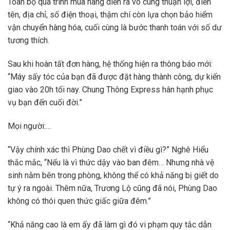
Toàn bộ quá trình mua hàng diễn ra vô cùng thuận lợi, điền
tên, địa chỉ, số điện thoại, thậm chí còn lựa chọn bảo hiểm
vận chuyển hàng hóa, cuối cùng là bước thanh toán với số dư
tương thích.
Sau khi hoàn tất đơn hàng, hệ thống hiện ra thông báo mới:
“Máy sấy tóc của bạn đã được đặt hàng thành công, dự kiến
​​giao vào 20h tối nay. Chung Thông Express hân hạnh phục
vụ bạn đến cuối đời.”
Mọi người:…
“Vậy chính xác thì Phùng Dao chết vì điều gì?” Nghê Hiểu
thắc mắc, “Nếu là vì thức dậy vào ban đêm… Nhưng nhà vệ
sinh nằm bên trong phòng, không thể có khả năng bị giết do
tự ý ra ngoài. Thêm nữa, Trương Lộ cũng đã nói, Phùng Dao
không có thói quen thức giấc giữa đêm.”
“Khả năng cao là em ấy đã làm gì đó vi phạm quy tắc dẫn