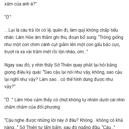
xăm của anh à?”
“Ờ.”
… Lại là câu trả lời có lệ, quên đi, làm quỷ không chấp tiểu
nhân. Lâm Hòe âm thầm ghi thù, đoạn bổ sung: “Trông giống
như một con chim cánh cụt giẫm lên một con gấu bắc cực,
trượt ra xa vài trăm mét rồi lộn nhào, ừm…”
Ngay sau đó, y nhìn thấy Sở Thiên quay phắt lại hỏi bằng
giọng điệu kỳ quái: “Sao cậu lại nói như vậy, không, sao cậu
lại nghĩ như vậy? Làm sao… có thể hình dung được như
vậy?”
“Ờ…” Lâm Hòe cảm thấy có chút không tự nhiên dưới cái nhìn
chằm chằm của đối phương.
“Cậu nghe được những lời này ở đâu? Không… không có khả
năng…” Sở Thiên tự lẩm bẩm, sau đó ngẩng đầu, “Cậu…”