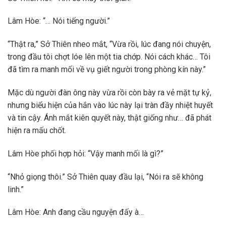
Lâm Hòe: “… Nói tiếng người.”
“Thật ra,” Sở Thiên nheo mắt, “Vừa rồi, lúc đang nói chuyện,
trong đầu tôi chợt lóe lên một tia chớp. Nói cách khác… Tôi
đã tìm ra manh mối về vụ giết người trong phòng kín này.”
Mặc dù người đàn ông này vừa rồi còn bày ra vẻ mặt tự kỷ,
nhưng biểu hiện của hắn vào lúc này lại tràn đầy nhiệt huyết
và tin cậy. Ánh mắt kiên quyết này, thật giống như… đã phát
hiện ra mấu chốt.
Lâm Hòe phối hợp hỏi: “Vậy manh mối là gì?”
“Nhỏ giọng thôi.” Sở Thiên quay đầu lại, “Nói ra sẽ không
linh.”
Lâm Hòe: Anh đang cầu nguyện đấy à…