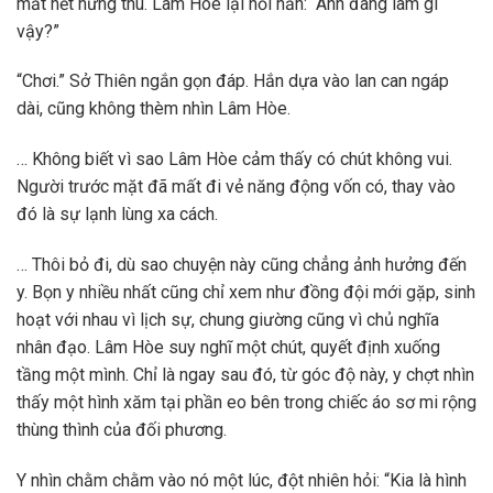
mất hết hứng thú. Lâm Hòe lại hỏi hắn: “Anh đang làm gì
vậy?”
“Chơi.” Sở Thiên ngắn gọn đáp. Hắn dựa vào lan can ngáp
dài, cũng không thèm nhìn Lâm Hòe.
… Không biết vì sao Lâm Hòe cảm thấy có chút không vui.
Người trước mặt đã mất đi vẻ năng động vốn có, thay vào
đó là sự lạnh lùng xa cách.
… Thôi bỏ đi, dù sao chuyện này cũng chẳng ảnh hưởng đến
y. Bọn y nhiều nhất cũng chỉ xem như đồng đội mới gặp, sinh
hoạt với nhau vì lịch sự, chung giường cũng vì chủ nghĩa
nhân đạo. Lâm Hòe suy nghĩ một chút, quyết định xuống
tầng một mình. Chỉ là ngay sau đó, từ góc độ này, y chợt nhìn
thấy một hình xăm tại phần eo bên trong chiếc áo sơ mi rộng
thùng thình của đối phương.
Y nhìn chằm chằm vào nó một lúc, đột nhiên hỏi: “Kia là hình