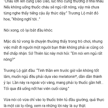
“Cháu lớn lên cùng Dao Dao, lúc nhỏ cũng thường ở nhà nhau.
Nếu không uống thuốc cháu sẽ ngủ rất nông, vậy mà chưa
từng nghe thấy tiếng cậu ấy thức dậy.” Trương Lộ mắt đỏ
hoe, “Không nghĩ tới…”
Nói xong, cô lại bắt đầu khóc.
Mặc dù tử vong là chuyện thường thấy trong trò chơi, nhưng
việc mất đi người một người bạn thân không phải ai cũng có
thể chấp nhận. Sở Thiên lúc này mới hỏi: “Em nói em ngủ rất
nông?”
Trương Lộ gật đầu: “Tinh thần em trước giờ vẫn không tốt
lắm, muốn ngủ đều phải dựa vào melatonin*, dần dần thành
ỷ lại. Lần này ra ngoài vội vàng, mang phải lọ thuốc gần hết…
Tối qua đã uống nốt hai viên cuối cùng.”
Vừa nói cô vừa chỉ vào lọ thuốc trên tủ đầu giường, quả thực
là một cái lọ rỗng, xem ra những lời này là sự thật.