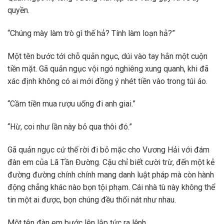
quyền.
“Chúng mày làm trò gì thế hả? Tính làm loạn hả?”
Một tên bước tới chỗ quản ngục, dúi vào tay hắn một cuộn
tiền mặt. Gã quản ngục vội ngó nghiêng xung quanh, khi đã
xác định không có ai mới đồng ý nhét tiền vào trong túi áo.
“Cầm tiền mua rượu uống đi anh giai.”
“Hừ, coi như lần này bỏ qua thôi đó.”
Gã quản ngục cứ thế rời đi bỏ mặc cho Vương Hải với đám
đàn em của Lã Tần Đường. Cậu chỉ biết cười trừ, đến một kẻ
đường đường chính chính mang danh luật pháp mà còn hành
động chẳng khác nào bọn tội phạm. Cái nhà tù này không thể
tin một ai được, bọn chúng đều thối nát như nhau.
Một tên đàn em bước lên lập tức ra lệnh.