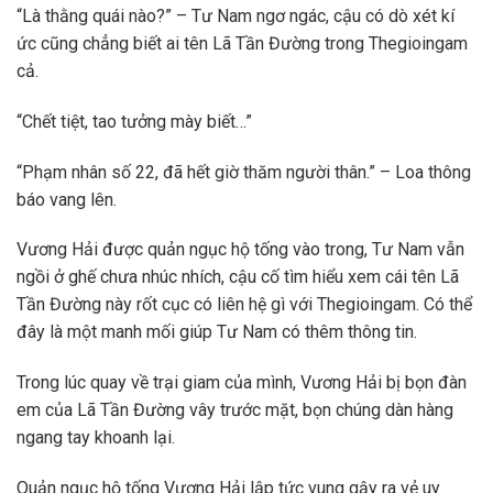
“Là thằng quái nào?” – Tư Nam ngơ ngác, cậu có dò xét kí
ức cũng chẳng biết ai tên Lã Tần Đường trong Thegioingam
cả.
“Chết tiệt, tao tưởng mày biết…”
“Phạm nhân số 22, đã hết giờ thăm người thân.” – Loa thông
báo vang lên.
Vương Hải được quản ngục hộ tống vào trong, Tư Nam vẫn
ngồi ở ghế chưa nhúc nhích, cậu cố tìm hiểu xem cái tên Lã
Tần Đường này rốt cục có liên hệ gì với Thegioingam. Có thể
đây là một manh mối giúp Tư Nam có thêm thông tin.
Trong lúc quay về trại giam của mình, Vương Hải bị bọn đàn
em của Lã Tần Đường vây trước mặt, bọn chúng dàn hàng
ngang tay khoanh lại.
Quản ngục hộ tống Vương Hải lập tức vung gậy ra vẻ uy