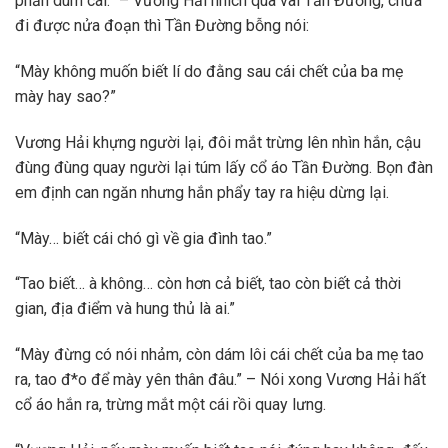
phắn dùm cái.” – Vương Hải nhích qua vai Tần Đường, chưa
đi được nửa đoạn thì Tần Đường bỗng nói:
“Mày không muốn biết lí do đằng sau cái chết của ba mẹ
mày hay sao?”
Vương Hải khựng người lại, đôi mắt trừng lên nhìn hắn, cậu
đùng đùng quay người lại túm lấy cổ áo Tần Đường. Bọn đàn
em định can ngăn nhưng hắn phẩy tay ra hiệu dừng lại.
“Mày… biết cái chó gì về gia đình tao.”
“Tao biết… à không… còn hơn cả biết, tao còn biết cả thời
gian, địa điểm và hung thủ là ai.”
“Mày đừng có nói nhảm, còn dám lôi cái chết của ba mẹ tao
ra, tao đ*o để mày yên thân đâu.” – Nói xong Vương Hải hất
cổ áo hắn ra, trừng mắt một cái rồi quay lưng.