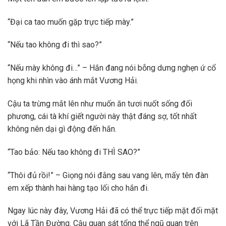
“Đại ca tao muốn gặp trực tiếp mày.”
“Nếu tao không đi thì sao?”
“Nếu mày không đi…” – Hắn đang nói bỗng dưng nghẹn ứ cổ
họng khi nhìn vào ánh mắt Vương Hải.
Cậu ta trừng mắt lên như muốn ăn tươi nuốt sống đối
phương, cái tà khí giết người này thật đáng sợ, tốt nhất
không nên dại gì động đến hắn.
“Tao bảo: Nếu tao không đi THÌ SAO?”
“Thôi đủ rồi!” – Giọng nói đằng sau vang lên, mấy tên đàn
em xếp thành hai hàng tạo lối cho hắn đi.
Ngay lúc này đây, Vương Hải đã có thể trực tiếp mặt đối mặt
với Lã Tần Đường. Cậu quan sát tổng thể ngũ quan trên