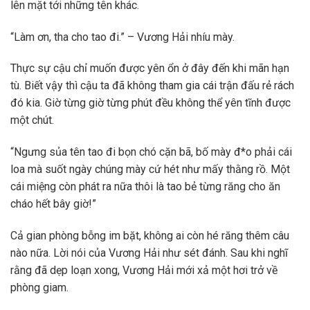
lên mặt tới những tên khác.
“Làm ơn, tha cho tao đi.” – Vương Hải nhíu mày.
Thực sự cậu chỉ muốn được yên ổn ở đây đến khi mãn hạn
tù. Biết vậy thì cậu ta đã không tham gia cái trận đấu rẻ rách
đó kia. Giờ từng giờ từng phút đều không thể yên tĩnh được
một chút.
“Ngưng sủa tên tao đi bọn chó cặn bã, bố mày đ*o phải cái
loa mà suốt ngày chúng mày cứ hét như mấy thằng rồ. Một
cái miệng còn phát ra nữa thôi là tao bẻ từng răng cho ăn
cháo hết bây giờ!”
Cả gian phòng bỗng im bặt, không ai còn hé răng thêm câu
nào nữa. Lời nói của Vương Hải như sét đánh. Sau khi nghĩ
rằng đã dẹp loạn xong, Vương Hải mới xả một hơi trở về
phòng giam.