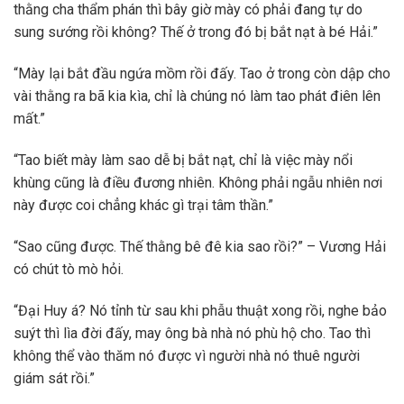
thằng cha thẩm phán thì bây giờ mày có phải đang tự do
sung sướng rồi không? Thế ở trong đó bị bắt nạt à bé Hải.”
“Mày lại bắt đầu ngứa mồm rồi đấy. Tao ở trong còn dập cho
vài thằng ra bã kia kìa, chỉ là chúng nó làm tao phát điên lên
mất.”
“Tao biết mày làm sao dễ bị bắt nạt, chỉ là việc mày nổi
khùng cũng là điều đương nhiên. Không phải ngẫu nhiên nơi
này được coi chẳng khác gì trại tâm thần.”
“Sao cũng được. Thế thằng bê đê kia sao rồi?” – Vương Hải
có chút tò mò hỏi.
“Đại Huy á? Nó tỉnh từ sau khi phẫu thuật xong rồi, nghe bảo
suýt thì lìa đời đấy, may ông bà nhà nó phù hộ cho. Tao thì
không thể vào thăm nó được vì người nhà nó thuê người
giám sát rồi.”