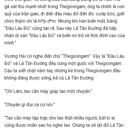
gã sát thủ mạnh nhất trong Thegioingam, ông ta chính là con
quỷ của trần gian, đi đến đâu máu đổ đến đó: cướp bóc, giết
chóc thậm chí là hi*p d*m. Nhưng khi hắn biến mất, băng
“Đầu Lâu Đỏ” cũng tan rã. Sau này Lã Tần Đường đã tiếp
nhận di sản “Đầu Lâu Đỏ” và biến nó trở về thời đỉnh cao của
mình.”
Vương Hải có nghe đến chữ “Thegioingam”. Vậy là “Đầu Lâu
Đỏ” và Lã Tần Đường đều cùng một guộc với Thegioingam.
Cậu ta siết chặt nắm tay, những kẻ trong Thegioingam đều
không đáng được sống, kể cả Lã Tần Đường.
“Chí Lâm, tao cần mày giúp tao một chuyện.”
“Chuyện gì đại ca cứ nói.”
“Tao cần mày tập hợp cho tao thật nhiều người, bất kì ai
cũng được miễn sao họ nghe tao. Chúng ta sẽ lật đổ Lã Tần