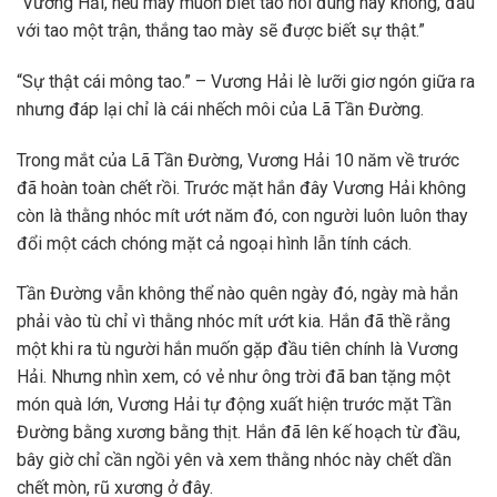
“Vương Hải, nếu mày muốn biết tao nói đúng hay không, đấu
với tao một trận, thắng tao mày sẽ được biết sự thật.”
“Sự thật cái mông tao.” – Vương Hải lè lưỡi giơ ngón giữa ra
nhưng đáp lại chỉ là cái nhếch môi của Lã Tần Đường.
Trong mắt của Lã Tần Đường, Vương Hải 10 năm về trước
đã hoàn toàn chết rồi. Trước mặt hắn đây Vương Hải không
còn là thằng nhóc mít ướt năm đó, con người luôn luôn thay
đổi một cách chóng mặt cả ngoại hình lẫn tính cách.
Tần Đường vẫn không thể nào quên ngày đó, ngày mà hắn
phải vào tù chỉ vì thằng nhóc mít ướt kia. Hắn đã thề rằng
một khi ra tù người hắn muốn gặp đầu tiên chính là Vương
Hải. Nhưng nhìn xem, có vẻ như ông trời đã ban tặng một
món quà lớn, Vương Hải tự động xuất hiện trước mặt Tần
Đường bằng xương bằng thịt. Hắn đã lên kế hoạch từ đầu,
bây giờ chỉ cần ngồi yên và xem thằng nhóc này chết dần
chết mòn, rũ xương ở đây.