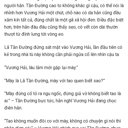
người hắn. Tần Đường cao to không khác gì cậu, có thể nói là
nhỉnh hơn Vương Hải một chút, chỗ nào có da hắn cũng đều
xăm kín tất cả, đúng chất là một gã xã hội đen. Điều đặc biệt
hơn, trên hắn đâu đâu cũng thấy sẹo, có vết còn dài thườn
thượt từ đỉnh lưng tới vòng eo.
Lã Tần Đường đứng sát mặt vào Vương Hải, lần đầu tiên có
kẻ trong nhà tù này không cần phải ngửa cổ lên nhìn cậu ta.
“Vương Hải, lâu lắm mới gặp lại mày.”
“Mày là Lã Tần Đường, mày với tao quen biết sao?”
“Mày đừng cố tỏ ra ngu ngốc, đừng giả vờ không biết tao là
ai.” – Tần Đường bực tức, hắn nghĩ Vương Hải đang chọc
điên hắn.
“Tao không muốn đôi co với mày, không có chuyện gì nói thì