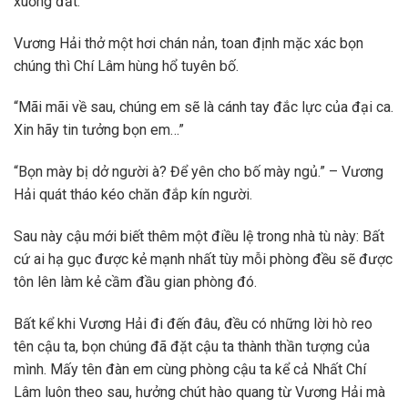
xuống đất.
Vương Hải thở một hơi chán nản, toan định mặc xác bọn
chúng thì Chí Lâm hùng hổ tuyên bố.
“Mãi mãi về sau, chúng em sẽ là cánh tay đắc lực của đại ca.
Xin hãy tin tưởng bọn em…”
“Bọn mày bị dở người à? Để yên cho bố mày ngủ.” – Vương
Hải quát tháo kéo chăn đắp kín người.
Sau này cậu mới biết thêm một điều lệ trong nhà tù này: Bất
cứ ai hạ gục được kẻ mạnh nhất tùy mỗi phòng đều sẽ được
tôn lên làm kẻ cầm đầu gian phòng đó.
Bất kể khi Vương Hải đi đến đâu, đều có những lời hò reo
tên cậu ta, bọn chúng đã đặt cậu ta thành thần tượng của
mình. Mấy tên đàn em cùng phòng cậu ta kể cả Nhất Chí
Lâm luôn theo sau, hưởng chút hào quang từ Vương Hải mà