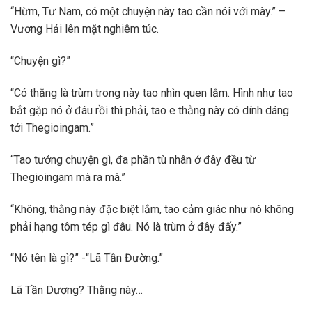
“Hừm, Tư Nam, có một chuyện này tao cần nói với mày.” –
Vương Hải lên mặt nghiêm túc.
“Chuyện gì?”
“Có thằng là trùm trong này tao nhìn quen lắm. Hình như tao
bắt gặp nó ở đâu rồi thì phải, tao e thằng này có dính dáng
tới Thegioingam.”
“Tao tưởng chuyện gì, đa phần tù nhân ở đây đều từ
Thegioingam mà ra mà.”
“Không, thằng này đặc biệt lắm, tao cảm giác như nó không
phải hạng tôm tép gì đâu. Nó là trùm ở đây đấy.”
“Nó tên là gì?” -“Lã Tần Đường.”
Lã Tần Dương? Thằng này…