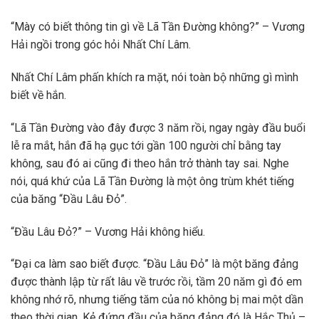
“Mày có biết thông tin gì về Lã Tần Đường không?” – Vương
Hải ngồi trong góc hỏi Nhất Chí Lâm.
Nhất Chí Lâm phấn khích ra mặt, nói toàn bộ những gì mình
biết về hắn.
“Lã Tần Đường vào đây được 3 năm rồi, ngay ngày đầu buổi
lễ ra mắt, hắn đã hạ gục tới gần 100 người chỉ bằng tay
không, sau đó ai cũng đi theo hắn trở thành tay sai. Nghe
nói, quá khứ của Lã Tần Đường là một ông trùm khét tiếng
của băng “Đầu Lâu Đỏ”.
“Đầu Lâu Đỏ?” – Vương Hải không hiểu.
“Đại ca làm sao biết được. “Đầu Lâu Đỏ” là một băng đảng
được thành lập từ rất lâu về trước rồi, tầm 20 năm gì đó em
không nhớ rõ, nhưng tiếng tăm của nó không bị mai một dần
theo thời gian. Kẻ đứng đầu của băng đảng đó là Hắc Thủ –