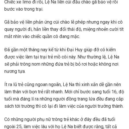
Chiếc xe limo đi rồi, Lệ Na liền cúi đầu chào gã bảo vệ rồi
bước vào trong trại.
Gã bảo vệ liền phản ứng cúi chào lễ phép nhưng ngay khi cô
quay người đi, hắn liền thay đổi thái độ, miệng nhoẻn cười tít
mắt nhìn vào chiếc quần cô đang mặc.
Đã gần một tháng nay kể từ khi Đại Huy giúp đỡ cô kiếm
được việc làm tại trại trẻ mồ côi này. Như thường lệ, Lệ Na
sẽ phải trông nom những đứa trẻ bị bỏ rơi hoặc không nơi
nương tựa.
Ít ra lũ trẻ cũng ngoan ngoãn, Lệ Na thì xinh xắn dễ gần nên
làm thân với bọn trẻ rất nhanh. Mới chỉ bước sang tuổi 16, độ
tuổi mà đáng lí ra những người đồng trang lứa đều đang cắp
sách tới trường thì cô lại đi làm việc của người trưởng thành.
Có những người phụ nữ trông trẻ khác ở đây đều đã tuổi
ngoài 25, làm việc lâu với họ Lệ Na biết được rằng, tất cả