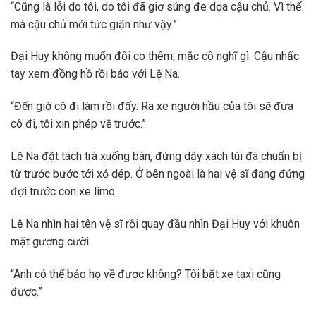
“Cũng là lỗi do tôi, do tôi đã giơ súng đe dọa cậu chủ. Vì thế
mà cậu chủ mới tức giận như vậy.”
Đại Huy không muốn đôi co thêm, mặc cô nghĩ gì. Cậu nhấc
tay xem đồng hồ rồi báo với Lệ Na.
“Đến giờ cô đi làm rồi đấy. Ra xe người hầu của tôi sẽ đưa
cô đi, tôi xin phép về trước.”
Lệ Na đặt tách trà xuống bàn, đứng dậy xách túi đã chuẩn bị
từ trước bước tới xỏ dép. Ở bên ngoài là hai vệ sĩ đang đứng
đợi trước con xe limo.
Lệ Na nhìn hai tên vệ sĩ rồi quay đầu nhìn Đại Huy với khuôn
mặt gượng cười.
“Anh có thể bảo họ về được không? Tôi bắt xe taxi cũng
được.”