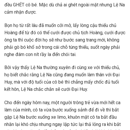
đều GHÉT cô bé. Mặc dù chả ai ghét ngoài mặt nhưng Lệ Na
cảm nhận được.
Bọn họ từ rất lâu đã muốn cởi mở, lấy lòng cậu thiếu chủ
Hoàng để từ đó có thể cưới được chủ tịch Hoàng, cưới được
ông ta thì cuộc đời họ sẽ như bước sang trang mới, không
phải gò bó khổ sở trong cái chỗ túng thiếu, suốt ngày phải
nghe đám con nít rầy la đến chói tai.
Bởi vậy thấy Lệ Na thường xuyên đi cùng xe với thiếu chủ,
họ biết chắc rằng Lệ Na cũng đang muốn làm thân với Đại
Huy, mà với độ tuổi của cô bé thì chẳng mấy chốc đủ tuổi
kết hôn, Lệ Na chắc chắn sẽ cưới Đại Huy.
Cho đến ngày hôm nay, một người trông trẻ vừa mới hết ca
làm của mình, cô ta vừa bước xuống sảnh để đi về thì bắt
gặp Lệ Na bước xuống xe limo, khuôn mặt cô ta bắt đầu
nhăn lại khó chịu nhưng ngay lập tức lại thả lỏng ra khi bắt