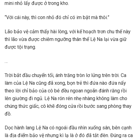
mini nhỏ lấy được ở trong kho.
“Với cái này, thì con nhỏ đó chỉ có im bặt mà thôi.”
Lão bảo vệ cảm thấy hài lòng, với kế hoạch trơn chu thế này
thì lão vừa được chiêm ngưỡng thân thể Lệ Na lại vừa giữ
được tội trạng.
…
Trời bắt đầu chuyển tối, ánh trăng tròn lơ lửng trên trời. Ca
làm của Lệ Na cũng đã xong, bọn trẻ thì đứa nào đứa nấy
theo lời chỉ bảo của cô bé đều ngoan ngoãn đánh răng rồi
lên giường đi ngủ. Lệ Na rón rén nhẹ nhàng không làm cho
chúng thức giấc, cô khẽ đóng cửa rồi bước sang phòng thay
đồ.
Dọc hành lang Lệ Na có ngoái đầu nhìn xuống sân, bên cạnh
là địa điểm bảo vệ nhưng kì lạ là ở đó đã tắt đèn. Đúng ra ca