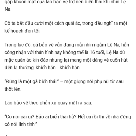
gặp khuôn mặt của lão bảo vệ trở nên biến thái khi nhìn Lệ
Na.
Cô ta bắt đầu cười một cách quái ác, trong đầu nghĩ ra một
kế hoạch đen tối.
Trong lúc đó, gã bảo vệ vẫn đang mải nhìn ngắm Lệ Na, hắn
công nhận với thân hình này không thể là 16 tuổi, Lệ Na dù
mặc quần áo kín đáo nhưng lại mang một dáng vẻ cuốn hút
đến lạ thường, khiến hắn… khiến hắn…
“Đúng là một gã biến thái.” – một giọng nói phụ nữ từ sau
thốt lên.
Lão bảo vệ theo phản xạ quay mặt ra sau.
“Cô nói cái gì? Bảo ai biến thái hả? Hết ca rồi thì về nhà đừng
có nói linh tinh.”