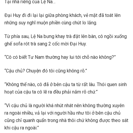
Tại nhà riêng của Lệ Na…
Đại Huy đi đi lại lại giữa phòng khách, vẻ mặt đã toát lên
những suy nghĩ muộn phiền cùng chút lo lắng.
Từ phía sau, Lệ Na bưng khay trà đặt lên bàn, cô ngồi xuống
ghế sofa rót trà sang 2 cốc mời Đại Huy.
“Cô có biết Tư Nam thường hay lui tới chỗ nào không?”
“Cậu chủ? Chuyện đó tôi cũng không rõ.”
“Không thể nào, cô đã ở bên cậu ta từ rất lâu. Thói quen sinh
hoạt của cậu ta cô lẽ ra đều phải nắm rõ chứ.”
“Vì cậu chủ là người khá nhút nhát nên không thường xuyên
ra ngoài nhiều, vả lại với người hầu như tôi ở bên cậu chủ
cũng chỉ quanh quẩn trong nhà thôi chứ không được theo sát
khi cậu ra ngoài.”