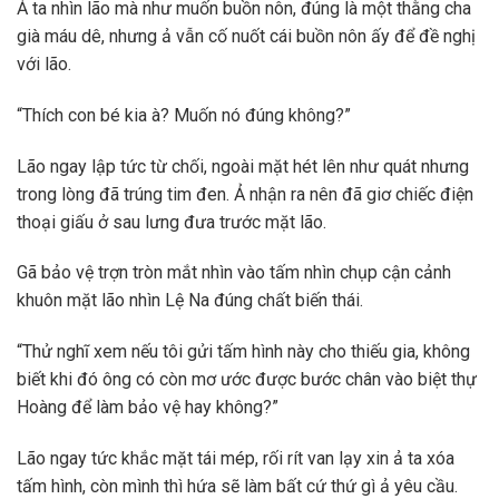
Ả ta nhìn lão mà như muốn buồn nôn, đúng là một thằng cha
già máu dê, nhưng ả vẫn cố nuốt cái buồn nôn ấy để đề nghị
với lão.
“Thích con bé kia à? Muốn nó đúng không?”
Lão ngay lập tức từ chối, ngoài mặt hét lên như quát nhưng
trong lòng đã trúng tim đen. Ả nhận ra nên đã giơ chiếc điện
thoại giấu ở sau lưng đưa trước mặt lão.
Gã bảo vệ trợn tròn mắt nhìn vào tấm nhìn chụp cận cảnh
khuôn mặt lão nhìn Lệ Na đúng chất biến thái.
“Thử nghĩ xem nếu tôi gửi tấm hình này cho thiếu gia, không
biết khi đó ông có còn mơ ước được bước chân vào biệt thự
Hoàng để làm bảo vệ hay không?”
Lão ngay tức khắc mặt tái mép, rối rít van lạy xin ả ta xóa
tấm hình, còn mình thì hứa sẽ làm bất cứ thứ gì ả yêu cầu.