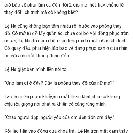
giờ bảo vệ phải làm ca đêm tới 2 giờ mới hết, hay chẳng lẽ
thay đổi lịch trình mà cô không biết?
Lệ Na cũng không bận tâm nhiều rồi bước vào phòng thay
đồ. Cô mở tủ đồ lấy quần áo, chưa cởi bỏ vội đồng phục trên
người, Lệ Na đã cảm nhận sau lưng mình một luồng khí lạnh.
Cô quay đầu, phát hiện lão bảo vệ đang phục sẵn ở cửa nhìn
cô với ánh mắt không đúng đắn.
Lệ Na giật bắn mình liền nói to:
“Ông làm gì ở đây? Đây là phòng thay đồ của nữ mà?”
Lão ta miệng cười khẩy,ánh mắt thèm khát nhìn cô không
chịu rời, giọng nói phát ra khiến cô càng rùng mình.
“Chào ngươi đẹp, người yêu của em đến đón em đây.”
Rồi lão tiến vào đóng cửa khóa trái. Lệ Na trợn mắt cảm thấy