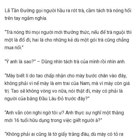
Lã Tần Đường gọi người hầu ra rót trà, cầm tách trà nóng hổi
trên tay ngắm nghía.
“Trà nóng thì mọi người mới thưởng thức, nếu để trà nguội thì
một là đổ đi, hai là cho những kẻ dù một gói trà cũng chẳng
mua nổi.”
“Ý anh là sao?” – Dũng nhìn tách trà của mình rồi nhìn anh.
“Mày biết lí do tao chấp nhận cho mày bước chân vào đây,
không phải vì nể mày là em trai của Nam, mà vì mày còn giá
trị. Tao sẽ không vòng vo nữa, nói thật đi, mày có phải là
người của băng Đầu Lâu Đỏ trước đây?”
“Anh vẫn còn nghi ngờ tôi ư? Anh thực sự nghĩ một thằng
mới 16 tuổi hữu dụng trong việc giết người à?”
“Không phải ai cũng là tờ giấy trắng đâu, dù mày có tỏ ra