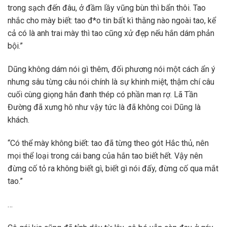
trong sạch đến đâu, ở đầm lầy vũng bùn thì bẩn thôi. Tao
nhắc cho mày biết: tao đ*o tin bất kì thằng nào ngoài tao, kể
cả có là anh trai mày thì tao cũng xử đẹp nếu hắn dám phản
bội.”
Dũng không dám nói gì thêm, đối phương nói một cách ẩn ý
nhưng sâu từng câu nói chính là sự khinh miệt, thậm chí câu
cuối cùng giọng hắn đanh thép có phần man rợ. Lã Tần
Đường đã xưng hô như vậy tức là đã không coi Dũng là
khách.
“Có thể mày không biết: tao đã từng theo gót Hắc thủ, nên
mọi thể loại trong cái bang của hắn tao biết hết. Vậy nên
đừng cố tỏ ra không biết gì, biết gì nói đấy, đừng cố qua mắt
tao.”
…