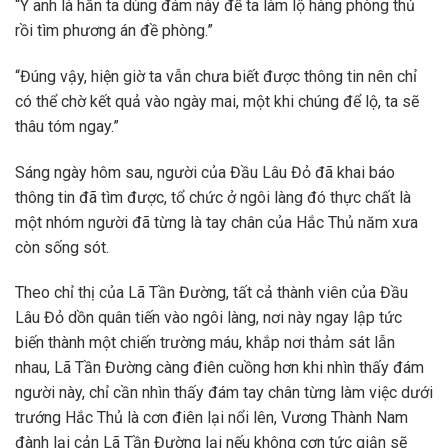
“Ý anh là hắn ta dùng đám này để ta làm lộ hàng phòng thủ
rồi tìm phương án đề phòng.”
“Đúng vậy, hiện giờ ta vẫn chưa biết được thông tin nên chỉ
có thể chờ kết quả vào ngày mai, một khi chúng để lộ, ta sẽ
thâu tóm ngay.”
Sáng ngày hôm sau, người của Đầu Lâu Đỏ đã khai báo
thông tin đã tìm được, tổ chức ở ngôi làng đó thực chất là
một nhóm người đã từng là tay chân của Hắc Thủ năm xưa
còn sống sót.
Theo chỉ thị của Lã Tần Đường, tất cả thành viên của Đầu
Lâu Đỏ dồn quân tiến vào ngôi làng, nơi này ngay lập tức
biến thành một chiến trường máu, khắp nơi thảm sát lẫn
nhau, Lã Tần Đường càng điên cuồng hơn khi nhìn thấy đám
người này, chỉ cần nhìn thấy đám tay chân từng làm việc dưới
trướng Hắc Thủ là cơn điên lại nổi lên, Vương Thành Nam
đành lại cản Lã Tần Đường lại nếu không cơn tức giận sẽ