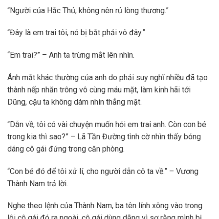
“Người của Hắc Thủ, không nên rủ lòng thương.”
“Đây là em trai tôi, nó bị bắt phải vô đây.”
“Em trai?” – Anh ta trừng mắt lên nhìn.
Ánh mắt khác thường của anh do phải suy nghĩ nhiều đã tạo
thành nếp nhăn trông vô cùng máu mặt, làm kinh hãi tới
Dũng, cậu ta không dám nhìn thẳng mặt.
“Dẫn về, tôi có vài chuyện muốn hỏi em trai anh. Còn con bé
trong kia thì sao?” – Lã Tần Đường tình cờ nhìn thấy bóng
dáng cô gái đứng trong căn phòng.
“Con bé đó để tôi xử lí, cho người dẫn cô ta về.” – Vương
Thành Nam trả lời.
Nghe theo lệnh của Thành Nam, ba tên lính xông vào trong
lôi cô gái đó ra ngoài, cô gái dùng dằng vì sợ rằng mình bị