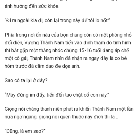
ảnh hưởng đến sức khỏe.
“Đi ra ngoài kia đi, còn lại trong này để tôi lo nốt.”
Phía trong nơi ẩn náu của bọn chúng còn có một phòng nhỏ
đối diện, Vương Thành Nam tiến vào định thăm dò tình hình
thì bắt gặp một thằng nhóc chừng 15-16 tuổi đang áp chế
một cô gái, Thành Nam nhìn đã nhận ra ngay đây là co bé
hôm trước đã cầm dao đe dọa anh.
Sao cô ta lại ở đây?
“Mày đứng im đấy, tiến đến tao chặt cổ con này.”
Giọng nói chàng thanh niên phát ra khiến Thành Nam một lần
nữa ngỡ ngàng, giọng nói quen thuộc này đích thị là…
“Dũng, là em sao?”