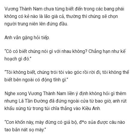
Vương Thành Nam chưa từng biết đến trong các bang phái
không có kẻ nào là lão già cả, thường thì chúng sẽ chọn
người trung niên lên đứng đầu.
Anh vẫn gặng hỏi tiếp.
“Cô có biết chúng nói gì với nhau không? Chẳng hạn như kế
hoạch gì đó.”
“Tôi không biết, chúng trói tôi vào góc rồi rời đi, tôi không thể
biết bên ngoài có động tĩnh gì.”
Nghe xong Vương Thành Nam liền ý định không hỏi gì thêm
nhưng Lã Tần Đường đã đứng ngoài cửa từ bao giờ, anh rút
khẩu súng từ trong túi chĩa thẳng vào Kiều Anh.
“Con khốn này, mày đừng có giả bộ, đ*o sủa được câu nào
tao bắn nát sọ mày.”