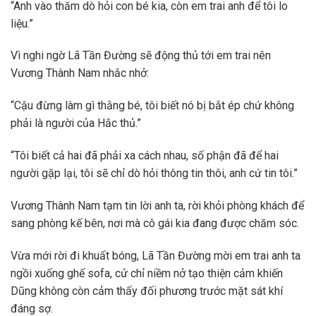
“Anh vào thăm dò hỏi con bé kia, còn em trai anh để tôi lo
liệu.”
Vì nghi ngờ Lã Tần Đường sẽ động thủ tới em trai nên
Vương Thành Nam nhắc nhở:
“Cậu đừng làm gì thằng bé, tôi biết nó bị bắt ép chứ không
phải là người của Hắc thủ.”
“Tôi biết cả hai đã phải xa cách nhau, số phận đã để hai
người gặp lại, tôi sẽ chỉ dò hỏi thông tin thôi, anh cứ tin tôi.”
Vương Thành Nam tạm tin lời anh ta, rời khỏi phòng khách để
sang phòng kế bên, nơi mà cô gái kia đang được chăm sóc.
Vừa mới rời đi khuất bóng, Lã Tần Đường mời em trai anh ta
ngồi xuống ghế sofa, cử chỉ niềm nở tạo thiện cảm khiến
Dũng không còn cảm thấy đối phương trước mặt sát khí
đáng sợ.