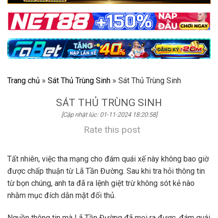
Trang chủ
»
Sát Thủ Trùng Sinh
»
Sát Thủ Trùng Sinh
SÁT THỦ TRÙNG SINH
[Cập nhật lúc: 01-11-2024 18:20:58]
Rate this post
Tất nhiên, việc tha mạng cho đám quái xế này không bao giờ
được chấp thuận từ Lã Tần Đường. Sau khi tra hỏi thông tin
từ bọn chúng, anh ta đã ra lệnh giệt trừ không sót kẻ nào
nhằm mục đích dằn mặt đối thủ.
Nguồn thông tin mà Lã Tần Đường đã moi ra được, đám quái