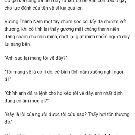
Cô gái kia cũng đã tỉnh dậy từ lâu, cô bé vẫn còn đau ở gáy
cho lực đánh của tên vệ sĩ kia quá lớn.
Vương Thành Nam một tay chăm sóc cô, lấy đá chườm vết
thương, khi cô tỉnh lại thấy gương mặt chàng thanh niên
đang chăm chú nhìn mình, chợt lại giật mình nhổm người dậy
lui sang bên.
“Anh sao lại mang tôi về đây?”
“Tôi mang về là có lí do, cứ bình tĩnh nằm xuống nghỉ ngơi
đi.”
“Chính anh đã ra lệnh cho họ kéo tôi về đây, anh nhất định
đang có âm mưu gì?”
“Đây là lời của người được tôi cứu sao? Thấy hơi tổn thương
đó.”