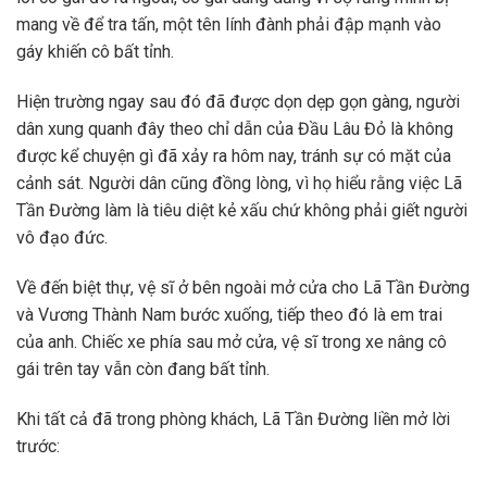
mang về để tra tấn, một tên lính đành phải đập mạnh vào
gáy khiến cô bất tỉnh.
Hiện trường ngay sau đó đã được dọn dẹp gọn gàng, người
dân xung quanh đây theo chỉ dẫn của Đầu Lâu Đỏ là không
được kể chuyện gì đã xảy ra hôm nay, tránh sự có mặt của
cảnh sát. Người dân cũng đồng lòng, vì họ hiểu rằng việc Lã
Tần Đường làm là tiêu diệt kẻ xấu chứ không phải giết người
vô đạo đức.
Về đến biệt thự, vệ sĩ ở bên ngoài mở cửa cho Lã Tần Đường
và Vương Thành Nam bước xuống, tiếp theo đó là em trai
của anh. Chiếc xe phía sau mở cửa, vệ sĩ trong xe nâng cô
gái trên tay vẫn còn đang bất tỉnh.
Khi tất cả đã trong phòng khách, Lã Tần Đường liền mở lời
trước: