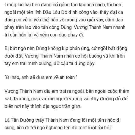
Trong lúc hai bên đang cố gắng tạo khoảnh cách, thì bên
ngoài một tên lính Đầu Lâu Đỏ định xông vào, thấy đại ca
đang có vẻ bị yếu thế, hắn vội xông vào giải vây, cầm dao
phay trên lao vào tấn công Dũng. Vương Thành Nam nhanh
trí cản hắn lại và ném con dao phay đi.
Bị bất ngờ nên Dũng không kịp phản ứng, cứ ngồi bất động
dưới đất, Vương Thành Nam nhân cơ hội buông vũ khí trên
tay em trai mình xuống, đỡ cậu ta đứng dậy.
“Đi nào, anh sẽ đưa em về an toàn.”
Vương Thành Nam dìu em trai ra ngoài, bên ngoài cuộc thảm
sát đã xong, máu và xác người vương vãi đầy đường đủ để
biến nơi này thành địa ngục trần gian.
Lã Tần Đường thấy Thành Nam đang lôi một tên nhóc đi
cùng, liền đi tới ngó nghiêng tên đó một lượt rồi hỏi: