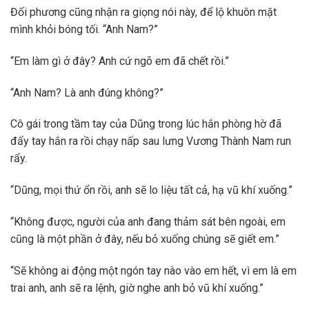
Đối phương cũng nhận ra giọng nói này, để lộ khuôn mặt
mình khỏi bóng tối. “Anh Nam?”
“Em làm gì ở đây? Anh cứ ngõ em đã chết rồi.”
“Anh Nam? Là anh đúng không?”
Cô gái trong tầm tay của Dũng trong lúc hắn phòng hờ đã
đẩy tay hắn ra rồi chạy nấp sau lưng Vương Thành Nam run
rẩy.
“Dũng, mọi thứ ổn rồi, anh sẽ lo liệu tất cả, hạ vũ khí xuống.”
“Không được, người của anh đang thảm sát bên ngoài, em
cũng là một phần ở đây, nếu bỏ xuống chúng sẽ giết em.”
“Sẽ không ai động một ngón tay nào vào em hết, vì em là em
trai anh, anh sẽ ra lệnh, giờ nghe anh bỏ vũ khí xuống.”