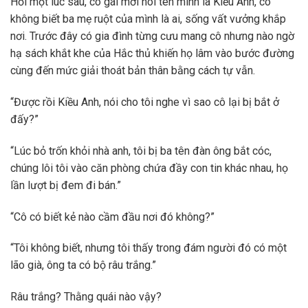
Hỏi một lúc sau, cô gái mới nói tên mình là Kiều Anh, cô
không biết ba mẹ ruột của mình là ai, sống vất vưởng khắp
nơi. Trước đây có gia đình từng cưu mang cô nhưng nào ngờ
hạ sách khắt khe của Hắc thủ khiến họ lâm vào bước đường
cùng đến mức giải thoát bản thân bằng cách tự vẫn.
“Được rồi Kiều Anh, nói cho tôi nghe vì sao cô lại bị bắt ở
đấy?”
“Lúc bỏ trốn khỏi nhà anh, tôi bị ba tên đàn ông bắt cóc,
chúng lôi tôi vào căn phòng chứa đầy con tin khác nhau, họ
lần lượt bị đem đi bán.”
“Cô có biết kẻ nào cầm đầu nơi đó không?”
“Tôi không biết, nhưng tôi thấy trong đám người đó có một
lão già, ông ta có bộ râu trắng.”
Râu trắng? Thằng quái nào vậy?