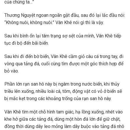
của chúng ta…”
Thương Nguyệt ngoan ngoãn gật đầu, sau đó lại lắc đầu nói:
“Không nuôi, không nuôi.” Vân Khê nói gì thì là vậy.
Sau khi bình ổn lại tâm trạng sợ sệt của mình, Vân Khê tiếp
tục đi bộ đến bãi biển.
Sau khi đi đến bờ biển, Vân Khê cầm giỏ câu cá trong tay, đi
vòng qua tảng đá, cuối cùng tìm được một góc thích hợp để
bỏ vào.
Phần lớn rạn san hô này bị ngâm trong nước biển, khi thủy
triều lên xuống, nhiều loài cá, tôm, động vật có vỏ ở biển sẽ
bị mắc kẹt trong các khoảng trống của rạn san hô này.
Vân Khê tìm một chỗ hình tam giác, hạ lồng xuống, nhét vào
khe hở giữa các tảng đá, dùng một hòn đá lớn để giữ chặt,
đồng thời dùng dây leo mỏng làm dây buộc vào tảng đá nhô