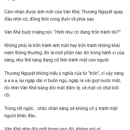
Cảm nhận được ánh mắt của Vân Khê, Thương Nguyệt quay
đầu nhìn cô, đồng thời cong đuôi về phía sau.
Vân Khê buột miệng nói: “Hình như cô đang trốn tránh tôi?”
Không phải là trốn tránh ánh mắt hay trốn tránh những khái
niệm thông thường, đó là một phần nào đó trong hành vi của
nàng, như thể nàng đang cố tình tránh mặt con người.
Thương Nguyệt không hiểu ý nghĩa của từ “trốn”, vì vậy nàng
a a a a, lại ngáp dài vì buồn ngủ, ngáp ra vài giọt nước mắt,
rồi nhìn Vân Khê bằng đôi mắt đẫm lệ, vẻ mặt có chút bối
rối.
Trông rất ngốc… chắc chắn nàng sẽ không cố ý tránh mặt
người khác đâu…
Vân Khê nhìn đôi mắt trong veo đó, không nói gì.