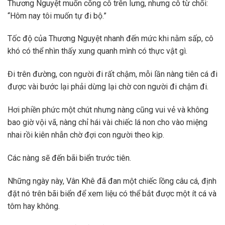
Thương Nguyệt muốn cõng cô trên lưng, nhưng cô từ chối:
“Hôm nay tôi muốn tự đi bộ.”
Tốc độ của Thương Nguyệt nhanh đến mức khi nằm sấp, cô
khó có thể nhìn thấy xung quanh mình có thực vật gì.
Đi trên đường, con người đi rất chậm, mỗi lần nàng tiên cá đi
được vài bước lại phải dừng lại chờ con người đi chậm đi.
Hơi phiền phức một chút nhưng nàng cũng vui vẻ và không
bao giờ vội vã, nàng chỉ hái vài chiếc lá non cho vào miệng
nhai rồi kiên nhẫn chờ đợi con người theo kịp.
Các nàng sẽ đến bãi biển trước tiên.
Những ngày này, Vân Khê đã đan một chiếc lồng câu cá, định
đặt nó trên bãi biển để xem liệu có thể bắt được một ít cá và
tôm hay không.