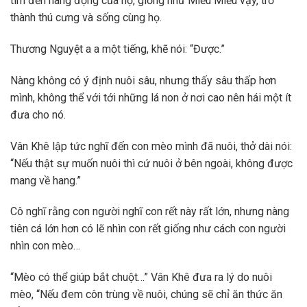
tìm đến hang động của họ, giống như Miểu Miểu vậy, trở
thành thú cưng và sống cùng họ.
Thương Nguyệt a a một tiếng, khẽ nói: “Được.”
Nàng không có ý định nuôi sâu, nhưng thấy sâu thấp hơn
mình, không thể với tới những lá non ở nơi cao nên hái một ít
đưa cho nó.
Vân Khê lập tức nghĩ đến con mèo mình đã nuôi, thở dài nói:
“Nếu thật sự muốn nuôi thì cứ nuôi ở bên ngoài, không được
mang về hang.”
Cô nghĩ rằng con người nghĩ con rết này rất lớn, nhưng nàng
tiên cá lớn hơn có lẽ nhìn con rết giống như cách con người
nhìn con mèo…
“Mèo có thể giúp bắt chuột…” Vân Khê đưa ra lý do nuôi
mèo, “Nếu đem côn trùng về nuôi, chúng sẽ chỉ ăn thức ăn