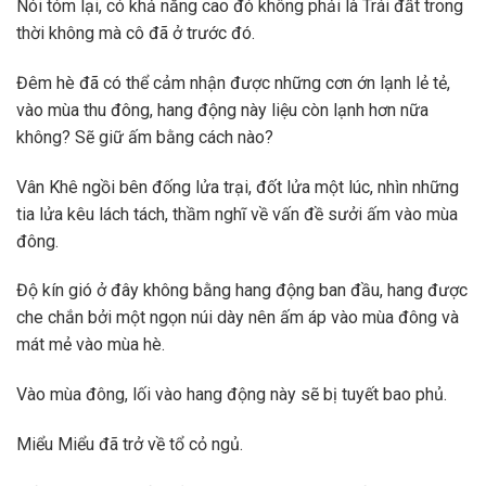
Nói tóm lại, có khả năng cao đó không phải là Trái đất trong
thời không mà cô đã ở trước đó.
Đêm hè đã có thể cảm nhận được những cơn ớn lạnh lẻ tẻ,
vào mùa thu đông, hang động này liệu còn lạnh hơn nữa
không? Sẽ giữ ấm bằng cách nào?
Vân Khê ngồi bên đống lửa trại, đốt lửa một lúc, nhìn những
tia lửa kêu lách tách, thầm nghĩ về vấn đề sưởi ấm vào mùa
đông.
Độ kín gió ở đây không bằng hang động ban đầu, hang được
che chắn bởi một ngọn núi dày nên ấm áp vào mùa đông và
mát mẻ vào mùa hè.
Vào mùa đông, lối vào hang động này sẽ bị tuyết bao phủ.
Miểu Miểu đã trở về tổ cỏ ngủ.