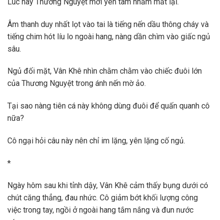
Lúc này Thương Nguyệt mới yên tâm nhắm mắt lại.
Âm thanh duy nhất lọt vào tai là tiếng nến dầu thông cháy và
tiếng chim hót líu lo ngoài hang, nàng dần chìm vào giấc ngủ
sâu.
Ngủ đối mặt, Vân Khê nhìn chằm chằm vào chiếc đuôi lớn
của Thương Nguyệt trong ánh nến mờ ảo.
Tại sao nàng tiên cá này không dùng đuôi để quấn quanh cô
nữa?
Cô ngại hỏi câu này nên chỉ im lặng, yên lặng cố ngủ.
*
Ngày hôm sau khi tỉnh dậy, Vân Khê cảm thấy bụng dưới có
chút căng thẳng, đau nhức. Cô giảm bớt khối lượng công
việc trong tay, ngồi ở ngoài hang tắm nắng và đun nước