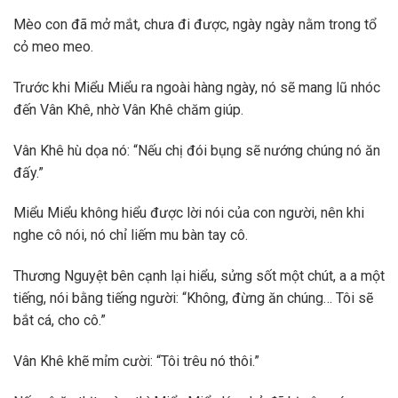
Mèo con đã mở mắt, chưa đi được, ngày ngày nằm trong tổ
cỏ meo meo.
Trước khi Miểu Miểu ra ngoài hàng ngày, nó sẽ mang lũ nhóc
đến Vân Khê, nhờ Vân Khê chăm giúp.
Vân Khê hù dọa nó: “Nếu chị đói bụng sẽ nướng chúng nó ăn
đấy.”
Miểu Miểu không hiểu được lời nói của con người, nên khi
nghe cô nói, nó chỉ liếm mu bàn tay cô.
Thương Nguyệt bên cạnh lại hiểu, sửng sốt một chút, a a một
tiếng, nói bằng tiếng người: “Không, đừng ăn chúng… Tôi sẽ
bắt cá, cho cô.”
Vân Khê khẽ mỉm cười: “Tôi trêu nó thôi.”