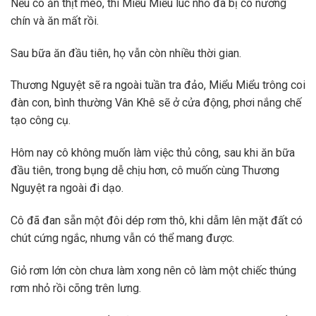
Nếu cô ăn thịt mèo, thì Miểu Miểu lúc nhỏ đã bị cô nướng
chín và ăn mất rồi.
Sau bữa ăn đầu tiên, họ vẫn còn nhiều thời gian.
Thương Nguyệt sẽ ra ngoài tuần tra đảo, Miểu Miểu trông coi
đàn con, bình thường Vân Khê sẽ ở cửa động, phơi nắng chế
tạo công cụ.
Hôm nay cô không muốn làm việc thủ công, sau khi ăn bữa
đầu tiên, trong bụng dễ chịu hơn, cô muốn cùng Thương
Nguyệt ra ngoài đi dạo.
Cô đã đan sẵn một đôi dép rơm thô, khi dẫm lên mặt đất có
chút cứng ngắc, nhưng vẫn có thể mang được.
Giỏ rơm lớn còn chưa làm xong nên cô làm một chiếc thúng
rơm nhỏ rồi cõng trên lưng.