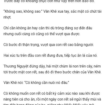
Trước đây có khoảng chục con như vậy trên hòn đảo đó.
“Không sao, không sao.” Vân Khê xua tay, sắc mặt có chút tái
nhợt.
Chỉ cần không ăn hay cắn thì dù trông đáng sợ đến đâu
nhưng cuối cùng cô cũng có thể vượt qua được.
Cô bước đi thận trọng, vượt qua con rết cao bằng người.
Hai xúc tu trên đầu con rết đung đưa, tiếp tục ăn lá của nó.
Thương Nguyệt đứng dậy, hái một chùm lá non trên cây, ném
tới trước mặt con rết, sau đó đi theo bước chân của Vân Khê.
Vân Khê nói: “Cô không cần nuôi nó đâu.”
Cô không muốn con rết có bất kỳ cảm xúc nào sau khi được
nàng tiên cá cho ăn, rồi một ngày con rết sẽ ngửi thấy mùi và