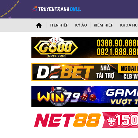
TIÊN HIỆP
KỲ ẢO
KIẾM HIỆP
KHOA HU