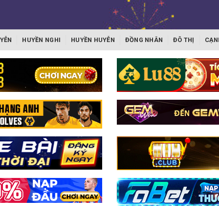
YỄN
HUYỀN NGHI
HUYỀN HUYỄN
ĐỒNG NHÂN
ĐÔ THỊ
CẠN