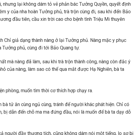
i, nhưng lại không dám tỏ vẻ phản bác Tưởng Quyền, quyết định
m y của nha hoàn Tưởng phủ, trà trộn cùng đi, sau khi đến Bảo
hương đầu tiên, cầu xin trời cao cho bệnh tình Triệu Mi thuyên
ch Chỉ giả dạng thành nàng ở lại Tưởng phủ. Nàng mặc y phục
 Tưởng phủ, cùng đi tới Bảo Quang tự.
hất mà nàng đã làm, sau khi trà trộn thành công, nàng còn đắc ý
nhỏ của nàng, làm sao có thể qua mắt được Hạ Nghiên, bà ta
ện phòng, muốn tìm thời cơ thích hợp chạy ra.
n bà tử ăn cùng ngủ cùng, tránh để người khác phát hiện. Chỉ có
iện, bị dẫn đến chỗ ma ma đứng đầu, nói là muốn để bà ta dạy dỗ
cả người đầy thương tích, cũng không dám nói một tiếng, lo sợ bị