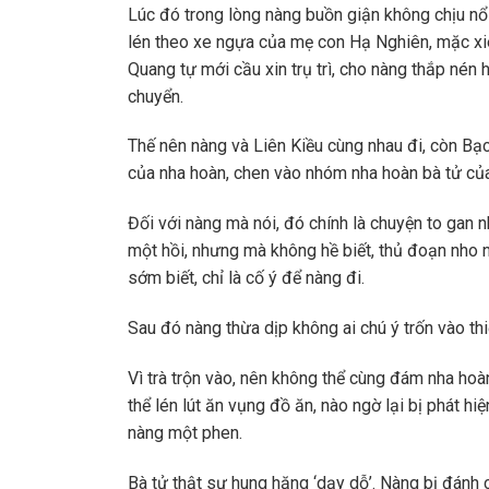
Lúc đó trong lòng nàng buồn giận không chịu nổ
lén theo xe ngựa của mẹ con Hạ Nghiên, mặc xiê
Quang tự mới cầu xin trụ trì, cho nàng thắp nén 
chuyển.
Thế nên nàng và Liên Kiều cùng nhau đi, còn Bạ
của nha hoàn, chen vào nhóm nha hoàn bà tử của
Đối với nàng mà nói, đó chính là chuyện to gan n
một hồi, nhưng mà không hề biết, thủ đoạn nho 
sớm biết, chỉ là cố ý để nàng đi.
Sau đó nàng thừa dịp không ai chú ý trốn vào thi
Vì trà trộn vào, nên không thể cùng đám nha hoà
thể lén lút ăn vụng đồ ăn, nào ngờ lại bị phát h
nàng một phen.
Bà tử thật sự hung hăng ‘dạy dỗ’. Nàng bị đánh 