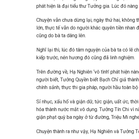
phát hiện là đại tiểu thư Tưởng gia. Lúc đó nàn
Chuyện vẫn chưa dừng lại, ngày thứ hai, không
lớn, thực tế vẫn do người khác quyên tiền nhan
cũng do bà ta dâng lên.
Nghĩ lại thì, lúc đó tâm nguyện của bà ta có lẽ 
kiếp trước, nén hương đó cũng đã linh nghiệm.
Trên đường về, Hạ Nghiên ‘vô tình’ phát hiện nàn
người biết, Tưởng Quyền biết Bạch Chỉ giả thành
chính sảnh, thực thi gia pháp, người hầu toàn bộ
Sỉ nhục, xấu hổ và giận dữ, tức giận, uất ức, thờ
hóa thành nước mắt vô dụng. Tưởng Tín Chi vì
giận phạt quỳ ba ngày ở từ đường, Triệu Mi nghe
Chuyện thành ra như vậy, Hạ Nghiên và Tưởng Tố 