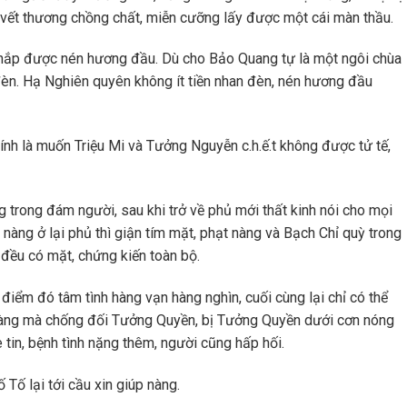
g vết thương chồng chất, miễn cưỡng lấy được một cái màn thầu.
 thắp được nén hương đầu. Dù cho Bảo Quang tự là một ngôi chùa
 đèn. Hạ Nghiên quyên không ít tiền nhan đèn, nén hương đầu
chính là muốn Triệu Mi và Tưởng Nguyễn c.h.ế.t không được tử tế,
g trong đám người, sau khi trở về phủ mới thất kinh nói cho mọi
 nàng ở lại phủ thì giận tím mặt, phạt nàng và Bạch Chỉ quỳ trong
 đều có mặt, chứng kiến toàn bộ.
i điểm đó tâm tình hàng vạn hàng nghìn, cuối cùng lại chỉ có thể
 nàng mà chống đối Tưởng Quyền, bị Tưởng Quyền dưới cơn nóng
 tin, bệnh tình nặng thêm, người cũng hấp hối.
Tố lại tới cầu xin giúp nàng.