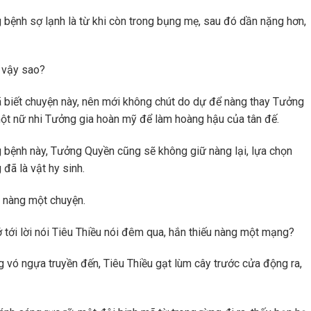
g bệnh sợ lạnh là từ khi còn trong bụng mẹ, sau đó dần nặng hơn,
ư vậy sao?
 biết chuyện này, nên mới không chút do dự để nàng thay Tưởng
một nữ nhi Tưởng gia hoàn mỹ để làm hoàng hậu của tân đế.
 bệnh này, Tưởng Quyền cũng sẽ không giữ nàng lại, lựa chọn
đã là vật hy sinh.
p nàng một chuyện.
tới lời nói Tiêu Thiều nói đêm qua, hắn thiếu nàng một mạng?
g vó ngựa truyền đến, Tiêu Thiều gạt lùm cây trước cửa động ra,