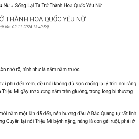
êu Nữ
»
Sống Lại Ta Trở Thành Hoạ Quốc Yêu Nữ
RỞ THÀNH HOẠ QUỐC YÊU NỮ
ật lúc: 02-11-2024 13:40:56]
òn nhớ rõ, hình như là năm năm trước.
ại phu đến xem, đều nói không đủ sức chống lại ý trời, nói rằng
n Triệu Mi gầy trơ xương nằm trên giường, trong lòng bi thương
mỗi năm một lần đã đến, nén hương đầu ở Bảo Quang tự rất linh
Quyền lại nói Triệu Mi bệnh nặng, nàng là con gái ruột, phải ở