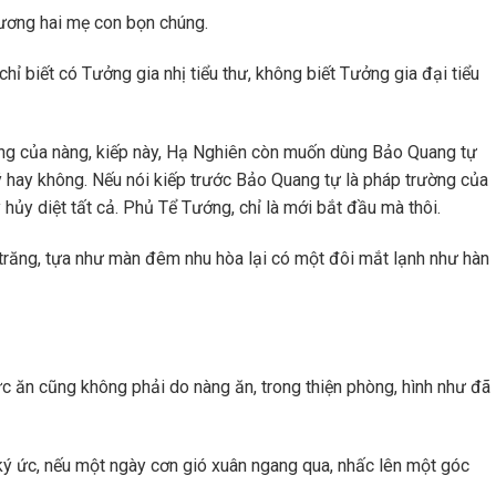
 xương hai mẹ con bọn chúng.
chỉ biết có Tưởng gia nhị tiểu thư, không biết Tưởng gia đại tiểu
ộng của nàng, kiếp này, Hạ Nghiên còn muốn dùng Bảo Quang tự
ý hay không. Nếu nói kiếp trước Bảo Quang tự là pháp trường của
y hủy diệt tất cả. Phủ Tể Tướng, chỉ là mới bắt đầu mà thôi.
trăng, tựa như màn đêm nhu hòa lại có một đôi mắt lạnh như hàn
c ăn cũng không phải do nàng ăn, trong thiện phòng, hình như đã
 ký ức, nếu một ngày cơn gió xuân ngang qua, nhấc lên một góc