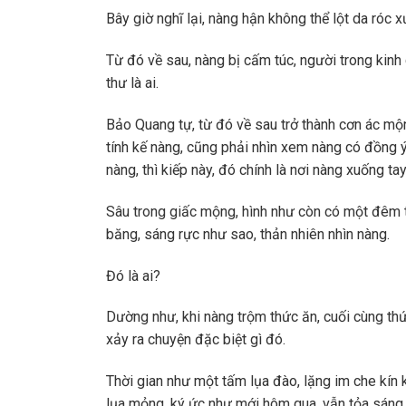
Bây giờ nghĩ lại, nàng hận không thể lột da róc
Từ đó về sau, nàng bị cấm túc, người trong kinh 
thư là ai.
Bảo Quang tự, từ đó về sau trở thành cơn ác m
tính kế nàng, cũng phải nhìn xem nàng có đồng 
nàng, thì kiếp này, đó chính là nơi nàng xuống ta
Sâu trong giấc mộng, hình như còn có một đêm 
băng, sáng rực như sao, thản nhiên nhìn nàng.
Đó là ai?
Dường như, khi nàng trộm thức ăn, cuối cùng thứ
xảy ra chuyện đặc biệt gì đó.
Thời gian như một tấm lụa đào, lặng im che kín
lụa mỏng, ký ức như mới hôm qua, vẫn tỏa sáng.