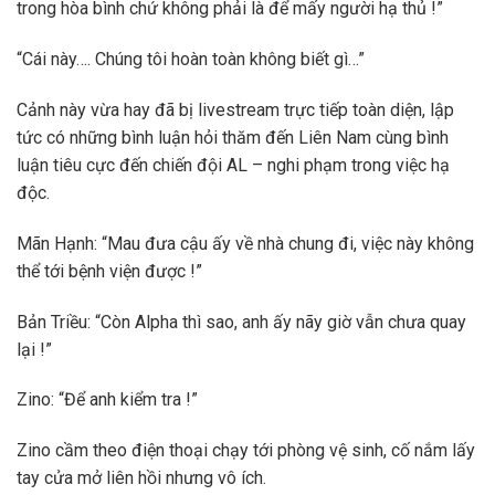
trong hòa bình chứ không phải là để mấy người hạ thủ !”
“Cái này…. Chúng tôi hoàn toàn không biết gì…”
Cảnh này vừa hay đã bị livestream trực tiếp toàn diện, lập
tức có những bình luận hỏi thăm đến Liên Nam cùng bình
luận tiêu cực đến chiến đội AL – nghi phạm trong việc hạ
độc.
Mãn Hạnh: “Mau đưa cậu ấy về nhà chung đi, việc này không
thể tới bệnh viện được !”
Bản Triều: “Còn Alpha thì sao, anh ấy nãy giờ vẫn chưa quay
lại !”
Zino: “Để anh kiểm tra !”
Zino cầm theo điện thoại chạy tới phòng vệ sinh, cố nắm lấy
tay cửa mở liên hồi nhưng vô ích.