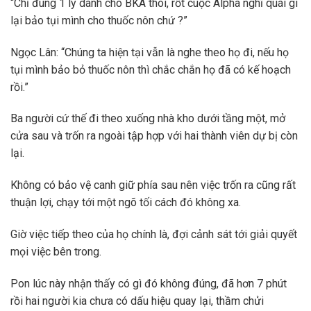
“Chỉ đúng 1 ly dành cho BKA thôi, rốt cuộc Alpha nghĩ quái gì
lại bảo tụi mình cho thuốc nôn chứ ?”
Ngọc Lân: “Chúng ta hiện tại vẫn là nghe theo họ đi, nếu họ
tụi mình bảo bỏ thuốc nôn thì chắc chắn họ đã có kế hoạch
rồi.”
Ba người cứ thế đi theo xuống nhà kho dưới tầng một, mở
cửa sau và trốn ra ngoài tập hợp với hai thành viên dự bị còn
lại.
Không có bảo vệ canh giữ phía sau nên việc trốn ra cũng rất
thuận lợi, chạy tới một ngõ tối cách đó không xa.
Giờ việc tiếp theo của họ chính là, đợi cảnh sát tới giải quyết
mọi việc bên trong.
Pon lúc này nhận thấy có gì đó không đúng, đã hơn 7 phút
rồi hai người kia chưa có dấu hiệu quay lại, thầm chửi