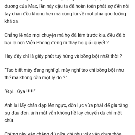
dương của Max, lần này cậu ta đã hoàn toàn phát sợ đến nỗi
tay chân đều không hẹn mà cũng lùi về một phía góc tường
khá xa.
Chẳng lẽ nào mọi chuyện mà họ đã làm trước kia, đều đã bị
bại lộ nện Viễn Phong đứng ra thay họ giải quyết ?
Hay đây chỉ là giây phút tuỳ hứng và bồng bột nhất thời ?
“Tao biết mày đang nghĩ gì, mày nghĩ tao chỉ bồng bột như
thế mà không cần một lý do ?”
“Đại….Gya !!!!!”
Anh lại lấy chân đạp lên ngực, dồn lực vừa phải để gia tăng
sự đau đớn, ánh mắt vẫn không hề lay chuyển dù chỉ một
chút.
Chừng này vẫn chẳng đủ nữa, chỉ như vậy vẫn chưa thỏa