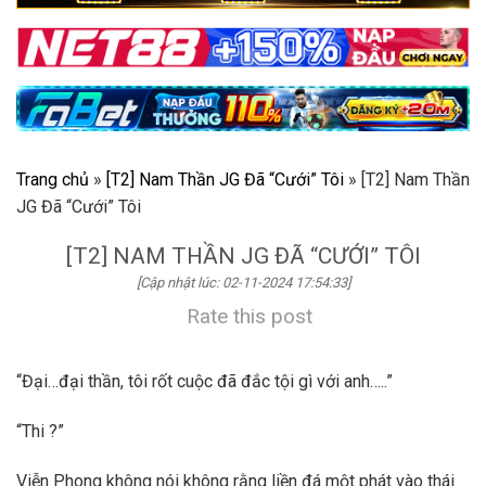
Trang chủ
»
[T2] Nam Thần JG Đã “Cưới” Tôi
»
[T2] Nam Thần
JG Đã “Cưới” Tôi
[T2] NAM THẦN JG ĐÃ “CƯỚI” TÔI
[Cập nhật lúc: 02-11-2024 17:54:33]
Rate this post
“Đại…đại thần, tôi rốt cuộc đã đắc tội gì với anh…..”
“Thi ?”
Viễn Phong không nói không rằng liền đá một phát vào thái