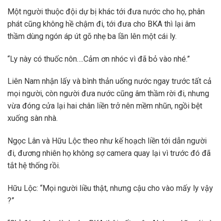
Một người thuộc đội dự bị khác tới đưa nước cho họ, phân
phát cũng không hề chậm đi, tới đưa cho BKA thì lại âm
thầm dùng ngón áp út gõ nhẹ ba lần lên một cái ly.
“Ly này có thuốc nôn….Cảm ơn nhóc vì đã bỏ vào nhé.”
Liên Nam nhận lấy và bình thản uống nước ngay trước tất cả
mọi người, còn người đưa nước cũng âm thầm rời đi, nhưng
vừa đóng cửa lại hai chân liền trở nên mềm nhũn, ngồi bệt
xuống sàn nhà.
Ngọc Lân và Hữu Lộc theo như kế hoạch liền tới dẫn người
đi, đương nhiên họ không sợ camera quay lại vì trước đó đã
tắt hệ thống rồi.
Hữu Lộc: “Mọi người liều thật, nhưng cậu cho vào mấy ly vậy
?”