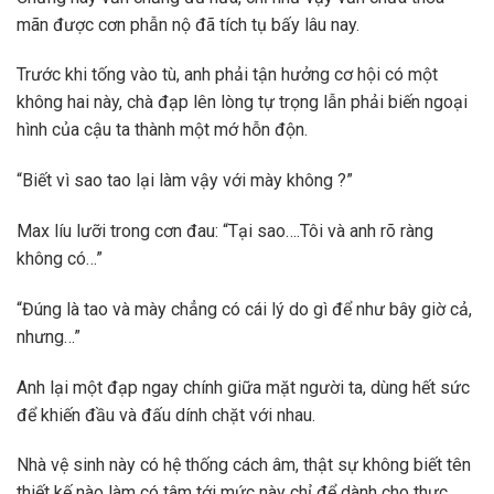
mãn được cơn phẫn nộ đã tích tụ bấy lâu nay.
Trước khi tống vào tù, anh phải tận hưởng cơ hội có một
không hai này, chà đạp lên lòng tự trọng lẫn phải biến ngoại
hình của cậu ta thành một mớ hỗn độn.
“Biết vì sao tao lại làm vậy với mày không ?”
Max líu lưỡi trong cơn đau: “Tại sao….Tôi và anh rõ ràng
không có…”
“Đúng là tao và mày chẳng có cái lý do gì để như bây giờ cả,
nhưng…”
Anh lại một đạp ngay chính giữa mặt người ta, dùng hết sức
để khiến đầu và đấu dính chặt với nhau.
Nhà vệ sinh này có hệ thống cách âm, thật sự không biết tên
thiết kế nào làm có tâm tới mức này chỉ để dành cho thực