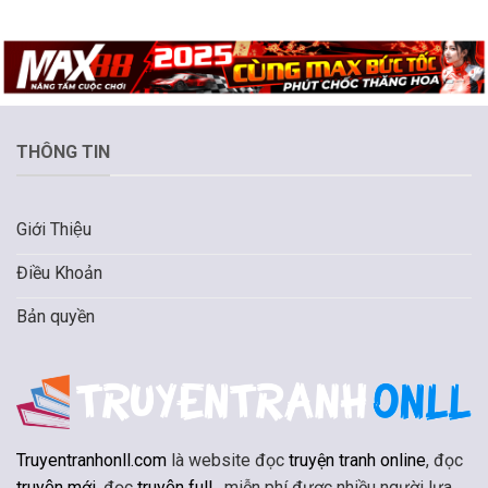
THÔNG TIN
Giới Thiệu
Điều Khoản
Bản quyền
Truyentranhonll.com
là website đọc
truyện tranh online
, đọc
truyện mới
, đọc
truyện full
, miễn phí được nhiều người lựa