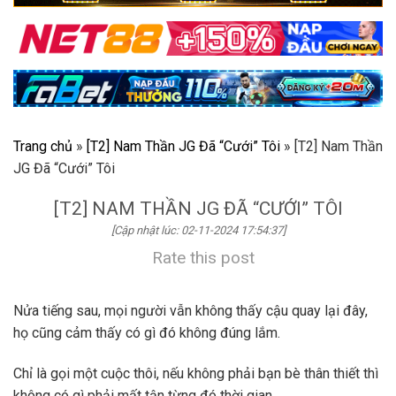
Trang chủ
»
[T2] Nam Thần JG Đã “Cưới” Tôi
»
[T2] Nam Thần
JG Đã “Cưới” Tôi
[T2] NAM THẦN JG ĐÃ “CƯỚI” TÔI
[Cập nhật lúc: 02-11-2024 17:54:37]
Rate this post
Nửa tiếng sau, mọi người vẫn không thấy cậu quay lại đây,
họ cũng cảm thấy có gì đó không đúng lắm.
Chỉ là gọi một cuộc thôi, nếu không phải bạn bè thân thiết thì
không có gì phải mất tận từng đó thời gian.