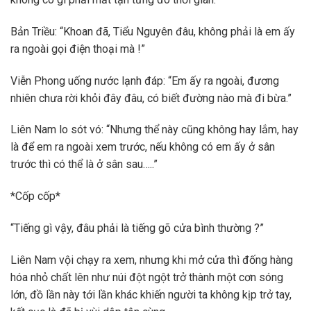
Bản Triều: “Khoan đã, Tiểu Nguyên đâu, không phải là em ấy
ra ngoài gọi điện thoại mà !”
Viễn Phong uống nước lạnh đáp: “Em ấy ra ngoài, đương
nhiên chưa rời khỏi đây đâu, có biết đường nào mà đi bừa.”
Liên Nam lo sót vó: “Nhưng thể này cũng không hay lắm, hay
là để em ra ngoài xem trước, nếu không có em ấy ở sân
trước thì có thể là ở sân sau…..”
*Cốp cốp*
“Tiếng gì vậy, đâu phải là tiếng gõ cửa bình thường ?”
Liên Nam vội chạy ra xem, nhưng khi mở cửa thì đống hàng
hóa nhỏ chất lên như núi đột ngột trở thành một cơn sóng
lớn, đồ lần này tới lần khác khiến người ta không kịp trở tay,