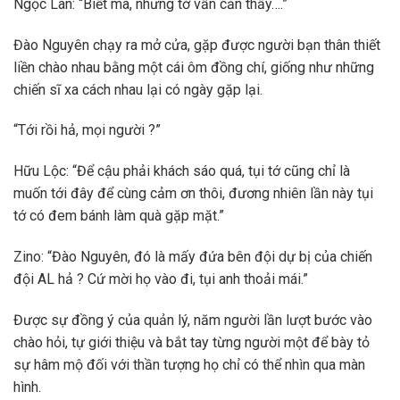
Ngọc Lân: “Biết mà, nhưng tớ vẫn cản thấy….”
Đào Nguyên chạy ra mở cửa, gặp được người bạn thân thiết
liền chào nhau bằng một cái ôm đồng chí, giống như những
chiến sĩ xa cách nhau lại có ngày gặp lại.
“Tới rồi hả, mọi người ?”
Hữu Lộc: “Để cậu phải khách sáo quá, tụi tớ cũng chỉ là
muốn tới đây để cùng cảm ơn thôi, đương nhiên lần này tụi
tớ có đem bánh làm quà gặp mặt.”
Zino: “Đào Nguyên, đó là mấy đứa bên đội dự bị của chiến
đội AL hả ? Cứ mời họ vào đi, tụi anh thoải mái.”
Được sự đồng ý của quản lý, năm người lần lượt bước vào
chào hỏi, tự giới thiệu và bắt tay từng người một để bày tỏ
sự hâm mộ đối với thần tượng họ chỉ có thể nhìn qua màn
hình.