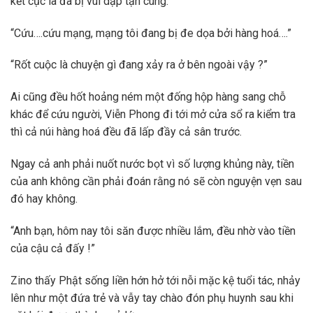
kết cục là đã bị vùi dập tận cùng.
“Cứu….cứu mạng, mạng tôi đang bị đe dọa bởi hàng hoá….”
“Rốt cuộc là chuyện gì đang xảy ra ở bên ngoài vậy ?”
Ai cũng đều hốt hoảng ném một đống hộp hàng sang chỗ
khác để cứu người, Viễn Phong đi tới mở cửa sổ ra kiểm tra
thì cả núi hàng hoá đều đã lấp đầy cả sân trước.
Ngay cả anh phải nuốt nước bọt vì số lượng khủng này, tiền
của anh không cần phải đoán rằng nó sẽ còn nguyện vẹn sau
đó hay không.
“Anh bạn, hôm nay tôi săn được nhiều lắm, đều nhờ vào tiền
của cậu cả đấy !”
Zino thấy Phật sống liền hớn hở tới nỗi mặc kệ tuổi tác, nhảy
lên như một đứa trẻ và vẫy tay chào đón phụ huynh sau khi