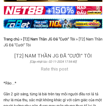
Trang chủ
»
[T2] Nam Thần JG Đã “Cưới” Tôi
»
[T2] Nam Thần
JG Đã “Cưới” Tôi
[T2] NAM THẦN JG ĐÃ “CƯỚI” TÔI
[Cập nhật lúc: 02-11-2024 17:54:40]
Rate this post
*Rào….*
Gần 2 giờ sáng, từng lá bài trên tay mỗi người đều rơi lả tả
như lá mùa thu, sắc mặt không khác gì với cảm giác của một
người tưởng như gặp được may mắn nhưng thực tế lại là