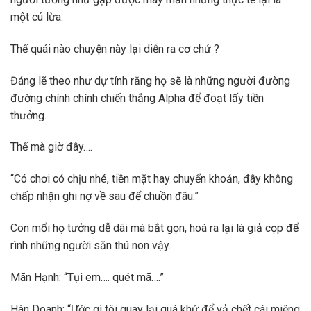
một cú lừa.
Thế quái nào chuyện này lại diễn ra cơ chứ ?
Đáng lẽ theo như dự tính rằng họ sẽ là những người đường
đường chính chính chiến thắng Alpha để đoạt lấy tiền
thưởng.
Thế mà giờ đây….
“Có chơi có chịu nhé, tiền mặt hay chuyển khoản, đây không
chấp nhận ghi nợ về sau để chuồn đâu.”
Con mổi họ tưởng dễ dãi mà bắt gọn, hoá ra lại là giả cọp để
rình những người săn thú non vậy.
Mãn Hạnh: “Tụi em…. quét mã….”
Hàn Doanh: “Ước gì tôi quay lại quá khứ để vả chết cái miệng