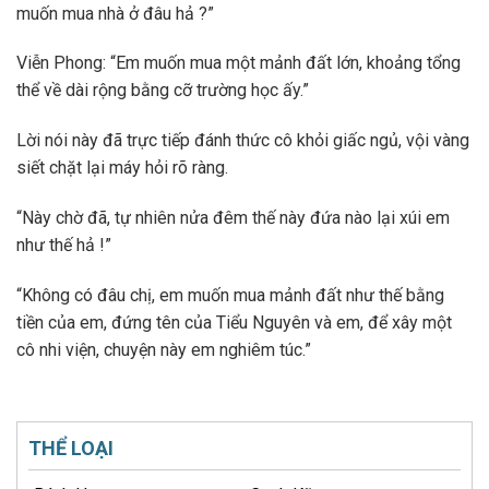
muốn mua nhà ở đâu hả ?”
Viễn Phong: “Em muốn mua một mảnh đất lớn, khoảng tổng
thể về dài rộng bằng cỡ trường học ấy.”
Lời nói này đã trực tiếp đánh thức cô khỏi giấc ngủ, vội vàng
siết chặt lại máy hỏi rõ ràng.
“Này chờ đã, tự nhiên nửa đêm thế này đứa nào lại xúi em
như thế hả !”
“Không có đâu chị, em muốn mua mảnh đất như thế bằng
tiền của em, đứng tên của Tiểu Nguyên và em, để xây một
cô nhi viện, chuyện này em nghiêm túc.”
THỂ LOẠI