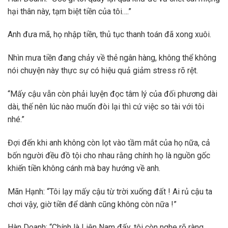
hại thân này, tạm biệt tiền của tôi….”
Anh đưa mã, họ nhập tiền, thủ tục thanh toán đã xong xuôi.
Nhìn mưa tiền đang chảy về thẻ ngân hàng, không thể không
nói chuyện này thực sự có hiệu quả giảm stress rõ rệt.
“Mấy cậu vẫn còn phải luyện đọc tâm lý của đối phương dài
dài, thế nên lúc nào muốn đòi lại thì cứ việc so tài với tôi
nhé.”
Đợi đến khi anh không còn lọt vào tầm mắt của họ nữa, cả
bốn người đều đồ tội cho nhau rằng chính họ là nguồn gốc
khiến tiền không cánh mà bay hướng về anh.
Mãn Hạnh: “Tôi lạy mấy cậu từ trời xuống đất ! Ai rủ cậu ta
chơi vậy, giờ tiền để dành cũng không còn nữa !”
Hàn Doanh: “Chính là Liên Nam đấy, tôi còn nghe rõ ràng