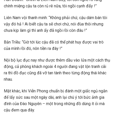
chính miệng cậu ta còn rủ rê nữa, tôi ngồi cạnh đấy !”
Liên Nam vội thanh minh: “Không phải chứ, cậu dám bán tôi
vậy đó hả ! Ai biết cậu ta sẽ chơi chứ, nói đùa thôi nhưng
chưa kịp làm gì thì anh ấy đã ngồi rồi còn đâu !”
Bản Triều: “Giờ tới lúc cậu đã có thể phát huy được vai trò
của mình rồi đó, nôn tiền ra đây !”
Nội bộ lục đục nay như được thêm dầu vào lửa một cách thụ
động, cả phòng khách ngoài 4 người đang vật lộn tranh cãi
ra thì đồ đạc cũng đã vỡ tan tành theo từng động thái khác
nhau.
Mặt khác, khi Viễn Phong chuẩn bị đánh một giấc ngủ ngắn
để lấy sức sau một ngày dài, anh lại chú ý tới bức ảnh gia
đình của Đào Nguyên – một trong những đồ dùng ít ỏi mà
cậu đem qua đây.