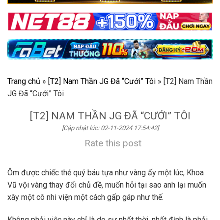
Trang chủ
»
[T2] Nam Thần JG Đã “Cưới” Tôi
»
[T2] Nam Thần
JG Đã “Cưới” Tôi
[T2] NAM THẦN JG ĐÃ “CƯỚI” TÔI
[Cập nhật lúc: 02-11-2024 17:54:42]
Rate this post
Ôm được chiếc thẻ quý báu tựa như vàng ấy một lúc, Khoa
Vũ vội vàng thay đổi chủ đề, muốn hỏi tại sao anh lại muốn
xây một cô nhi viện một cách gấp gáp như thế.
Không phải việc này chỉ là do sự nhất thời, nhất định là phải