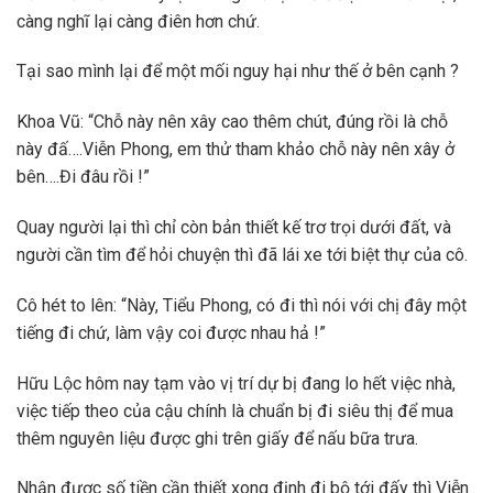
càng nghĩ lại càng điên hơn chứ.
Tại sao mình lại để một mối nguy hại như thế ở bên cạnh ?
Khoa Vũ: “Chỗ này nên xây cao thêm chút, đúng rồi là chỗ
này đấ….Viễn Phong, em thử tham khảo chỗ này nên xây ở
bên….Đi đâu rồi !”
Quay người lại thì chỉ còn bản thiết kế trơ trọi dưới đất, và
người cần tìm để hỏi chuyện thì đã lái xe tới biệt thự của cô.
Cô hét to lên: “Này, Tiểu Phong, có đi thì nói với chị đây một
tiếng đi chứ, làm vậy coi được nhau hả !”
Hữu Lộc hôm nay tạm vào vị trí dự bị đang lo hết việc nhà,
việc tiếp theo của cậu chính là chuẩn bị đi siêu thị để mua
thêm nguyên liệu được ghi trên giấy để nấu bữa trưa.
Nhận được số tiền cần thiết xong định đi bộ tới đấy thì Viễn