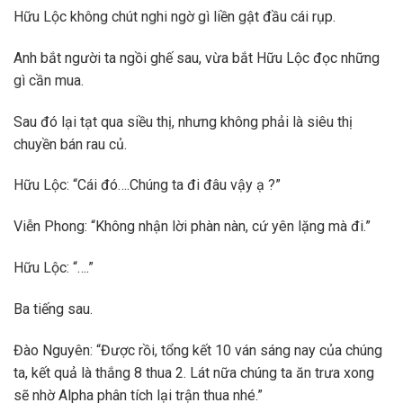
Hữu Lộc không chút nghi ngờ gì liền gật đầu cái rụp.
Anh bắt người ta ngồi ghế sau, vừa bắt Hữu Lộc đọc những
gì cần mua.
Sau đó lại tạt qua siều thị, nhưng không phải là siêu thị
chuyền bán rau củ.
Hữu Lộc: “Cái đó….Chúng ta đi đâu vậy ạ ?”
Viễn Phong: “Không nhận lời phàn nàn, cứ yên lặng mà đi.”
Hữu Lộc: “….”
Ba tiếng sau.
Đào Nguyên: “Được rồi, tổng kết 10 ván sáng nay của chúng
ta, kết quả là thắng 8 thua 2. Lát nữa chúng ta ăn trưa xong
sẽ nhờ Alpha phân tích lại trận thua nhé.”