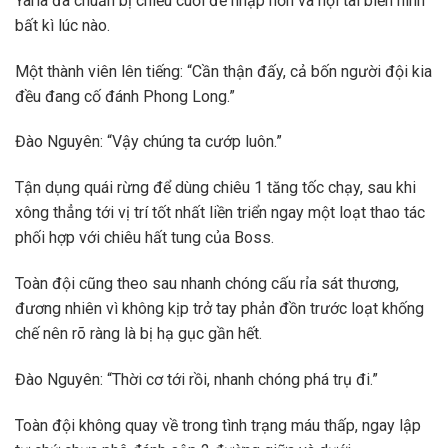
Yaria đã chuẩn bị chiều cuối để nhập hồn và nội tai biến hình
bất kì lúc nào.
Một thành viên lên tiếng: “Cần thận đấy, cả bốn người đội kia
đều đang cố đánh Phong Long.”
Đào Nguyên: “Vậy chúng ta cướp luôn.”
Tận dụng quái rừng để dùng chiêu 1 tăng tốc chạy, sau khi
xông thẳng tới vị trí tốt nhất liền triển ngay một loạt thao tác
phối hợp với chiêu hất tung của Boss.
Toàn đội cũng theo sau nhanh chóng cấu rỉa sát thương,
đương nhiên vì không kịp trở tay phản đồn trước loạt khống
chế nên rõ ràng là bị hạ gục gần hết.
Đào Nguyên: “Thời cơ tới rồi, nhanh chóng phá trụ đi.”
Toàn đội không quay về trong tình trạng máu thấp, ngay lập