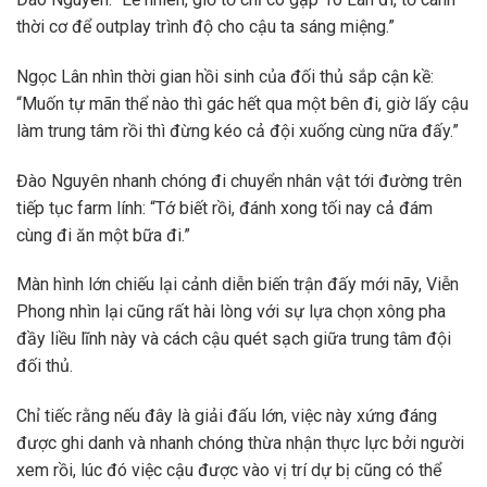
thời cơ để outplay trình độ cho cậu ta sáng miệng.”
Ngọc Lân nhìn thời gian hồi sinh của đối thủ sắp cận kề:
“Muốn tự mãn thể nào thì gác hết qua một bên đi, giờ lấy cậu
làm trung tâm rồi thì đừng kéo cả đội xuống cùng nữa đấy.”
Đào Nguyên nhanh chóng đi chuyển nhân vật tới đường trên
tiếp tục farm lính: “Tớ biết rồi, đánh xong tối nay cả đám
cùng đi ăn một bữa đi.”
Màn hình lớn chiếu lại cảnh diễn biến trận đấy mới nãy, Viễn
Phong nhìn lại cũng rất hài lòng với sự lựa chọn xông pha
đầy liều lĩnh này và cách cậu quét sạch giữa trung tâm đội
đối thủ.
Chỉ tiếc rằng nếu đây là giải đấu lớn, việc này xứng đáng
được ghi danh và nhanh chóng thừa nhận thực lực bởi người
xem rồi, lúc đó việc cậu được vào vị trí dự bị cũng có thể