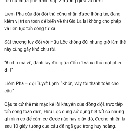
tự chứ chưa phê đánh sập 2 đường giữa và dưới.
Liêm Pha của đội đối thủ cũng nhận được thông tin, đang
kiếm vị trí an toàn để biến về thì Già La lại không cho phép
và liên tục tấn công từ xa.
Sát thương tuy đối với Hữu Lộc không đủ, nhưng giờ làm thế
này cũng gây khó chịu rồi.
“Ai cho mà về, đánh tay đôi giữa đấu sĩ và xạ thủ một phen
đi !”
Liêm Pha – đội Tuyết Lạnh: “Khốn, vậy tôi thanh toàn cho
cậu.”
Cậu ta cứ thế mà mặc kệ lời khuyên của đồng đội, trực tiếp
tấn công toàn diện, Hữu Lộc cũng sử dụng hết tất cả những
gì mình có để cầm cự được nào hay giây đó, đương nhiên là
sau 10 giây tướng của cậu đã ngã gục trong huy hoàng.