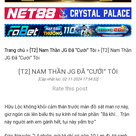
Trang chủ
»
[T2] Nam Thần JG Đã “Cưới” Tôi
»
[T2] Nam Thần
JG Đã “Cưới” Tôi
[T2] NAM THẦN JG ĐÃ “CƯỚI” TÔI
[Cập nhật lúc: 02-11-2024 17:54:52]
Rate this post
Hữu Lộc không khỏi cảm thán trước màn đồ sát man rợ này,
giơ ngón cái lên biểu thị sự kính nể toàn phần: “Bá khí…. Trận
này người anh em gánh hết, tụi này yểm trợ.”
Đào Nguyên: “Lẽ nhiên, giờ tớ chỉ có gặp 10 Lan đi, tớ canh