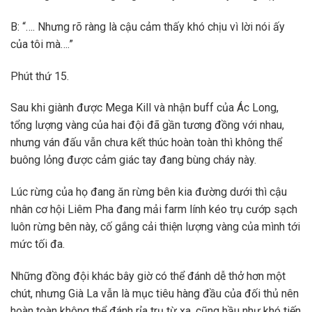
B: “…. Nhưng rõ ràng là cậu cảm thấy khó chịu vì lời nói ấy
của tôi mà….”
Phút thứ 15.
Sau khi giành được Mega Kill và nhận buff của Ác Long,
tổng lượng vàng của hai đội đã gần tương đồng với nhau,
nhưng ván đấu vẫn chưa kết thúc hoàn toàn thì không thể
buông lỏng được cảm giác tay đang bùng cháy này.
Lúc rừng của họ đang ăn rừng bên kia đường dưới thì cậu
nhân cơ hội Liêm Pha đang mải farm lính kéo trụ cướp sạch
luôn rừng bên này, cố gắng cải thiện lượng vàng của mình tới
mức tối đa.
Những đồng đội khác bây giờ có thể đánh dễ thở hơn một
chút, nhưng Già La vẫn là mục tiêu hàng đầu của đối thủ nên
hoàn toàn không thể đánh rỉa trụ từ xa, cũng hầu như khó tiến