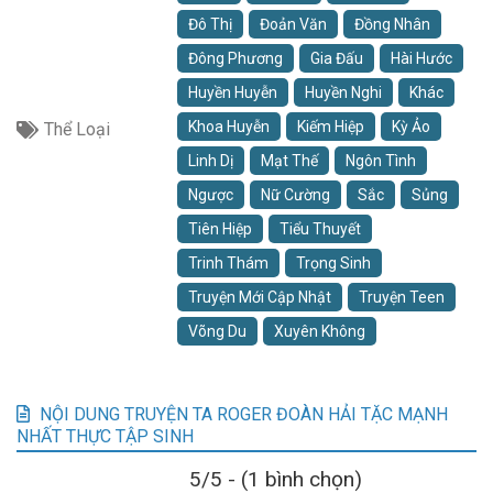
Đô Thị
Đoản Văn
Đồng Nhân
Đông Phương
Gia Đấu
Hài Hước
Huyền Huyễn
Huyền Nghi
Khác
Khoa Huyễn
Kiếm Hiệp
Kỳ Ảo
Thể Loại
Linh Dị
Mạt Thế
Ngôn Tình
Ngược
Nữ Cường
Sắc
Sủng
Tiên Hiệp
Tiểu Thuyết
Trinh Thám
Trọng Sinh
Truyện Mới Cập Nhật
Truyện Teen
Võng Du
Xuyên Không
NỘI DUNG TRUYỆN TA ROGER ĐOÀN HẢI TẶC MẠNH
NHẤT THỰC TẬP SINH
5/5 - (1 bình chọn)