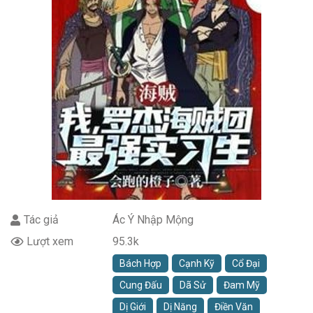
Tác giả
Ác Ý Nhập Mộng
Lượt xem
95.3k
Bách Hợp
Cạnh Kỹ
Cổ Đại
Cung Đấu
Dã Sử
Đam Mỹ
Dị Giới
Dị Năng
Điền Văn