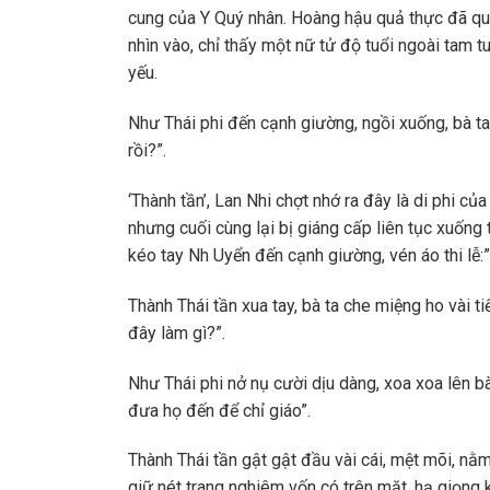
cung của Y Quý nhân. Hoàng hậu quả thực đã quá
nhìn vào, chỉ thấy một nữ tử độ tuổi ngoài tam t
yếu.
Như Thái phi đến cạnh giường, ngồi xuống, bà ta c
rồi?”.
‘Thành tần’, Lan Nhi chợt nhớ ra đây là di phi củ
nhưng cuối cùng lại bị giáng cấp liên tục xuống 
kéo tay Nh Uyển đến cạnh giường, vén áo thi lễ:”
Thành Thái tần xua tay, bà ta che miệng ho vài t
đây làm gì?”.
Như Thái phi nở nụ cười dịu dàng, xoa xoa lên b
đưa họ đến để chỉ giáo”.
Thành Thái tần gật gật đầu vài cái, mệt mõi, nằm
giữ nét trang nghiêm vốn có trên mặt, hạ giọng 