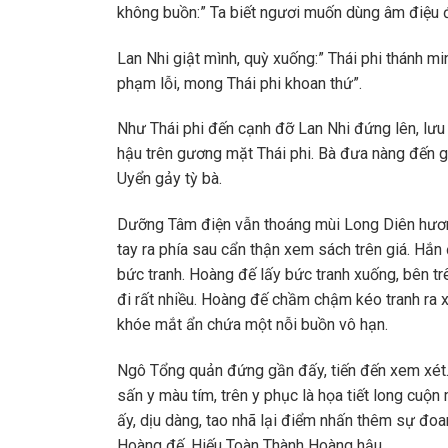
không buồn:” Ta biết ngươi muốn dùng âm điệu đ
Lan Nhi giật mình, quỳ xuống:” Thái phi thánh m
phạm lỗi, mong Thái phi khoan thứ”.
Như Thái phi đến cạnh đỡ Lan Nhi đứng lên, lưu
hậu trên gương mặt Thái phi. Bà đưa nàng đến g
Uyển gảy tỳ bà.
Dưỡng Tâm điện vẫn thoáng mùi Long Diên hươ
tay ra phía sau cẩn thận xem sách trên giá. Hắn
bức tranh. Hoàng đế lấy bức tranh xuống, bên tr
đi rất nhiều. Hoàng đế chầm chậm kéo tranh ra x
khóe mắt ẩn chứa một nỗi buồn vô hạn.
Ngô Tổng quản đứng gần đấy, tiến đến xem xét.
sấn y màu tím, trên y phục là họa tiết long cu
ấy, dịu dàng, tao nhã lại điểm nhấn thêm sự đo
Hoàng đế, Hiếu Toàn Thành Hoàng hậu.