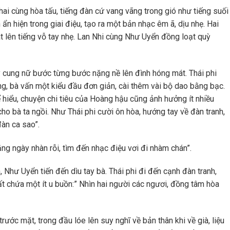
hai cùng hòa tấu, tiếng đàn cứ vang vãng trong gió như tiếng suối
n hiện trong giai điệu, tạo ra một bản nhạc êm ã, dịu nhẹ. Hai
át lên tiếng vỗ tay nhẹ. Lan Nhi cùng Như Uyển đồng loạt quỳ
ay cung nữ bước từng bước nặng nề lên đình hóng mát. Thái phi
ng, bà vấn một kiểu đầu đơn giản, cài thêm vài bộ dao bằng bạc.
 hiểu, chuyện chi tiêu của Hoàng hậu cũng ảnh hưởng ít nhiều
ho bà ta ngồi. Như Thái phi cười ôn hòa, hướng tay về đàn tranh,
đàn ca sao”.
ằng ngày nhàn rỗi, tìm đến nhạc điệu vơi đi nhàm chán”.
 Như Uyển tiến đến dìu tay bà. Thái phi đi đến cạnh đàn tranh,
ất chứa một ít u buồn:” Nhìn hai người các ngươi, đồng tâm hòa
ước mặt, trong đầu lóe lên suy nghĩ về bản thân khi về già, liệu