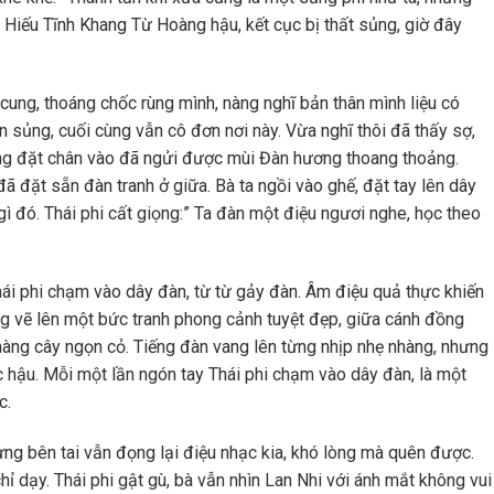
Hiếu Tĩnh Khang Từ Hoàng hậu, kết cục bị thất sủng, giờ đây
cung, thoáng chốc rùng mình, nàng nghĩ bản thân mình liệu có
 sủng, cuối cùng vẫn cô đơn nơi này. Vừa nghĩ thôi đã thấy sợ,
ng đặt chân vào đã ngửi được mùi Đàn hương thoang thoảng.
ã đặt sẵn đàn tranh ở giữa. Bà ta ngồi vào ghế, đặt tay lên dây
 đó. Thái phi cất giọng:” Ta đàn một điệu ngươi nghe, học theo
ái phi chạm vào dây đàn, từ từ gảy đàn. Âm điệu quả thực khiến
ng vẽ lên một bức tranh phong cảnh tuyệt đẹp, giữa cánh đồng
g hàng cây ngọn cỏ. Tiếng đàn vang lên từng nhịp nhẹ nhàng, nhưng
 hậu. Mỗi một lần ngón tay Thái phi chạm vào dây đàn, là một
c.
Nhưng bên tai vẫn đọng lại điệu nhạc kia, khó lòng mà quên được.
ỉ dạy. Thái phi gật gù, bà vẫn nhìn Lan Nhi với ánh mắt không vui