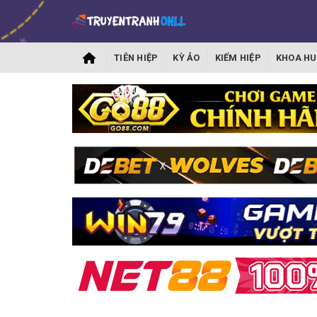
TIÊN HIỆP
KỲ ẢO
KIẾM HIỆP
KHOA HU