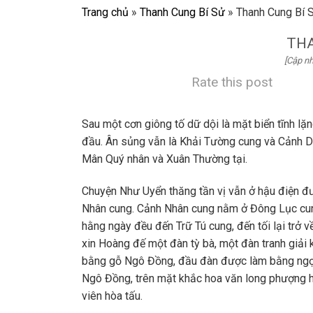
Trang chủ
»
Thanh Cung Bí Sử
»
Thanh Cung Bí 
THA
[Cập nh
Rate this post
Sau một cơn giông tố dữ dội là mặt biển tĩnh lặn
đầu. Ân sủng vẫn là Khải Tường cung và Cảnh D
Mân Quý nhân và Xuân Thường tại.
Chuyện Như Uyển thăng tần vị vẫn ở hậu điện đ
Nhân cung. Cảnh Nhân cung nằm ở Đông Lục cung
hằng ngày đều đến Trữ Tú cung, đến tối lại trở 
xin Hoàng đế một đàn tỳ bà, một đàn tranh giải
bằng gỗ Ngô Đồng, đầu đàn được làm bằng ngọc
Ngô Đồng, trên mặt khắc hoa văn long phượng 
viên hòa tấu.