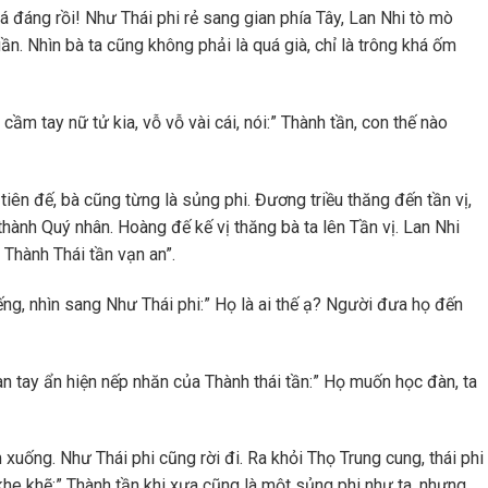
 đáng rồi! Như Thái phi rẻ sang gian phía Tây, Lan Nhi tò mò
uần. Nhìn bà ta cũng không phải là quá già, chỉ là trông khá ốm
ầm tay nữ tử kia, vỗ vỗ vài cái, nói:” Thành tần, con thế nào
a tiên đế, bà cũng từng là sủng phi. Đương triều thăng đến tần vị,
thành Quý nhân. Hoàng đế kế vị thăng bà ta lên Tần vị. Lan Nhi
 Thành Thái tần vạn an”.
iếng, nhìn sang Như Thái phi:” Họ là ai thế ạ? Người đưa họ đến
àn tay ẩn hiện nếp nhăn của Thành thái tần:” Họ muốn học đàn, ta
 xuống. Như Thái phi cũng rời đi. Ra khỏi Thọ Trung cung, thái phi
khe khẽ:” Thành tần khi xưa cũng là một sủng phi như ta, nhưng