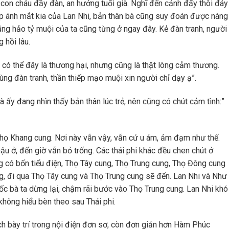
con cháu đầy đàn, an hưởng tuổi già. Nghĩ đến cảnh đấy thôi đáy
p ánh mắt kia của Lan Nhi, bản thân bà cũng suy đoán được nàng
 cũng hảo tỷ muội của ta cũng từng ở ngay đây. Kẻ đàn tranh, người
 hồi lâu.
có thể đây là thương hại, nhưng cũng là thật lòng cảm thương.
ùng đàn tranh, thần thiếp mạo muội xin người chỉ dạy ạ”.
bà ấy đang nhìn thấy bản thân lúc trẻ, nên cũng có chút cảm tình:”
Thọ Khang cung. Nơi này vẫn vậy, vẫn cứ u ám, ảm đạm như thế.
u ở, đến giờ vẫn bỏ trống. Các thái phi khác đều chen chút ở
 có bốn tiểu điện, Thọ Tây cung, Thọ Trung cung, Thọ Đông cung
g, đi qua Thọ Tây cung và Thọ Trung cung sẽ đến. Lan Nhi và Như
c bà ta dừng lại, chậm rãi bước vào Thọ Trung cung. Lan Nhi khó
không hiểu bèn theo sau Thái phi.
ách bày trí trong nội điện đơn sơ, còn đơn giản hơn Hàm Phúc