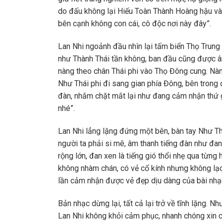
do đấu không lại Hiếu Toàn Thành Hoàng hậu và 
bên cạnh không con cái, cô độc nơi này đây”.
Lan Nhi ngoảnh đầu nhìn lại tấm biển Thọ Trung 
như Thành Thái tần không, ban đầu cũng được ân
nàng theo chân Thái phi vào Thọ Đông cung. Nà
Như Thái phi đi sang gian phía Đông, bên trong đ
đàn, nhắm chặt mắt lại như đang cảm nhận thứ gì
nhé”.
Lan Nhi lẳng lặng đứng một bên, bàn tay Như Th
người ta phải si mê, âm thanh tiếng đàn như đa
rộng lớn, đan xen là tiếng gió thổi nhẹ qua từn
không nhàm chán, có vẻ cổ kính nhưng không lạc
lần cảm nhận được vẻ đẹp dịu dàng của bài nhạ
Bản nhạc dừng lại, tất cả lại trở về tĩnh lặng. 
Lan Nhi không khỏi cảm phục, nhanh chóng xin ch