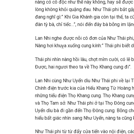
nàng có cô độc như thế này không, hay sẽ được 
lòng không khỏi quặng đau. Như Thái phi bắt gặ
đang nghĩ gì:” Khi Gia Khánh gia còn tại thế, ta
đàn tỳ bà, chỉ tiếc…”, nói đến đây bà bỗng im lặng
Lan Nhi nghe được nỗi cô đơn của Như Thái phi, 
Nàng hơi khuỵa xuống cung kính:” Thái phi biết d
Thái phi nhìn nàng hồi lâu, chợt mỉm cười, có lẽ 
Được, hai ngươi theo ta về Thọ Khang cung đi”.
Lan Nhi cùng Như Uyển dìu Như Thái phi về lại 
Chính điện trước kia của Hiếu Khang Từ Hoàng hậ
những tiểu điện Thọ Khang cung. Thọ Khang cung
và Thọ Tam sở. Như Thái phi ở tại Thọ Đông cun
Uyển dìu bà đi gần đến Thọ Đông cung. Bỗng chố
hiểu bất giác nhìn sang Như Uyển, nàng ta cũng 
Như Thái phi từ từ đẩy cửa tiến vào nội điện, c