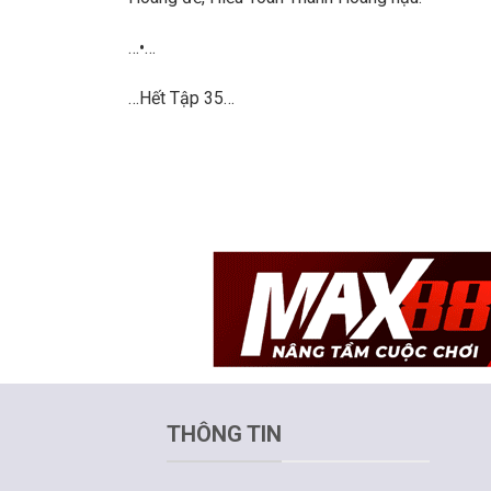
…•…
…Hết Tập 35…
THÔNG TIN