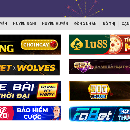
YỄN
HUYỀN NGHI
HUYỀN HUYỄN
ĐỒNG NHÂN
ĐÔ THỊ
CẠN