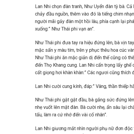
Lan Nhi chọn đàn tranh, Như Uyển đàn tỳ bà. Cả 
chảy đầu nguồn, thêm vào đó là tiếng chim nhạn ẩ
người mãi gảy đàn một hồi lâu, phía cạnh lại ph
xuống:” Như Thái phi vạn an”.
Như Thái phi đưa tay ra hiệu đứng lên, bà vịn t
mặc sấn y màu tím, trên y phục thêu hoa cúc và
Như Thái phi ăn mặc giản dị đến thế cũng có thể
đến Thọ Khang cung. Lan Nhi cẩn trọng lấy ghế c
cất giọng hơi khàn khàn:” Các ngươi cũng thích 
Lan Nhi cười cung kính, đáp:” Vâng, thần thiếp h
Như Thái phi gật gật đầu, bà gắng sức đứng lên,
nhẹ vuốt lên mặt đàn. Bà cười nhẹ, ẩn sâu lại ch
tấu, làm ra cứ nhớ đến vài cố nhân”.
Lan Nhi giương mắt nhìn người phụ nữ đơn độc tr