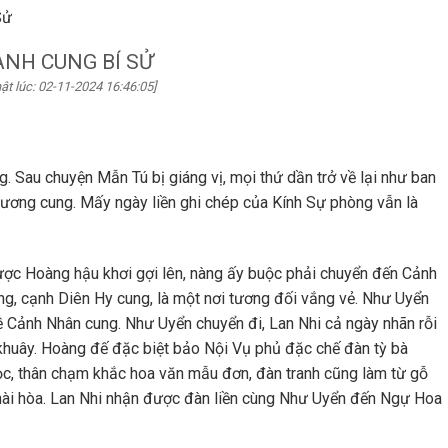
Sử
NH CUNG BÍ SỬ
ật lúc: 02-11-2024 16:46:05]
g. Sau chuyện Mẫn Tú bị giáng vị, mọi thứ dần trở về lại như ban
ương cung. Mấy ngày liền ghi chép của Kính Sự phòng vẫn là
ược Hoàng hậu khơi gợi lên, nàng ấy buộc phải chuyển đến Cảnh
, cạnh Diên Hy cung, là một nơi tương đối vắng vẻ. Như Uyển
về Cảnh Nhân cung. Như Uyển chuyển đi, Lan Nhi cả ngày nhãn rỗi
 khuây. Hoàng đế đặc biệt bảo Nội Vụ phủ đặc chế đàn tỳ bà
, thân chạm khắc hoa văn mẫu đơn, đàn tranh cũng làm từ gỗ
hài hòa. Lan Nhi nhận được đàn liền cùng Như Uyển đến Ngự Hoa