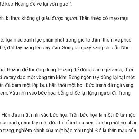
ể kéo Hoàng đế về lại với ngươi”.
inh, kì thực không gì giấu được người. Thần thiếp có mạo mụi
 tô lụa màu xanh lục phản phất trong gió tô đậm thêm vẻ phúc
hế, đặt tay nàng lên dây đàn. Song lại quay sang chỉ dẫn Như
ng, Hoàng đế thường dùng. Hoàng đế đứng cạnh giá sách, đưa
 đưa tay dạo một vòng tìm kiếm. Bỗng ngón tay dừng lại tại một
ên đã bám một lớp bụi, hắn thổi một hơi. Bức tranh đã ngã vàng
em. Vừa nhìn vào bức họa, bỗng chốc lại lặng người đi. Trong
 Hắn đưa mắt nhìn vào bức họa. Trên bức họa là một nữ tử mặc
ộn màu xanh, nắm tay một đứa bé cầm hoa sen. Gương mặt nữ nhân
an trang, nghiêm chỉnh của một bậc mẫu nghi. Đó là thân mẫu của