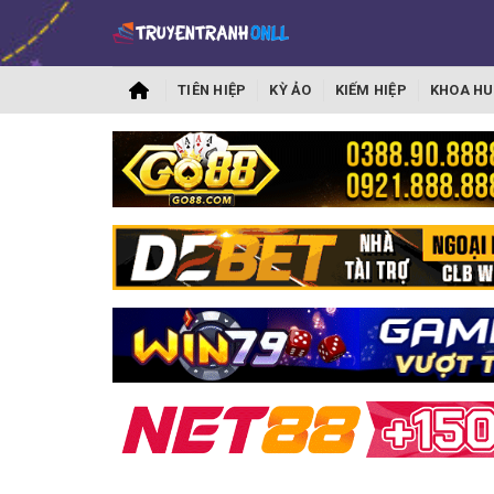
TIÊN HIỆP
KỲ ẢO
KIẾM HIỆP
KHOA HU