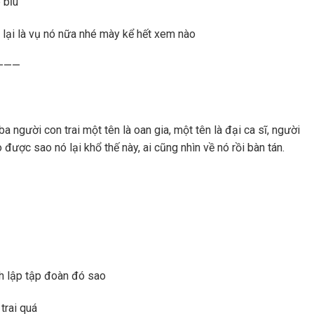
 bỉu
lại là vụ nó nữa nhé mày kể hết xem nào
———
người con trai một tên là oan gia, một tên là đại ca sĩ, người
o được sao nó lại khổ thế này, ai cũng nhìn về nó rồi bàn tán.
h lập tập đoàn đó sao
trai quá