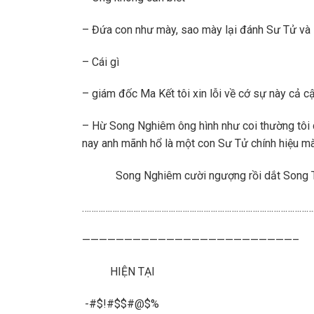
– Đứa con như mày, sao mày lại đánh Sư Tử và
– Cái gì
– giám đốc Ma Kết tôi xin lỗi về cớ sự này cả 
– Hừ Song Nghiêm ông hình như coi thường tôi 
nay anh mãnh hổ là một con Sư Tử chính hiệu m
Song Nghiêm cười ngượng rồi dắt Song
………………………………………………………………………………………
—————————————————————————–
HIỆN TẠI
-#$!#$$#@$%