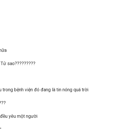
 nữa
ư Tử sao?????????
trong bệnh viện đó đang là tin nóng quá trời
???
ọ đều yêu một người