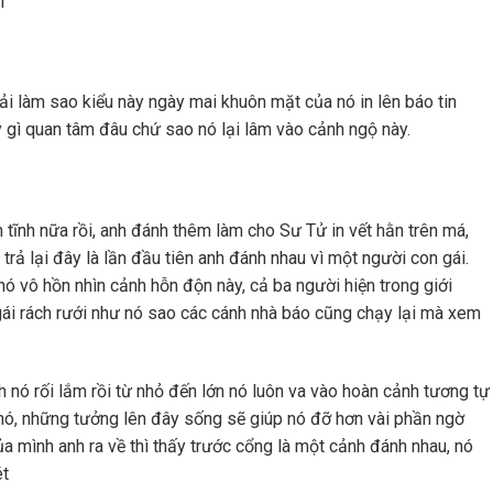
I
làm sao kiểu này ngày mai khuôn mặt của nó in lên báo tin
y gì quan tâm đâu chứ sao nó lại lâm vào cảnh ngộ này.
h nữa rồi, anh đánh thêm làm cho Sư Tử in vết hằn trên má,
ả lại đây là lần đầu tiên anh đánh nhau vì một người con gái.
nó vô hồn nhìn cảnh hỗn độn này, cả ba người hiện trong giới
 gái rách rưới như nó sao các cánh nhà báo cũng chạy lại mà xem
 rối lắm rồi từ nhỏ đến lớn nó luôn va vào hoàn cảnh tương tự
nó, những tưởng lên đây sống sẽ giúp nó đỡ hơn vài phần ngờ
a mình anh ra về thì thấy trước cổng là một cảnh đánh nhau, nó
ét