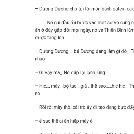
– Dương Dương cho tụi tôi món bánh patein cake
Nó cúi đầu rồi bước vào một sự vô cùng ngạc
ăn ở đây gấp đôi mọi ngày, nó và Thiên Bình là
được tăng lên.
– Dương Dương … bé Dương đang làm gì đó_ Thiên
nhão
– GÌ vậy má_ Nó đáp lại lạnh lùng
– Hic…. mày….bộ tao….già….thế sao……hic hic_ Th
nó
– Rồi rồi mày thôi cái trò ấy đi tao đang bực 
– ể sao thế ai ăn hiếp mày à