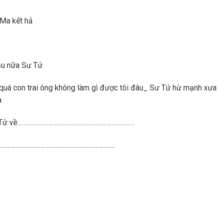
 Ma kết hả
cậu nữa Sư Tử
quá con trai ông không làm gì được tôi đâu_ Sư Tử hừ mạnh xưa
à
 Tử về………………………………………………………………
……………………………………………………………..