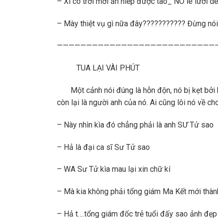
– Xí có trời mới ăn hiếp được tao_ NÓ lè lưỡi dè
– Mày thiệt vụ gì nữa đây??????????? Đừng nói 
———————————————————————————
TUA LẠI VÀI PHÚT
Một cảnh nói đúng là hỗn độn, nó bị kẹt bởi ba 
còn lại là người anh của nó. Ai cũng lôi nó về ch
– Này nhìn kìa đó chẳng phải là anh SƯ Tử sao
– Hả là đại ca sĩ Sư Tử sao
– WA Sư Tử kìa mau lại xin chữ kí
– Mà kia không phải tổng giám Ma Kết mới thàn
– Hả t….tổng giám đốc trẻ tuổi đấy sao ảnh đẹp 