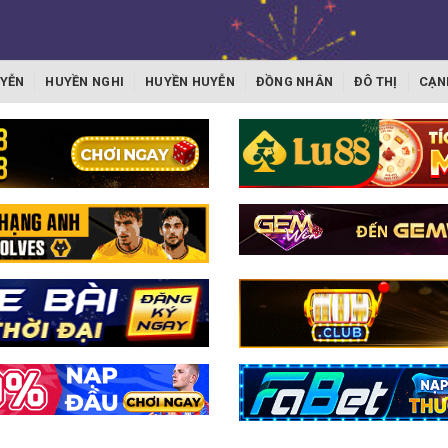
YỄN
HUYỀN NGHI
HUYỀN HUYỄN
ĐỒNG NHÂN
ĐÔ THỊ
CẠN