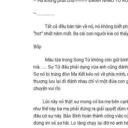
– Hả không phải chứ!!!!!!!!! ĐÁNH NHAU TO RỒ
– ………………
Tất cả đều bàn tán về nó, nó không biết phải 
“hot” nhất năm mất. Ba cái con người kia có thấ
Bốp
Máu lửa trong Song Tử không còn giữ bình tĩn
mà…….. Sư Tử đâu phải dạng vừa anh cũng đánh tr
Sợ nó bị trúng đòn Ma Kết kéo nó về phía mình, 
thượng lưu lại đi đánh nhau chỉ vì một đứa con
chuyện vui rồi
Lúc này nó thật sự mong có ba mẹ bên cạnh nó
như thế này ba mẹ phải đứng ra giải quyết dùm 
đâu cớ sự này. Bảo Bình hoàn thành công việc củ
đứng im vẻ sợ hãi. Lo lắng chạy lại đỡ nó anh h