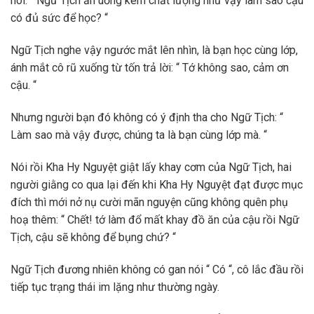
nói: “ Ngữ Tịch ăn uống kém chất lượng như vậy làm sao cậu
có đủ sức để học? “
Ngữ Tịch nghe vậy ngước mắt lên nhìn, là bạn học cùng lớp,
ánh mắt cô rũ xuống từ tốn trả lời: “ Tớ không sao, cảm ơn
cậu. “
Nhưng người bạn đó không có ý định tha cho Ngữ Tịch: “
Làm sao mà vậy được, chúng ta là bạn cùng lớp mà. “
Nói rồi Kha Hy Nguyệt giật lấy khay cơm của Ngữ Tịch, hai
người giằng co qua lại đến khi Kha Hy Nguyệt đạt được mục
đích thì mới nở nụ cười mãn nguyện cũng không quên phụ
hoạ thêm: “ Chết! tớ làm đổ mất khay đồ ăn của cậu rồi Ngữ
Tịch, cậu sẽ không để bụng chứ? “
Ngữ Tịch đương nhiên không có gan nói “ Có “, cô lắc đầu rồi
tiếp tục trạng thái im lặng như thường ngày.