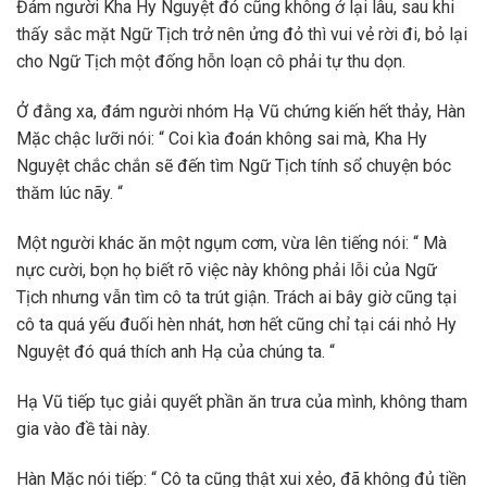
Đám người Kha Hy Nguyệt đó cũng không ở lại lâu, sau khi
thấy sắc mặt Ngữ Tịch trở nên ửng đỏ thì vui vẻ rời đi, bỏ lại
cho Ngữ Tịch một đống hỗn loạn cô phải tự thu dọn.
Ở đằng xa, đám người nhóm Hạ Vũ chứng kiến hết thảy, Hàn
Mặc chậc lưỡi nói: “ Coi kìa đoán không sai mà, Kha Hy
Nguyệt chắc chắn sẽ đến tìm Ngữ Tịch tính sổ chuyện bóc
thăm lúc nãy. “
Một người khác ăn một ngụm cơm, vừa lên tiếng nói: “ Mà
nực cười, bọn họ biết rõ việc này không phải lỗi của Ngữ
Tịch nhưng vẫn tìm cô ta trút giận. Trách ai bây giờ cũng tại
cô ta quá yếu đuối hèn nhát, hơn hết cũng chỉ tại cái nhỏ Hy
Nguyệt đó quá thích anh Hạ của chúng ta. “
Hạ Vũ tiếp tục giải quyết phần ăn trưa của mình, không tham
gia vào đề tài này.
Hàn Mặc nói tiếp: “ Cô ta cũng thật xui xẻo, đã không đủ tiền