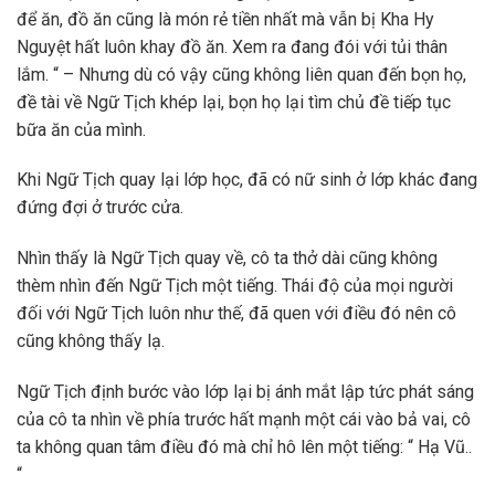
để ăn, đồ ăn cũng là món rẻ tiền nhất mà vẫn bị Kha Hy
Nguyệt hất luôn khay đồ ăn. Xem ra đang đói với tủi thân
lắm. “ – Nhưng dù có vậy cũng không liên quan đến bọn họ,
đề tài về Ngữ Tịch khép lại, bọn họ lại tìm chủ đề tiếp tục
bữa ăn của mình.
Khi Ngữ Tịch quay lại lớp học, đã có nữ sinh ở lớp khác đang
đứng đợi ở trước cửa.
Nhìn thấy là Ngữ Tịch quay về, cô ta thở dài cũng không
thèm nhìn đến Ngữ Tịch một tiếng. Thái độ của mọi người
đối với Ngữ Tịch luôn như thế, đã quen với điều đó nên cô
cũng không thấy lạ.
Ngữ Tịch định bước vào lớp lại bị ánh mắt lập tức phát sáng
của cô ta nhìn về phía trước hất mạnh một cái vào bả vai, cô
ta không quan tâm điều đó mà chỉ hô lên một tiếng: “ Hạ Vũ..
“