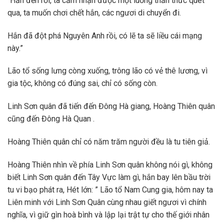
“Hắn đến rồi, ta cảm nhận được một luồng thần thức quét
qua, ta muốn chơi chết hắn, các ngươi di chuyển đi.
Hắn đã đột phá Nguyên Anh rồi, có lẽ ta sẽ liều cái mạng
này.”
Lão tổ sống lưng còng xuống, trông lão có vẻ thê lương, vì
gia tộc, không có đúng sai, chỉ có sống còn.
Linh Sơn quân đã tiến đến Đông Hà giang, Hoàng Thiên quân
cũng đến Đông Hà Quan .
Hoàng Thiên quân chỉ có năm trăm người đều là tu tiên giả.
Hoàng Thiên nhìn về phía Linh Sơn quân không nói gì, không
biết Linh Sơn quân đến Tây Vực làm gì, hắn bay lên bầu trời
tu vi bạo phát ra, Hét lớn: ” Lão tổ Nam Cung gia, hôm nay ta
Liên minh với Linh Sơn Quân cùng nhau giết ngươi vì chính
nghĩa, vì giữ gìn hoà bình và lập lại trật tự cho thế giới nhân