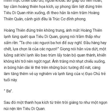
mình mặc chiến bào đỏ, ngoài khoác áo giáp đỏ liên hoàn,
tay cầm hoàng thiên họa kích, uy phong lẫm liệt đứng trên
Tiêu Di Quan nhìn xuống, đi theo hắn là năm trăm Hoàng
Thiên Quân, cảnh giới đều là Trúc Cơ đỉnh phong.
Hoàng Thiên đứng trên không trung, ánh mắt Hoàng Thiên
lạnh lùng quét qua Tiêu Di Quan, giọng nói trầm thấp như
sấm rền: “Ta cho các ngươi ba hơi để suy nghĩ. Đầu hàng hay
chết, lựa chọn là của các ngươi!” Giọng nói hắn vừa dứt, một
luồng sát khí lạnh lẽo bao trùm lấy toàn bộ quan thành, khiến
không khí trở nên ngột ngạt. Ánh trăng mờ nhạt chiếu xuống,
in bóng hắn dài lê thê trên những bức tường đổ nát, càng
làm tăng thêm vẻ uy nghiêm và lạnh lùng của vị Đạo Chủ trẻ
tuổi này.
” Ba”.
Sau đó một thanh họa kích từ trên trời giáng to như một ngọn
núi nện lên Tiêu Di Quan.