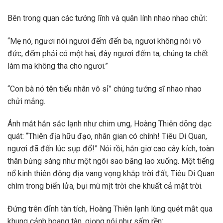
Bên trong quan các tướng lĩnh và quân lính nhao nhao chửi:
“Mẹ nó, ngươi nói ngươi đếm đến ba, ngươi không nói võ
đức, đếm phải có một hai, đây ngươi đếm ta, chúng ta chết
làm ma không tha cho ngươi.”
“Con bà nó tên tiểu nhân vô sỉ” chúng tướng sĩ nhao nhao
chửi mắng.
Ánh mắt hắn sắc lạnh như chim ưng, Hoàng Thiên dõng dạc
quát: “Thiên địa hữu đạo, nhân gian có chính! Tiêu Di Quan,
ngươi đã đến lúc sụp đổ!” Nói rồi, hắn giơ cao cây kích, toàn
thân bừng sáng như một ngôi sao băng lao xuống. Một tiếng
nổ kinh thiên động địa vang vọng khắp trời đất, Tiêu Di Quan
chìm trong biển lửa, bụi mù mịt trời che khuất cả mặt trời.
Đứng trên đỉnh tàn tích, Hoàng Thiên lạnh lùng quét mắt qua
khung cảnh hoang tàn, giọng nói như sấm rền: