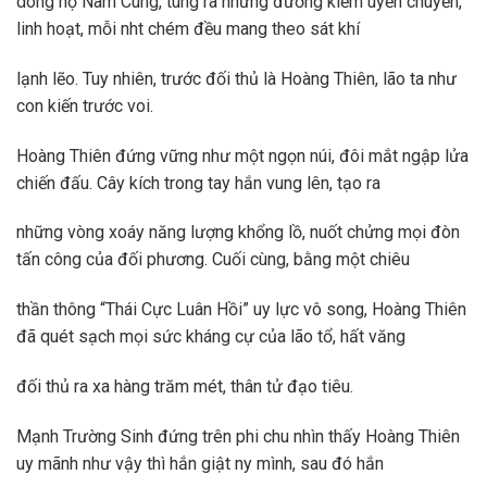
dòng họ Nam Cung, tung ra những đường kiếm uyển chuyển,
linh hoạt, mỗi nht chém đều mang theo sát khí
lạnh lẽo. Tuy nhiên, trước đối thủ là Hoàng Thiên, lão ta như
con kiến trước voi.
Hoàng Thiên đứng vững như một ngọn núi, đôi mắt ngập lửa
chiến đấu. Cây kích trong tay hắn vung lên, tạo ra
những vòng xoáy năng lượng khổng lồ, nuốt chửng mọi đòn
tấn công của đối phương. Cuối cùng, bằng một chiêu
thần thông “Thái Cực Luân Hồi” uy lực vô song, Hoàng Thiên
đã quét sạch mọi sức kháng cự của lão tổ, hất văng
đối thủ ra xa hàng trăm mét, thân tử đạo tiêu.
Mạnh Trường Sinh đứng trên phi chu nhìn thấy Hoàng Thiên
uy mãnh như vậy thì hắn giật ny mình, sau đó hắn