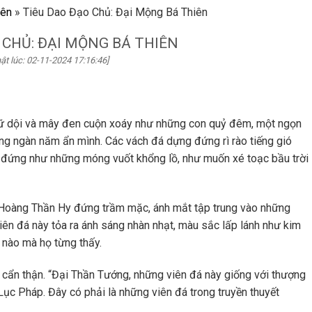
iên
»
Tiêu Dao Đạo Chủ: Đại Mộng Bá Thiên
 CHỦ: ĐẠI MỘNG BÁ THIÊN
ật lúc: 02-11-2024 17:16:46]
 dữ dội và mây đen cuộn xoáy như những con quỷ đêm, một ngọn
long ngàn năm ẩn mình. Các vách đá dựng đứng rì rào tiếng gió
g đứng như những móng vuốt khổng lồ, như muốn xé toạc bầu trời
 Hoàng Thần Hy đứng trầm mặc, ánh mắt tập trung vào những
viên đá này tỏa ra ánh sáng nhàn nhạt, màu sắc lấp lánh như kim
 nào mà họ từng thấy.
 cẩn thận. “Đại Thần Tướng, những viên đá này giống với thượng
ục Pháp. Đây có phải là những viên đá trong truyền thuyết