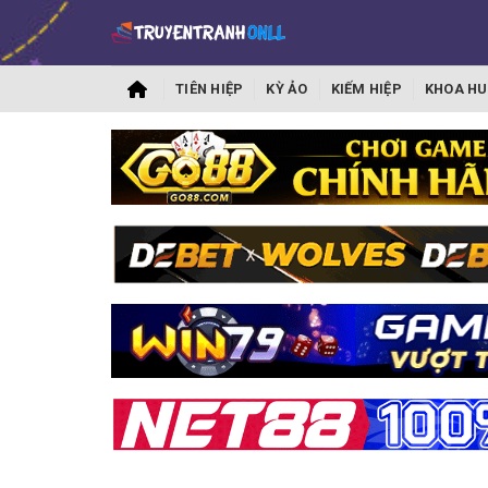
TIÊN HIỆP
KỲ ẢO
KIẾM HIỆP
KHOA HU