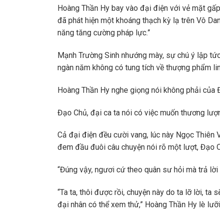
Hoàng Thần Hy bay vào đại điện với vẻ mặt gấp 
đã phát hiện một khoáng thạch kỳ lạ trên Vô Da
năng tăng cường pháp lực.”
Mạnh Trường Sinh nhướng mày, sự chú ý lập tức 
ngàn năm không có tung tích về thượng phẩm li
Hoàng Thần Hy nghe giọng nói không phải của Đạ
Đạo Chủ, đại ca ta nói có việc muốn thương lượ
Cả đại điện đều cười vang, lúc này Ngọc Thiên V
đem đầu đuôi câu chuyện nói rõ một lượt, Đạo C
“Đúng vậy, ngươi cứ theo quân sư hỏi mà trả lời
“Ta ta, thôi được rồi, chuyện này do ta lỡ lời, ta
đại nhân có thể xem thử,” Hoàng Thần Hy lè lưỡi