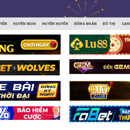
YỄN
HUYỀN NGHI
HUYỀN HUYỄN
ĐỒNG NHÂN
ĐÔ THỊ
CẠN