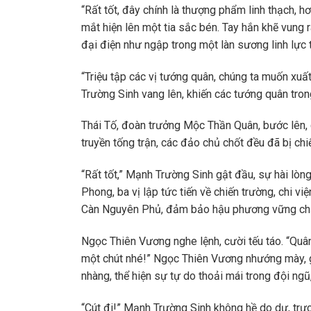
“Rất tốt, đây chính là thượng phẩm linh thạch, h
mắt hiện lên một tia sắc bén. Tay hắn khẽ vung r
đại điện như ngập trong một làn sương linh lực t
“Triệu tập các vị tướng quân, chúng ta muốn xu
Trường Sinh vang lên, khiến các tướng quân tron
Thái Tố, đoàn trưởng Mộc Thần Quân, bước lên, 
truyền tống trận, các đảo chủ chốt đều đã bị chi
“Rất tốt,” Mạnh Trường Sinh gật đầu, sự hài lòn
Phong, ba vị lập tức tiến về chiến trường, chi v
Càn Nguyên Phủ, đảm bảo hậu phương vững ch
Ngọc Thiên Vương nghe lệnh, cười tếu táo. “Quâ
một chút nhé!” Ngọc Thiên Vương nhướng mày, g
nhàng, thể hiện sự tự do thoải mái trong đội ng
“Cút đi!” Mạnh Trường Sinh không hề do dự, tr