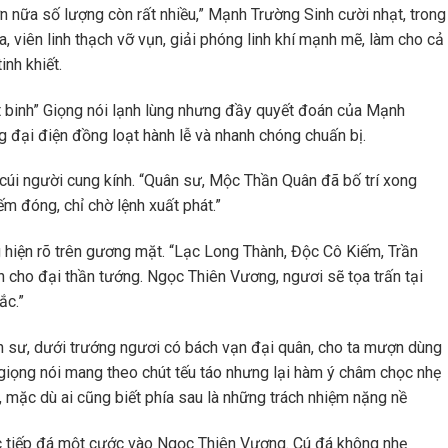
ơn nữa số lượng còn rất nhiều,” Mạnh Trường Sinh cười nhạt, trong
a, viên linh thạch vỡ vụn, giải phóng linh khí mạnh mẽ, làm cho cả
inh khiết.
ất binh” Giọng nói lạnh lùng nhưng đầy quyết đoán của Mạnh
g đại điện đồng loạt hành lễ và nhanh chóng chuấn bị.
cúi người cung kính. “Quân sư, Mộc Thần Quân đã bố trí xong
ếm đóng, chỉ chờ lệnh xuất phát.”
g hiện rõ trên gương mặt. “Lạc Long Thành, Độc Cô Kiếm, Trần
iện cho đại thần tướng. Ngọc Thiên Vương, ngươi sẽ tọa trấn tại
ắc.”
n sư, dưới trướng ngươi có bách vạn đại quân, cho ta mượn dùng
iọng nói mang theo chút tếu táo nhưng lại hàm ý châm chọc nhẹ
ũ, mặc dù ai cũng biết phía sau là những trách nhiệm nặng nề
ực tiếp đá một cước vào Ngọc Thiên Vương. Cú đá không nhẹ