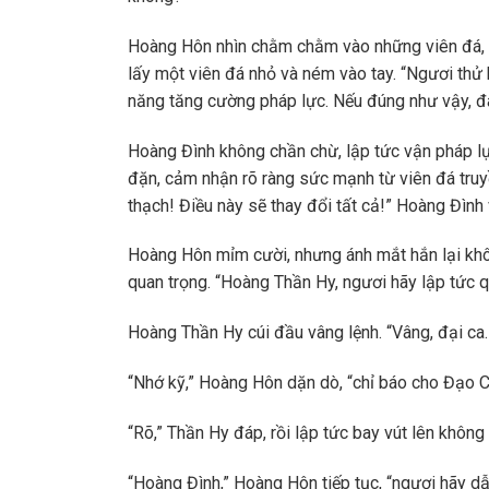
Hoàng Hôn nhìn chằm chằm vào những viên đá, á
lấy một viên đá nhỏ và ném vào tay. “Ngươi thử
năng tăng cường pháp lực. Nếu đúng như vậy, đây
Hoàng Đình không chần chừ, lập tức vận pháp lự
đặn, cảm nhận rõ ràng sức mạnh từ viên đá truyề
thạch! Điều này sẽ thay đổi tất cả!” Hoàng Đìn
Hoàng Hôn mỉm cười, nhưng ánh mắt hắn lại khôn
quan trọng. “Hoàng Thần Hy, ngươi hãy lập tức 
Hoàng Thần Hy cúi đầu vâng lệnh. “Vâng, đại ca.
“Nhớ kỹ,” Hoàng Hôn dặn dò, “chỉ báo cho Đạo Ch
“Rõ,” Thần Hy đáp, rồi lập tức bay vút lên khôn
“Hoàng Đình,” Hoàng Hôn tiếp tục, “ngươi hãy d