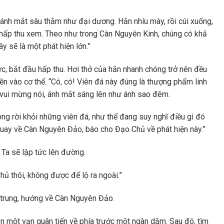
nh mắt sâu thằm như đại dương. Hắn nhíu mày, rồi cúi xuống,
 hấp thu xem. Theo như trong Càn Nguyên Kinh, chúng có khả
 sẽ là một phát hiện lớn.”
c, bắt đầu hấp thu. Hơi thở của hắn nhanh chóng trở nên đều
n vào cơ thể. “Có, có! Viên đá này đúng là thượng phẩm linh
h vui mừng nói, ánh mắt sáng lên như ánh sao đêm.
g rời khỏi những viên đá, như thể đang suy nghĩ điều gì đó
quay về Càn Nguyên Đảo, báo cho Đạo Chủ về phát hiện này.”
 Ta sẽ lập tức lên đường.
ủ thôi, không được để lộ ra ngoài.”
g trung, hướng về Càn Nguyên Đảo.
ẫn một vạn quân tiến về phía trước một ngàn dặm. Sau đó, tìm