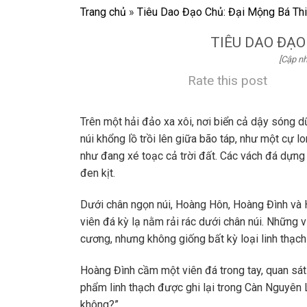
Trang chủ
»
Tiêu Dao Đạo Chủ: Đại Mộng Bá Th
TIÊU DAO ĐẠO
[Cập nh
Rate this post
Trên một hải đảo xa xôi, nơi biển cả dậy sóng
núi khổng lồ trồi lên giữa bão táp, như một cự 
như đang xé toạc cả trời đất. Các vách đá dựn
đen kịt.
Dưới chân ngọn núi, Hoàng Hôn, Hoàng Đình và
viên đá kỳ lạ nằm rải rác dưới chân núi. Những 
cương, nhưng không giống bất kỳ loại linh thạch
Hoàng Đình cầm một viên đá trong tay, quan sát
phẩm linh thạch được ghi lại trong Càn Nguyên L
không?”