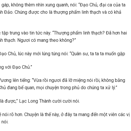
gáp, không thèm nhìn xung quanh, nói: “Đạo Chủ, đại ca của ta
nh Đảo. Chúng được cho là thượng phẩm linh thạch và có khả
tập trung vào tin tức này. “Thượng phẩm linh thạch? Đã hơn hai
nh thạch. Ngươi có mang theo không?”
o Chủ, lúc này mới lúng túng nói: “Quân sư, ta ta ta muốn gặp
ng với Đạo Chủ.”
ương lên tiếng: “Vừa rồi ngươi đã lỡ miệng nói rồi, không bằng
hủ đang bế quan, mọi chuyện trong phủ do chúng ta xử lý.”
 là được,” Lạc Long Thành cười cười nói.
 sẽ nói rõ hơn. Chuyện là thế này, ở đây ta mang đến một viên các vị
 nói.